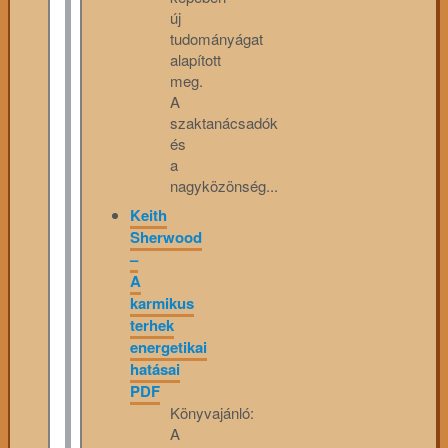
új
tudományágat
alapított
meg.
A
szaktanácsadók
és
a
nagyközönség...
Keith
Sherwood
–
A
karmikus
terhek
energetikai
hatásai
PDF
Könyvajánló:
A