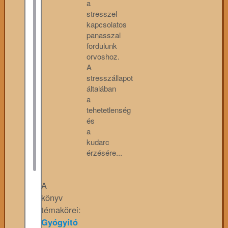
a
stresszel
kapcsolatos
panasszal
fordulunk
orvoshoz.
A
stresszállapot
általában
a
tehetetlenség
és
a
kudarc
érzésére...
A
könyv
témakörei:
Gyógyító