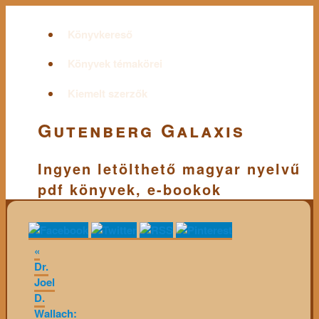
Könyvkereső
Könyvek témakörei
Kiemelt szerzők
Gutenberg Galaxis
Ingyen letölthető magyar nyelvű
pdf könyvek, e-bookok
«
Dr.
Joel
D.
Wallach: