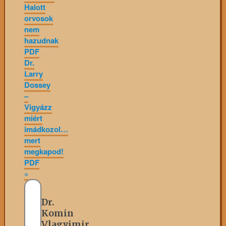
Halott
orvosok
nem
hazudnak
PDF
Dr.
Larry
Dossey
–
Vigyázz
miért
imádkozol…
mert
megkapod!
PDF
»
Dr.
Komin
Vlagyimir