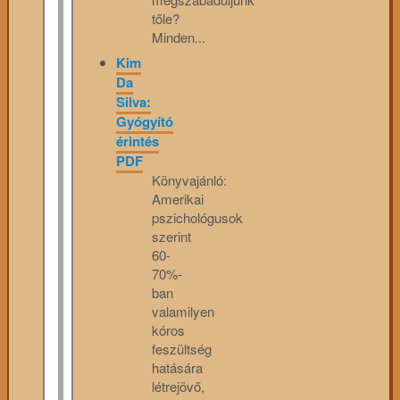
tőle?
Minden...
Kim
Da
Silva:
Gyógyító
érintés
PDF
Könyvajánló:
Amerikai
pszichológusok
szerint
60-
70%-
ban
valamilyen
kóros
feszültség
hatására
létrejövő,