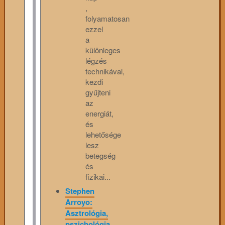
,
folyamatosan
ezzel
a
különleges
légzés
technikával,
kezdi
gyűjteni
az
energiát,
és
lehetősége
lesz
betegség
és
fizikai...
Stephen
Arroyo:
Asztrológia,
pszichológia