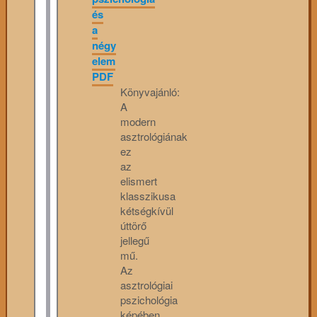
és
a
négy
elem
PDF
Könyvajánló:
A
modern
asztrológiának
ez
az
elismert
klasszikusa
kétségkívül
úttörő
jellegű
mű.
Az
asztrológiai
pszichológia
képében