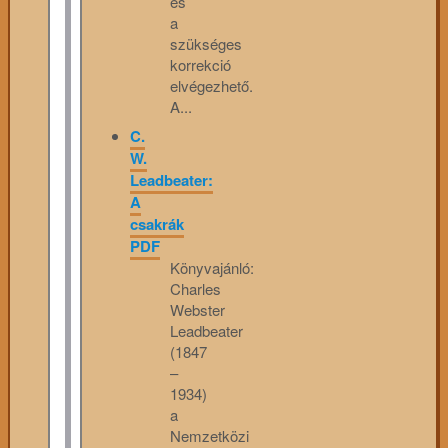
és
a
szükséges
korrekció
elvégezhető.
A...
C.
W.
Leadbeater:
A
csakrák
PDF
Könyvajánló:
Charles
Webster
Leadbeater
(1847
–
1934)
a
Nemzetközi