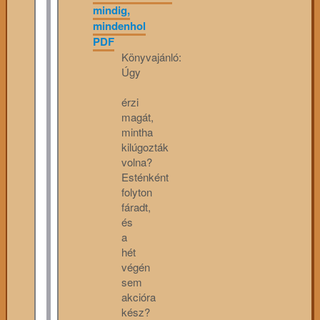
mindig,
mindenhol
PDF
Könyvajánló:
Úgy
érzi
magát,
mintha
kilúgozták
volna?
Esténként
folyton
fáradt,
és
a
hét
végén
sem
akcióra
kész?