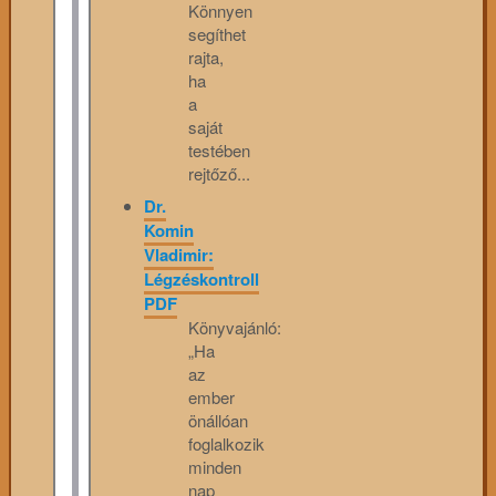
Könnyen
segíthet
rajta,
ha
a
saját
testében
rejtőző...
Dr.
Komin
Vladimir:
Légzéskontroll
PDF
Könyvajánló:
„Ha
az
ember
önállóan
foglalkozik
minden
nap