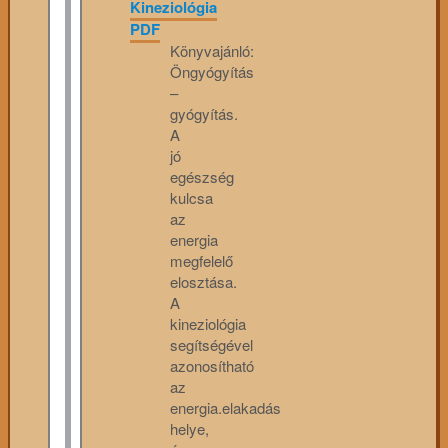
Kineziológia
PDF
Könyvajánló:
Öngyógyítás
–
gyógyítás.
A
jó
egészség
kulcsa
az
energia
megfelelő
elosztása.
A
kineziológia
segítségével
azonosítható
az
energia.elakadás
helye,