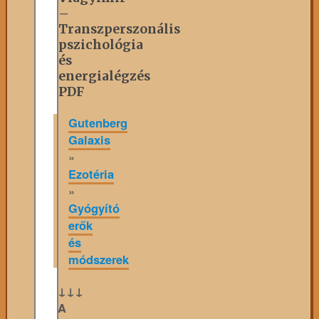
–
Transzperszonális
pszichológia
és
energialégzés
PDF
Gutenberg
Galaxis
»
Ezotéria
»
Gyógyító
erők
és
módszerek
↓↓↓
A