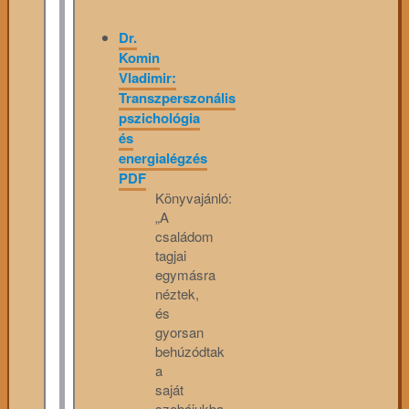
Dr.
Komin
Vladimir:
Transzperszonális
pszichológia
és
energialégzés
PDF
Könyvajánló:
„A
családom
tagjai
egymásra
néztek,
és
gyorsan
behúzódtak
a
saját
szobájukba.