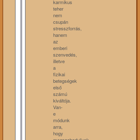
karmikus
teher
nem
csupán
stresszforrás,
hanem
az
emberi
szenvedés,
illetve
a
fizikai
betegségek
első
számú
kiváltója.
Van-
e
módunk
arra,
hogy
megszabaduljunk