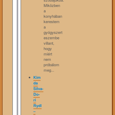
Miközben
a
konyhában
kerestem
a
gyógyszert
eszembe
villant,
hogy
miért
nem
próbálom
meg...
Kim
da
Silva-
Do-
ri
Rydl
–