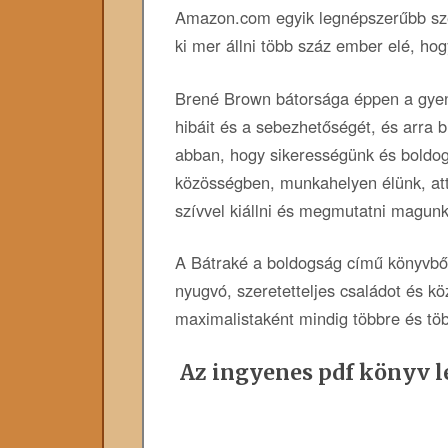
Amazon.com egyik legnépszerűbb sze
ki mer állni több száz ember elé, ho
Brené Brown bátorsága éppen a gyenge
hibáit és a sebezhetőségét, és arra b
abban, hogy sikerességünk és boldog
közösségben, munkahelyen élünk, att
szívvel kiállni és megmutatni magunk
A Bátraké a boldogság című könyvbő
nyugvó, szeretetteljes családot és k
maximalistaként mindig többre és töb
Az ingyenes pdf könyv le