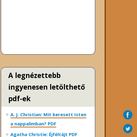
A legnézettebb
ingyenesen letölthető
pdf-ek
A. J. Christian: Mit keresett Isten
a nappalimban? PDF
Agatha Christie: Éjféltájt PDF