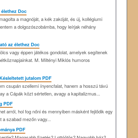
 élethez Doc
olta a magnóját, a kék zakóját, és új, kollégiumi
mentem a dolgozószobámba, hogy leírjak néhány
ató az élethez Doc
 bölcs vagy éppen játékos gondolat, amelyek segítenek
étköznapjainkat. M. Miltényi Miklós humoros
Késleltetett jutalom PDF
 nem csupán szellemi ínyencfalat, hanem a hosszú távú
kay a Cápák közt sértetlen, avagy a kapitalizmus...
ág PDF
t arról, hol fog nőni és mennyiben másként fejlődik egy
nt a szabad mezőn vagy...
dománya PDF
eceptje? Magasabb fizetés? Lottóötös? Nagyobb ház?