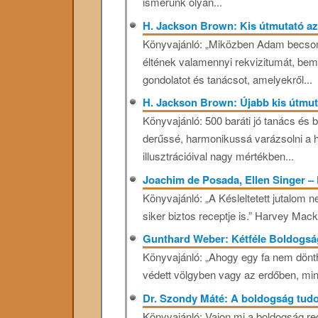
ismerünk olyan...
H. Jackson Brown: Kis útmutató az
Könyvajánló: „Miközben Adam becsomag
éltének valamennyi rekvizitumát, be
gondolatot és tanácsot, amelyekről...
H. Jackson Brown: Újabb kis útmut
Könyvajánló: 500 baráti jó tanács és
derűssé, harmonikussá varázsolni a h
illusztrációival nagy mértékben...
Joachim de Posada, Ellen Singer – 
Könyvajánló: „A Késleltetett jutalom
siker biztos receptje is.” Harvey Mac
Gunthard Weber: Kétféle Boldogs
Könyvajánló: „Ahogy egy fa nem dönthe
védett völgyben vagy az erdőben, mi
Dr. Szondy Máté: A boldogság tu
Könyvajánló: Vajon mi a boldogság r