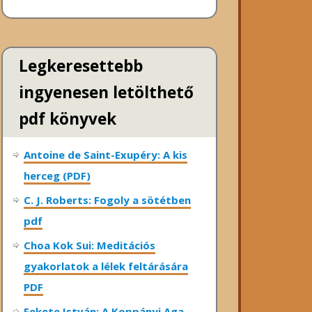
Legkeresettebb
ingyenesen letölthető
pdf könyvek
Antoine de Saint-Exupéry: A kis
herceg (PDF)
C. J. Roberts: Fogoly a sötétben
pdf
Choa Kok Sui: Meditációs
gyakorlatok a lélek feltárására
PDF
Fekete István: A Koppányi Aga