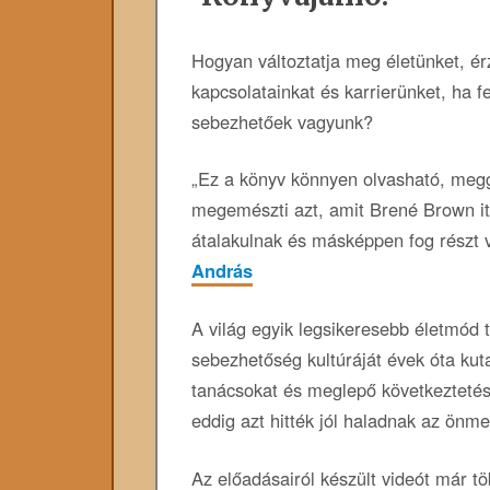
Hogyan ​​változtatja meg életünket, é
kapcsolatainkat és karrierünket, ha fe
sebezhetőek vagyunk?
„Ez a könyv könnyen olvasható, megg
megemészti azt, amit Brené Brown it
átalakulnak és másképpen fog részt v
András
A világ egyik legsikeresebb életmód 
sebezhetőség kultúráját évek óta ku
tanácsokat és meglepő következtetése
eddig azt hitték jól haladnak az önm
Az előadásairól készült videót már tö