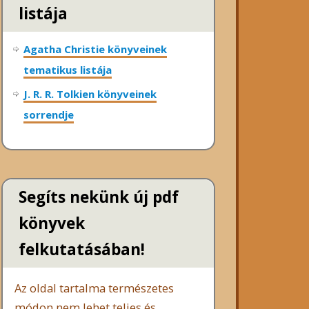
listája
Agatha Christie könyveinek
tematikus listája
J. R. R. Tolkien könyveinek
sorrendje
Segíts nekünk új pdf
könyvek
felkutatásában!
Az oldal tartalma természetes
módon nem lehet teljes és