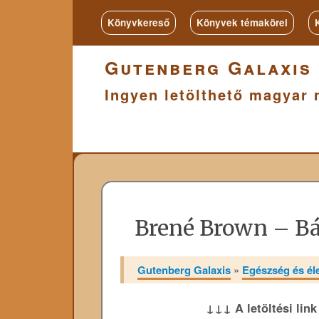
Könyvkereső
Könyvek témakörei
Gutenberg Galaxis
Ingyen letölthető magyar 
Brené Brown – Bá
Gutenberg Galaxis
»
Egészség és é
↓↓↓ A letöltési lin