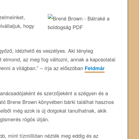
rzelmeinket,
lvállaljuk, hogy
yőző, idézhető és veszélyes. Aki tényleg
t elmond, az meg fog változni, annak a kapcsolatai
enni a világban.” – írja az előszóban
Feldmár
tanácsadójaként és szerzőjeként a szégyen és a
tató Brene Brown könyvében bárki találhat hasznos
iből még azok is új dolgokat tanulhatnak, akik
egismerés rögös útján.
bb, mint tízmillióan nézték meg eddig és az