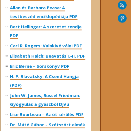
Allan és Barbara Pease: A
testbeszéd enciklopédiája PDF
Bert Hellinger: A ​szeretet rendje
PDF
Carl R. Rogers: Valakivé válni PDF
Elisabeth Haich: Beavatás I.-II. PDF
Eric Berne – Sorskönyv PDF
H. P. Blavatsky: A Csend Hangja
(PDF)
John W. James, Russel Friedman:
Gyógyulás a gyászból DjVu
Lise Bourbeau – Az öt sérülés PDF
Dr. Máté Gábor – Szétszórt elmék