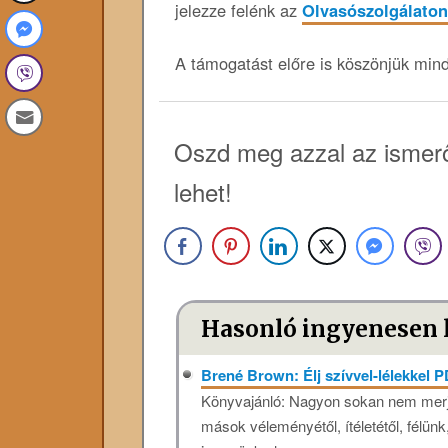
jelezze felénk az
Olvasószolgálaton
A támogatást előre is köszönjük min
Oszd meg azzal az ismerő
lehet!
Hasonló ingyenesen 
Brené Brown: Élj szívvel-lélekkel 
Könyvajánló: Nagyon sokan nem merjü
mások véleményétől, ítéletétől, félü