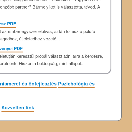
nzóbb partner? Bármelyiket is választotta, téved. A
arsz PDF
 az ember egyszer elolvas, aztán föltesz a polcra
magadhoz, új életedhez vezető...
rvényei PDF
letútján keresztül próbál választ adni arra a kérdésre,
eretnénk. Hiszen a boldogság, mint állapot...
nismeret és önfejlesztés
Pszichológia és
z
Közvetlen link
.