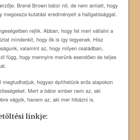
rzője. Brené Brown bátor nő, de nem amiatt, hogy
gy megossza kutatási eredményeit a hallgatósággal.
ségeiben rejlik. Abban, hogy fel meri vállalni a
iztat mindenkit, hogy ők is így tegyenek. Hisz
ságunk, valamint az, hogy milyen családban,
ól függ, hogy mennyire merünk esendően és teljes
at.
l megtudhatjuk, hogyan építhetünk erős alapokon
özösségeket. Mert a bátor ember nem az, aki
bre vágyik, hanem az, aki mer hibázni is.
töltési linkje: