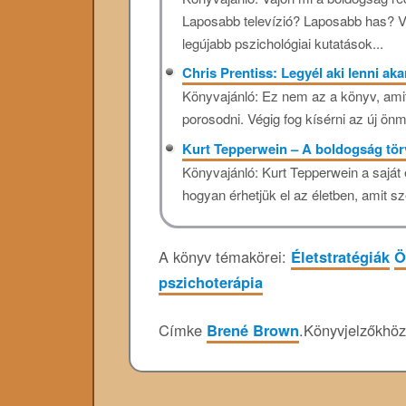
Laposabb televízió? Laposabb has? Vo
legújabb pszichológiai kutatások...
Chris Prentiss: Legyél aki lenni ak
Könyvajánló: Ez nem az a könyv, amit
porosodni. Végig fog kísérni az új ön
Kurt Tepperwein – A boldogság tö
Könyvajánló: Kurt Tepperwein a saját é
hogyan érhetjük el az életben, amit sz
A könyv témakörei:
Életstratégiák
Ö
pszichoterápia
Címke
Brené Brown
.
Könyvjelzőkhö