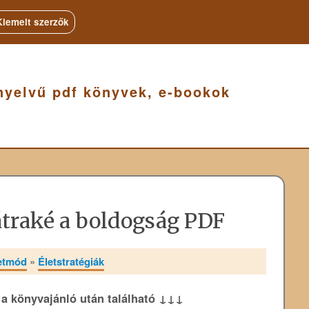
Kiemelt szerzők
nyelvű pdf könyvek, e-bookok
traké a boldogság PDF
letmód
»
Életstratégiák
k a könyvajánló után található ↓↓↓