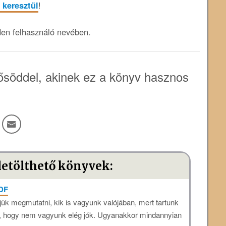
 keresztül
!
den felhasználó nevében.
söddel, akinek ez a könyv hasznos
letölthető könyvek:
PDF
k megmutatni, kik is vagyunk valójában, mert tartunk
nk, hogy nem vagyunk elég jók. Ugyanakkor mindannyian