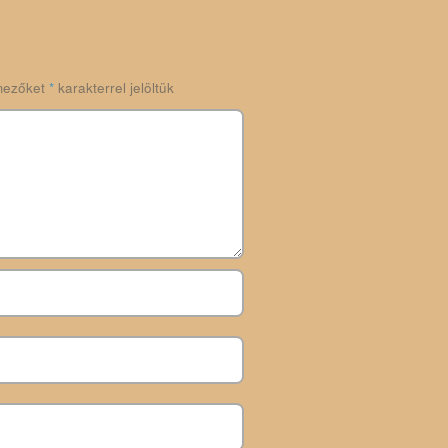
mezőket
*
karakterrel jelöltük