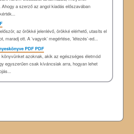
t. Ahogy a szerző az angol kiadás előszavában
érték...
DF
először, az örökké jelenlévő, örökké elérhető, utasíts el
t, maradj ott. A ’vagyok’ megértése, ’létezés’-ed...
ényeskönyve PDF PDF
juk könyvünket azoknak, akik az egészséges életmód
agy egyszerűen csak kíváncsiak arra, hogyan lehet
jás...