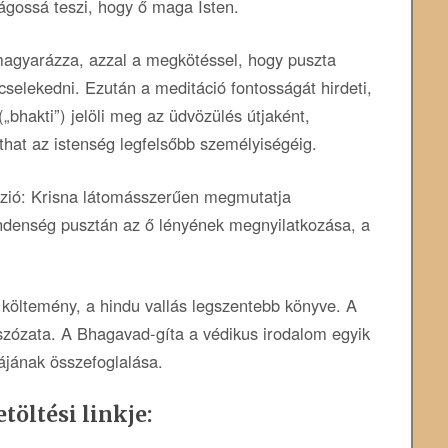
lágossá teszi, hogy ő maga Isten.
magyarázza, azzal a megkötéssel, hogy puszta
 cselekedni. Ezután a meditáció fontosságát hirdeti,
(„bhakti”) jelöli meg az üdvözülés útjaként,
hat az istenség legfelsőbb személyiségéig.
ízió: Krisna látomásszerűen megmutatja
ndenség pusztán az ő lényének megnyilatkozása, a
i költemény, a hindu vallás legszentebb könyve. A
zózata. A Bhagavad-gíta a védikus irodalom egyik
iájának összefoglalása.
töltési linkje: