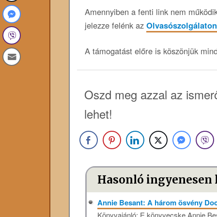
Amennyiben a fenti link nem működik,
jelezze felénk az
Olvasószolgálaton
A támogatást előre is köszönjük min
Oszd meg azzal az ismerő
lehet!
Hasonló ingyenesen 
Annie Besant: A három ösvény Do
Könyvajánló: E könyvecske Annie Bes