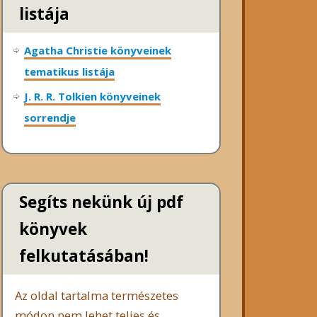
listája
Agatha Christie könyveinek
tematikus listája
J. R. R. Tolkien könyveinek
sorrendje
Segíts nekünk új pdf
könyvek
felkutatásában!
Az oldal tartalma természetes
módon nem lehet teljes és