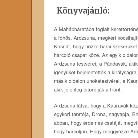
Könyvajánló:
A Mahábháratába foglalt kerettörténe
a főhős, Ardzsuna, megkéri kocsihajt
Krisnát, hogy húzza harci szekerüket
harcoló csapat közé. Az egyik oldalon
Ardzsuna testvérei, a Pándavák, akik
igényüket bejelentették a királyságra,
másik oldalon unokatestvérei, a Kau
akik jelenleg bitorolják a trónt.
Ardzsuna látva, hogy a Kauravák közöt
egykori tanítója, Drona, nagyapja, B
abban, hogy érdemes csatáját megvív
hogy harcoljon. Hogy meggyőzze Ardz