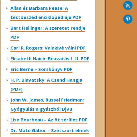
Allan és Barbara Pease: A
testbeszéd enciklopédiája PDF
Bert Hellinger: A ​szeretet rendje
PDF
Carl R. Rogers: Valakivé válni PDF
Elisabeth Haich: Beavatás I.-II. PDF
Eric Berne – Sorskönyv PDF
H. P. Blavatsky: A Csend Hangja
(PDF)
John W. James, Russel Friedman:
Gyógyulás a gyászból DjVu
Lise Bourbeau – Az öt sérülés PDF
Dr. Máté Gábor – Szétszórt elmék