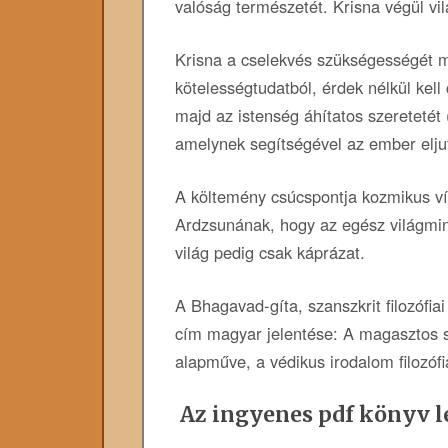
valóság természetét. Krisna végül vi
Krisna a cselekvés szükségességét 
kötelességtudatból, érdek nélkül kell
majd az istenség áhítatos szeretetét 
amelynek segítségével az ember eljut
A költemény csúcspontja kozmikus v
Ardzsunának, hogy az egész világmi
világ pedig csak káprázat.
A Bhagavad-gíta, szanszkrit filozófia
cím magyar jelentése: A magasztos s
alapműve, a védikus irodalom filozóf
Az ingyenes pdf könyv le