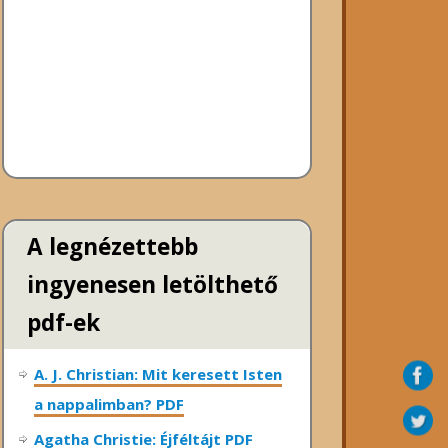
A legnézettebb
ingyenesen letölthető
pdf-ek
A. J. Christian: Mit keresett Isten
a nappalimban? PDF
Agatha Christie: Éjféltájt PDF