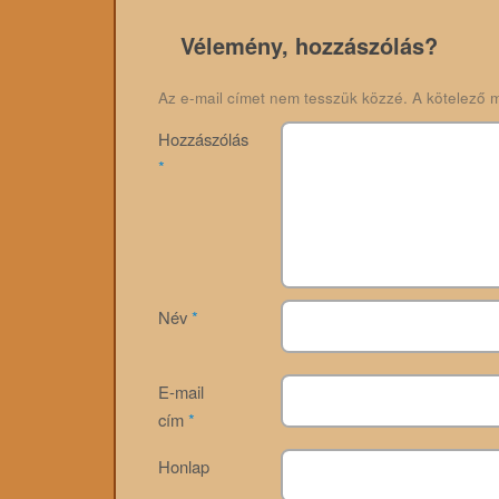
Vélemény, hozzászólás?
Az e-mail címet nem tesszük közzé.
A kötelező 
Hozzászólás
*
Név
*
E-mail
cím
*
Honlap