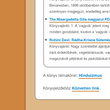
Benaresben, 1896 októberében tartot
szerényen megjegyzi, eredetileg arra k
The Nisargadatta Gita magyarul P
Könyvajánló: 1. A ’vagyok’ jelent meg 
minden gondolatot, kivéve a ’vagyok’-o
Rohini Devi: Rádha-Krisna Sütem
Könyvajánló: Nagy szeretettel ajánl
iránt érdeklődnek, vegetáriánusok, v
megszokott pitéinket és piskótáinkat to
A könyv témakörei:
Hinduizmus
Könyvjelzőkhöz
Közvetlen link
.