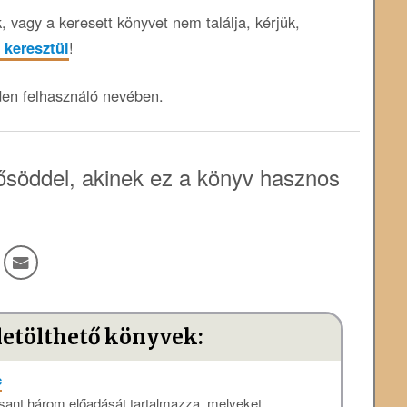
 vagy a keresett könyvet nem találja, kérjük,
 keresztül
!
den felhasználó nevében.
söddel, akinek ez a könyv hasznos
letölthető könyvek:
c
ant három előadását tartalmazza, melyeket