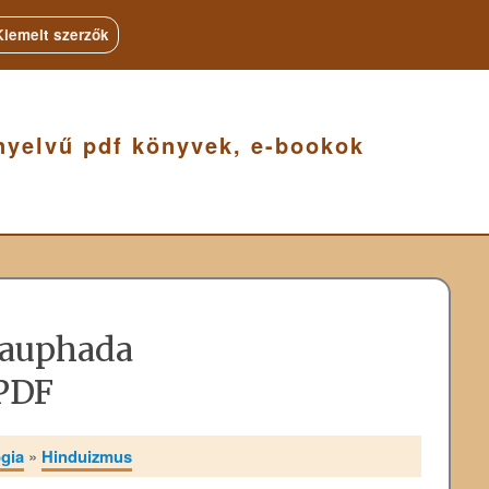
Kiemelt szerzők
nyelvű pdf könyvek, e-bookok
rauphada
PDF
ógia
»
Hinduizmus