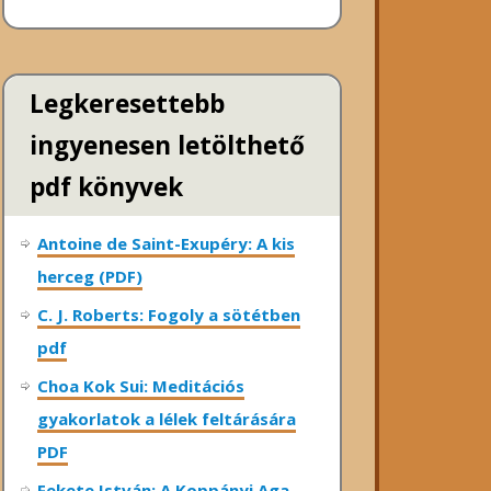
Legkeresettebb
ingyenesen letölthető
pdf könyvek
Antoine de Saint-Exupéry: A kis
herceg (PDF)
C. J. Roberts: Fogoly a sötétben
pdf
Choa Kok Sui: Meditációs
gyakorlatok a lélek feltárására
PDF
Fekete István: A Koppányi Aga