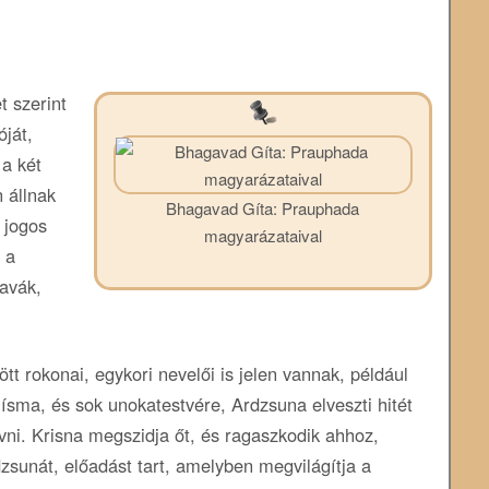
t szerint
óját,
 a két
 állnak
Bhagavad Gíta: Prauphada
 jogos
magyarázataival
 a
ravák,
t rokonai, egykori nevelői is jelen vannak, például
hísma, és sok unokatestvére, Ardzsuna elveszti hitét
ni. Krisna megszidja őt, és ragaszkodik ahhoz,
sunát, előadást tart, amelyben megvilágítja a