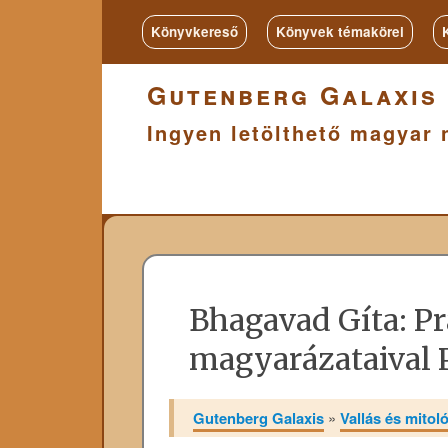
Könyvkereső
Könyvek témakörei
Gutenberg Galaxis
Ingyen letölthető magyar 
Bhagavad Gíta: P
magyarázataival 
Gutenberg Galaxis
»
Vallás és mitol