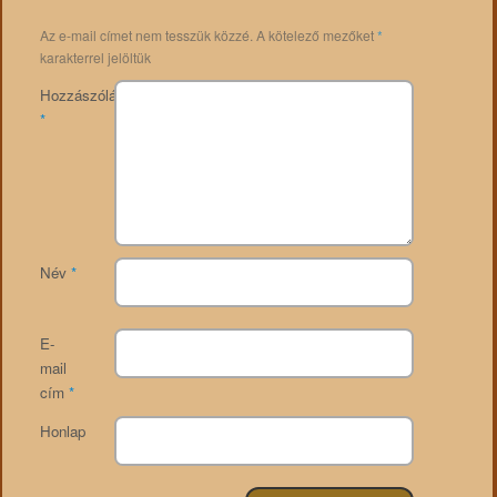
Az e-mail címet nem tesszük közzé.
A kötelező mezőket
*
karakterrel jelöltük
Hozzászólás
*
Név
*
E-
mail
cím
*
Honlap