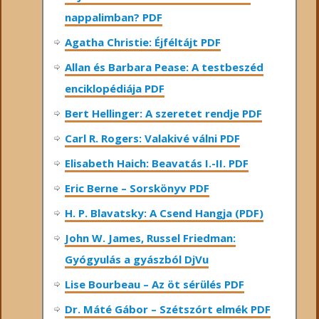
nappalimban? PDF
Agatha Christie: Éjféltájt PDF
Allan és Barbara Pease: A testbeszéd
enciklopédiája PDF
Bert Hellinger: A ​szeretet rendje PDF
Carl R. Rogers: Valakivé válni PDF
Elisabeth Haich: Beavatás I.-II. PDF
Eric Berne – Sorskönyv PDF
H. P. Blavatsky: A Csend Hangja (PDF)
John W. James, Russel Friedman:
Gyógyulás a gyászból DjVu
Lise Bourbeau – Az öt sérülés PDF
Dr. Máté Gábor – Szétszórt elmék PDF