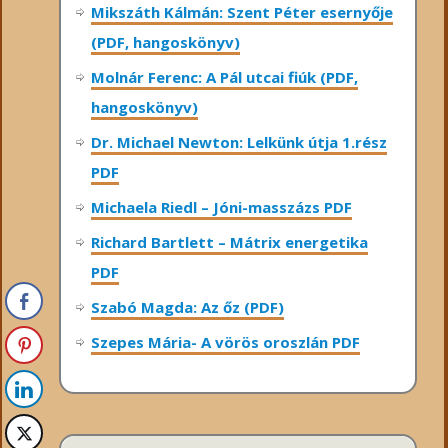
Mikszáth Kálmán: Szent Péter esernyője
(PDF, hangoskönyv)
Molnár Ferenc: A Pál utcai fiúk (PDF,
hangoskönyv)
Dr. Michael Newton: Lelkünk útja 1.rész
PDF
Michaela Riedl – Jóni-masszázs PDF
Richard Bartlett – Mátrix energetika
PDF
Szabó Magda: Az őz (PDF)
Szepes Mária- A vörös oroszlán PDF