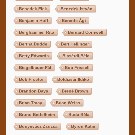
Benedek Elek
Benedek István
Benjamin Hoff
Berente Ági
Berghammer Rita
Bernard Cornwell
Bertha Dudde
Bert Hellinger
Betty Edwards
Bicsérdi Béla
Biegelbauer Pál
Bob Frissell
Bob Proctor
Boldizsár Ildikó
Brandon Bays
Brené Brown
Brian Tracy
Brian Weiss
Bruno Bettelheim
Buda Béla
Bunyevácz Zsuzsa
Byron Katie