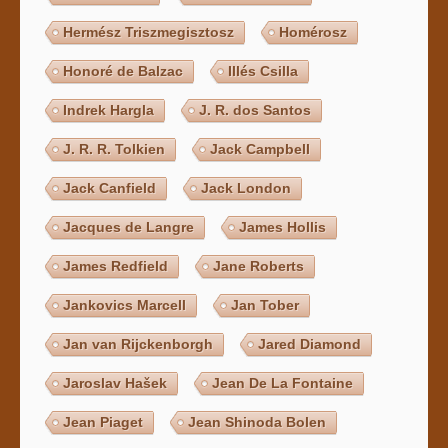
Hermész Triszmegisztosz
Homérosz
Honoré de Balzac
Illés Csilla
Indrek Hargla
J. R. dos Santos
J. R. R. Tolkien
Jack Campbell
Jack Canfield
Jack London
Jacques de Langre
James Hollis
James Redfield
Jane Roberts
Jankovics Marcell
Jan Tober
Jan van Rijckenborgh
Jared Diamond
Jaroslav Hašek
Jean De La Fontaine
Jean Piaget
Jean Shinoda Bolen