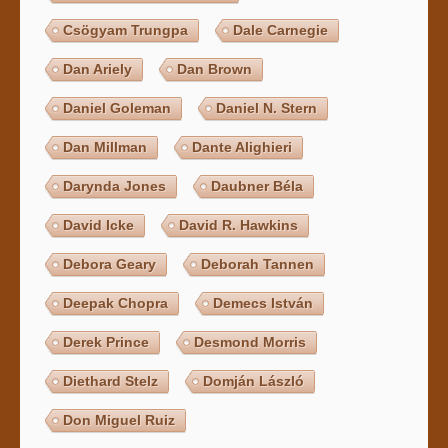
Csögyam Trungpa
Dale Carnegie
Dan Ariely
Dan Brown
Daniel Goleman
Daniel N. Stern
Dan Millman
Dante Alighieri
Darynda Jones
Daubner Béla
David Icke
David R. Hawkins
Debora Geary
Deborah Tannen
Deepak Chopra
Demecs István
Derek Prince
Desmond Morris
Diethard Stelz
Domján László
Don Miguel Ruiz