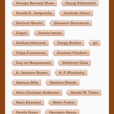
George Bernard Shaw
Georg Kühlewind
Gerald G. Jampolsky
Gerlinde Ortner
Gertrud Hirschi
Giovanni Boccaccio
Gogol
Gonda István
Graham Hancock
Gregg Braden
gri
Griga Zsuzsanna
Gustave Flaubert
Guy de Maupassant
Gárdonyi Géza
H. Jackson Brown
H. P. Blavatsky
Hamvas Béla
Hankiss Elemér
Hans Christian Andersen
Harald W. Tietze
Haris Dzsohari
Helen Fisher
Henrik Ibsen
Hermann Hesse