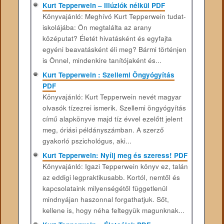
Kurt Tepperwein – Illúziók ​nélkül PDF
Könyvajánló: Meghívó Kurt Tepperwein tudat-
iskolájába: Ön megtalálta az arany
középutat? Életét hivatásként és egyfajta
egyéni beavatásként éli meg? Bármi történjen
is Önnel, mindenkire tanítójaként és...
Kurt Tepperwein : Szellemi Öngyógyítás
PDF
Könyvajánló: Kurt Tepperwein nevét magyar
olvasók tízezrei ismerik. Szellemi öngyógyítás
című alapkönyve majd tíz évvel ezelőtt jelent
meg, óriási példányszámban. A szerző
gyakorló pszichológus, aki...
Kurt Tepperwein: Nyílj meg és szeress! PDF
Könyvajánló: Igazi Tepperwein könyv ez, talán
az eddigi legpraktikusabb. Kortól, nemtől és
kapcsolataink milyenségétől függetlenül
mindnyájan haszonnal forgathatjuk. Sőt,
kellene is, hogy néha feltegyük magunknak...