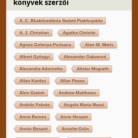
könyvek szerzői
A. C. Bhaktivedānta Swāmī Prabhupāda
A. J. Christian
Agatha Christie
Agnes Golenya Purisaca
Alan W. Watts
Albert Györgyi
Alexander Oakwood
Alexandra Adornetto
Alister Mcgrath
Allan Kardec
Allan Pease
Alon Gratch
Andrew Matthews
András Fekete
Angela Maria Marui
Anna Barnes
Anne Hooper
Annie Besant
Anselm Grün