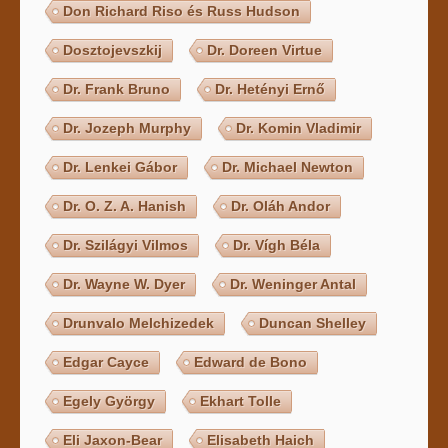
Don Richard Riso és Russ Hudson
Dosztojevszkij
Dr. Doreen Virtue
Dr. Frank Bruno
Dr. Hetényi Ernő
Dr. Jozeph Murphy
Dr. Komin Vladimir
Dr. Lenkei Gábor
Dr. Michael Newton
Dr. O. Z. A. Hanish
Dr. Oláh Andor
Dr. Szilágyi Vilmos
Dr. Vígh Béla
Dr. Wayne W. Dyer
Dr. Weninger Antal
Drunvalo Melchizedek
Duncan Shelley
Edgar Cayce
Edward de Bono
Egely György
Ekhart Tolle
Eli Jaxon-Bear
Elisabeth Haich