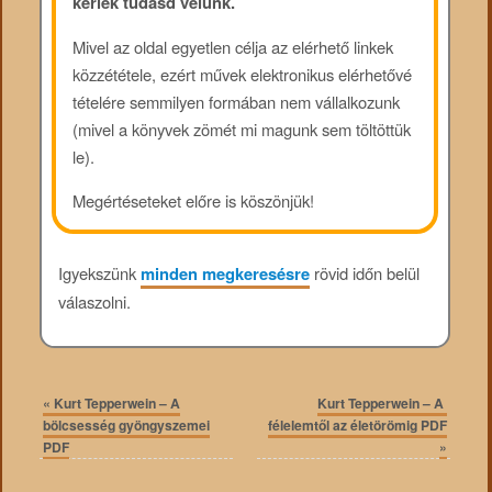
kérlek tudasd velünk.
Mivel az oldal egyetlen célja az elérhető linkek
közzététele, ezért művek elektronikus elérhetővé
tételére semmilyen formában nem vállalkozunk
(mivel a könyvek zömét mi magunk sem töltöttük
le).
Megértéseteket előre is köszönjük!
Igyekszünk
minden megkeresésre
rövid időn belül
válaszolni.
«
Kurt Tepperwein – A
Kurt Tepperwein – A ​
bölcsesség gyöngyszemei
félelemtől az életörömig PDF
PDF
»