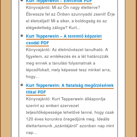
Kurt Tepperwein – Életcélok PDF
Könyvajánló: Mi az Ön nagy életterve?
Ébressze fel az Önben szunnyadó zsenit! Érje
el életcéljait! Mi a siker, a boldogság és az
elégedettség záloga? Kurt...
Kurt Tepperwein – A teremtő képzelet
csodái PDF
Könyvajánló: Az életművészet tanulható. A
figyelem, az emlékezés és a lét határozzák
meg ennek a tanulási folyamatnak a
lépcsőfokait, mely képessé tesz minket arra,
hogy...
Kurt Tepperwein: A fiatalság megőrzésének
titkai PDF
Könyvajánló: Kurt Tepperwein álláspontja
szerint az emberi szervezet
teljesítőképessége lehetővé tenné, hogy csak
120 éves korunkra öregedjünk meg. Ideális
élettartamunk „számlájáról” azonban nap mint
nap...