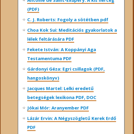
Antoine de Saint-Exupéry: A kis herceg
(PDF)
C. J. Roberts: Fogoly a sötétben pdf
Choa Kok Sui: Meditációs gyakorlatok a
lélek feltárására PDF
Fekete István: A Koppányi Aga
Testamentuma PDF
Gárdonyi Géza: Egri csillagok (PDF,
hangoskönyv)
Jacques Martel: Lelki eredetű
betegségek lexikona PDF, DOC
Jókai Mór: Aranyember PDF
Lázár Ervin: A Négyszögletű Kerek Erdő
PDF