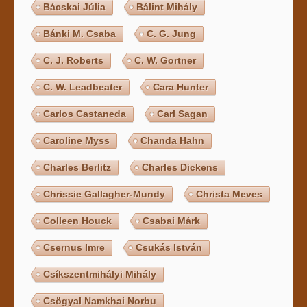
Bácskai Júlia
Bálint Mihály
Bánki M. Csaba
C. G. Jung
C. J. Roberts
C. W. Gortner
C. W. Leadbeater
Cara Hunter
Carlos Castaneda
Carl Sagan
Caroline Myss
Chanda Hahn
Charles Berlitz
Charles Dickens
Chrissie Gallagher-Mundy
Christa Meves
Colleen Houck
Csabai Márk
Csernus Imre
Csukás István
Csíkszentmihályi Mihály
Csögyal Namkhai Norbu