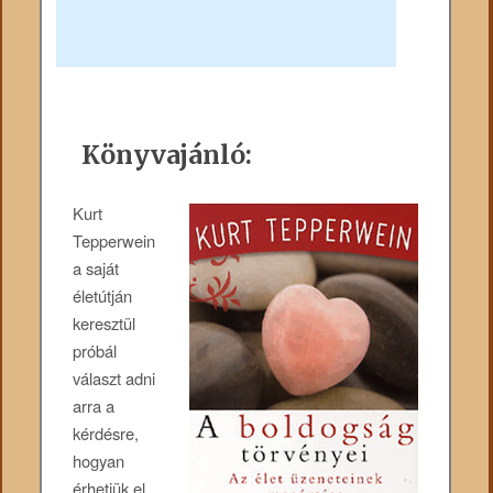
Könyvajánló:
Kurt
Tepperwein
a saját
életútján
keresztül
próbál
választ adni
arra a
kérdésre,
hogyan
érhetjük el