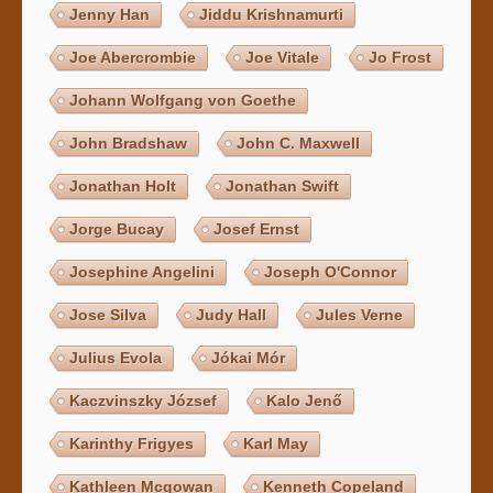
Jenny Han
Jiddu Krishnamurti
Joe Abercrombie
Joe Vitale
Jo Frost
Johann Wolfgang von Goethe
John Bradshaw
John C. Maxwell
Jonathan Holt
Jonathan Swift
Jorge Bucay
Josef Ernst
Josephine Angelini
Joseph O'Connor
Jose Silva
Judy Hall
Jules Verne
Julius Evola
Jókai Mór
Kaczvinszky József
Kalo Jenő
Karinthy Frigyes
Karl May
Kathleen Mcgowan
Kenneth Copeland