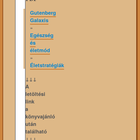
Gutenberg
Galaxis
»
Egészség
és
életmód
»
Életstratégiák
↓↓↓
A
letöltési
link
a
könyvajánló
után
található
↓↓↓