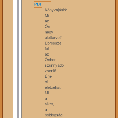
PDF
Könyvajánló:
Mi
az
Ön
nagy
életterve?
Ébressze
fel
az
Önben
szunnyadó
zsenit!
Érje
el
életcéljait!
Mi
a
siker,
a
boldogság