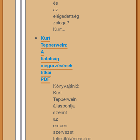
és
az
elégedettség
záloga?
Kurt...
Kurt
Tepperwein:
A
fiatalság
megőrzésének
titkai
PDF
Könyvajánló:
Kurt
Tepperwein
álláspontja
szerint
az
emberi
szervezet
teljesítőképessége