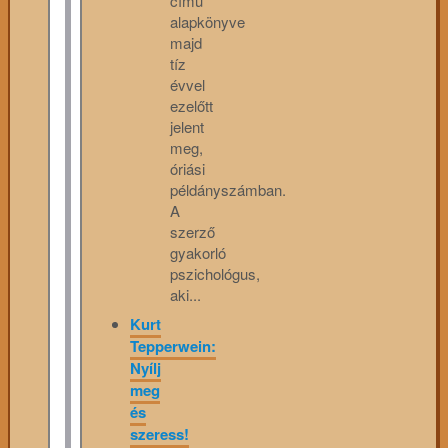
című
alapkönyve
majd
tíz
évvel
ezelőtt
jelent
meg,
óriási
példányszámban.
A
szerző
gyakorló
pszichológus,
aki...
Kurt
Tepperwein:
Nyílj
meg
és
szeress!