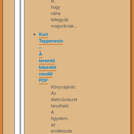
is,
hogy
néha
feltegyük
magunknak...
Kurt
Tepperwein
–
A
teremtő
képzelet
csodái
PDF
Könyvajánló:
Az
életművészet
tanulható.
A
figyelem,
az
emlékezés