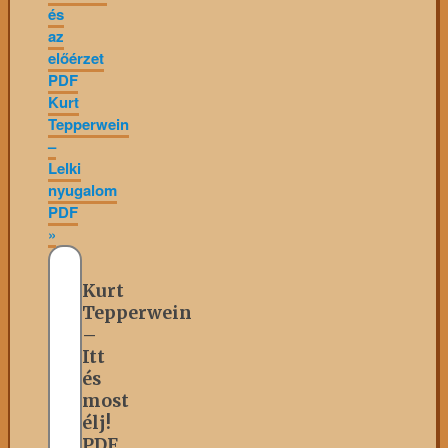
és
az
előérzet
PDF
Kurt
Tepperwein
–
Lelki
nyugalom
PDF
»
Kurt
Tepperwein
–
Itt
és
most
élj!
PDF