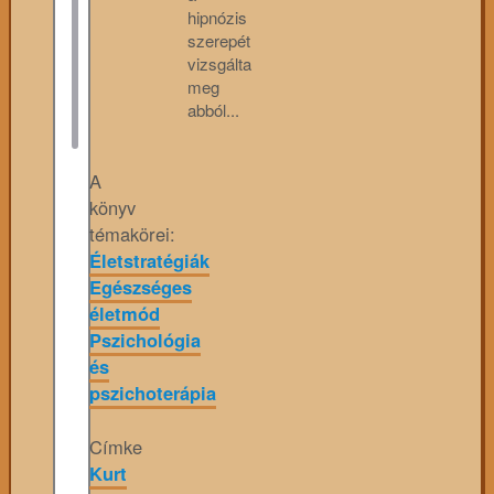
hipnózis
szerepét
vizsgálta
meg
abból...
A
könyv
témakörei:
Életstratégiák
Egészséges
életmód
Pszichológia
és
pszichoterápia
Címke
Kurt