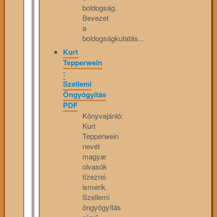
boldogság.
Bevezet
a
boldogságkutatás...
Kurt
Tepperwein
:
Szellemi
Öngyógyítás
PDF
Könyvajánló:
Kurt
Tepperwein
nevét
magyar
olvasók
tízezrei
ismerik.
Szellemi
öngyógyítás