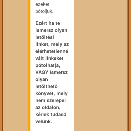
ezeket
pótoljuk.
Ezért ha te
ismersz olyan
letöltési
linket, mely az
elérhetetlenné
vált linkeket
pótolhatja,
VAGY ismersz
olyan
letölthető
könyvet, mely
nem szerepel
az oldalon,
kérlek tudasd
velünk.