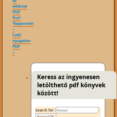
az
előérzet
PDF
Kurt
Tepperwein
–
Lelki
nyugalom
PDF
»
Keress az ingyenesen
letölthető pdf könyvek
között!
Search for:
Keress!
OK