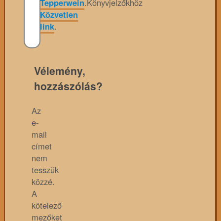
Tepperwein
.
Könyvjelzőkhöz
Közvetlen
link
.
Vélemény,
hozzászólás?
Az
e-
mail
címet
nem
tesszük
közzé.
A
kötelező
mezőket