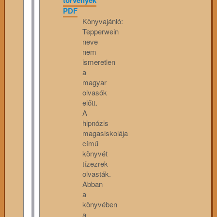
PDF
Könyvajánló:
Tepperwein
neve
nem
ismeretlen
a
magyar
olvasók
előtt.
A
hipnózis
magasiskolája
című
könyvét
tízezrek
olvasták.
Abban
a
könyvében
a