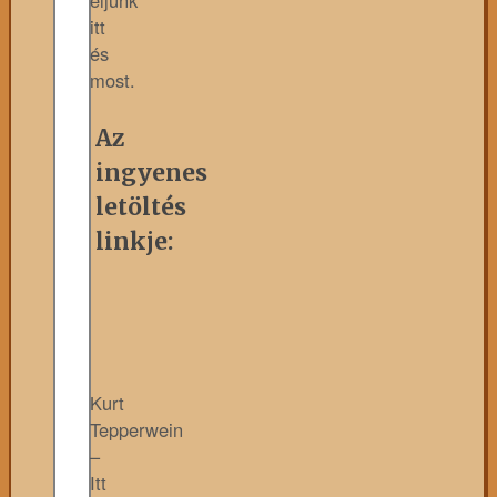
itt
és
most.
Az
ingyenes
letöltés
linkje:
Kurt
Tepperwein
–
Itt