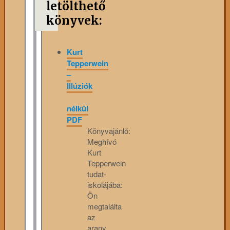
letölthető
könyvek:
Kurt
Tepperwein
–
Illúziók
nélkül
PDF
Könyvajánló:
Meghívó
Kurt
Tepperwein
tudat-
iskolájába:
Ön
megtalálta
az
arany