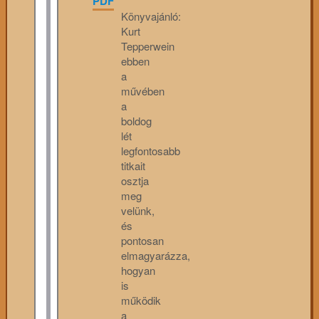
PDF
Könyvajánló:
Kurt
Tepperwein
ebben
a
művében
a
boldog
lét
legfontosabb
titkait
osztja
meg
velünk,
és
pontosan
elmagyarázza,
hogyan
is
működik
a