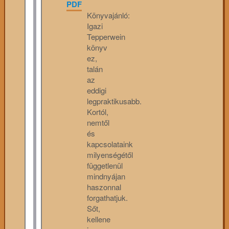
PDF
Könyvajánló:
Igazi
Tepperwein
könyv
ez,
talán
az
eddigi
legpraktikusabb.
Kortól,
nemtől
és
kapcsolataink
milyenségétől
függetlenül
mindnyájan
haszonnal
forgathatjuk.
Sőt,
kellene