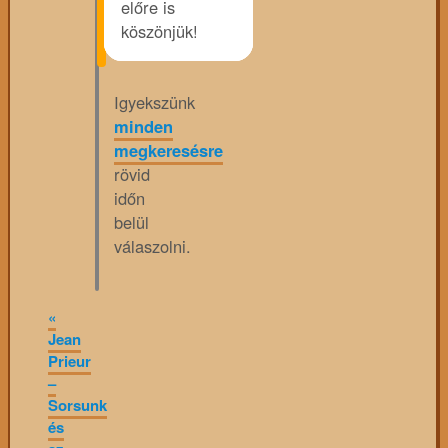
előre is
köszönjük!
Igyekszünk
minden
megkeresésre
rövid
időn
belül
válaszolni.
«
Jean
Prieur
–
Sorsunk
és