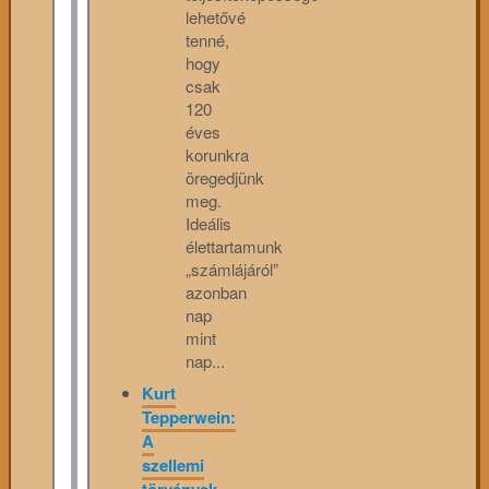
lehetővé
tenné,
hogy
csak
120
éves
korunkra
öregedjünk
meg.
Ideális
élettartamunk
„számlájáról”
azonban
nap
mint
nap...
Kurt
Tepperwein:
A
szellemi
törvények