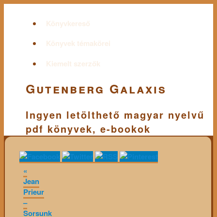
Könyvkereső
Könyvek témakörei
Kiemelt szerzők
Gutenberg Galaxis
Ingyen letölthető magyar nyelvű
pdf könyvek, e-bookok
«
Jean
Prieur
–
Sorsunk