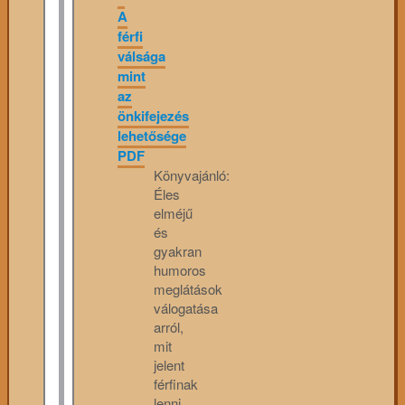
A
férfi
válsága
mint
az
önkifejezés
lehetősége
PDF
Könyvajánló:
Éles
elméjű
és
gyakran
humoros
meglátások
válogatása
arról,
mit
jelent
férfinak
lenni