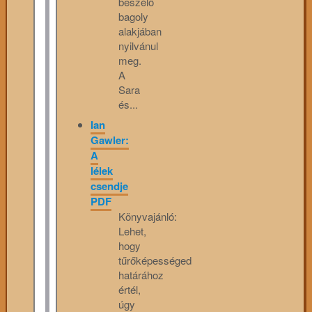
beszélő
bagoly
alakjában
nyilvánul
meg.
A
Sara
és...
Ian
Gawler:
A
lélek
csendje
PDF
Könyvajánló:
Lehet,
hogy
tűrőképességed
határához
értél,
úgy