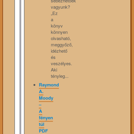
sebezhetőek
vagyunk?
„Ez
a
könyv
könnyen
olvasható,
meggyőző,
idézhető
és
veszélyes.
Aki
tényleg...
Raymond
A.
Moody
–
A
fényen
túl
PDF