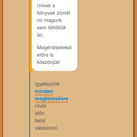
(mivel a
könyvek zömét
mi magunk
sem töltöttük
le).
Megértéseteket
előre is
köszönjük!
Igyekszünk
minden
megkeresésre
rövid
időn
belül
válaszolni.