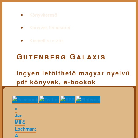
Könyvkereső
Könyvek témakörei
Kiemelt szerzők
Gutenberg Galaxis
Ingyen letölthető magyar nyelvű
pdf könyvek, e-bookok
«
Jan
Milič
Lochman:
A ​