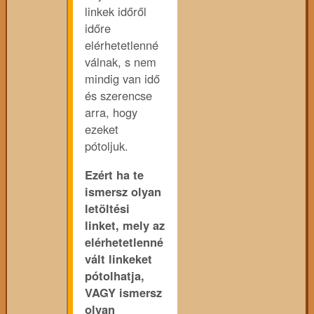
linkek időről
időre
elérhetetlenné
válnak, s nem
mindig van idő
és szerencse
arra, hogy
ezeket
pótoljuk.
Ezért ha te
ismersz olyan
letöltési
linket, mely az
elérhetetlenné
vált linkeket
pótolhatja,
VAGY ismersz
olyan