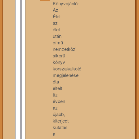
Könyvajánló:
Az
Élet
az
élet
után
című
nemzetközi
sikerű
könyv
korszakalkotó
megjelenése
óta
eltelt
tíz
évben
az
újabb,
kiterjedt
kutatás
a