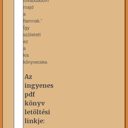
majd
a
fiamnak.”
Így
született
ez
a
kis
könyvecske.
Az
ingyenes
pdf
könyv
letöltési
linkje: