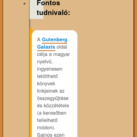
Fontos
tudnivaló:
A
Gutenberg
Galaxis
oldal
célja a magyar
nyelvű,
ingyenesen
letölthető
könyvek
linkjeinek az
összegyűjtése
és közzététele
(a keresőben
fellelhető
módon).
Sajnos ezen