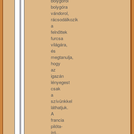
bolygóról
bolygóra
vándorol,
rácsodálkozik
a
felnőttek
furcsa
világára,
és
megtanulja,
hogy
az
igazán
lényegest
csak
a
szívünkkel
láthatjuk.
A
francia
pilóta-
író...