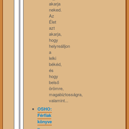
akarja
neked.
Az
Élet
azt
akarja,
hogy
helyreálljon
a
lelki
békéd,
és
hogy
belső
örömre,
magabiztosságra,
valamint...
OSHO:
Férfiak
könyve
–