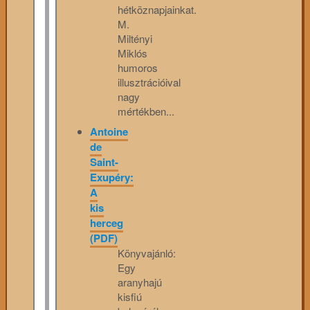
hétköznapjainkat.
M.
Miltényi
Miklós
humoros
illusztrációival
nagy
mértékben...
Antoine
de
Saint-
Exupéry:
A
kis
herceg
(PDF)
Könyvajánló:
Egy
aranyhajú
kisfiú