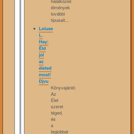
halálközeli
élmények
további
típusait...
Loiuse
L.
Hay:
Éld
jól
az
életed
most!
Djvu
Könyvajánló:
Az
Élet
szeret
téged,
és
a
legjobbat