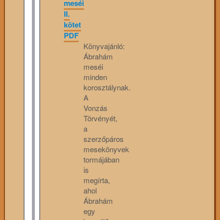
meséi
II.
kötet
PDF
Könyvajánló:
Ábrahám
meséi
minden
korosztálynak.
A
Vonzás
Törvényét,
a
szerzőpáros
mesekönyvek
tormájában
is
megírta,
ahol
Ábrahám
egy