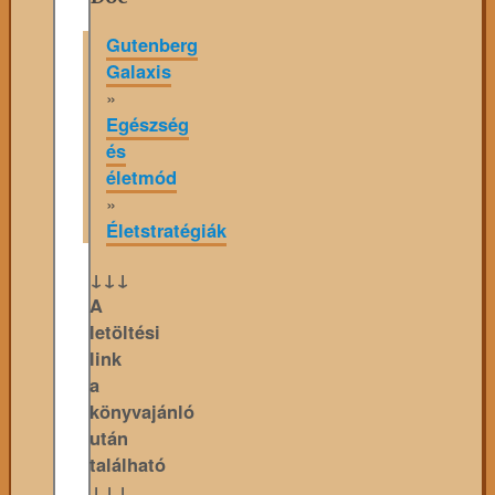
Gutenberg
Galaxis
»
Egészség
és
életmód
»
Életstratégiák
↓↓↓
A
letöltési
link
a
könyvajánló
után
található
↓↓↓