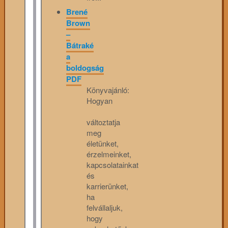
Brené
Brown
–
Bátraké
a
boldogság
PDF
Könyvajánló:
Hogyan
változtatja
meg
életünket,
érzelmeinket,
kapcsolatainkat
és
karrierünket,
ha
felvállaljuk,
hogy