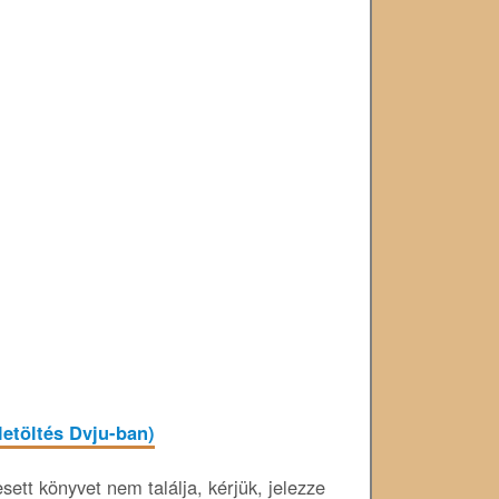
letöltés Dvju-ban)
ett könyvet nem találja, kérjük, jelezze