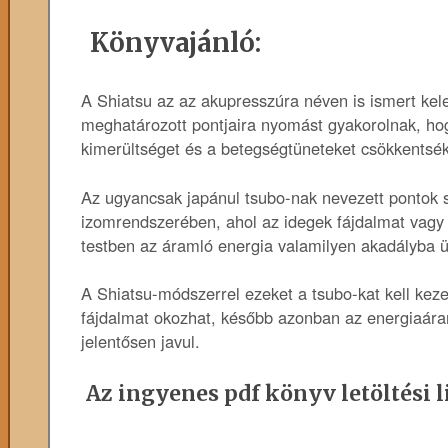
Könyvajánló:
A Shiatsu az az akupresszúra néven is ismert kel
meghatározott pontjaira nyomást gyakorolnak, hog
kimerültséget és a betegségtüneteket csökkentsék
Az ugyancsak japánul tsubo-nak nevezett pontok s
izomrendszerében, ahol az idegek fájdalmat vagy 
testben az áramló energia valamilyen akadályba ü
A Shiatsu-módszerrel ezeket a tsubo-kat kell keze
fájdalmat okozhat, később azonban az energiaáram
jelentősen javul.
Az ingyenes pdf könyv letöltési l