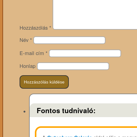
Hozzászólás
*
Név
*
E-mail cím
*
Honlap
Fontos tudnivaló: