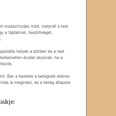
eti masszírozási mód, melynél a test
y a fájdalmat, feszültséget,
.
peciális helyek a bőrben és a test
kellemetlen érzést okoznak, ha a
tközik.
lni. Bár a kezelés a betegnek eleinte
lás is megindul, és a beteg állapota
inkje: