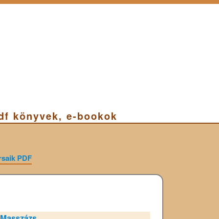
pdf könyvek, e-bookok
ársaik PDF
Masszázs