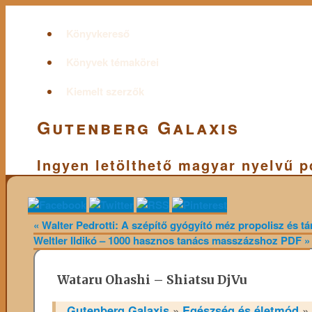
Könyvkereső
Könyvek témakörei
Kiemelt szerzők
Gutenberg Galaxis
Ingyen letölthető magyar nyelvű 
«
Walter Pedrotti: A szépítő gyógyító méz propolisz és t
Weltler Ildikó – 1000 hasznos tanács masszázshoz PDF
»
Wataru Ohashi – Shiatsu DjVu
Gutenberg Galaxis
»
Egészség és életmód
»