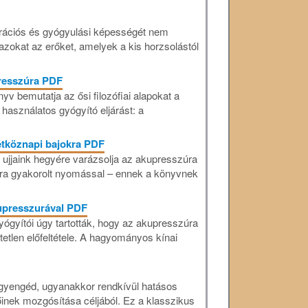
erációs és gyógyulási képességét nem
azokat az erőket, amelyek a kis horzsolástól
resszúra PDF
 bemutatja az ősi filozófiai alapokat a
 használatos gyógyító eljárást: a
étköznapi bajokra PDF
 ujjaink hegyére varázsolja az akupresszúra
jaira gyakorolt nyomással – ennek a könyvnek
upresszurával PDF
yógyítói úgy tartották, hogy az akupresszúra
etlen előfeltétele. A hagyományos kínai
gyengéd, ugyanakkor rendkívül hatásos
inek mozgósítása céljából. Ez a klasszikus