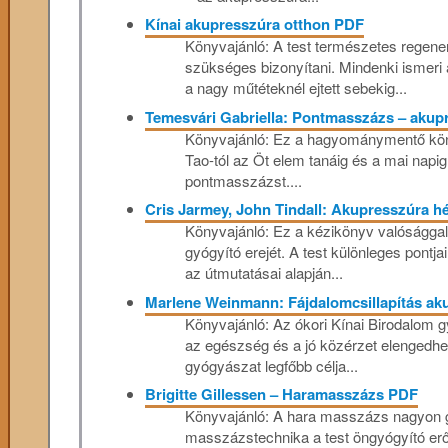
Kínai akupresszúra otthon PDF
Könyvajánló: A test természetes regen
szükséges bizonyítani. Mindenki ismeri 
a nagy műtéteknél ejtett sebekig...
Temesvári Gabriella: Pontmasszázs – akup
Könyvajánló: Ez a hagyománymentő könyv
Tao-tól az Öt elem tanáig és a mai napig
pontmasszázst....
Cris Jarmey, John Tindall: Akupresszúra h
Könyvajánló: Ez a kézikönyv valósággal
gyógyító erejét. A test különleges pont
az útmutatásai alapján...
Marlene Weinmann: Fájdalomcsillapítás ak
Könyvajánló: Az ókori Kínai Birodalom g
az egészség és a jó közérzet elengedhet
gyógyászat legfőbb célja...
Brigitte Gillessen – Haramasszázs PDF
Könyvajánló: A hara masszázs nagyon 
masszázstechnika a test öngyógyító erő