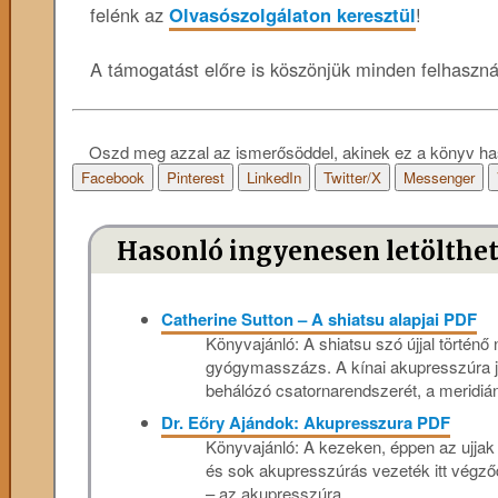
felénk az
Olvasószolgálaton keresztül
!
A támogatást előre is köszönjük minden felhaszn
Oszd meg azzal az ismerősöddel, akinek ez a könyv ha
Facebook
Pinterest
LinkedIn
Twitter/X
Messenger
Hasonló ingyenesen letölthe
Catherine Sutton – A shiatsu alapjai PDF
Könyvajánló: A shiatsu szó újjal történő 
gyógymasszázs. A kínai akupresszúra ja
behálózó csatornarendszerét, a meridián
Dr. Eőry Ajándok: Akupresszura PDF
Könyvajánló: A kezeken, éppen az ujja
és sok akupresszúrás vezeték itt végződ
– az akupresszúra...