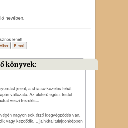
áló nevében.
sznos lehet!
Viber
E-mail
tő könyvek:
nyomást jelent, a shiatsu-kezelés tehát
pán változata. Az életerő egész testet
okat veszi kezelés...
k végén nagyon sok érző idegvégződés van,
ik vagy kezdődik. Ujjainkkal tulajdonképpen