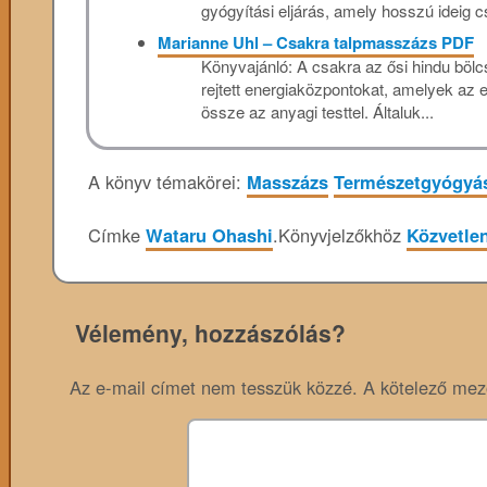
gyógyítási eljárás, amely hosszú ideig c
Marianne Uhl – Csakra talpmasszázs PDF
Könyvajánló: A ​csakra az ősi hindu bölcse
rejtett energiaközpontokat, amelyek az e
össze az anyagi testtel. Általuk...
A könyv témakörei:
Masszázs
Természetgyógyá
Címke
Wataru Ohashi
.
Könyvjelzőkhöz
Közvetlen
Vélemény, hozzászólás?
Az e-mail címet nem tesszük közzé.
A kötelező me