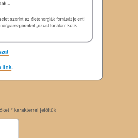
sak...
let szerint az életenergiák forrását jelenti,
nergiarezgéseket „ezüst fonálon” kötik
szat
 link
.
zőket
*
karakterrel jelöltük