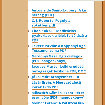
Antoine de Saint-Exupéry: A kis
herceg (PDF)
C. J. Roberts: Fogoly a
sötétben pdf
Choa Kok Sui: Meditációs
gyakorlatok a lélek feltárására
PDF
Fekete István: A Koppányi Aga
Testamentuma PDF
Gárdonyi Géza: Egri csillagok
(PDF, hangoskönyv)
Jacques Martel: Lelki eredetű
betegségek lexikona PDF, DOC
Jókai Mór: Aranyember PDF
Lázár Ervin: A Négyszögletű
Kerek Erdő PDF
Mikszáth Kálmán: Szent Péter
esernyője (PDF, hangoskönyv)
Molnár Ferenc: A Pál utcai fiúk