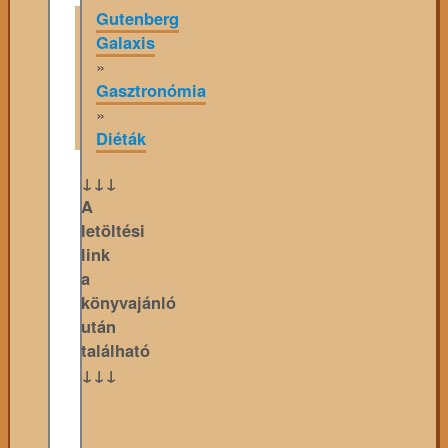
Gutenberg
Galaxis
»
Gasztronómia
»
Diéták
↓↓↓
A
letöltési
link
a
könyvajánló
után
található
↓↓↓