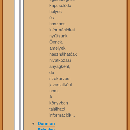
kapcsolódó
helyes
és
hasznos
információkat
nyújtsunk
Önnek,
amelyek
használhatóak
hivatkozási
anyagként,
de
szakorvosi
javaslatként
nem.
A
könyvben
található
információk...
Dannion
Brinkley,