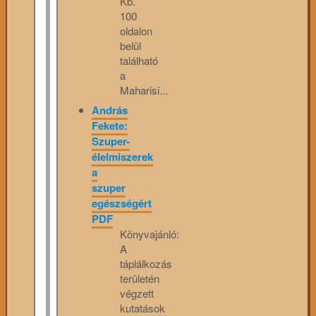
Kb.
100
oldalon
belül
található
a
Maharisi...
András
Fekete:
Szuper-
élelmiszerek
a
szuper
egészségért
PDF
Könyvajánló:
A
táplálkozás
területén
végzett
kutatások