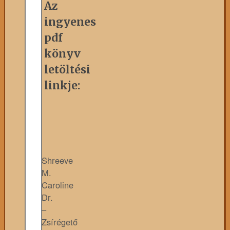
Az
ingyenes
pdf
könyv
letöltési
linkje:
Shreeve
M.
Caroline
Dr.
–
Zsírégető