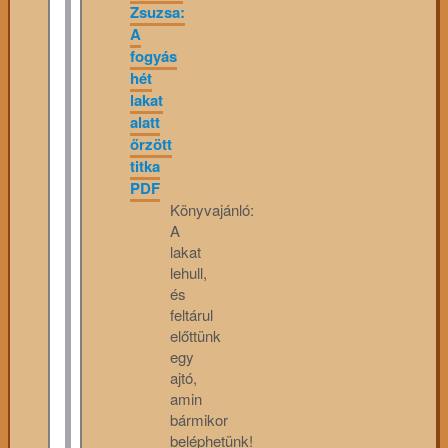
Zsuzsa:
A
fogyás
hét
lakat
alatt
őrzött
titka
PDF
Könyvajánló:
A
lakat
lehull,
és
feltárul
előttünk
egy
ajtó,
amin
bármikor
beléphetünk!