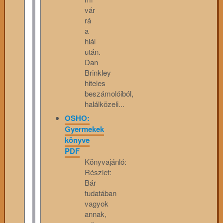
vár
rá
a
hlál
után.
Dan
Brinkley
hiteles
beszámolóiból,
halálközeli...
OSHO:
Gyermekek
könyve
PDF
Könyvajánló:
Részlet:
Bár
tudatában
vagyok
annak,