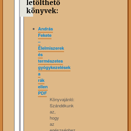
letölthető
könyvek:
András
Fekete
–
Élelmiszerek
és
természetes
gyógykezelések
a
rák
ellen
PDF
Könyvajánló:
Szándékunk
az,
hogy
az
egészséghez