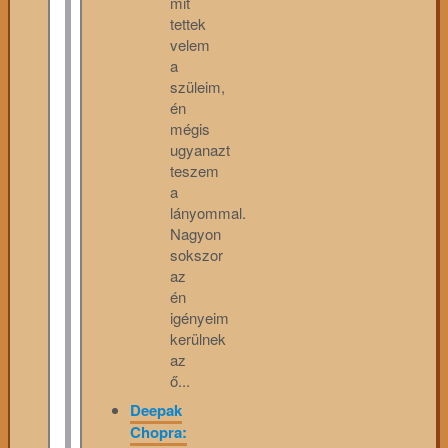
mit
tettek
velem
a
szüleim,
én
mégis
ugyanazt
teszem
a
lányommal.
Nagyon
sokszor
az
én
igényeim
kerülnek
az
ő...
Deepak
Chopra: