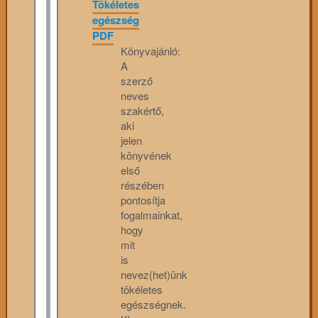
Tökéletes
egészség
PDF
Könyvajánló:
A
szerző
neves
szakértő,
aki
jelen
könyvének
első
részében
pontosítja
fogalmainkat,
hogy
mit
is
nevez(het)ünk
tökéletes
egészségnek.