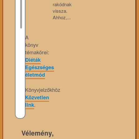
rakódnak
vissza.
Ahhoz,...
A
könyv
témakörei:
Diéták
Egészséges
életmód
Könyvjelzőkhöz
Közvetlen
link
.
Vélemény,