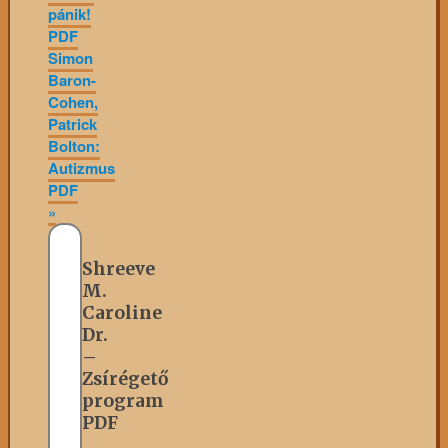
pánik!
PDF
Simon
Baron-
Cohen,
Patrick
Bolton:
Autizmus
PDF
»
Shreeve
M.
Caroline
Dr.
–
Zsírégető
program
PDF