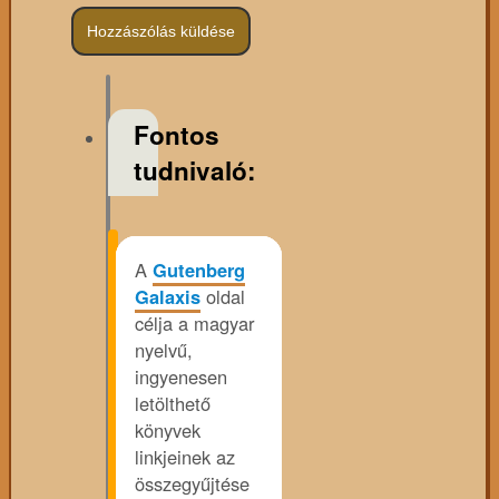
Fontos
tudnivaló:
A
Gutenberg
Galaxis
oldal
célja a magyar
nyelvű,
ingyenesen
letölthető
könyvek
linkjeinek az
összegyűjtése