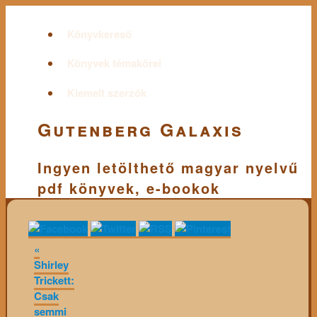
Könyvkereső
Könyvek témakörei
Kiemelt szerzők
Gutenberg Galaxis
Ingyen letölthető magyar nyelvű
pdf könyvek, e-bookok
«
Shirley
Trickett:
Csak
semmi