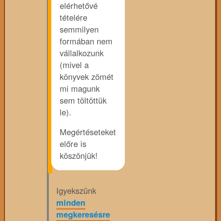
elérhetővé
tételére
semmilyen
formában nem
vállalkozunk
(mivel a
könyvek zömét
mi magunk
sem töltöttük
le).
Megértéseteket
előre is
köszönjük!
Igyekszünk
minden
megkeresésre