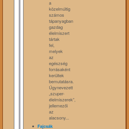
a
közelmúltig
számos
tápanyagban
gazdag
élelmiszert
tártak
fel,
melyek
az
egészség
forrásaként
kerültek
bemutatásra.
Úgynevezett
„szuper-
élelmiszerek”,
jellemezői
az
alacsony...
Fajcsák