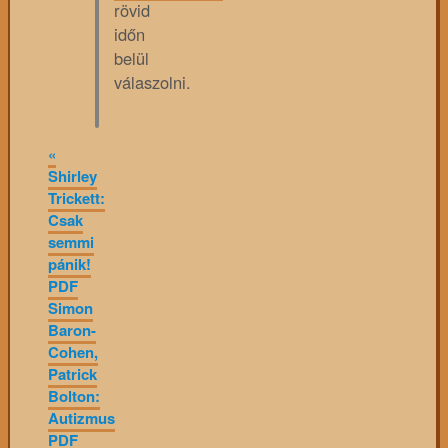
rövid
időn
belül
válaszolni.
«
Shirley
Trickett:
Csak
semmi
pánik!
PDF
Simon
Baron-
Cohen,
Patrick
Bolton:
Autizmus
PDF