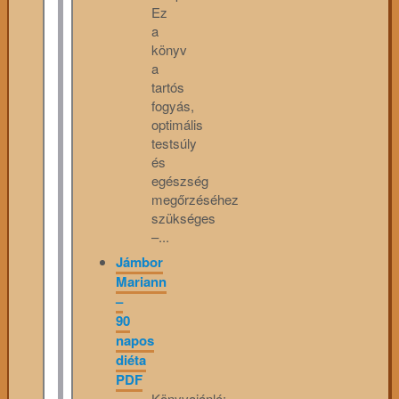
Ez
a
könyv
a
tartós
fogyás,
optimális
testsúly
és
egészség
megőrzéséhez
szükséges
–...
Jámbor
Mariann
–
90
napos
diéta
PDF
Könyvajánló: