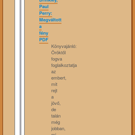
Paul
Perry:
Megváltott
a
fény
PDF
Könyvajánló:
Öröktől
fogva
foglalkoztatja
az
embert,
mit
rejt
a
jövő,
de
talán
még
jobban,
mi