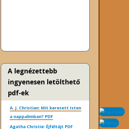
A legnézettebb
ingyenesen letölthető
pdf-ek
A. J. Christian: Mit keresett Isten
a nappalimban? PDF
Agatha Christie: Éjféltájt PDF