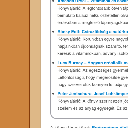
Amanda Ursel – Vitaminok és ásvá
Könyvajánló: A legfontosabb ötven táp
bemutató kalauz nélkülözhetetlen ol
érdekében a megfelelő tápanyagokban
Ránky Edit: Csírazöldség a natúr
Könyvajánló: Korunkban egyre nagyob
napjainkban újdonságnak számító, te
keresik a vitaminokban, ásványi sókb
Lucy Burney – Hogyan erősítsük 
Könyvajánló: Az egészséges gyerme
Létfontosságú, hogy megerősítse gye
hogy szervezetük könnyen le tudja gy
Peter Jentschura, Josef Lohkämper
Könyvajánló: A könyv szerint azért j
szellem és az anyag egységét. Ez az é
A könyv témakörei:
Egészséges éle