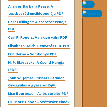
Allan és Barbara Pease: A
testbeszéd enciklopédiája PDF
Bert Hellinger: A ​szeretet rendje
PDF
Carl R. Rogers: Valakivé válni PDF
Elisabeth Haich: Beavatás I.-II. PDF
Eric Berne – Sorskönyv PDF
H. P. Blavatsky: A Csend Hangja
(PDF)
John W. James, Russel Friedman:
Gyógyulás a gyászból DjVu
Lise Bourbeau – Az öt sérülés PDF
Dr. Máté Gábor – Szétszórt elmék