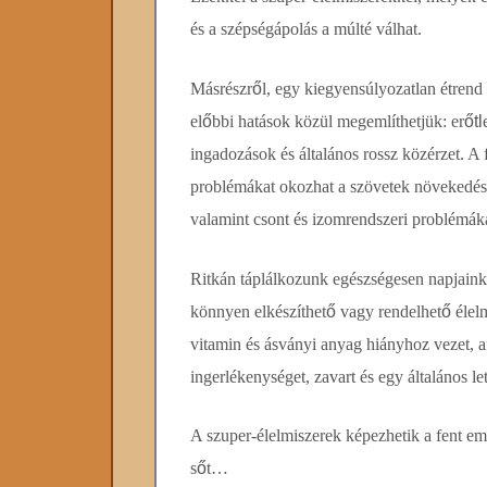
és a szépségápolás a múlté válhat.
Másrészr
ő
l, egy kiegyensúlyozatlan étrend
el
ő
bbi hatások közül megemlíthetjük:
er
ő
tl
ingado
zások és általános rossz közérzet. A
problémákat okozhat a szövetek növekedé
valamint csont és
izomrendszeri problémáka
Ritkán táplálkozunk egészségesen napjaink
könnyen elkészíthet
ő
vagy rendelhet
ő
élel
vitamin és ásványi anyag hiányhoz vezet, 
ingerlékenységet, zavart és egy általános le
A szuper-élelmiszerek képezhetik a fent eml
s
ő
t…