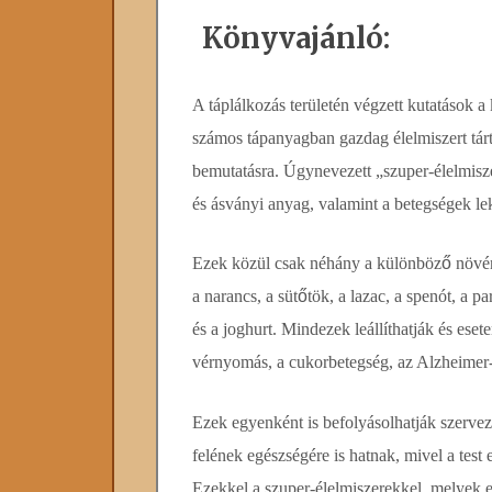
Könyvajánló:
A táplálkozás területén végzett kutatások a
számos tápanyagban gazdag élelmiszert tárt
bemutatásra. Úgynevezett „szuper-élelmisz
és ásványi anyag, valamint a betegségek le
Ezek közül csak néhány a különböz
ő
növé
a narancs, a süt
ő
tök, a lazac, a spenót, a p
és a joghurt. Mindezek leállíthatják és ese
vérnyomás, a cukorbetegség, az Alzheimer-k
Ezek egyenként is befolyásolhatják szerve
felének egészségére is hatnak, mivel a tes
Ezekkel a szuper-élelmiszerekkel, melyek eg