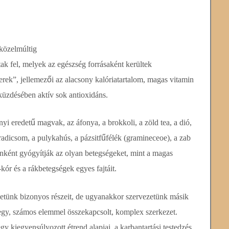
 közelmúltig
ak fel, melyek az egészség forrásaként kerültek
erek”, jellemez
ő
i az alacsony kalóriatartalom, magas vitamin
küzdésében aktív sok antioxidáns.
nyi eredet
ű
magvak, az áfonya, a brokkoli, a zöld tea, a dió,
aradicsom, a pulykahús, a pázsitf
ű
félék (gramineceoe), a zab
tenként gyógyítják az olyan betegségeket, mint a magas
ór és a rákbetegségek egyes fajtáit.
zetünk bizonyos részeit, de ugyanakkor szervezetünk másik
t egy, számos elemmel összekapcsolt, komplex szerkezet.
y kiegyensúlyozott étrend alapjai, a karbantartási testedzés