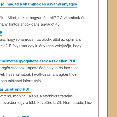
zd jól magad a vitaminok és ásványi anyagok
 – Miért, mikor, hogyan és mit? 7 A vitaminok és az
ány fontos antioxidáns anyagot 43...
DF
ja, hogy rohamosan távolodik attól az optimális
ezte”. E folyamat egyik lényeges velejárója, hogy
ermészetes gyógykezelések a rák ellen PDF
z egészséghez kapcsolódó helyes és hasznos
yek használhatóak hivatkozási anyagként, de
en található információk...
tárius étrend PDF
étrend, melynek alapja a szénhidráttartalmú
t években egyre több követőre talált. Nem csoda, hisz