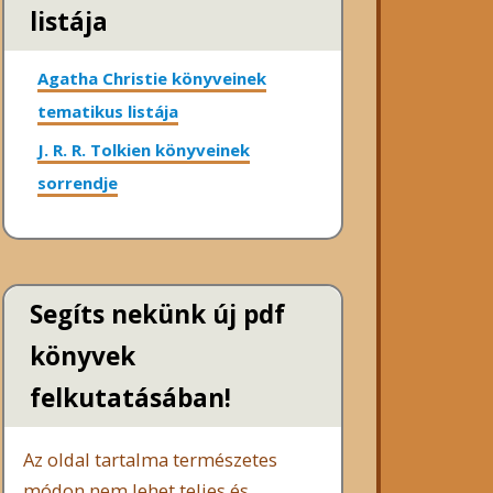
listája
Agatha Christie könyveinek
tematikus listája
J. R. R. Tolkien könyveinek
sorrendje
Segíts nekünk új pdf
könyvek
felkutatásában!
Az oldal tartalma természetes
módon nem lehet teljes és