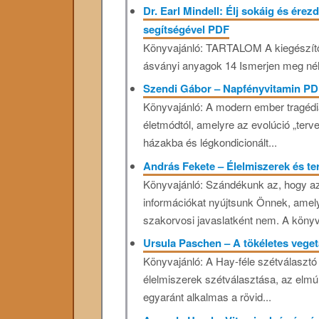
Dr. Earl Mindell: Élj sokáig és ére
segítségével PDF
Könyvajánló: TARTALOM A kiegészítők
ásványi anyagok 14 Ismerjen meg néh
Szendi Gábor – Napfényvitamin P
Könyvajánló: A modern ember tragédiá
életmódtól, amelyre az evolúció „terv
házakba és légkondicionált...
András Fekete – Élelmiszerek és t
Könyvajánló: Szándékunk az, hogy a
információkat nyújtsunk Önnek, amel
szakorvosi javaslatként nem. A könyvb
Ursula Paschen – A tökéletes vege
Könyvajánló: A Hay-féle szétválasztó 
élelmiszerek szétválasztása, az elmúl
egyaránt alkalmas a rövid...