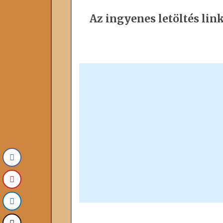
Az ingyenes letöltés link