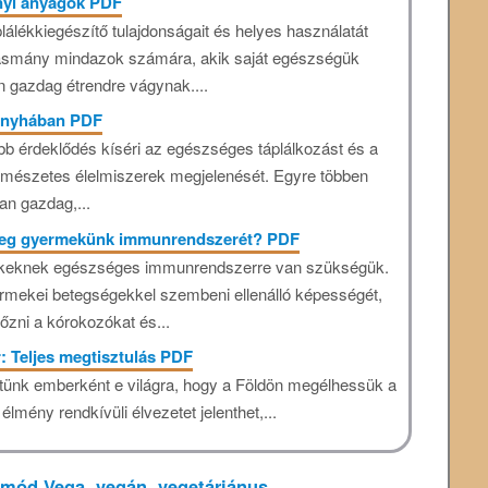
nyi anyagok PDF
lálékkiegészítő tulajdonságait és helyes használatát
vasmány mindazok számára, akik saját egészségük
 gazdag étrendre vágynak....
konyhában PDF
b érdeklődés kíséri az egészséges táplálkozást és a
rmészetes élelmiszerek megjelenését. Egyre többen
an gazdag,...
meg gyermekünk immunrendszerét? PDF
keknek egészséges immunrendszerre van szükségük.
rmekei betegségekkel szembeni ellenálló képességét,
őzni a kórokozókat és...
: Teljes megtisztulás PDF
öttünk emberként e világra, hogy a Földön megélhessük a
lmény rendkívüli élvezetet jelenthet,...
tmód
Vega, vegán, vegetáriánus