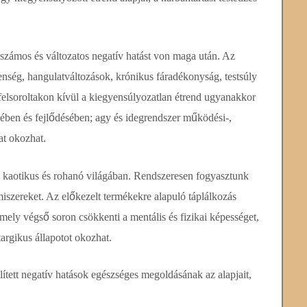
 számos és változatos
negatív hatást von maga után. Az
enség, hangulatváltozások, krónikus fáradékonyság, testsúly
 felsoroltakon kívül a kiegyensúlyo
zatlan étrend ugyanakkor
sében
és fejl
ő
désében; agy és idegrendszer m
ű
ködési-,
t okozhat.
 kaotikus és rohanó világában. Rendszeresen fogyasztunk
miszereket. Az el
ő
kezelt termékekre alapuló táplálkozás
amely végs
ő
soron csökkenti a mentális és fizikai képességet,
targikus állapotot okozhat.
ített negatív hatások egészséges megoldásának az alapjait,