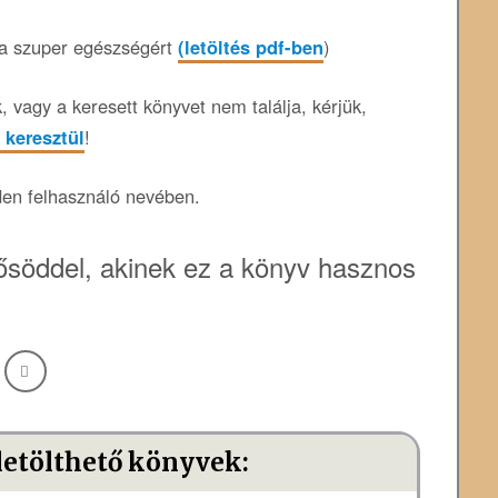
 a szuper egészségért
(letöltés pdf-ben
)
 vagy a keresett könyvet nem találja, kérjük,
 keresztül
!
den felhasználó nevében.
söddel, akinek ez a könyv hasznos
letölthető könyvek: