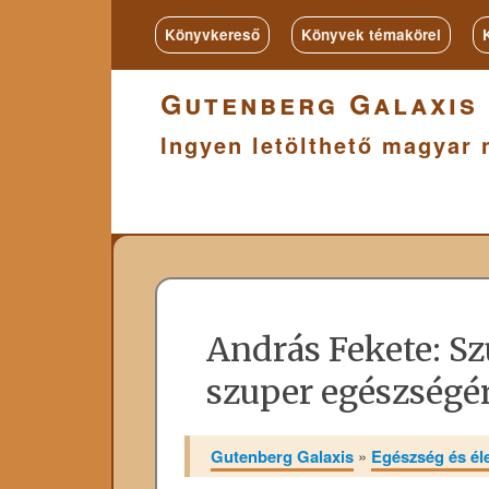
Könyvkereső
Könyvek témakörei
Gutenberg Galaxis
Ingyen letölthető magyar 
András Fekete: Sz
szuper egészségé
Gutenberg Galaxis
»
Egészség és é