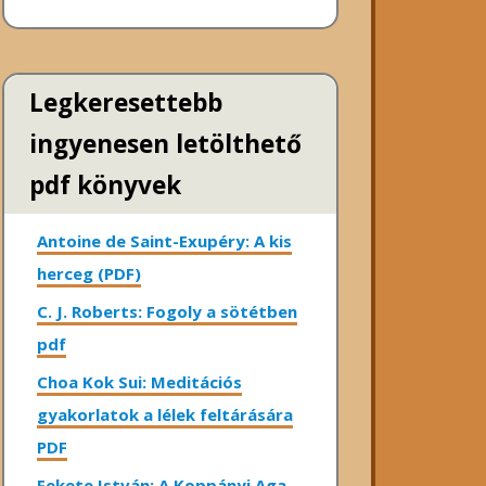
Legkeresettebb
ingyenesen letölthető
pdf könyvek
Antoine de Saint-Exupéry: A kis
herceg (PDF)
C. J. Roberts: Fogoly a sötétben
pdf
Choa Kok Sui: Meditációs
gyakorlatok a lélek feltárására
PDF
Fekete István: A Koppányi Aga