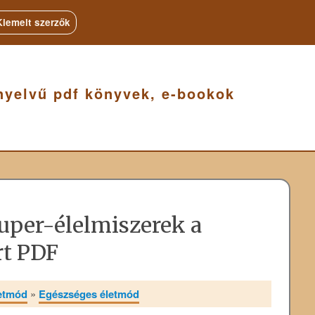
Kiemelt szerzők
nyelvű pdf könyvek, e-bookok
uper-élelmiszerek a
rt PDF
letmód
»
Egészséges életmód