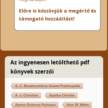
Előre is köszönjük a megértő és
támogató hozzáállást!
Az ingyenesen letölthető pdf
könyvek szerzői
A. C. Bhaktivedānta Swāmī Prabhupāda
A. J. Christian
Agatha Christie
Agnes Golenya Purisaca
Alan W. Watts