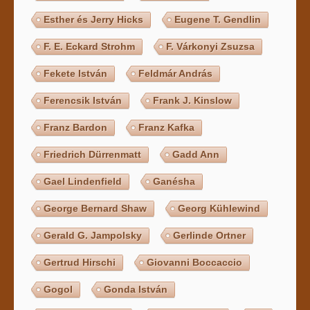
Esther és Jerry Hicks
Eugene T. Gendlin
F. E. Eckard Strohm
F. Várkonyi Zsuzsa
Fekete István
Feldmár András
Ferencsik István
Frank J. Kinslow
Franz Bardon
Franz Kafka
Friedrich Dürrenmatt
Gadd Ann
Gael Lindenfield
Ganésha
George Bernard Shaw
Georg Kühlewind
Gerald G. Jampolsky
Gerlinde Ortner
Gertrud Hirschi
Giovanni Boccaccio
Gogol
Gonda István