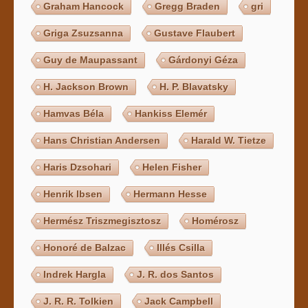
Graham Hancock
Gregg Braden
gri
Griga Zsuzsanna
Gustave Flaubert
Guy de Maupassant
Gárdonyi Géza
H. Jackson Brown
H. P. Blavatsky
Hamvas Béla
Hankiss Elemér
Hans Christian Andersen
Harald W. Tietze
Haris Dzsohari
Helen Fisher
Henrik Ibsen
Hermann Hesse
Hermész Triszmegisztosz
Homérosz
Honoré de Balzac
Illés Csilla
Indrek Hargla
J. R. dos Santos
J. R. R. Tolkien
Jack Campbell