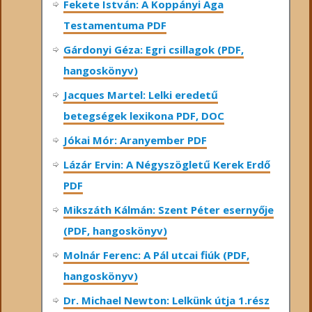
Fekete István: A Koppányi Aga
Testamentuma PDF
Gárdonyi Géza: Egri csillagok (PDF,
hangoskönyv)
Jacques Martel: Lelki eredetű
betegségek lexikona PDF, DOC
Jókai Mór: Aranyember PDF
Lázár Ervin: A Négyszögletű Kerek Erdő
PDF
Mikszáth Kálmán: Szent Péter esernyője
(PDF, hangoskönyv)
Molnár Ferenc: A Pál utcai fiúk (PDF,
hangoskönyv)
Dr. Michael Newton: Lelkünk útja 1.rész