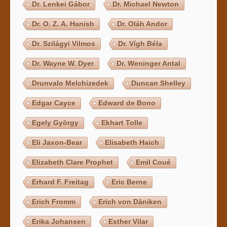
Dr. Lenkei Gábor
Dr. Michael Newton
Dr. O. Z. A. Hanish
Dr. Oláh Andor
Dr. Szilágyi Vilmos
Dr. Vígh Béla
Dr. Wayne W. Dyer
Dr. Weninger Antal
Drunvalo Melchizedek
Duncan Shelley
Edgar Cayce
Edward de Bono
Egely György
Ekhart Tolle
Eli Jaxon-Bear
Elisabeth Haich
Elizabeth Clare Prophet
Emil Coué
Erhard F. Freitag
Eric Berne
Erich Fromm
Erich von Däniken
Erika Johansen
Esther Vilar