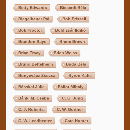
Betty Edwards
Bicsérdi Béla
Biegelbauer Pál
Bob Frissell
Bob Proctor
Boldizsár Ildikó
Brandon Bays
Brené Brown
Brian Tracy
Brian Weiss
Bruno Bettelheim
Buda Béla
Bunyevácz Zsuzsa
Byron Katie
Bácskai Júlia
Bálint Mihály
Bánki M. Csaba
C. G. Jung
C. J. Roberts
C. W. Gortner
C. W. Leadbeater
Cara Hunter