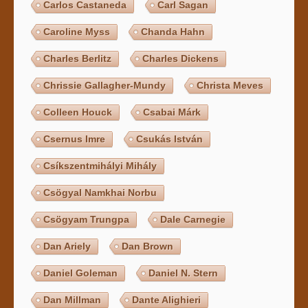
Carlos Castaneda
Carl Sagan
Caroline Myss
Chanda Hahn
Charles Berlitz
Charles Dickens
Chrissie Gallagher-Mundy
Christa Meves
Colleen Houck
Csabai Márk
Csernus Imre
Csukás István
Csíkszentmihályi Mihály
Csögyal Namkhai Norbu
Csögyam Trungpa
Dale Carnegie
Dan Ariely
Dan Brown
Daniel Goleman
Daniel N. Stern
Dan Millman
Dante Alighieri