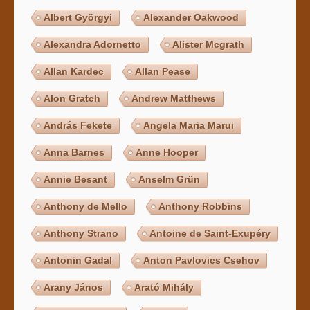
Albert Györgyi
Alexander Oakwood
Alexandra Adornetto
Alister Mcgrath
Allan Kardec
Allan Pease
Alon Gratch
Andrew Matthews
András Fekete
Angela Maria Marui
Anna Barnes
Anne Hooper
Annie Besant
Anselm Grün
Anthony de Mello
Anthony Robbins
Anthony Strano
Antoine de Saint-Exupéry
Antonin Gadal
Anton Pavlovics Csehov
Arany János
Arató Mihály