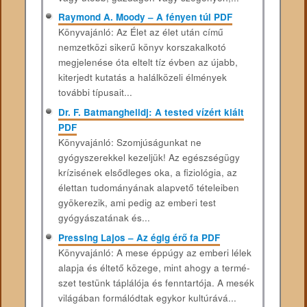
Raymond A. Moody – A fényen túl PDF
Könyvajánló: Az Élet az élet után című
nemzetközi sikerű könyv korszakalkotó
megjelenése óta eltelt tíz évben az újabb,
kiterjedt kutatás a halálközeli élmények
további típusait...
Dr. F. Batmanghelidj: A tested vízért kiált
PDF
Könyvajánló: Szomjúságunkat ne
gyógyszerekkel kezeljük! Az egészségügy
krízisének elsődleges oka, a fiziológia, az
élettan tudományának alapvető tételeiben
gyökerezik, ami pedig az emberi test
gyógyászatának és...
Pressing Lajos – Az égig érő fa PDF
Könyvajánló: A mese éppúgy az emberi lélek
alapja és éltető közege, mint ahogy a termé­
szet testünk táplálója és fenntartója. A mesék
világában formálódtak egykor kultúrává...