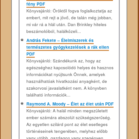
fény PDF
Könyvajánló: Öröktől fogva foglalkoztatja az
embert, mit rejt a jövő, de talán még jobban,
mi vár rá a hlál után. Dan Brinkley hiteles
beszámolóiból, halálközeli...
András Fekete – Élelmiszerek és
természetes gyógykezelések a rák ellen
PDF
Könyvajánló: Szándékunk az, hogy az
egészséghez kapcsolódó helyes és hasznos
információkat nyújtsunk Önnek, amelyek
használhatóak hivatkozási anyagként, de
szakorvosi javaslatként nem. A könyvben
található információk...
Raymond A. Moody – Élet az élet után PDF
Könyvajánló: A halál minden megszületett
ember számára abszolút szükségszerűség.
Az egyetlen szilárd pont az élet esetleges
történéseinek tengerében, melyhez előbb
vagy utóbb, gazdagon vagy szegényen,...