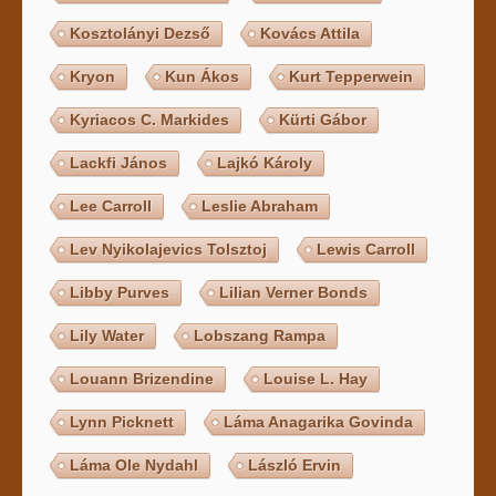
Kosztolányi Dezső
Kovács Attila
Kryon
Kun Ákos
Kurt Tepperwein
Kyriacos C. Markides
Kürti Gábor
Lackfi János
Lajkó Károly
Lee Carroll
Leslie Abraham
Lev Nyikolajevics Tolsztoj
Lewis Carroll
Libby Purves
Lilian Verner Bonds
Lily Water
Lobszang Rampa
Louann Brizendine
Louise L. Hay
Lynn Picknett
Láma Anagarika Govinda
Láma Ole Nydahl
László Ervin