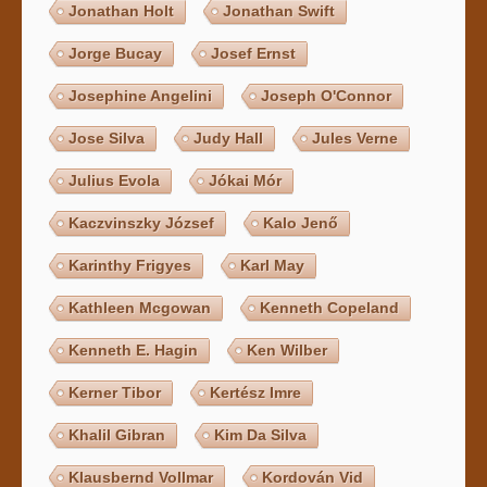
Jonathan Holt
Jonathan Swift
Jorge Bucay
Josef Ernst
Josephine Angelini
Joseph O'Connor
Jose Silva
Judy Hall
Jules Verne
Julius Evola
Jókai Mór
Kaczvinszky József
Kalo Jenő
Karinthy Frigyes
Karl May
Kathleen Mcgowan
Kenneth Copeland
Kenneth E. Hagin
Ken Wilber
Kerner Tibor
Kertész Imre
Khalil Gibran
Kim Da Silva
Klausbernd Vollmar
Kordován Vid