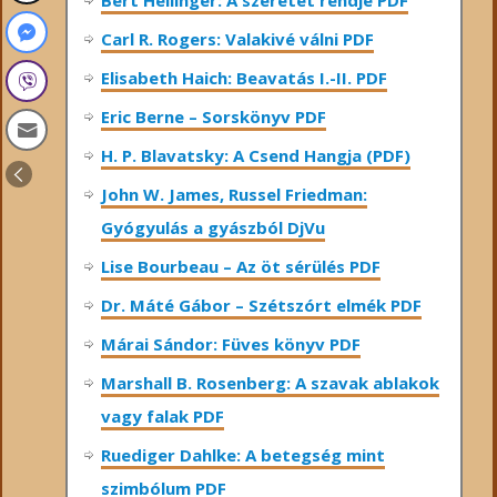
Bert Hellinger: A ​szeretet rendje PDF
Carl R. Rogers: Valakivé válni PDF
Elisabeth Haich: Beavatás I.-II. PDF
Eric Berne – Sorskönyv PDF
H. P. Blavatsky: A Csend Hangja (PDF)
John W. James, Russel Friedman:
Gyógyulás a gyászból DjVu
Lise Bourbeau – Az öt sérülés PDF
Dr. Máté Gábor – Szétszórt elmék PDF
Márai Sándor: Füves könyv PDF
Marshall B. Rosenberg: A szavak ablakok
vagy falak PDF
Ruediger Dahlke: A betegség mint
szimbólum PDF