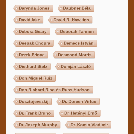
Darynda Jones
Daubner Béla
David Icke
David R. Hawkins
Debora Geary
Deborah Tannen
Deepak Chopra
Demecs István
Derek Prince
Desmond Morris
Diethard Stelz
Domján László
Don Miguel Ruiz
Don Richard Riso és Russ Hudson
Dosztojevszkij
Dr. Doreen Virtue
Dr. Frank Bruno
Dr. Hetényi Ernő
Dr. Jozeph Murphy
Dr. Komin Vladimir