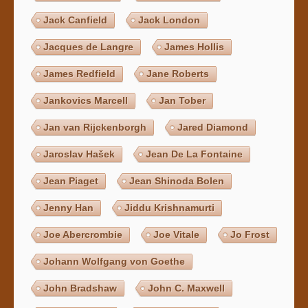
Jack Canfield
Jack London
Jacques de Langre
James Hollis
James Redfield
Jane Roberts
Jankovics Marcell
Jan Tober
Jan van Rijckenborgh
Jared Diamond
Jaroslav Hašek
Jean De La Fontaine
Jean Piaget
Jean Shinoda Bolen
Jenny Han
Jiddu Krishnamurti
Joe Abercrombie
Joe Vitale
Jo Frost
Johann Wolfgang von Goethe
John Bradshaw
John C. Maxwell