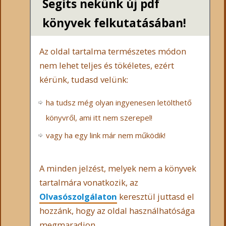
Segíts nekünk új pdf
könyvek felkutatásában!
Az oldal tartalma természetes módon
nem lehet teljes és tökéletes, ezért
kérünk, tudasd velünk:
ha tudsz még olyan ingyenesen letölthető
könyvről, ami itt nem szerepel!
vagy ha egy link már nem működik!
A minden jelzést, melyek nem a könyvek
tartalmára vonatkozik, az
Olvasószolgálaton
keresztül juttasd el
hozzánk, hogy az oldal használhatósága
megmaradjon.