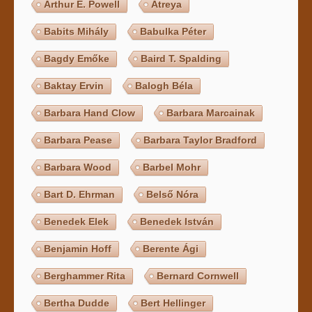
Arthur E. Powell
Atreya
Babits Mihály
Babulka Péter
Bagdy Emőke
Baird T. Spalding
Baktay Ervin
Balogh Béla
Barbara Hand Clow
Barbara Marcainak
Barbara Pease
Barbara Taylor Bradford
Barbara Wood
Barbel Mohr
Bart D. Ehrman
Belső Nóra
Benedek Elek
Benedek István
Benjamin Hoff
Berente Ági
Berghammer Rita
Bernard Cornwell
Bertha Dudde
Bert Hellinger