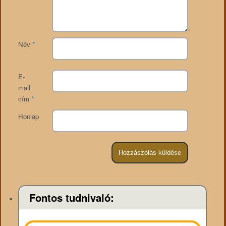
Név
*
E-
mail
cím
*
Honlap
Fontos tudnivaló: