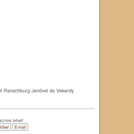
l Ranschburg Jenővel és Vekerdy
sznos lehet!
Viber
E-mail