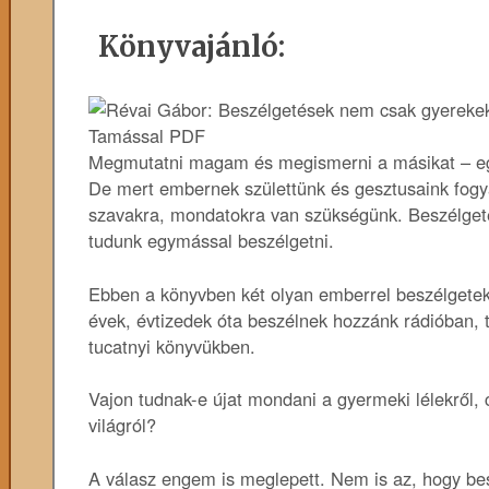
Könyvajánló:
Megmutatni magam és megismerni a másikat – együ
De mert embernek születtünk és gesztusaink fogy
szavakra, mondatokra van szükségünk. Beszélget
tudunk egymással beszélgetni.
Ebben a könyvben két olyan emberrel beszélgetek,
évek, évtizedek óta beszélnek hozzánk rádióban, t
tucatnyi könyvükben.
Vajon tudnak-e újat mondani a gyermeki lélekről, cs
világról?
A válasz engem is meglepett. Nem is az, hogy bes