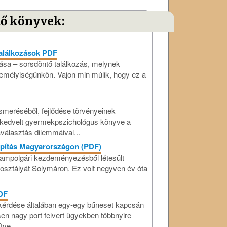
tő könyvek:
alálkozások PDF
ása – sorsdöntő találkozás, melynek
zemélyiségünkön. Vajon min múlik, hogy ez a
smeréséből, fejlődése törvényeinek
A kedvelt gyermekpszichológus könyve a
aválasztás dilemmáival...
apítás Magyarországon (PDF)
lampolgári kezdeményezésből létesült
 osztályát Solymáron. Ez volt negyven év óta
DF
 kérdése általában egy-egy bűneset kapcsán
sen nagy port felvert ügyekben többnyire
tve...