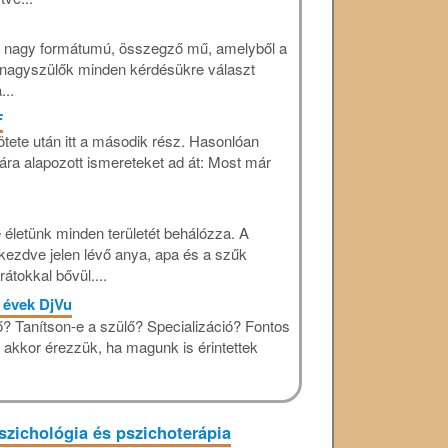
n nagy formátumú, összegző mű, amelyből a
 nagyszülők minden kérdésükre választ
..
F
ötete után itt a második rész. Hasonlóan
ára alapozott ismereteket ad át: Most már
életünk minden területét behálózza. A
ezdve jelen lévő anya, apa és a szűk
átokkal bővül....
 évek DjVu
ő? Tanítson-e a szülő? Specializáció? Fontos
akkor érezzük, ha magunk is érintettek
szichológia és pszichoterápia