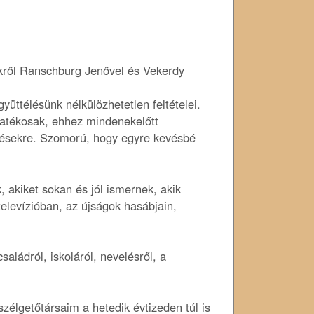
ttélésünk nélkülözhetetlen feltételei.
atékosak, ehhez mindenekelőtt
ésekre. Szomorú, hogy egyre kevésbé
 akiket sokan és jól ismernek, akik
elevízióban, az újságok hasábjain,
aládról, iskoláról, nevelésről, a
zélgetőtársaim a hetedik évtizeden túl is