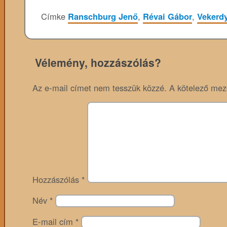
Címke
Ranschburg Jenő
,
Révai Gábor
,
Vekerd
Vélemény, hozzászólás?
Az e-mail címet nem tesszük közzé.
A kötelező me
Hozzászólás
*
Név
*
E-mail cím
*