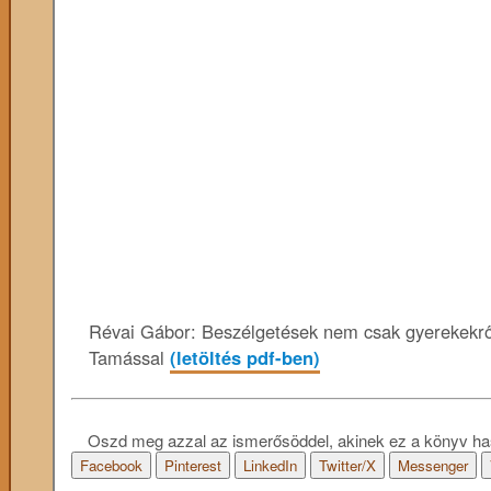
Révai Gábor: Beszélgetések nem csak gyerekekrő
Tamással
(letöltés pdf-ben)
Oszd meg azzal az ismerősöddel, akinek ez a könyv ha
Facebook
Pinterest
LinkedIn
Twitter/X
Messenger