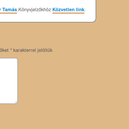
y Tamás
.
Könyvjelzőkhöz
Közvetlen link
.
zőket
*
karakterrel jelöltük