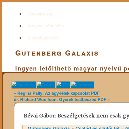
Könyvkereső
Könyvek témakörei
Kiemelt szerzők
Gutenberg Galaxis
Ingyen letölthető magyar nyelvű 
«
Regina Pally: Az agy-lélek kapcsolat PDF
dr. Richard Woolfson: Gyerek testbeszéd PDF
»
Révai Gábor: Beszélgetések nem csak g
Gutenberg Galaxis
»
Család és szülői lét
»
G