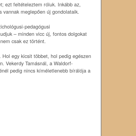
; ezt feltételeztem róluk. Inkább az,
 is vannak meglepően új gondolataik.
zichológusi-pedagógusi
tudjuk – minden vicc új, fontos dolgokat
 nem csak ez történt.
Hol egy kicsit többet, hol pedig egészen
an. Vekerdy Tamásnál, a Waldorf-
nél pedig nincs kíméletlenebb bírálója a