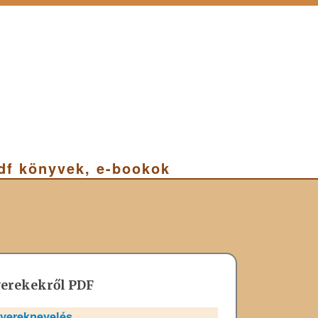
pdf könyvek, e-bookok
yerekekről PDF
yereknevelés