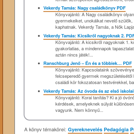
Vekerdy Tamás: Nagy családkönyv PDF
Könyvajánló: A Nagy családkönyv olya
gyermekeiket, unokáikat nevelő szülők,
kaphatnak. Vekerdy Tamás, a Nők Lapja.
Vekerdy Tamás: Kicsikről nagyoknak 2. PD
Könyvajánló: A kicsikről nagyoknak 1. k
gyakorlatias, a mindennapok tapasztalat
aztán nincs játék!...
Ranschburg Jenő – Én és a többiek… PDF
Könyvajánló: Kapcsolataink szövevénye 
felcseperedő gyermek megszületésétől k
családi kör fokozatosan testvérekkel, bar
Vekerdy Tamás: Az óvoda és az első iskolai
Könyvajánló: Korai tanítás? Ki a jó óvón
kérdések, amelyeknek súlyát különösen 
vagyunk. Nem könnyű...
A könyv témakörei:
Gyereknevelés
Pedagógia
P