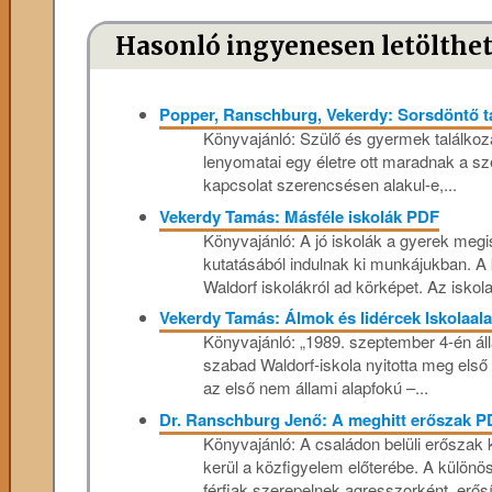
Hasonló ingyenesen letölthe
Popper, Ranschburg, Vekerdy: Sorsdöntő t
Könyvajánló: Szülő és gyermek találkoz
lenyomatai egy életre ott maradnak a s
kapcsolat szerencsésen alakul-e,...
Vekerdy Tamás: Másféle iskolák PDF
Könyvajánló: A jó iskolák a gyerek megi
kutatásából indulnak ki munkájukban. 
Waldorf iskolákról ad körképet. Az iskol
Vekerdy Tamás: Álmok és lidércek Iskolaal
Könyvajánló: „1989. szeptember 4-én ál
szabad Waldorf-iskola nyitotta meg első
az első nem állami alapfokú –...
Dr. Ranschburg Jenő: A meghitt erőszak P
Könyvajánló: A családon belüli erőszak
kerül a közfigyelem előterébe. A különö
férfiak szerepelnek agresszorként, erősí