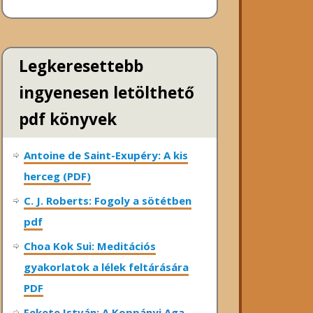
Legkeresettebb
ingyenesen letölthető
pdf könyvek
Antoine de Saint-Exupéry: A kis
herceg (PDF)
C. J. Roberts: Fogoly a sötétben
pdf
Choa Kok Sui: Meditációs
gyakorlatok a lélek feltárására
PDF
Fekete István: A Koppányi Aga