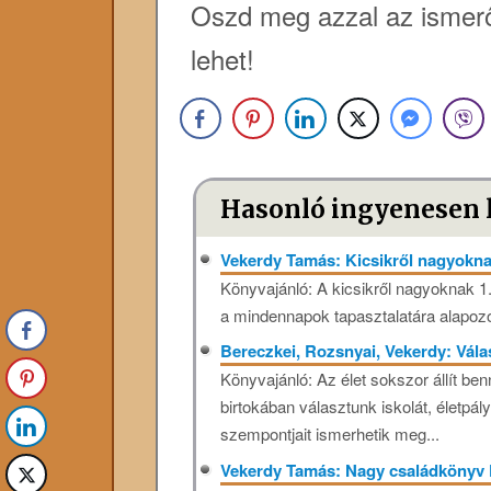
Oszd meg azzal az ismerő
lehet!
Hasonló ingyenesen 
Vekerdy Tamás: Kicsikről nagyokna
Könyvajánló: A kicsikről nagyoknak 1.
a mindennapok tapasztalatára alapozot
Bereczkei, Rozsnyai, Vekerdy: Vál
Könyvajánló: Az élet sokszor állít be
birtokában választunk iskolát, életpál
szempontjait ismerhetik meg...
Vekerdy Tamás: Nagy családkönyv