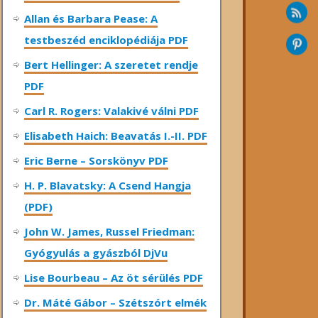
Allan és Barbara Pease: A
testbeszéd enciklopédiája PDF
Bert Hellinger: A ​szeretet rendje
PDF
Carl R. Rogers: Valakivé válni PDF
Elisabeth Haich: Beavatás I.-II. PDF
Eric Berne – Sorskönyv PDF
H. P. Blavatsky: A Csend Hangja
(PDF)
John W. James, Russel Friedman:
Gyógyulás a gyászból DjVu
Lise Bourbeau – Az öt sérülés PDF
Dr. Máté Gábor – Szétszórt elmék