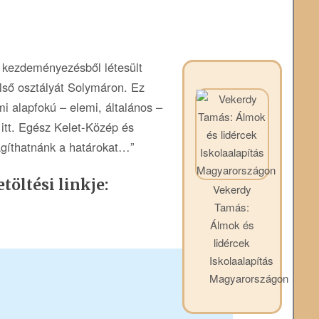
 kezdeményezésből létesült
lső osztályát Solymáron. Ez
i alapfokú – elemi, általános –
itt. Egész Kelet-Közép és
ágíthatnánk a határokat…”
töltési linkje:
Vekerdy
Tamás:
Álmok és
lidércek
Iskolaalapítás
Magyarországon