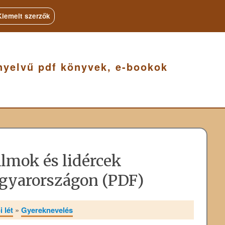
Kiemelt szerzők
nyelvű pdf könyvek, e-bookok
lmok és lidércek
agyarországon (PDF)
 lét
»
Gyereknevelés