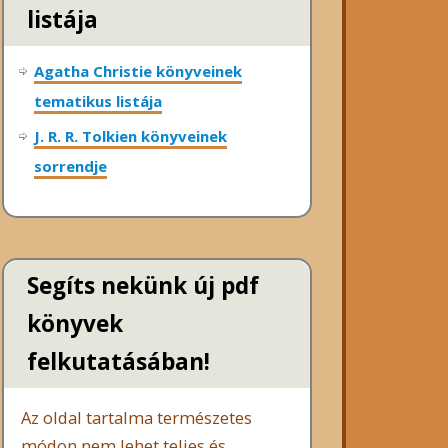
listája
Agatha Christie könyveinek
tematikus listája
J. R. R. Tolkien könyveinek
sorrendje
Segíts nekünk új pdf
könyvek
felkutatásában!
Az oldal tartalma természetes
módon nem lehet teljes és