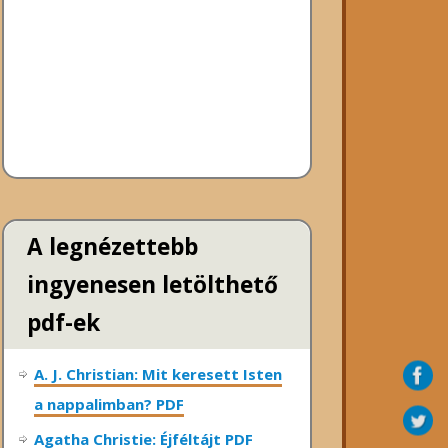
A legnézettebb
ingyenesen letölthető
pdf-ek
A. J. Christian: Mit keresett Isten
a nappalimban? PDF
Agatha Christie: Éjféltájt PDF