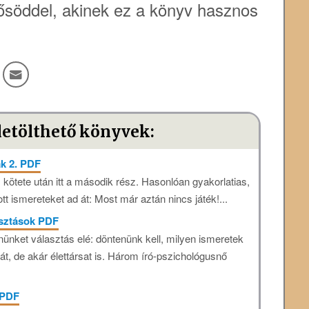
söddel, akinek ez a könyv hasznos
letölthető könyvek:
k 2. PDF
 kötete után itt a második rész. Hasonlóan gyakorlatias,
t ismereteket ad át: Most már aztán nincs játék!...
asztások PDF
nnünket választás elé: döntenünk kell, milyen ismeretek
yát, de akár élettársat is. Három író-pszichológusnő
 PDF