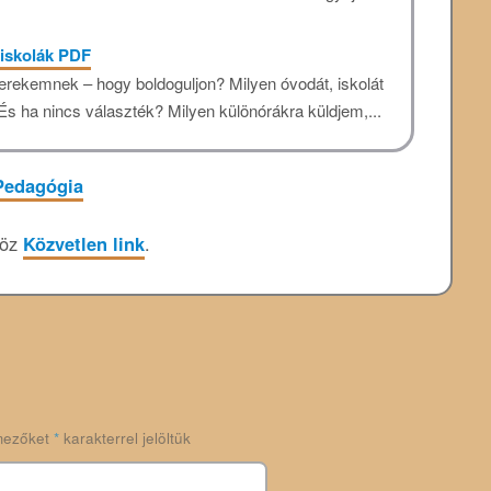
 iskolák PDF
erekemnek – hogy boldoguljon? Milyen óvodát, iskolát
És ha nincs választék? Milyen különórákra küldjem,...
Pedagógia
höz
Közvetlen link
.
mezőket
*
karakterrel jelöltük