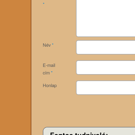
*
Név
*
E-mail
cím
*
Honlap