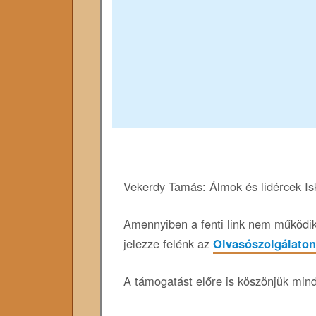
Vekerdy Tamás: Álmok és lidércek I
Amennyiben a fenti link nem működik,
jelezze felénk az
Olvasószolgálaton
A támogatást előre is köszönjük min