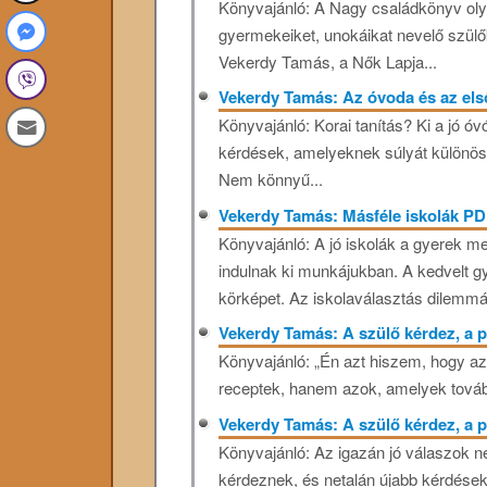
Könyvajánló: A Nagy családkönyv ol
gyermekeiket, unokáikat nevelő szül
Vekerdy Tamás, a Nők Lapja...
Vekerdy Tamás: Az óvoda és az első
Könyvajánló: Korai tanítás? Ki a jó ó
kérdések, amelyeknek súlyát különös
Nem könnyű...
Vekerdy Tamás: Másféle iskolák P
Könyvajánló: A jó iskolák a gyerek m
indulnak ki munkájukban. A kedvelt g
körképet. Az iskolaválasztás dilemmái
Vekerdy Tamás: A szülő kérdez, a 
Könyvajánló: „Én azt hiszem, hogy az
receptek, hanem azok, amelyek továb
Vekerdy Tamás: A szülő kérdez, a 
Könyvajánló: Az igazán jó válaszok 
kérdeznek, és netalán újabb kérdések