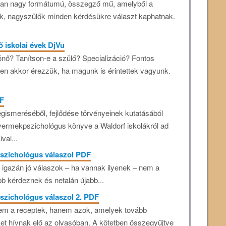
yan nagy formátumú, összegző mű, amelyből a
ők, nagyszülők minden kérdésükre választ kaphatnak.
 iskolai évek DjVu
vónő? Tanítson-e a szülő? Specializáció? Fontos
en akkor érezzük, ha magunk is érintettek vagyunk.
DF
egismeréséből, fejlődése törvényeinek kutatásából
yermekpszichológus könyve a Waldorf iskolákról ad
val...
pszichológus válaszol PDF
 igazán jó válaszok – ha vannak ilyenek – nem a
b kérdeznek és netalán újabb...
pszichológus válaszol 2. PDF
nem a receptek, hanem azok, amelyek tovább
et hívnak elő az olvasóban. A kötetben összegyűjtve