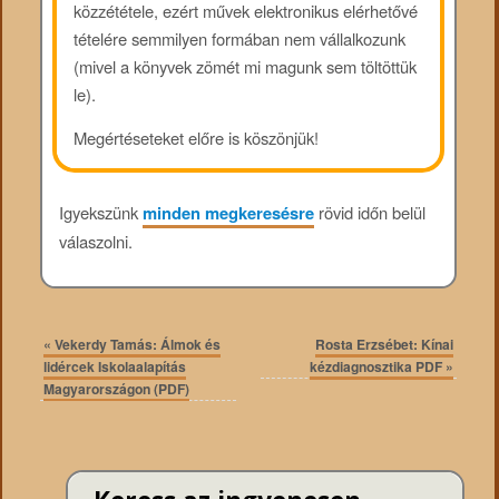
közzététele, ezért művek elektronikus elérhetővé
tételére semmilyen formában nem vállalkozunk
(mivel a könyvek zömét mi magunk sem töltöttük
le).
Megértéseteket előre is köszönjük!
Igyekszünk
minden megkeresésre
rövid időn belül
válaszolni.
«
Vekerdy Tamás: Álmok és
Rosta Erzsébet: Kínai
lidércek Iskolaalapítás
kézdiagnosztika PDF
»
Magyarországon (PDF)