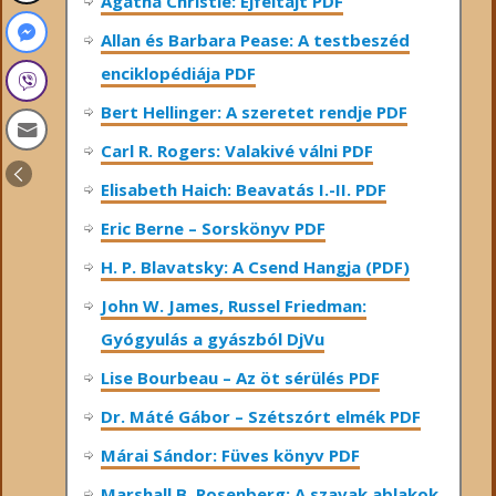
Agatha Christie: Éjféltájt PDF
Allan és Barbara Pease: A testbeszéd
enciklopédiája PDF
Bert Hellinger: A ​szeretet rendje PDF
Carl R. Rogers: Valakivé válni PDF
Elisabeth Haich: Beavatás I.-II. PDF
Eric Berne – Sorskönyv PDF
H. P. Blavatsky: A Csend Hangja (PDF)
John W. James, Russel Friedman:
Gyógyulás a gyászból DjVu
Lise Bourbeau – Az öt sérülés PDF
Dr. Máté Gábor – Szétszórt elmék PDF
Márai Sándor: Füves könyv PDF
Marshall B. Rosenberg: A szavak ablakok