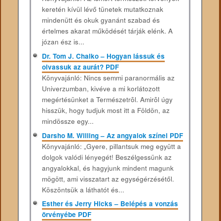
keretén kívül lévő tünetek mutatkoznak
mindenütt és okuk gyanánt szabad és
értelmes akarat működését tárják elénk. A
józan ész is...
Dr. Tom J. Chalko – Hogyan lássuk és
olvassuk az aurát? PDF
Könyvajánló: Nincs semmi paranormális az
Univerzumban, kivéve a mi korlátozott
megértésünket a Természetrõl. Amirõl úgy
hisszük, hogy tudjuk most itt a Földön, az
mindössze egy...
Darsho M. Willing – Az angyalok színei PDF
Könyvajánló: „Gyere, pillantsuk meg együtt a
dolgok valódi lényegét! Beszélgessünk az
angyalokkal, és hagyjunk mindent magunk
mögött, ami visszatart az egységérzésétől.
Köszöntsük a láthatót és...
Esther és Jerry Hicks – Belépés a vonzás
örvényébe PDF