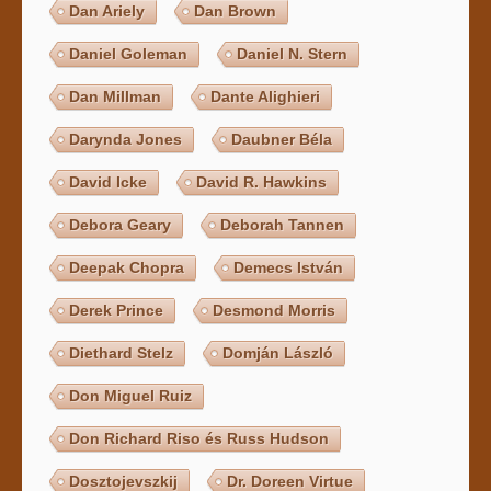
Dan Ariely
Dan Brown
Daniel Goleman
Daniel N. Stern
Dan Millman
Dante Alighieri
Darynda Jones
Daubner Béla
David Icke
David R. Hawkins
Debora Geary
Deborah Tannen
Deepak Chopra
Demecs István
Derek Prince
Desmond Morris
Diethard Stelz
Domján László
Don Miguel Ruiz
Don Richard Riso és Russ Hudson
Dosztojevszkij
Dr. Doreen Virtue