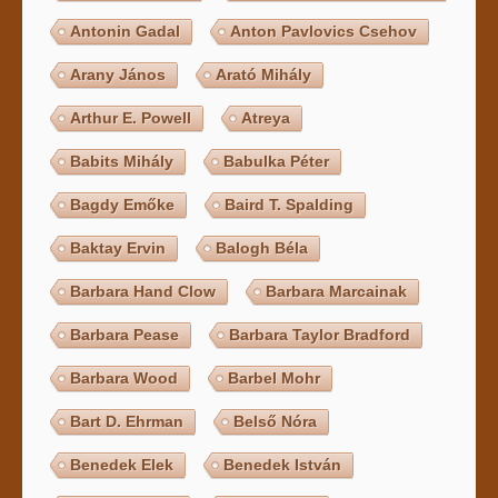
Antonin Gadal
Anton Pavlovics Csehov
Arany János
Arató Mihály
Arthur E. Powell
Atreya
Babits Mihály
Babulka Péter
Bagdy Emőke
Baird T. Spalding
Baktay Ervin
Balogh Béla
Barbara Hand Clow
Barbara Marcainak
Barbara Pease
Barbara Taylor Bradford
Barbara Wood
Barbel Mohr
Bart D. Ehrman
Belső Nóra
Benedek Elek
Benedek István