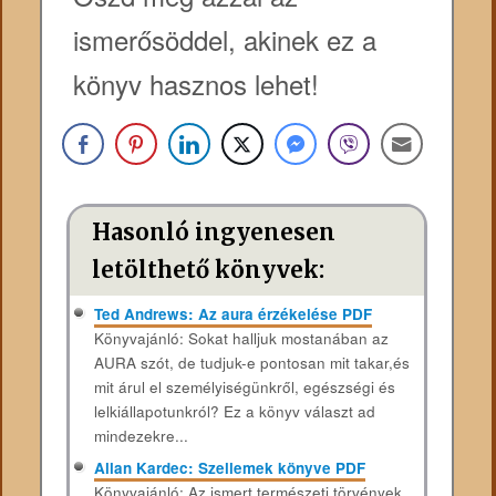
ismerősöddel, akinek ez a
könyv hasznos lehet!
Hasonló ingyenesen
letölthető könyvek:
Ted Andrews: Az aura érzékelése PDF
Könyvajánló: Sokat halljuk mostanában az
AURA szót, de tudjuk-e pontosan mit takar,és
mit árul el személyiségünkről, egészségi és
lelkiállapotunkról? Ez a könyv választ ad
mindezekre...
Allan Kardec: Szellemek könyve PDF
Könyvajánló: Az ​ismert természeti törvények