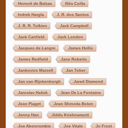
Honoré de Balzac
Illés Csilla
Indrek Hargla
J. R. dos Santos
J. R. R. Tolkien
Jack Campbell
Jack Canfield
Jack London
Jacques de Langre
James Hollis
James Redfield
Jane Roberts
Jankovics Marcell
Jan Tober
Jan van Rijckenborgh
Jared Diamond
Jaroslav Hašek
Jean De La Fontaine
Jean Piaget
Jean Shinoda Bolen
Jenny Han
Jiddu Krishnamurti
Joe Abercrombie
Joe Vitale
Jo Frost