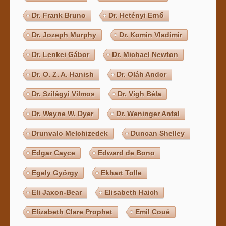
Dr. Frank Bruno
Dr. Hetényi Ernő
Dr. Jozeph Murphy
Dr. Komin Vladimir
Dr. Lenkei Gábor
Dr. Michael Newton
Dr. O. Z. A. Hanish
Dr. Oláh Andor
Dr. Szilágyi Vilmos
Dr. Vígh Béla
Dr. Wayne W. Dyer
Dr. Weninger Antal
Drunvalo Melchizedek
Duncan Shelley
Edgar Cayce
Edward de Bono
Egely György
Ekhart Tolle
Eli Jaxon-Bear
Elisabeth Haich
Elizabeth Clare Prophet
Emil Coué