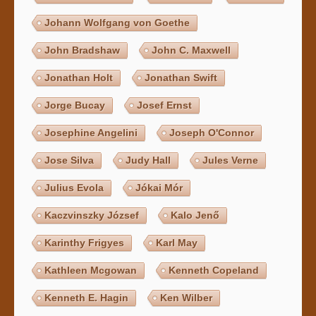
Johann Wolfgang von Goethe
John Bradshaw
John C. Maxwell
Jonathan Holt
Jonathan Swift
Jorge Bucay
Josef Ernst
Josephine Angelini
Joseph O'Connor
Jose Silva
Judy Hall
Jules Verne
Julius Evola
Jókai Mór
Kaczvinszky József
Kalo Jenő
Karinthy Frigyes
Karl May
Kathleen Mcgowan
Kenneth Copeland
Kenneth E. Hagin
Ken Wilber