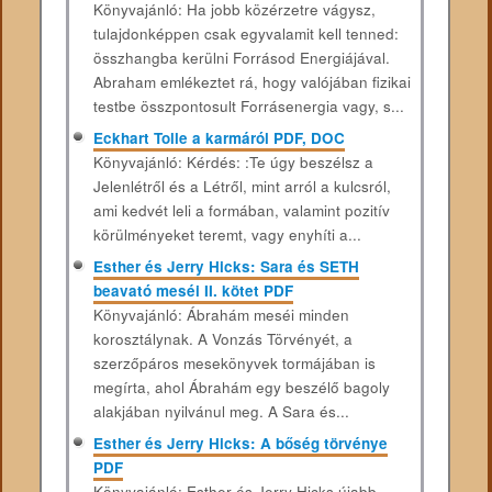
Könyvajánló: Ha jobb közérzetre vágysz,
tulajdonképpen csak egyvalamit kell tenned:
összhangba kerülni Forrásod Energiájával.
Abraham emlékeztet rá, hogy valójában fizikai
testbe összpontosult Forrásenergia vagy, s...
Eckhart Tolle a karmáról PDF, DOC
Könyvajánló: Kérdés: :Te úgy beszélsz a
Jelenlétről és a Létről, mint arról a kulcsról,
ami kedvét leli a formában, valamint pozitív
körülményeket teremt, vagy enyhíti a...
Esther és Jerry Hicks: Sara és SETH
beavató meséi II. kötet PDF
Könyvajánló: Ábrahám meséi minden
korosztálynak. A Vonzás Törvényét, a
szerzőpáros mesekönyvek tormájában is
megírta, ahol Ábrahám egy beszélő bagoly
alakjában nyilvánul meg. A Sara és...
Esther és Jerry Hicks: A bőség törvénye
PDF
Könyvajánló: Esther és Jerry Hicks újabb