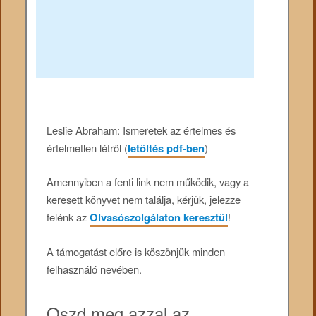
Leslie Abraham: Ismeretek az értelmes és
értelmetlen létről (
letöltés pdf-ben
)
Amennyiben a fenti link nem működik, vagy a
keresett könyvet nem találja, kérjük, jelezze
felénk az
Olvasószolgálaton keresztül
!
A támogatást előre is köszönjük minden
felhasználó nevében.
Oszd meg azzal az