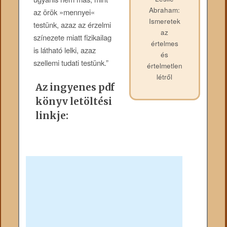
Abraham:
az örök »mennyei«
Ismeretek
testünk, azaz az érzelmi
az
színezete miatt fizikailag
értelmes
is látható lelki, azaz
és
szellemi tudati testünk.”
értelmetlen
létről
Az ingyenes pdf
könyv letöltési
linkje: