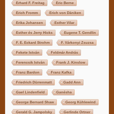
Erhard F. Freitag
Eric Berne
Erich Fromm
Erich von Däniken
Erika Johansen
Esther Vilar
Esther és Jerry Hicks
Eugene T. Gendlin
F. E. Eckard Strohm
F. Várkonyi Zsuzsa
Fekete István
Feldmár András
Ferencsik István
Frank J. Kinslow
Franz Bardon
Franz Kafka
Friedrich Dürrenmatt
Gadd Ann
Gael Lindenfield
Ganésha
George Bernard Shaw
Georg Kühlewind
Gerald G. Jampolsky
Gerlinde Ortner