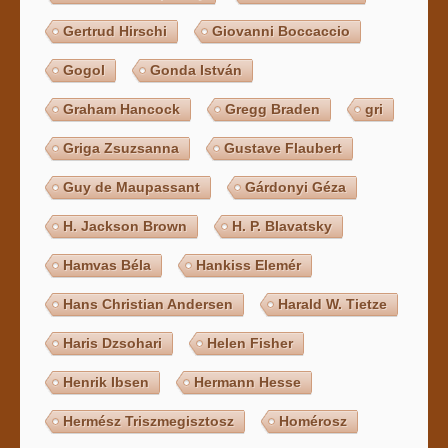
Gertrud Hirschi
Giovanni Boccaccio
Gogol
Gonda István
Graham Hancock
Gregg Braden
gri
Griga Zsuzsanna
Gustave Flaubert
Guy de Maupassant
Gárdonyi Géza
H. Jackson Brown
H. P. Blavatsky
Hamvas Béla
Hankiss Elemér
Hans Christian Andersen
Harald W. Tietze
Haris Dzsohari
Helen Fisher
Henrik Ibsen
Hermann Hesse
Hermész Triszmegisztosz
Homérosz