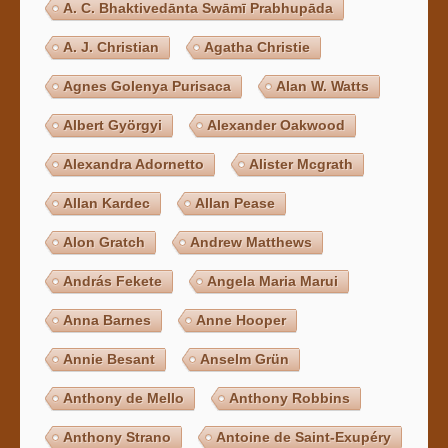
A. C. Bhaktivedānta Swāmī Prabhupāda
A. J. Christian
Agatha Christie
Agnes Golenya Purisaca
Alan W. Watts
Albert Györgyi
Alexander Oakwood
Alexandra Adornetto
Alister Mcgrath
Allan Kardec
Allan Pease
Alon Gratch
Andrew Matthews
András Fekete
Angela Maria Marui
Anna Barnes
Anne Hooper
Annie Besant
Anselm Grün
Anthony de Mello
Anthony Robbins
Anthony Strano
Antoine de Saint-Exupéry