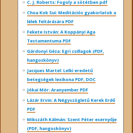
C. J. Roberts: Fogoly a sötétben pdf
Choa Kok Sui: Meditációs gyakorlatok a
lélek feltárására PDF
Fekete István: A Koppányi Aga
Testamentuma PDF
Gárdonyi Géza: Egri csillagok (PDF,
hangoskönyv)
Jacques Martel: Lelki eredetű
betegségek lexikona PDF, DOC
Jókai Mór: Aranyember PDF
Lázár Ervin: A Négyszögletű Kerek Erdő
PDF
Mikszáth Kálmán: Szent Péter esernyője
(PDF, hangoskönyv)