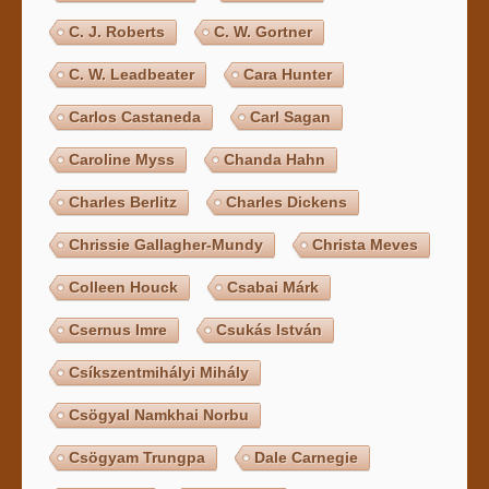
C. J. Roberts
C. W. Gortner
C. W. Leadbeater
Cara Hunter
Carlos Castaneda
Carl Sagan
Caroline Myss
Chanda Hahn
Charles Berlitz
Charles Dickens
Chrissie Gallagher-Mundy
Christa Meves
Colleen Houck
Csabai Márk
Csernus Imre
Csukás István
Csíkszentmihályi Mihály
Csögyal Namkhai Norbu
Csögyam Trungpa
Dale Carnegie