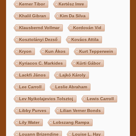
Kerner Tibor
Kertész Imre
Khalil Gibran
Kim Da Silva
Klausbernd Vollmar
Kordován Vid
Kosztolányi Dezső
Kovács Attila
Kryon
Kun Ákos
Kurt Tepperwein
Kyriacos C. Markides
Kürti Gábor
Lackfi János
Lajkó Károly
Lee Carroll
Leslie Abraham
Lev Nyikolajevics Tolsztoj
Lewis Carroll
Libby Purves
Lilian Verner Bonds
Lily Water
Lobszang Rampa
Louann Brizendine
Louise L. Hay