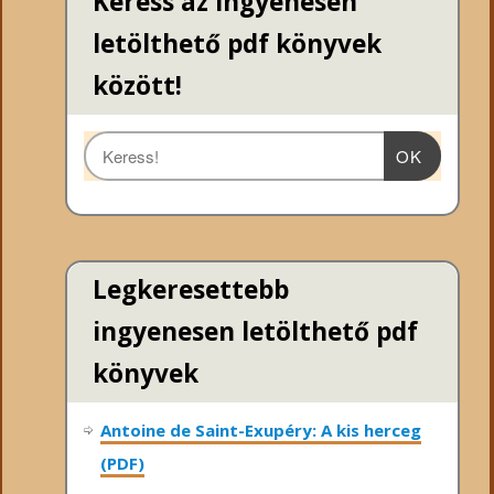
Keress az ingyenesen
letölthető pdf könyvek
között!
OK
Legkeresettebb
ingyenesen letölthető pdf
könyvek
Antoine de Saint-Exupéry: A kis herceg
(PDF)