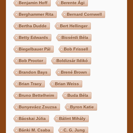
Benjamin Hoff
Berente Ági
Berghammer Rita
Bernard Cornwell
Bertha Dudde
Bert Hellinger
Betty Edwards
Bicsérdi Béla
Biegelbauer Pál
Bob Frissell
Bob Proctor
Boldizsár Ildikó
Brandon Bays
Brené Brown
Brian Tracy
Brian Weiss
Bruno Bettelheim
Buda Béla
Bunyevácz Zsuzsa
Byron Katie
Bácskai Júlia
Bálint Mihály
Bánki M. Csaba
C. G. Jung