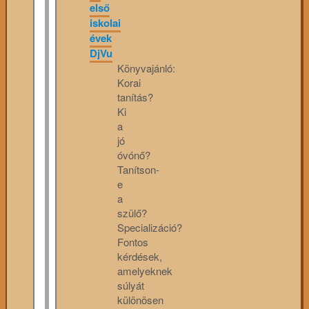
első
iskolai
évek
DjVu
Könyvajánló:
Korai
tanítás?
Ki
a
jó
óvónő?
Tanítson-
e
a
szülő?
Specializáció?
Fontos
kérdések,
amelyeknek
súlyát
különösen