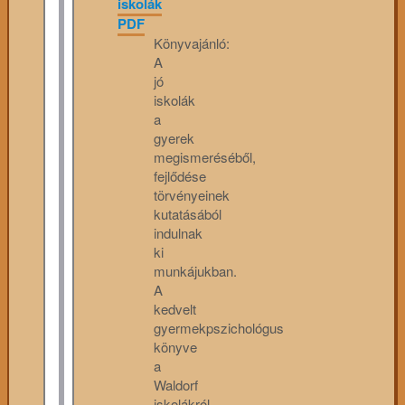
iskolák
PDF
Könyvajánló:
A
jó
iskolák
a
gyerek
megismeréséből,
fejlődése
törvényeinek
kutatásából
indulnak
ki
munkájukban.
A
kedvelt
gyermekpszichológus
könyve
a
Waldorf
iskolákról