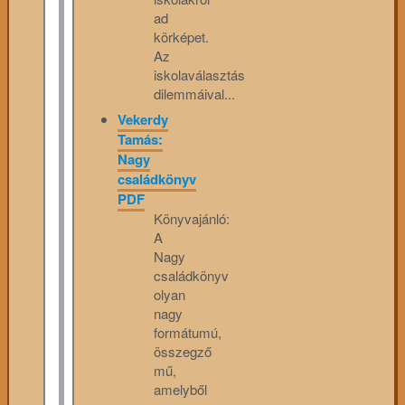
ad
körképet.
Az
iskolaválasztás
dilemmáival...
Vekerdy
Tamás:
Nagy
családkönyv
PDF
Könyvajánló:
A
Nagy
családkönyv
olyan
nagy
formátumú,
összegző
mű,
amelyből