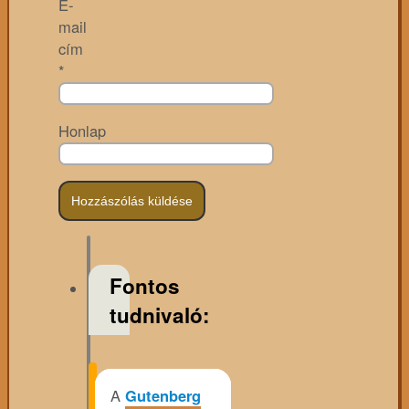
E-
mail
cím
*
Honlap
Fontos
tudnivaló:
A
Gutenberg