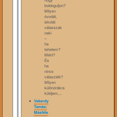
boldoguljon?
Milyen
óvodát,
iskolát
válasszak
neki
–
ha
tehetem?
Miért?
És
ha
nincs
választék?
Milyen
különórákra
küldjem,...
Vekerdy
Tamás:
Másféle