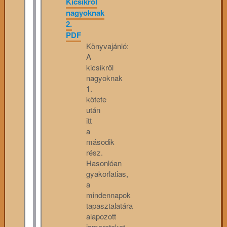
Kicsikről
nagyoknak
2.
PDF
Könyvajánló:
A
kicsikről
nagyoknak
1.
kötete
után
itt
a
második
rész.
Hasonlóan
gyakorlatias,
a
mindennapok
tapasztalatára
alapozott
ismereteket