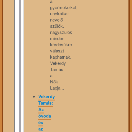
a
gyermekeiket,
unokáikat
nevelő
szülők,
nagyszülők
minden
kérdésükre
választ
kaphatnak.
Vekerdy
Tamás,
a
Nők
Lapja...
Vekerdy
Tamás:
Az
óvoda
és
az