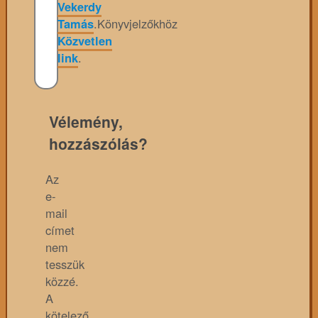
Vekerdy
Tamás
.
Könyvjelzőkhöz
Közvetlen
link
.
Vélemény,
hozzászólás?
Az
e-
mail
címet
nem
tesszük
közzé.
A
kötelező