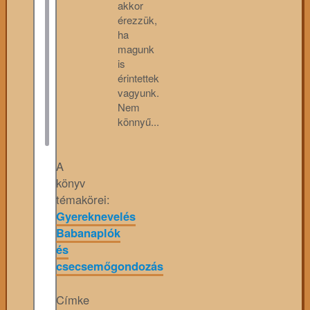
akkor
érezzük,
ha
magunk
is
érintettek
vagyunk.
Nem
könnyű...
A
könyv
témakörei:
Gyereknevelés
Babanaplók
és
csecsemőgondozás
Címke