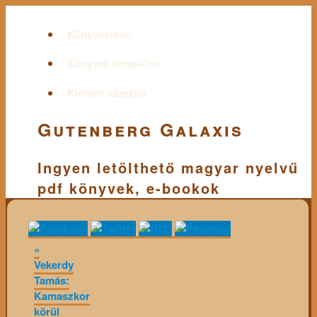
Könyvkereső
Könyvek témakörei
Kiemelt szerzők
Gutenberg Galaxis
Ingyen letölthető magyar nyelvű
pdf könyvek, e-bookok
«
Vekerdy
Tamás:
Kamaszkor
körül