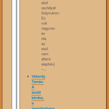
első
osztályát
Solymáron.
Ez
volt
negyven
év
óta
az
első
nem
állami
alapfokú
–...
Vekerdy
Tamás:
A
szülő
kérdez,
a
pszichológus