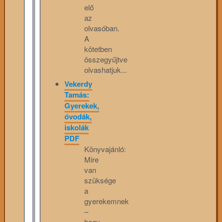
elő
az
olvasóban.
A
kötetben
összegyűjtve
olvashatjuk...
Vekerdy
Tamás:
Gyerekek,
óvodák,
iskolák
PDF
Könyvajánló:
Mire
van
szüksége
a
gyerekemnek
–
hogy