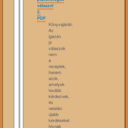
válaszol
2.
PDF
Könyvajánló:
Az
igazán
jó
válaszok
nem
a
receptek,
hanem
azok,
amelyek
tovább
kérdeznek,
és
netalán
újabb
kérdéseket
hívnak