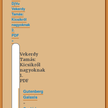
DjVu
Vekerdy
Tamás:
Kicsikről
nagyoknak
2.
PDF
»
Vekerdy
Tamás:
Kicsikről
nagyoknak
1.
PDF
Gutenberg
Galaxis
»