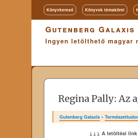
Könyvkereső
Könyvek témakörei
Gutenberg Galaxis
Ingyen letölthető magyar 
Regina Pally: Az 
Gutenberg Galaxis
»
Természettud
↓↓↓ A letöltési lin