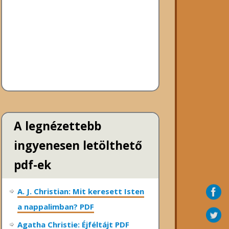
A legnézettebb
ingyenesen letölthető
pdf-ek
A. J. Christian: Mit keresett Isten
a nappalimban? PDF
Agatha Christie: Éjféltájt PDF