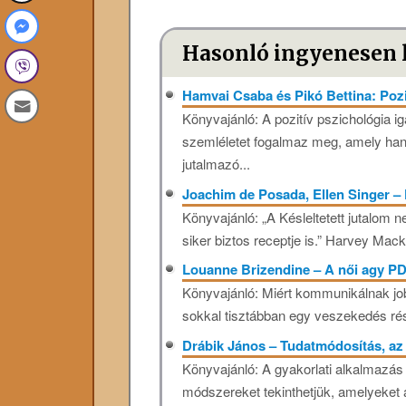
Hasonló ingyenesen 
Hamvai Csaba és Pikó Bettina: Pozi
Könyvajánló: A pozitív pszichológia i
szemléletet fogalmaz meg, amely hang
jutalmazó...
Joachim de Posada, Ellen Singer – 
Könyvajánló: „A Késleltetett jutalom
siker biztos receptje is.” Harvey Mac
Louanne Brizendine – A női agy P
Könyvajánló: Miért kommunikálnak job
sokkal tisztábban egy veszekedés rés
Drábik János – Tudatmódosítás, a
Könyvajánló: A gyakorlati alkalmazás
módszereket tekinthetjük, amelyeket 