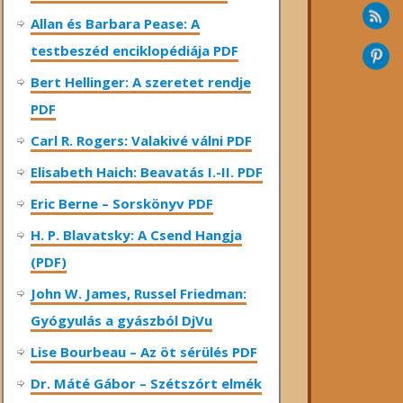
Allan és Barbara Pease: A
testbeszéd enciklopédiája PDF
Bert Hellinger: A ​szeretet rendje
PDF
Carl R. Rogers: Valakivé válni PDF
Elisabeth Haich: Beavatás I.-II. PDF
Eric Berne – Sorskönyv PDF
H. P. Blavatsky: A Csend Hangja
(PDF)
John W. James, Russel Friedman:
Gyógyulás a gyászból DjVu
Lise Bourbeau – Az öt sérülés PDF
Dr. Máté Gábor – Szétszórt elmék