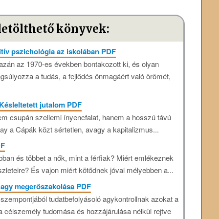
letölthető könyvek:
tív pszichológia az iskolában PDF
gazán az 1970-es években bontakozott ki, és olyan
súlyozza a tudás, a fejlődés önmagáért való örömét,
Késleltetett jutalom PDF
 nem csupán szellemi ínyencfalat, hanem a hosszú távú
kay a Cápák közt sértetlen, avagy a kapitalizmus...
DF
ban és többet a nők, mint a férfiak? Miért emlékeznek
zleteire? És vajon miért kötődnek jóval mélyebben a...
z agy megerőszakolása PDF
 szempontjából tudatbefolyásoló agykontrollnak azokat a
a célszemély tudomása és hozzájárulása nélkül rejtve