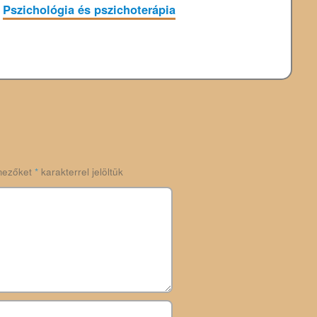
Pszichológia és pszichoterápia
mezőket
*
karakterrel jelöltük