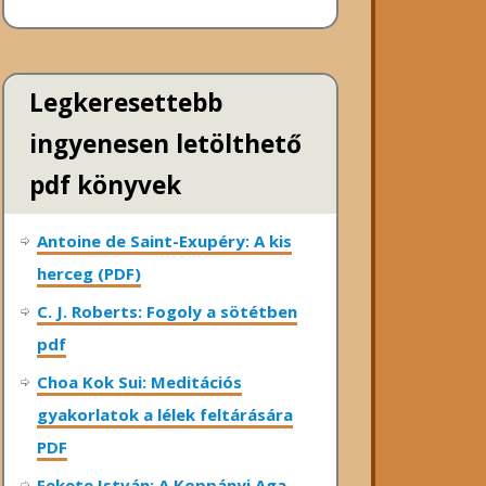
Legkeresettebb
ingyenesen letölthető
pdf könyvek
Antoine de Saint-Exupéry: A kis
herceg (PDF)
C. J. Roberts: Fogoly a sötétben
pdf
Choa Kok Sui: Meditációs
gyakorlatok a lélek feltárására
PDF
Fekete István: A Koppányi Aga