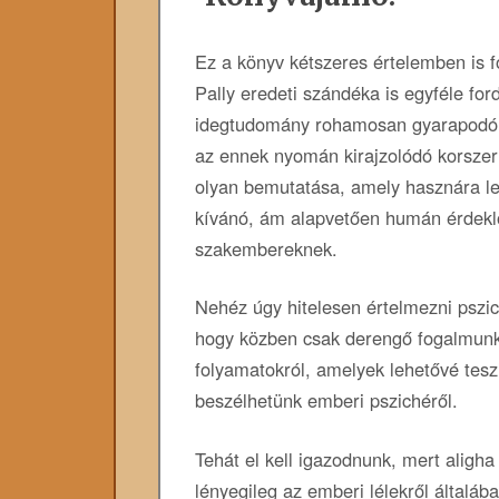
Ez a könyv kétszeres értelemben is f
Pally eredeti szándéka is egyféle ford
idegtudomány rohamosan gyarapodó
az ennek nyomán kirajzolódó korszer
olyan bemutatása, amely hasznára le
kívánó, ám alapvetően humán érdek
szakembereknek.
Nehéz úgy hitelesen értelmezni pszi
hogy közben csak derengő fogalmunk
folyamatokról, amelyek lehetővé tesz
beszélhetünk emberi pszichéről.
Tehát el kell igazodnunk, mert aligha
lényegileg az emberi lélekről általáb