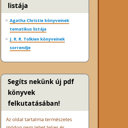
listája
Agatha Christie könyveinek
tematikus listája
J. R. R. Tolkien könyveinek
sorrendje
Segíts nekünk új pdf
könyvek
felkutatásában!
Az oldal tartalma természetes
módon nem lehet teljes és