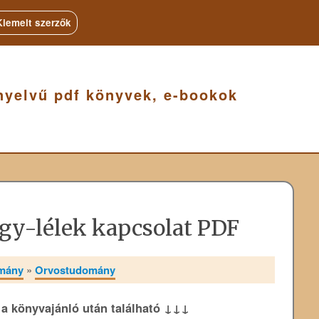
Kiemelt szerzők
nyelvű pdf könyvek, e-bookok
agy-lélek kapcsolat PDF
omány
»
Orvostudomány
k a könyvajánló után található ↓↓↓