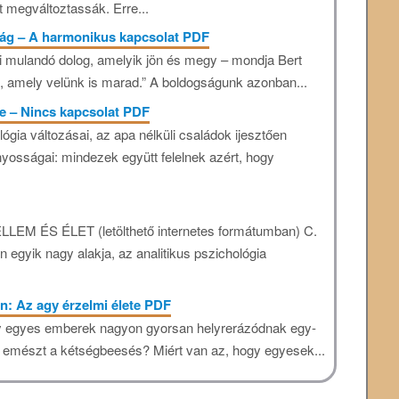
 megváltoztassák. Erre...
ság – A harmonikus kapcsolat PDF
 mulandó dolog, amelyik jön és megy – mondja Bert
n, amely velünk is marad.” A boldogságunk azonban...
be – Nincs kapcsolat PDF
ógia változásai, az apa nélküli családok ijesztően
osságai: mindezek együtt felelnek azért, hogy
LLEM ÉS ÉLET (letölthető internetes formátumban) C.
 egyik nagy alakja, az analitikus pszichológia
n: Az agy érzelmi élete PDF
gy egyes emberek nagyon gyorsan helyrerázódnak egy-
 emészt a kétségbeesés? Miért van az, hogy egyesek...