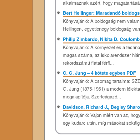
alkalmaznak azért, hogy magatartását
Bert Hellinger: Maradandó boldog
Könyvajánló: A boldogság nem valami
Hellinger-, egyetlenegy boldogság va
Philip Zimbardo, Nikita D. Coulom
Könyvajánló: A környezet és a technol
magas száma, az iskolarendszer hiány
rekordszámú fiatal férfi...
C. G. Jung – 4 kötete egyben PDF
Könyvajánló: A csomag tartalma: SZE
G. Jung (1875-1961) a modern lélektan
megalapítója. Szerteágazó...
Davidson, Richard J., Begley Sharo
Könyvajánló: Vajon miért van az, ho
egy kudarc után, míg másokat sokáig