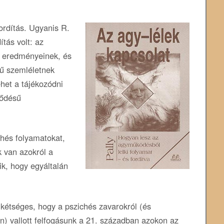
ordítás. Ugyanis R.
ítás volt: az
 eredményeinek, és
ű szemléletnek
het a tájékozódni
lődésű
chés folyamatokat,
 van azokról a
ik, hogy egyáltalán
 kétséges, hogy a pszichés zavarokról (és
an) vallott felfogásunk a 21. században azokon az