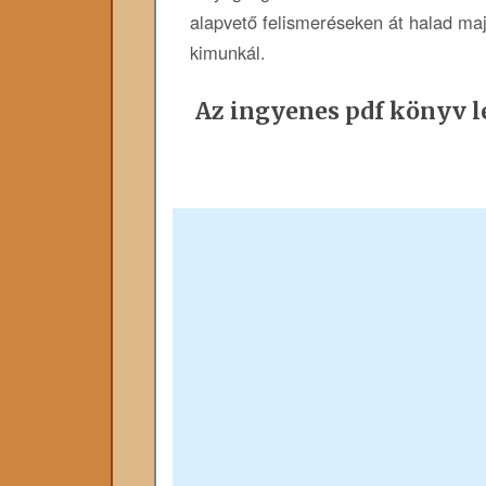
alapvető felismeréseken át halad maj
kimunkál.
Az ingyenes pdf könyv le