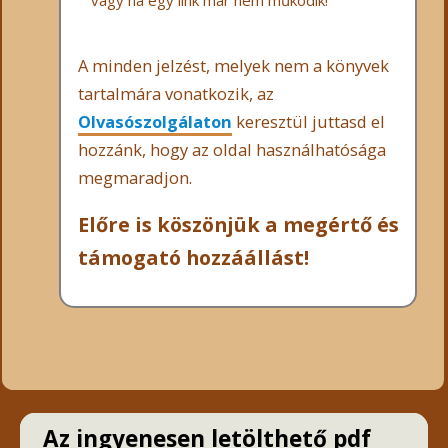
vagy ha egy link már nem működik!
A minden jelzést, melyek nem a könyvek
tartalmára vonatkozik, az
Olvasószolgálaton
keresztül juttasd el
hozzánk, hogy az oldal használhatósága
megmaradjon.
Előre is köszönjük a megértő és
támogató hozzáállást!
Az ingyenesen letölthető pdf