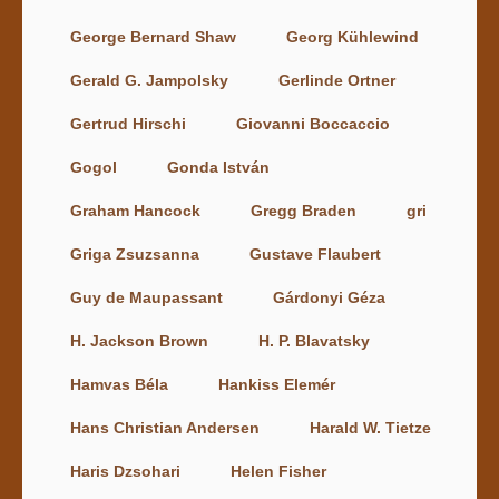
George Bernard Shaw
Georg Kühlewind
Gerald G. Jampolsky
Gerlinde Ortner
Gertrud Hirschi
Giovanni Boccaccio
Gogol
Gonda István
Graham Hancock
Gregg Braden
gri
Griga Zsuzsanna
Gustave Flaubert
Guy de Maupassant
Gárdonyi Géza
H. Jackson Brown
H. P. Blavatsky
Hamvas Béla
Hankiss Elemér
Hans Christian Andersen
Harald W. Tietze
Haris Dzsohari
Helen Fisher