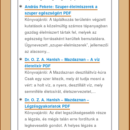
András Fekete: Szuper-élelmiszerek a
szuper egészségért PDF
Könyvajánló: A táplálkozás területén végzett
kutatások a közelmúltig számos tápanyagban
gazdag élelmiszert tártak fel, melyek az
egészség forrásaként kerültek bemutatásra.
Úgynevezett „szuper-élelmiszerek”, jellemezői
az alacsony...
Dr. O. Z. A. Hanish – Mazdaznan – A víz
életelixír PDF
Könyvajánló: A Mazdaznan desztiláltvíz-kúra
Csak egy szer létezik, mely át tudja mosni a
vért: a holt víz, a nyers, desztillált víz, mely
semmiféle életcsírát, életszervezetet,...
Dr. O. Z. A. Hanish – Mazdaznan –
Légzésgyakorlatok PDF
Könyvajánló: Az élet legszükségesebb része
a légzés, és mégis talán erre fordítunk a
legkevesebb gondot. A helyes légzés a