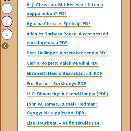
A. J. Christian: Mit keresett Isten a
nappalimban? PDF
Agatha Christie: Éjféltájt PDF
Allan és Barbara Pease: A testbeszéd
enciklopédiája PDF
Bert Hellinger: A ​szeretet rendje PDF
Carl R. Rogers: Valakivé válni PDF
Elisabeth Haich: Beavatás I.-II. PDF
Eric Berne – Sorskönyv PDF
H. P. Blavatsky: A Csend Hangja (PDF)
John W. James, Russel Friedman:
Gyógyulás a gyászból DjVu
Lise Bourbeau – Az öt sérülés PDF