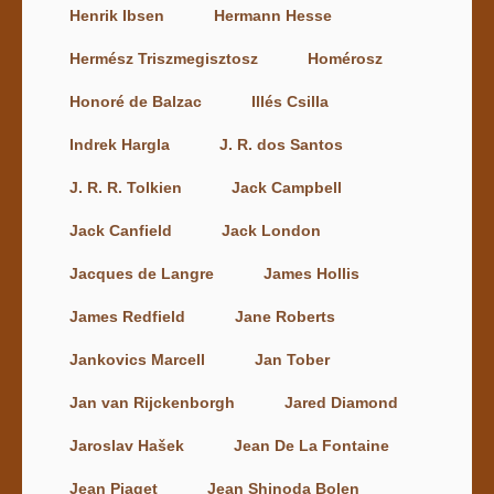
Henrik Ibsen
Hermann Hesse
Hermész Triszmegisztosz
Homérosz
Honoré de Balzac
Illés Csilla
Indrek Hargla
J. R. dos Santos
J. R. R. Tolkien
Jack Campbell
Jack Canfield
Jack London
Jacques de Langre
James Hollis
James Redfield
Jane Roberts
Jankovics Marcell
Jan Tober
Jan van Rijckenborgh
Jared Diamond
Jaroslav Hašek
Jean De La Fontaine
Jean Piaget
Jean Shinoda Bolen