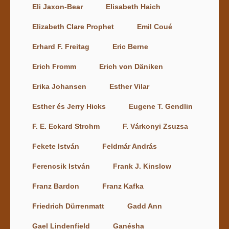
Eli Jaxon-Bear
Elisabeth Haich
Elizabeth Clare Prophet
Emil Coué
Erhard F. Freitag
Eric Berne
Erich Fromm
Erich von Däniken
Erika Johansen
Esther Vilar
Esther és Jerry Hicks
Eugene T. Gendlin
F. E. Eckard Strohm
F. Várkonyi Zsuzsa
Fekete István
Feldmár András
Ferencsik István
Frank J. Kinslow
Franz Bardon
Franz Kafka
Friedrich Dürrenmatt
Gadd Ann
Gael Lindenfield
Ganésha