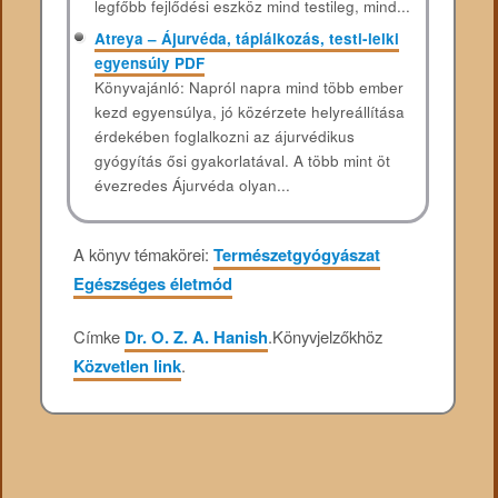
legfőbb fejlődési eszköz mind testileg, mind...
Atreya – Ájurvéda, táplálkozás, testi-lelki
egyensúly PDF
Könyvajánló: Napról napra mind több ember
kezd egyensúlya, jó közérzete helyreállítása
érdekében foglalkozni az ájurvédikus
gyógyítás ősi gyakorlatával. A több mint öt
évezredes Ájurvéda olyan...
A könyv témakörei:
Természetgyógyászat
Egészséges életmód
Címke
Dr. O. Z. A. Hanish
.
Könyvjelzőkhöz
Közvetlen link
.