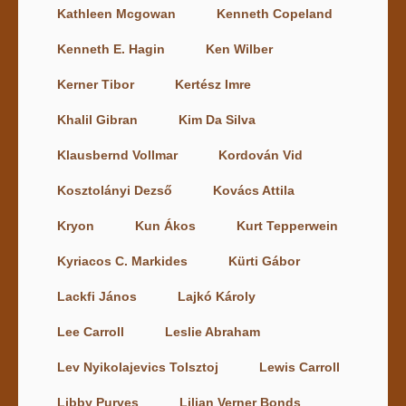
Kathleen Mcgowan
Kenneth Copeland
Kenneth E. Hagin
Ken Wilber
Kerner Tibor
Kertész Imre
Khalil Gibran
Kim Da Silva
Klausbernd Vollmar
Kordován Vid
Kosztolányi Dezső
Kovács Attila
Kryon
Kun Ákos
Kurt Tepperwein
Kyriacos C. Markides
Kürti Gábor
Lackfi János
Lajkó Károly
Lee Carroll
Leslie Abraham
Lev Nyikolajevics Tolsztoj
Lewis Carroll
Libby Purves
Lilian Verner Bonds