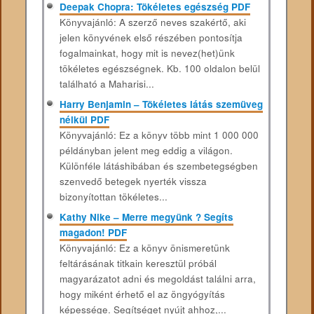
Deepak Chopra: Tökéletes egészség PDF
Könyvajánló: A szerző neves szakértő, aki
jelen könyvének első részében pontosítja
fogalmainkat, hogy mit is nevez(het)ünk
tökéletes egészségnek. Kb. 100 oldalon belül
található a Maharisi...
Harry Benjamin – Tökéletes látás szemüveg
nélkül PDF
Könyvajánló: Ez a könyv több mint 1 000 000
példányban jelent meg eddig a világon.
Különféle látáshibában és szembetegségben
szenvedő betegek nyerték vissza
bizonyítottan tökéletes...
Kathy Nike – Merre megyünk ? Segíts
magadon! PDF
Könyvajánló: Ez a könyv önismeretünk
feltárásának titkain keresztül próbál
magyarázatot adni és megoldást találni arra,
hogy miként érhető el az öngyógyítás
képessége. Segítséget nyújt ahhoz,...