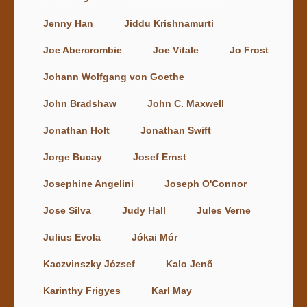
Jenny Han
Jiddu Krishnamurti
Joe Abercrombie
Joe Vitale
Jo Frost
Johann Wolfgang von Goethe
John Bradshaw
John C. Maxwell
Jonathan Holt
Jonathan Swift
Jorge Bucay
Josef Ernst
Josephine Angelini
Joseph O'Connor
Jose Silva
Judy Hall
Jules Verne
Julius Evola
Jókai Mór
Kaczvinszky József
Kalo Jenő
Karinthy Frigyes
Karl May