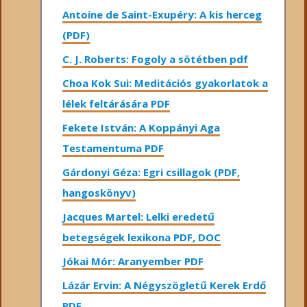
Antoine de Saint-Exupéry: A kis herceg
(PDF)
C. J. Roberts: Fogoly a sötétben pdf
Choa Kok Sui: Meditációs gyakorlatok a
lélek feltárására PDF
Fekete István: A Koppányi Aga
Testamentuma PDF
Gárdonyi Géza: Egri csillagok (PDF,
hangoskönyv)
Jacques Martel: Lelki eredetű
betegségek lexikona PDF, DOC
Jókai Mór: Aranyember PDF
Lázár Ervin: A Négyszögletű Kerek Erdő
PDF