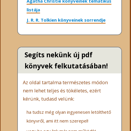
Agatha Christie könyveinek tematikus
listája
J. R. R. Tolkien könyveinek sorrendje
Segíts nekünk új pdf
könyvek felkutatásában!
Az oldal tartalma természetes módon
nem lehet teljes és tökéletes, ezért
kérünk, tudasd velünk:
ha tudsz még olyan ingyenesen letölthető
könyvről, ami itt nem szerepel!