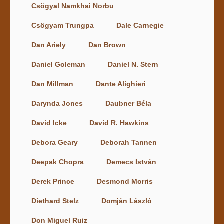
Csögyal Namkhai Norbu
Csögyam Trungpa
Dale Carnegie
Dan Ariely
Dan Brown
Daniel Goleman
Daniel N. Stern
Dan Millman
Dante Alighieri
Darynda Jones
Daubner Béla
David Icke
David R. Hawkins
Debora Geary
Deborah Tannen
Deepak Chopra
Demecs István
Derek Prince
Desmond Morris
Diethard Stelz
Domján László
Don Miguel Ruiz