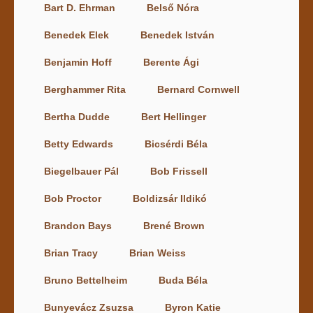
Bart D. Ehrman
Belső Nóra
Benedek Elek
Benedek István
Benjamin Hoff
Berente Ági
Berghammer Rita
Bernard Cornwell
Bertha Dudde
Bert Hellinger
Betty Edwards
Bicsérdi Béla
Biegelbauer Pál
Bob Frissell
Bob Proctor
Boldizsár Ildikó
Brandon Bays
Brené Brown
Brian Tracy
Brian Weiss
Bruno Bettelheim
Buda Béla
Bunyevácz Zsuzsa
Byron Katie