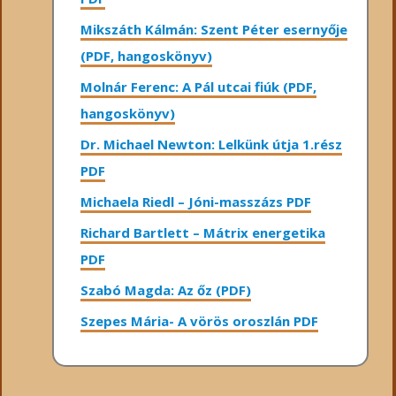
Mikszáth Kálmán: Szent Péter esernyője
(PDF, hangoskönyv)
Molnár Ferenc: A Pál utcai fiúk (PDF,
hangoskönyv)
Dr. Michael Newton: Lelkünk útja 1.rész
PDF
Michaela Riedl – Jóni-masszázs PDF
Richard Bartlett – Mátrix energetika
PDF
Szabó Magda: Az őz (PDF)
Szepes Mária- A vörös oroszlán PDF