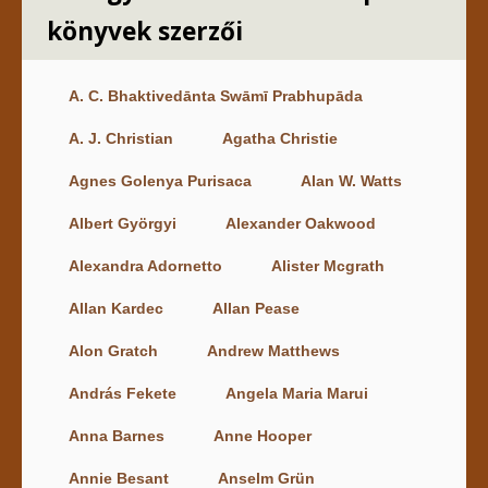
könyvek szerzői
A. C. Bhaktivedānta Swāmī Prabhupāda
A. J. Christian
Agatha Christie
Agnes Golenya Purisaca
Alan W. Watts
Albert Györgyi
Alexander Oakwood
Alexandra Adornetto
Alister Mcgrath
Allan Kardec
Allan Pease
Alon Gratch
Andrew Matthews
András Fekete
Angela Maria Marui
Anna Barnes
Anne Hooper
Annie Besant
Anselm Grün