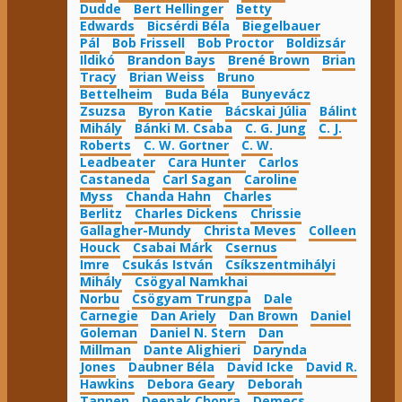
Dudde
Bert Hellinger
Betty
Edwards
Bicsérdi Béla
Biegelbauer
Pál
Bob Frissell
Bob Proctor
Boldizsár
Ildikó
Brandon Bays
Brené Brown
Brian
Tracy
Brian Weiss
Bruno
Bettelheim
Buda Béla
Bunyevácz
Zsuzsa
Byron Katie
Bácskai Júlia
Bálint
Mihály
Bánki M. Csaba
C. G. Jung
C. J.
Roberts
C. W. Gortner
C. W.
Leadbeater
Cara Hunter
Carlos
Castaneda
Carl Sagan
Caroline
Myss
Chanda Hahn
Charles
Berlitz
Charles Dickens
Chrissie
Gallagher-Mundy
Christa Meves
Colleen
Houck
Csabai Márk
Csernus
Imre
Csukás István
Csíkszentmihályi
Mihály
Csögyal Namkhai
Norbu
Csögyam Trungpa
Dale
Carnegie
Dan Ariely
Dan Brown
Daniel
Goleman
Daniel N. Stern
Dan
Millman
Dante Alighieri
Darynda
Jones
Daubner Béla
David Icke
David R.
Hawkins
Debora Geary
Deborah
Tannen
Deepak Chopra
Demecs