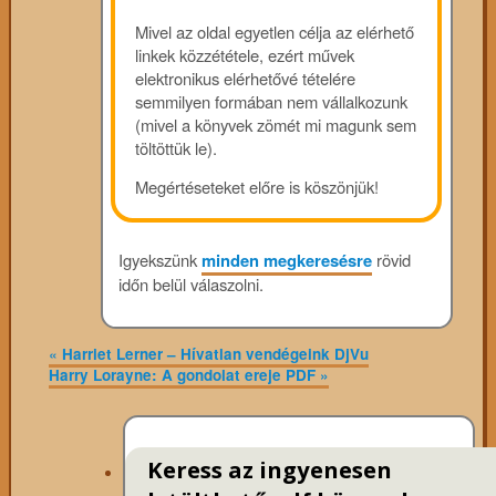
Mivel az oldal egyetlen célja az elérhető
linkek közzététele, ezért művek
elektronikus elérhetővé tételére
semmilyen formában nem vállalkozunk
(mivel a könyvek zömét mi magunk sem
töltöttük le).
Megértéseteket előre is köszönjük!
Igyekszünk
minden megkeresésre
rövid
időn belül válaszolni.
«
Harriet Lerner – Hívatlan vendégeink DjVu
Harry Lorayne: A gondolat ereje PDF
»
Keress az ingyenesen