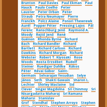
Brunton
Paul Davies
Paul Ekman
Paul
Hauck
Paulo Coelho
Peter
Lauster
Peter Orban
Peter
Straub
Petra Neumayer
Pierre
Franckh
Polcz Alaine
Ponori Thewrewk
Aurél
Popper Péter
Pressing Lajos
Pál
Ferenc
Ranschburg Jenő
Raymond A.
Moody
Rejtő Jenő
René
Guénon
Rhonda Byrne
Richard
Bach
Richard Bandler
Richard
Bartlett
Richard Carlson
Richard
Dawkins
Richard Morgan
Richard
Webster
Robert T. Kiyosaki
Rose
Woods
Rosta Erzsébet
Rudolf
Steiner
Ruediger Dahlke
Rákos
Péter
Révai Gábor
Saint-
Germain
Selvarajan Yesudian
Selye
János
Seth
Shakti Gawain
Sharon L.
Lechter
Shirley Maclaine
Sid
Clever
Singer Magdolna
Sri Chinmoy
Sri
Nisargadatta Maharaj
Srí Ramana
Maharsi
Stanislav
Grof
Stendhal
Stephen Arroyo
Stephen