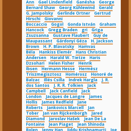
Ann
Gael Lindenfield
Ganésha
George
Bernard Shaw
Georg Kühlewind
Gerald
G. Jampolsky
Gerlinde Ortner
Gertrud
Hirschi
Giovanni
Boccaccio
Gogol
Gonda István
Graham
Hancock
Gregg Braden
gri
Griga
Zsuzsanna
Gustave Flaubert
Guy de
Maupassant
Gárdonyi Géza
H. Jackson
Brown
H. P. Blavatsky
Hamvas
Béla
Hankiss Elemér
Hans Christian
Andersen
Harald W. Tietze
Haris
Dzsohari
Helen Fisher
Henrik
Ibsen
Hermann Hesse
Hermész
Triszmegisztosz
Homérosz
Honoré de
Balzac
Illés Csilla
Indrek Hargla
J. R.
dos Santos
J. R. R. Tolkien
Jack
Campbell
Jack Canfield
Jack
London
Jacques de Langre
James
Hollis
James Redfield
Jane
Roberts
Jankovics Marcell
Jan
Tober
Jan van Rijckenborgh
Jared
Diamond
Jaroslav Hašek
Jean De La
Fontaine
Jean Piaget
Jean Shinoda
Bolen
Jenny Han
Jiddu Krishnamurti
Joe