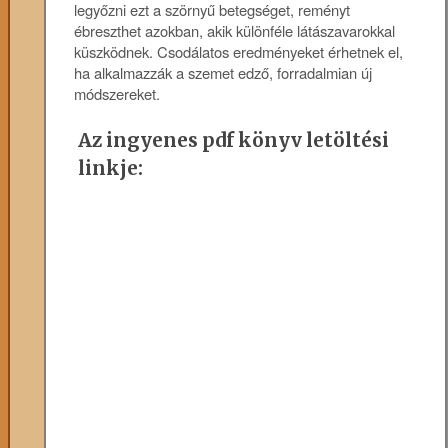
legyőzni ezt a szörnyű betegséget, reményt
ébreszthet azokban, akik különféle látászavarokkal
küszködnek. Csodálatos eredményeket érhetnek el,
ha alkalmazzák a szemet edző, forradalmian új
módszereket.
Az ingyenes pdf könyv letöltési
linkje: