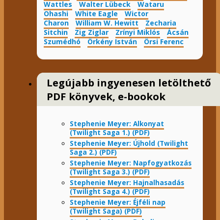
Wattles
Walter Lübeck
Wataru
Ohashi
White Eagle
Wictor
Charon
William W. Hewitt
Zecharia
Sitchin
Zig Ziglar
Zrínyi Miklós
Ácsán
Szumédhó
Örkény István
Örsi Ferenc
Legújabb ingyenesen letölthető
PDF könyvek, e-bookok
Stephenie Meyer: Alkonyat
(Twilight Saga 1.) (PDF)
Stephenie Meyer: Újhold (Twilight
Saga 2.) (PDF)
Stephenie Meyer: Napfogyatkozás
(Twilight Saga 3.) (PDF)
Stephenie Meyer: Hajnalhasadás
(Twilight Saga 4.) (PDF)
Stephenie Meyer: Éjféli nap
(Twilight Saga) (PDF)