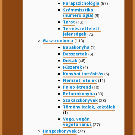
Parapszichológia
(67)
Számmisztika
(numerológia)
(9)
Tarot
(13)
Természetfeletti
jelenségek
(72)
Gasztronómia
(113)
Babakonyha
(1)
Desszertek
(6)
Diéták
(48)
Fűszerek
(4)
Konyhai tartósítás
(5)
Nemzeti ételek
(11)
Paleo étrend
(10)
Reformkonyha
(39)
Szakácskönyvek
(28)
Tömény italok, koktélok
(1)
Vega, vegán,
vegetáriánus
(27)
Hangoskönyvek
(74)