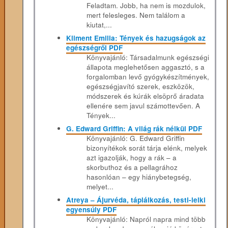
Feladtam. Jobb, ha nem is mozdulok,
mert felesleges. Nem találom a
kiutat,...
Kliment Emilia: Tények és hazugságok az
egészségről PDF
Könyvajánló: Társadalmunk egészségi
állapota meglehetősen aggasztó, s a
forgalomban levő gyógykészítmények,
egészségjavító szerek, eszközök,
módszerek és kúrák elsöprő áradata
ellenére sem javul számottevően. A
Tények...
G. Edward Griffin: A világ rák nélkül PDF
Könyvajánló: G. Edward Griffin
bizonyítékok sorát tárja elénk, melyek
azt igazolják, hogy a rák – a
skorbuthoz és a pellagrához
hasonlóan – egy hiánybetegség,
melyet...
Atreya – Ájurvéda, táplálkozás, testi-lelki
egyensúly PDF
Könyvajánló: Napról napra mind több