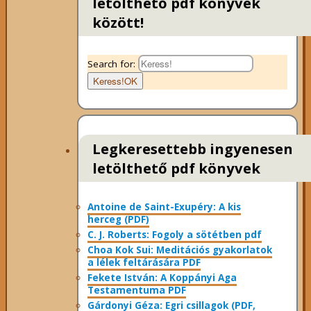
letölthető pdf könyvek
között!
Search for:
Keress!
OK
Legkeresettebb ingyenesen
letölthető pdf könyvek
Antoine de Saint-Exupéry: A kis
herceg (PDF)
C. J. Roberts: Fogoly a sötétben pdf
Choa Kok Sui: Meditációs gyakorlatok
a lélek feltárására PDF
Fekete István: A Koppányi Aga
Testamentuma PDF
Gárdonyi Géza: Egri csillagok (PDF,