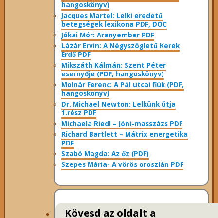
hangoskönyv)
Jacques Martel: Lelki eredetű
betegségek lexikona PDF, DOC
Jókai Mór: Aranyember PDF
Lázár Ervin: A Négyszögletű Kerek
Erdő PDF
Mikszáth Kálmán: Szent Péter
esernyője (PDF, hangoskönyv)
Molnár Ferenc: A Pál utcai fiúk (PDF,
hangoskönyv)
Dr. Michael Newton: Lelkünk útja
1.rész PDF
Michaela Riedl – Jóni-masszázs PDF
Richard Bartlett – Mátrix energetika
PDF
Szabó Magda: Az őz (PDF)
Szepes Mária- A vörös oroszlán PDF
Kövesd az oldalt a