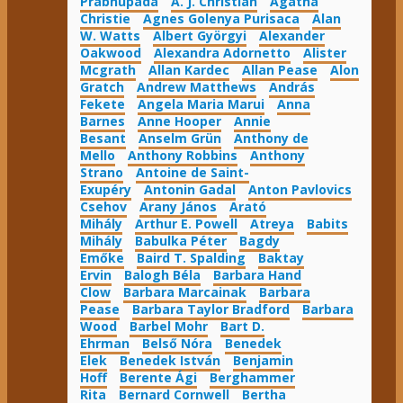
Prabhupāda
A. J. Christian
Agatha
Christie
Agnes Golenya Purisaca
Alan
W. Watts
Albert Györgyi
Alexander
Oakwood
Alexandra Adornetto
Alister
Mcgrath
Allan Kardec
Allan Pease
Alon
Gratch
Andrew Matthews
András
Fekete
Angela Maria Marui
Anna
Barnes
Anne Hooper
Annie
Besant
Anselm Grün
Anthony de
Mello
Anthony Robbins
Anthony
Strano
Antoine de Saint-
Exupéry
Antonin Gadal
Anton Pavlovics
Csehov
Arany János
Arató
Mihály
Arthur E. Powell
Atreya
Babits
Mihály
Babulka Péter
Bagdy
Emőke
Baird T. Spalding
Baktay
Ervin
Balogh Béla
Barbara Hand
Clow
Barbara Marcainak
Barbara
Pease
Barbara Taylor Bradford
Barbara
Wood
Barbel Mohr
Bart D.
Ehrman
Belső Nóra
Benedek
Elek
Benedek István
Benjamin
Hoff
Berente Ági
Berghammer
Rita
Bernard Cornwell
Bertha