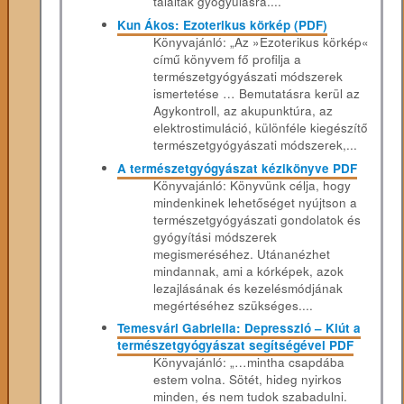
találtak gyógyulásra....
Kun Ákos: Ezoterikus körkép (PDF)
Könyvajánló: „Az »Ezoterikus körkép«
című könyvem fő profilja a
természetgyógyászati módszerek
ismertetése … Bemutatásra kerül az
Agykontroll, az akupunktúra, az
elektrostimuláció, különféle kiegészítő
természetgyógyászati módszerek,...
A természetgyógyászat kézikönyve PDF
Könyvajánló: Könyvünk célja, hogy
mindenkinek lehetőséget nyújtson a
természetgyógyászati gondolatok és
gyógyítási módszerek
megismeréséhez. Utánanézhet
mindannak, ami a kórképek, azok
lezajlásának és kezelésmódjának
megértéséhez szükséges....
Temesvári Gabriella: Depresszió – Kiút a
természetgyógyászat segítségével PDF
Könyvajánló: „…mintha csapdába
estem volna. Sötét, hideg nyirkos
minden, és nem tudok szabadulni.