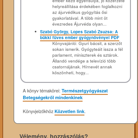
ember kezd egyensúlya, jó közérzete
helyreállítása érdekében foglalkozni
az ájurvédikus gyógyítás ősi
gyakorlatával. A több mint öt
évezredes Ájurvéda olyan...
Szabó György, Lopes Szabó Zsuzsa: A
bükki füves ember gyógynövényei PDF
Könyvajánló: Gyuri bácsit, a szerzőt
sokan ismerik. Gyógyteáit issza a fél
parlament, miniszterek és sztárok.
Állandó vendége a televízió több
csatornájának. Hírnevét annak
köszönheti, hogy...
A könyv témakörei:
Természetgyógyászat
Betegségekről mindenkinek
Könyvjelzőkhöz
Közvetlen link
.
Vélemény, hozzászólás?