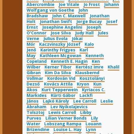
Abercrombie
Joe Vitale
Jo Frost
Johann
Wolfgang von Goethe
John
Bradshaw
John C. Maxwell
Jonathan
Holt
Jonathan Swift
Jorge Bucay
Josef
Ernst
Josephine Angelini
Joseph
O'Connor
Jose Silva
Judy Hall
Jules
Verne
Julius Evola
Jókai
Mór
Kaczvinszky József
Kalo
Jenő
Karinthy Frigyes
Karl
May
Kathleen Mcgowan
Kenneth
Copeland
Kenneth E. Hagin
Ken
Wilber
Kerner Tibor
Kertész Imre
Khalil
Gibran
Kim Da Silva
Klausbernd
Vollmar
Kordován Vid
Kosztolányi
Dezső
Kovács Attila
Kryon
Kun
Ákos
Kurt Tepperwein
Kyriacos C.
Markides
Kürti Gábor
Lackfi
János
Lajkó Károly
Lee Carroll
Leslie
Abraham
Lev Nyikolajevics
Tolsztoj
Lewis Carroll
Libby
Purves
Lilian Verner Bonds
Lily
Water
Lobszang Rampa
Louann
Brizendine
Louise L. Hay
Lynn