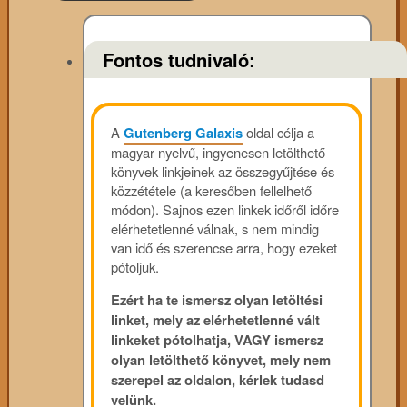
Fontos tudnivaló:
A
Gutenberg Galaxis
oldal célja a
magyar nyelvű, ingyenesen letölthető
könyvek linkjeinek az összegyűjtése és
közzététele (a keresőben fellelhető
módon). Sajnos ezen linkek időről időre
elérhetetlenné válnak, s nem mindig
van idő és szerencse arra, hogy ezeket
pótoljuk.
Ezért ha te ismersz olyan letöltési
linket, mely az elérhetetlenné vált
linkeket pótolhatja, VAGY ismersz
olyan letölthető könyvet, mely nem
szerepel az oldalon, kérlek tudasd
velünk.