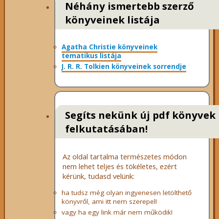
Néhány ismertebb szerző
könyveinek listája
Agatha Christie könyveinek
tematikus listája
J. R. R. Tolkien könyveinek sorrendje
Segíts nekünk új pdf könyvek
felkutatásában!
Az oldal tartalma természetes módon
nem lehet teljes és tökéletes, ezért
kérünk, tudasd velünk:
ha tudsz még olyan ingyenesen letölthető
könyvről, ami itt nem szerepel!
vagy ha egy link már nem működik!