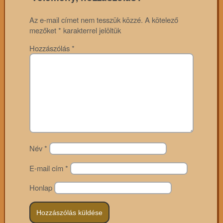
Az e-mail címet nem tesszük közzé.
A kötelező
mezőket
*
karakterrel jelöltük
Hozzászólás
*
Név
*
E-mail cím
*
Honlap