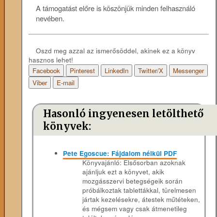
A támogatást előre is köszönjük minden felhasználó
nevében.
Oszd meg azzal az ismerősöddel, akinek ez a könyv
hasznos lehet!
Facebook
Pinterest
LinkedIn
Twitter/X
Messenger
Viber
E-mail
Hasonló ingyenesen letölthető
könyvek:
Pete Egoscue: Fájdalom nélkül PDF
Könyvajánló: Elsősorban azoknak
ajánljuk ezt a könyvet, akik
mozgásszervi betegségeik során
próbálkoztak tablettákkal, türelmesen
jártak kezelésekre, átestek műtéteken,
és mégsem vagy csak átmenetileg