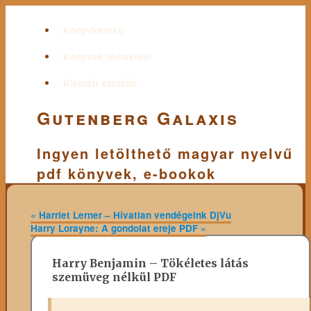
Könyvkereső
Könyvek témakörei
Kiemelt szerzők
Gutenberg Galaxis
Ingyen letölthető magyar nyelvű
pdf könyvek, e-bookok
«
Harriet Lerner – Hívatlan vendégeink DjVu
Harry Lorayne: A gondolat ereje PDF
»
Harry Benjamin – Tökéletes látás
szemüveg nélkül PDF