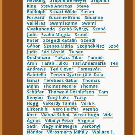
Hawking
Stephenie Meyer
Stephen
King
Steve Andreas
Steve
Biddulph
Stuart Wilde
Susan
Forward
Susanne Bruns
Susanne
Valliéres
Swami Rama
Swami
Vivekananda
Szabó György
Szabó
Judit
Szabó Magda
Szabó
Péter
Szegedi Katalin
Szendi
Gábor
Szepes Mária
Szophoklész
Szoó
Judit
Sári László
Taisen
Deshimaru
Takács Tibor
Tamási
Áron
Tarab Tulku
Tari Annamária
Ted
Andrews
Ted Clever
Temesvári
Gabriella
Tenzin Gyatco (XIV. Dalai
láma)
Terebess Gábor
Thomas
Mann
Thomas Moore
Thomas
Schäfer
Thorwald Dethlefsen
Tom
Kenyon
Tony Lake
Tracy
Hogg
Vekerdy Tamás
Vera F.
Birkenbihl
Vera Peiffer
Verena
Kast
Vianna Stibal
Victor Hugo
Vida
Ágnes
Villányi Péter
Virginia
Satir
Vlagyimir Megre
Várkonyi
Nándor
Vörösmarty Mihály
Wallace D.