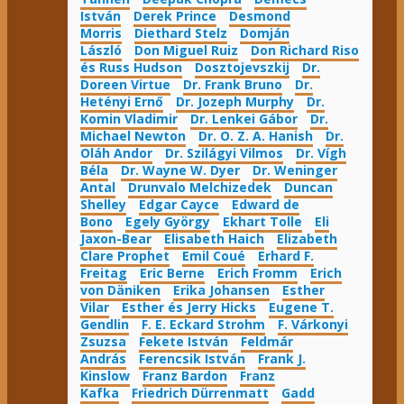
István
Derek Prince
Desmond
Morris
Diethard Stelz
Domján
László
Don Miguel Ruiz
Don Richard Riso
és Russ Hudson
Dosztojevszkij
Dr.
Doreen Virtue
Dr. Frank Bruno
Dr.
Hetényi Ernő
Dr. Jozeph Murphy
Dr.
Komin Vladimir
Dr. Lenkei Gábor
Dr.
Michael Newton
Dr. O. Z. A. Hanish
Dr.
Oláh Andor
Dr. Szilágyi Vilmos
Dr. Vígh
Béla
Dr. Wayne W. Dyer
Dr. Weninger
Antal
Drunvalo Melchizedek
Duncan
Shelley
Edgar Cayce
Edward de
Bono
Egely György
Ekhart Tolle
Eli
Jaxon-Bear
Elisabeth Haich
Elizabeth
Clare Prophet
Emil Coué
Erhard F.
Freitag
Eric Berne
Erich Fromm
Erich
von Däniken
Erika Johansen
Esther
Vilar
Esther és Jerry Hicks
Eugene T.
Gendlin
F. E. Eckard Strohm
F. Várkonyi
Zsuzsa
Fekete István
Feldmár
András
Ferencsik István
Frank J.
Kinslow
Franz Bardon
Franz
Kafka
Friedrich Dürrenmatt
Gadd