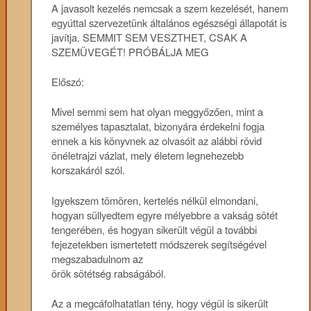
A javasolt kezelés nemcsak a szem kezelését, hanem
egyúttal szervezetünk általános egészségi állapotát is
javítja. SEMMIT SEM VESZTHET, CSAK A
SZEMÜVEGÉT! PRÓBÁLJA MEG
Előszó:
Mivel semmi sem hat olyan meggyőzően, mint a
személyes tapasztalat, bizonyára érdekelni fogja
ennek a kis könyvnek az olvasóit az alábbi rövid
önéletrajzi vázlat, mely életem legnehezebb
korszakáról szól.
Igyekszem tömören, kertelés nélkül elmondani,
hogyan süllyedtem egyre mélyebbre a vakság sötét
tengerében, és hogyan sikerült végül a további
fejezetekben ismertetett módszerek segítségével
megszabadulnom az
örök sötétség rabságából.
Az a megcáfolhatatlan tény, hogy végül is sikerült