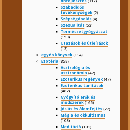
önfejlesztés
(317)
Szabadidős
tevékenységek
(2)
Szépségápolás
(4)
Szexualitás
(53)
Természetgyógyászat
(153)
Utazások és útleírások
(13)
egyéb könyvek
(114)
Ezotéria
(859)
Asztrológia és
asztronómia
(42)
Ezoterikus regények
(47)
Ezoterikus tanítások
(482)
Gyógyító erők és
módszerek
(165)
Jóslás és álomfejtés
(22)
Mágia és okkultizmus
(103)
Meditáció
(101)