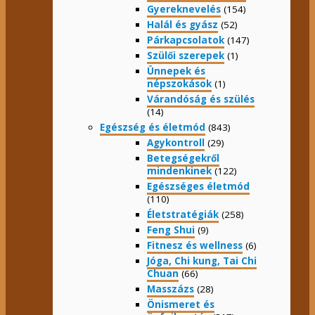
Gyereknevelés
(154)
Halál és gyász
(52)
Párkapcsolatok
(147)
Szülői szerepek
(1)
Ünnepek és
népszokások
(1)
Várandóság és szülés
(14)
Egészség és életmód
(843)
Agykontroll
(29)
Betegségekről
mindenkinek
(122)
Egészséges életmód
(110)
Életstratégiák
(258)
Feng Shui
(9)
Fitnesz és wellness
(6)
Jóga, Chi kung, Tai Chi
Chuan
(66)
Masszázs
(28)
Önismeret és