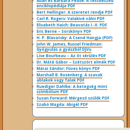
Allan és Barbara Pease: A testbeszéd
enciklopédiája PDF
Bert Hellinger: A ​szeretet rendje PDF
Carl R. Rogers: Valakivé válni PDF
Elisabeth Haich: Beavatás I.-II. PDF
Eric Berne – Sorskönyv PDF
H. P. Blavatsky: A Csend Hangja (PDF)
John W. James, Russel Friedman:
Gyógyulás a gyászból DjVu
Lise Bourbeau – Az öt sérülés PDF
Dr. Máté Gábor – Szétszórt elmék PDF
Márai Sándor: Füves könyv PDF
Marshall B. Rosenberg: A szavak
ablakok vagy falak PDF
Ruediger Dahlke: A betegség mint
szimbólum PDF
Susan Forward: Mérgező szülők PDF
Szabó Magda: Abigél PDF