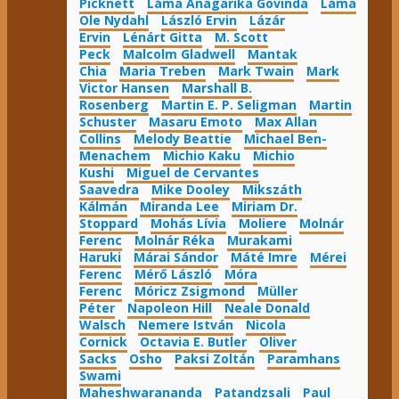
Picknett
Láma Anagarika Govinda
Láma
Ole Nydahl
László Ervin
Lázár
Ervin
Lénárt Gitta
M. Scott
Peck
Malcolm Gladwell
Mantak
Chia
Maria Treben
Mark Twain
Mark
Victor Hansen
Marshall B.
Rosenberg
Martin E. P. Seligman
Martin
Schuster
Masaru Emoto
Max Allan
Collins
Melody Beattie
Michael Ben-
Menachem
Michio Kaku
Michio
Kushi
Miguel de Cervantes
Saavedra
Mike Dooley
Mikszáth
Kálmán
Miranda Lee
Miriam Dr.
Stoppard
Mohás Lívia
Moliere
Molnár
Ferenc
Molnár Réka
Murakami
Haruki
Márai Sándor
Máté Imre
Mérei
Ferenc
Mérő László
Móra
Ferenc
Móricz Zsigmond
Müller
Péter
Napoleon Hill
Neale Donald
Walsch
Nemere István
Nicola
Cornick
Octavia E. Butler
Oliver
Sacks
Osho
Paksi Zoltán
Paramhans
Swami
Maheshwarananda
Patandzsali
Paul