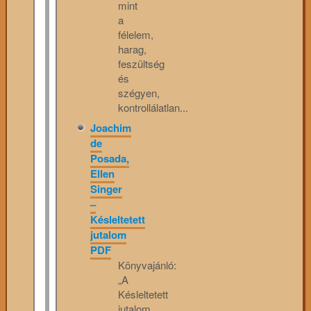
mint
a
félelem,
harag,
feszültség
és
szégyen,
kontrollálatlan...
Joachim
de
Posada,
Ellen
Singer
–
Késleltetett
jutalom
PDF
Könyvajánló:
„A
Késleltetett
jutalom