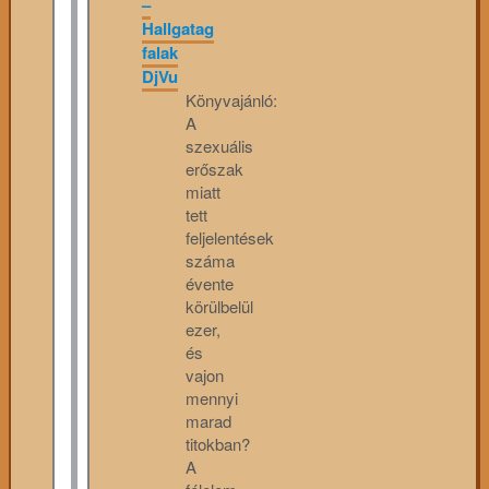
–
Hallgatag
falak
DjVu
Könyvajánló:
A
szexuális
erőszak
miatt
tett
feljelentések
száma
évente
körülbelül
ezer,
és
vajon
mennyi
marad
titokban?
A