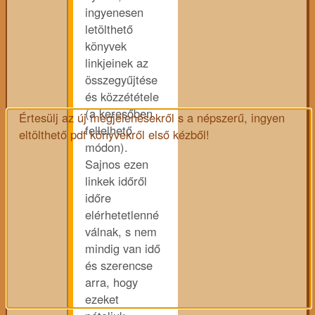
ingyenesen
letölthető
könyvek
linkjeinek az
összegyűjtése
és közzététele
(a keresőben
Értesülj az új megjelenésekről s a népszerű, ingyen
fellelhető
eltölthető pdf könyvekről első kézből!
módon).
Sajnos ezen
linkek időről
időre
elérhetetlenné
válnak, s nem
mindig van idő
és szerencse
arra, hogy
ezeket