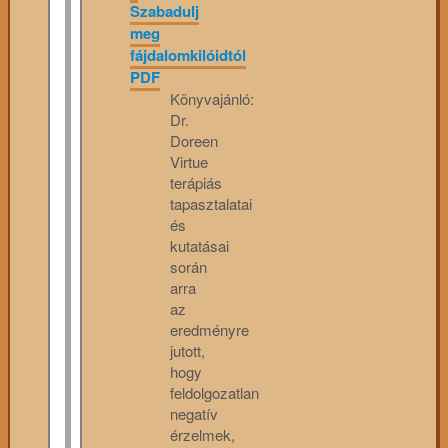
Szabadulj
meg
fájdalomkilóidtól
PDF
Könyvajánló:
Dr.
Doreen
Virtue
terápiás
tapasztalatai
és
kutatásai
során
arra
az
eredményre
jutott,
hogy
feldolgozatlan
negatív
érzelmek,