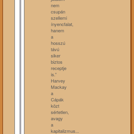
nem
csupán
szellemi
ínyencfalat,
hanem
a
hosszú
távú
siker
biztos
receptje
is.”
Harvey
Mackay
a
Cápák
közt
sértetlen,
avagy
a
kapitalizmus...