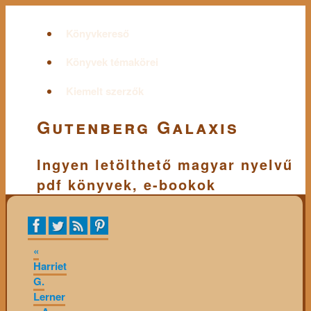
Könyvkereső
Könyvek témakörei
Kiemelt szerzők
Gutenberg Galaxis
Ingyen letölthető magyar nyelvű
pdf könyvek, e-bookok
«
Harriet
G.
Lerner