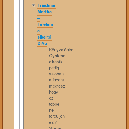
Friedman
Martha
–
Félelem
a
sikertől
DjVu
Könyvajánló:
Gyakran
elkésik,
pedig
valóban
mindent
megtesz,
hogy
ez
többé
ne
forduljon
elő?
Szinte