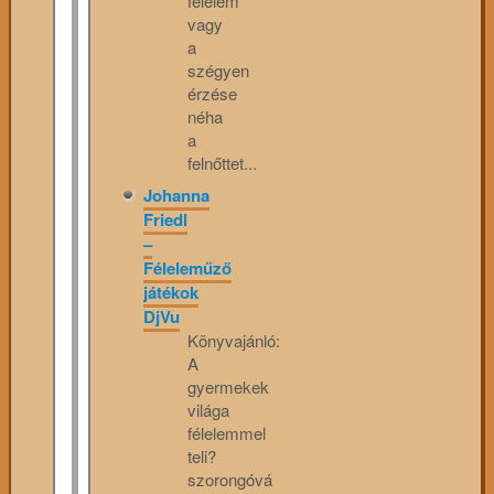
félelem
vagy
a
szégyen
érzése
néha
a
felnőttet...
Johanna
Friedl
–
Féleleműző
játékok
DjVu
Könyvajánló:
A
gyermekek
világa
félelemmel
teli?
szorongóvá