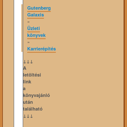
Gutenberg
Galaxis
»
Üzleti
könyvek
»
Karrierépítés
↓↓↓
A
letöltési
link
a
könyvajánló
után
található
↓↓↓