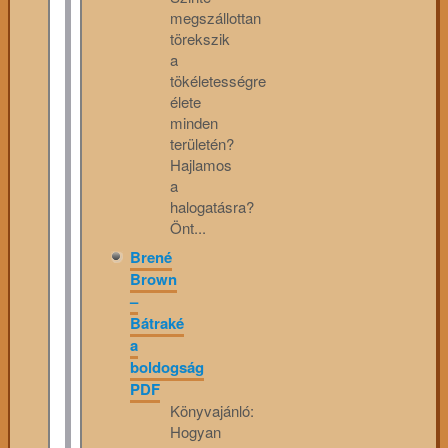
megszállottan
törekszik
a
tökéletességre
élete
minden
területén?
Hajlamos
a
halogatásra?
Önt...
Brené
Brown
–
Bátraké
a
boldogság
PDF
Könyvajánló:
Hogyan