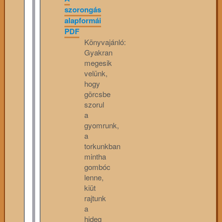
szorongás
alapformái
PDF
Könyvajánló:
Gyakran
megesik
velünk,
hogy
görcsbe
szorul
a
gyomrunk,
a
torkunkban
mintha
gombóc
lenne,
kiüt
rajtunk
a
hideg