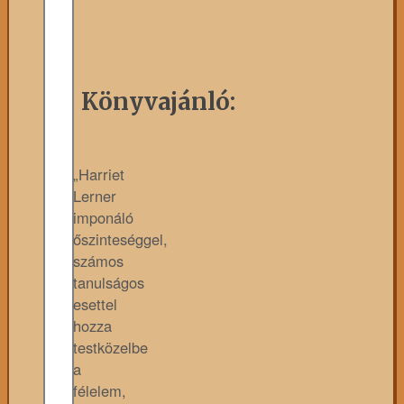
Könyvajánló:
„Harriet
Lerner
imponáló
őszinteséggel,
számos
tanulságos
esettel
hozza
testközelbe
a
félelem,