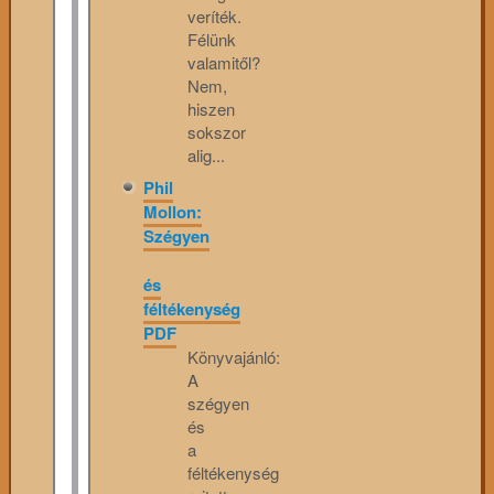
veríték.
Félünk
valamitől?
Nem,
hiszen
sokszor
alig...
Phil
Mollon:
Szégyen
és
féltékenység
PDF
Könyvajánló:
A
szégyen
és
a
féltékenység