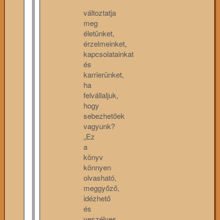
változtatja
meg
életünket,
érzelmeinket,
kapcsolatainkat
és
karrierünket,
ha
felvállaljuk,
hogy
sebezhetőek
vagyunk?
„Ez
a
könyv
könnyen
olvasható,
meggyőző,
idézhető
és
veszélyes.