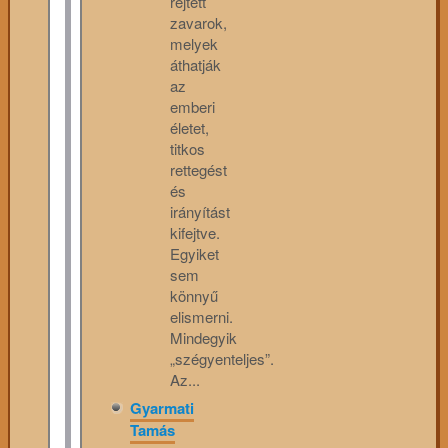
rejtett
zavarok,
melyek
áthatják
az
emberi
életet,
titkos
rettegést
és
irányítást
kifejtve.
Egyiket
sem
könnyű
elismerni.
Mindegyik
„szégyenteljes”.
Az...
Gyarmati
Tamás