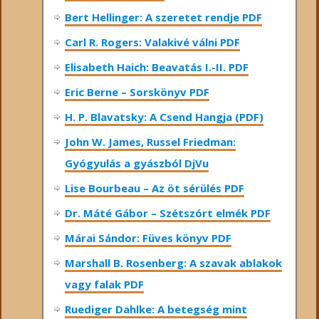
Bert Hellinger: A ​szeretet rendje PDF
Carl R. Rogers: Valakivé válni PDF
Elisabeth Haich: Beavatás I.-II. PDF
Eric Berne – Sorskönyv PDF
H. P. Blavatsky: A Csend Hangja (PDF)
John W. James, Russel Friedman:
Gyógyulás a gyászból DjVu
Lise Bourbeau – Az öt sérülés PDF
Dr. Máté Gábor – Szétszórt elmék PDF
Márai Sándor: Füves könyv PDF
Marshall B. Rosenberg: A szavak ablakok
vagy falak PDF
Ruediger Dahlke: A betegség mint