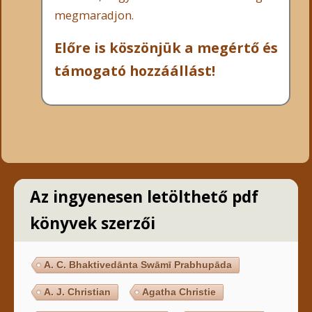
megmaradjon.
Előre is köszönjük a megértő és
támogató hozzáállást!
Az ingyenesen letölthető pdf
könyvek szerzői
A. C. Bhaktivedānta Swāmī Prabhupāda
A. J. Christian
Agatha Christie