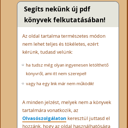
Segíts nekünk új pdf
könyvek felkutatásában!
Az oldal tartalma természetes módon
nem lehet teljes és tökéletes, ezért
kérünk, tudasd velünk:
ha tudsz még olyan ingyenesen letölthető
könyvről, ami itt nem szerepel!
vagy ha egy link már nem működik!
A minden jelzést, melyek nem a könyvek
tartalmára vonatkozik, az
Olvasószolgálaton
keresztül juttasd el
hozzánk, hogy az oldal használhatósága