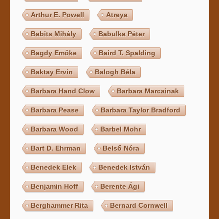
Arthur E. Powell
Atreya
Babits Mihály
Babulka Péter
Bagdy Emőke
Baird T. Spalding
Baktay Ervin
Balogh Béla
Barbara Hand Clow
Barbara Marcainak
Barbara Pease
Barbara Taylor Bradford
Barbara Wood
Barbel Mohr
Bart D. Ehrman
Belső Nóra
Benedek Elek
Benedek István
Benjamin Hoff
Berente Ági
Berghammer Rita
Bernard Cornwell