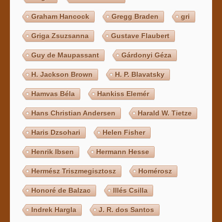
Graham Hancock
Gregg Braden
gri
Griga Zsuzsanna
Gustave Flaubert
Guy de Maupassant
Gárdonyi Géza
H. Jackson Brown
H. P. Blavatsky
Hamvas Béla
Hankiss Elemér
Hans Christian Andersen
Harald W. Tietze
Haris Dzsohari
Helen Fisher
Henrik Ibsen
Hermann Hesse
Hermész Triszmegisztosz
Homérosz
Honoré de Balzac
Illés Csilla
Indrek Hargla
J. R. dos Santos