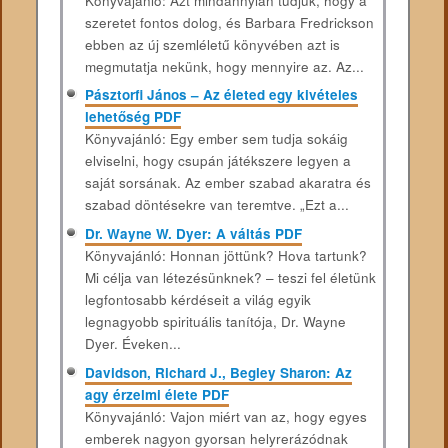
Könyvajánló: Azt mindannyian tudjuk, hogy a
szeretet fontos dolog, és Barbara Fredrickson
ebben az új szemléletű könyvében azt is
megmutatja nekünk, hogy mennyire az. Az...
Pásztorfi János – Az életed egy kivételes
lehetőség PDF
Könyvajánló: Egy ember sem tudja sokáig
elviselni, hogy csupán játékszere legyen a
saját sorsának. Az ember szabad akaratra és
szabad döntésekre van teremtve. „Ezt a...
Dr. Wayne W. Dyer: A váltás PDF
Könyvajánló: Honnan jöttünk? Hova tartunk?
Mi célja van létezésünknek? – teszi fel életünk
legfontosabb kérdéseit a világ egyik
legnagyobb spirituális tanítója, Dr. Wayne
Dyer. Éveken...
Davidson, Richard J., Begley Sharon: Az
agy érzelmi élete PDF
Könyvajánló: Vajon miért van az, hogy egyes
emberek nagyon gyorsan helyrerázódnak