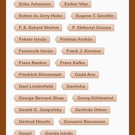
Erika Johansen
Esther Vilar
Esther és Jerry Hicks
Eugene T. Gendlin
F. E. Eckard Strohm
F. Várkonyi Zsuzsa
Fekete István
Feldmár András
Ferencsik István
Frank J. Kinslow
Franz Bardon
Franz Kafka
Friedrich Dürrenmatt
Gadd Ann
Gael Lindenfield
Ganésha
George Bernard Shaw
Georg Kühlewind
Gerald G. Jampolsky
Gerlinde Ortner
Gertrud Hirschi
Giovanni Boccaccio
Gogol
Gonda István