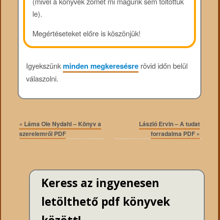
(mivel a könyvek zömét mi magunk sem töltöttük
le).
Megértéseteket előre is köszönjük!
Igyekszünk
minden megkeresésre
rövid időn belül
válaszolni.
«
Láma Ole Nydahl – Könyv a
László Ervin – A tudat
szerelemről PDF
forradalma PDF
»
Keress az ingyenesen
letölthető pdf könyvek