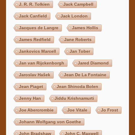
J. R. R. Tolkien
Jack Campbell
Jack Canfield
Jack London
Jacques de Langre
James Hollis
James Redfield
Jane Roberts
Jankovics Marcell
Jan Tober
Jan van Rijckenborgh
Jared Diamond
Jaroslav Hašek
Jean De La Fontaine
Jean Piaget
Jean Shinoda Bolen
Jenny Han
Jiddu Krishnamurti
Joe Abercrombie
Joe Vitale
Jo Frost
Johann Wolfgang von Goethe
John Bradshaw
John C. Maxwell