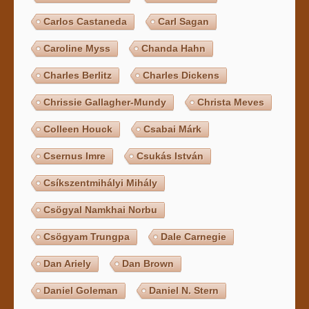
Carlos Castaneda
Carl Sagan
Caroline Myss
Chanda Hahn
Charles Berlitz
Charles Dickens
Chrissie Gallagher-Mundy
Christa Meves
Colleen Houck
Csabai Márk
Csernus Imre
Csukás István
Csíkszentmihályi Mihály
Csögyal Namkhai Norbu
Csögyam Trungpa
Dale Carnegie
Dan Ariely
Dan Brown
Daniel Goleman
Daniel N. Stern