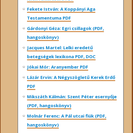
Fekete István: A Koppányi Aga
Testamentuma PDF
Gárdonyi Géza: Egri csillagok (PDF,
hangoskönyv)
Jacques Martel: Lelki eredetű
betegségek lexikona PDF, DOC
Jókai Mór: Aranyember PDF
Lázár Ervin: A Négyszögletű Kerek Erdő
PDF
Mikszáth Kálmán: Szent Péter esernyője
(PDF, hangoskönyv)
Molnár Ferenc: A Pál utcai fiúk (PDF,
hangoskönyv)