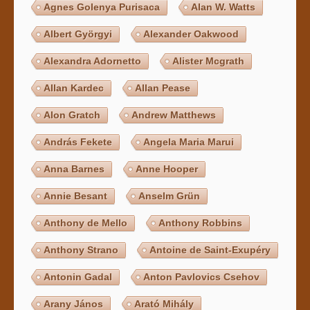
Agnes Golenya Purisaca
Alan W. Watts
Albert Györgyi
Alexander Oakwood
Alexandra Adornetto
Alister Mcgrath
Allan Kardec
Allan Pease
Alon Gratch
Andrew Matthews
András Fekete
Angela Maria Marui
Anna Barnes
Anne Hooper
Annie Besant
Anselm Grün
Anthony de Mello
Anthony Robbins
Anthony Strano
Antoine de Saint-Exupéry
Antonin Gadal
Anton Pavlovics Csehov
Arany János
Arató Mihály