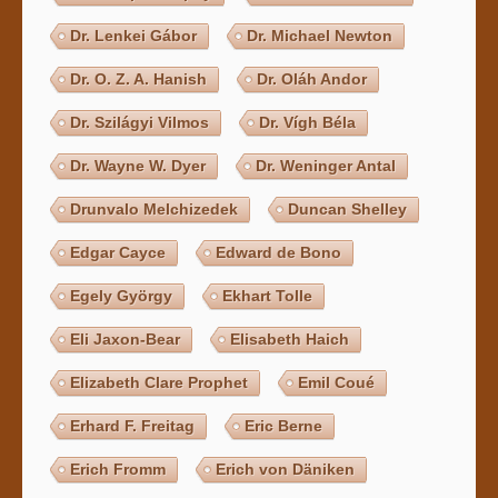
Dr. Lenkei Gábor
Dr. Michael Newton
Dr. O. Z. A. Hanish
Dr. Oláh Andor
Dr. Szilágyi Vilmos
Dr. Vígh Béla
Dr. Wayne W. Dyer
Dr. Weninger Antal
Drunvalo Melchizedek
Duncan Shelley
Edgar Cayce
Edward de Bono
Egely György
Ekhart Tolle
Eli Jaxon-Bear
Elisabeth Haich
Elizabeth Clare Prophet
Emil Coué
Erhard F. Freitag
Eric Berne
Erich Fromm
Erich von Däniken