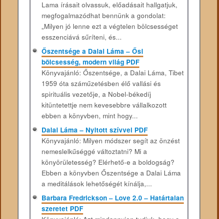
Lama írásait olvassuk, előadásait hallgatjuk,
megfogalmazódhat bennünk a gondolat:
„Milyen jó lenne ezt a végtelen bölcsességet
esszenciává sűríteni, és...
Őszentsége a Dalai Láma – Ősi
bölcsesség, modern világ PDF
Könyvajánló: Őszentsége, a Dalai Láma, Tibet
1959 óta száműzetésben élő vallási és
spirituális vezetője, a Nobel-békedíj
kitüntetettje nem kevesebbre vállalkozott
ebben a könyvben, mint hogy...
Dalai Láma – Nyitott szívvel PDF
Könyvajánló: Milyen módszer segít az önzést
nemeslelkűséggé változtatni? Mi a
könyörületesség? Elérhető-e a boldogság?
Ebben a könyvben Őszentsége a Dalai Láma
a meditálások lehetőségét kínálja,...
Barbara Fredrickson – Love 2.0 – Határtalan
szeretet PDF