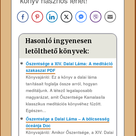
könyv hasznos lehet!
Hasonló ingyenesen
letölthető könyvek:
Őszentsége a XIV. Dalai Láma: A meditáció
szakaszai PDF
Könyvajánló: Ez a könyv a dalai láma
tanításait foglalja össze arról, hogyan
meditáljunk. A létező legalaposabb
magyarázat, amit Őszentsége Kamalasíla
klasszikus meditációs könyvéhez fűzött.
Egészen...
Őszentsége a Dalai Láma – A bölcsesség
óceánja Doc
Könyvajánló: Amikor Őszentsége, a XIV. Dalai