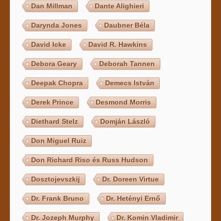
Dan Millman
Dante Alighieri
Darynda Jones
Daubner Béla
David Icke
David R. Hawkins
Debora Geary
Deborah Tannen
Deepak Chopra
Demecs István
Derek Prince
Desmond Morris
Diethard Stelz
Domján László
Don Miguel Ruiz
Don Richard Riso és Russ Hudson
Dosztojevszkij
Dr. Doreen Virtue
Dr. Frank Bruno
Dr. Hetényi Ernő
Dr. Jozeph Murphy
Dr. Komin Vladimir