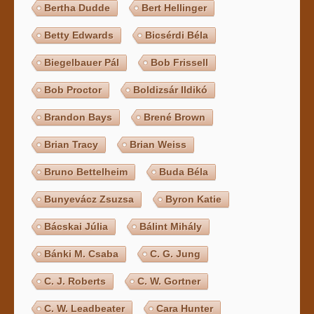
Bertha Dudde
Bert Hellinger
Betty Edwards
Bicsérdi Béla
Biegelbauer Pál
Bob Frissell
Bob Proctor
Boldizsár Ildikó
Brandon Bays
Brené Brown
Brian Tracy
Brian Weiss
Bruno Bettelheim
Buda Béla
Bunyevácz Zsuzsa
Byron Katie
Bácskai Júlia
Bálint Mihály
Bánki M. Csaba
C. G. Jung
C. J. Roberts
C. W. Gortner
C. W. Leadbeater
Cara Hunter