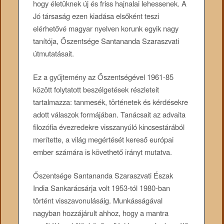
hogy életüknek új és friss hajnalai lehessenek. A
Jó társaság ezen kiadása elsőként teszi
elérhetővé magyar nyelven korunk egyik nagy
tanítója, Őszentsége Santananda Szaraszvati
útmutatásait.
Ez a gyűjtemény az Őszentségével 1961-85
között folytatott beszélgetések részleteit
tartalmazza: tanmesék, történetek és kérdésekre
adott válaszok formájában. Tanácsait az advaita
filozófia évezredekre visszanyúló kincsestárából
merítette, a világ megértését kereső európai
ember számára is követhető irányt mutatva.
Őszentsége Santananda Szaraszvati Észak
India Sankarácsárja volt 1953-tól 1980-ban
történt visszavonulásáig. Munkásságával
nagyban hozzájárult ahhoz, hogy a mantra