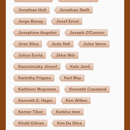
Jonathan Holt
Jonathan Swift
Jorge Bucay
Josef Ernst
Josephine Angelini
Joseph O'Connor
Jose Silva
Judy Hall
Jules Verne
Julius Evola
Jókai Mór
Kaczvinszky József
Kalo Jenő
Karinthy Frigyes
Karl May
Kathleen Mcgowan
Kenneth Copeland
Kenneth E. Hagin
Ken Wilber
Kerner Tibor
Kertész Imre
Khalil Gibran
Kim Da Silva