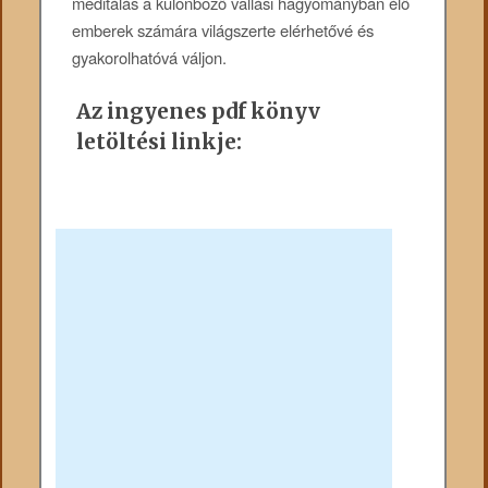
meditálás a különböző vallási hagyományban élő
emberek számára világszerte elérhetővé és
gyakorolhatóvá váljon.
Az ingyenes pdf könyv
letöltési linkje: