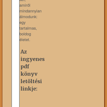
amiről
mindannyian
álmodunk:
egy
tartalmas,
boldog
életet.
Az
ingyenes
pdf
könyv
letöltési
linkje: