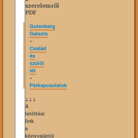
szerelemről
PDF
Gutenberg
Galaxis
»
Család
és
szülői
lét
»
Párkapcsolatok
↓↓↓
A
letöltési
link
a
könyvajánló