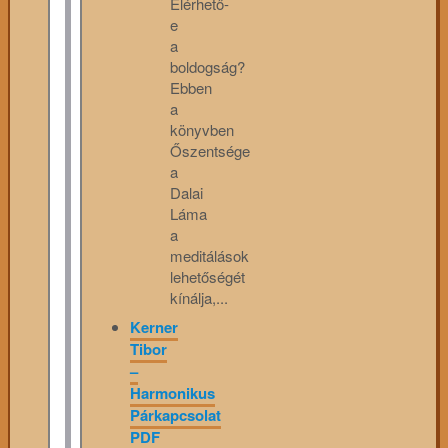
Elérhető-
e
a
boldogság?
Ebben
a
könyvben
Őszentsége
a
Dalai
Láma
a
meditálások
lehetőségét
kínálja,...
Kerner
Tibor
–
Harmonikus
Párkapcsolat
PDF