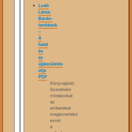
Lodö
Láma:
Bardo-
tanítások
–
A
halál
és
az
újjászületés
útja
PDF
Könyvajánló:
Szeretném
mindazokat
az
embereket
megismertetni
evvel
a