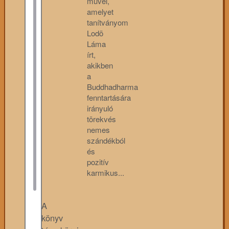
művel,
amelyet
tanítványom
Lodö
Láma
írt,
akikben
a
Buddhadharma
fenntartására
irányuló
törekvés
nemes
szándékból
és
pozitív
karmikus...
A
könyv