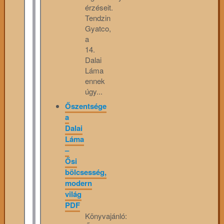
érzéseit.
Tendzin
Gyatco,
a
14.
Dalai
Láma
ennek
úgy...
Őszentsége
a
Dalai
Láma
–
Ősi
bölcsesség,
modern
világ
PDF
Könyvajánló: