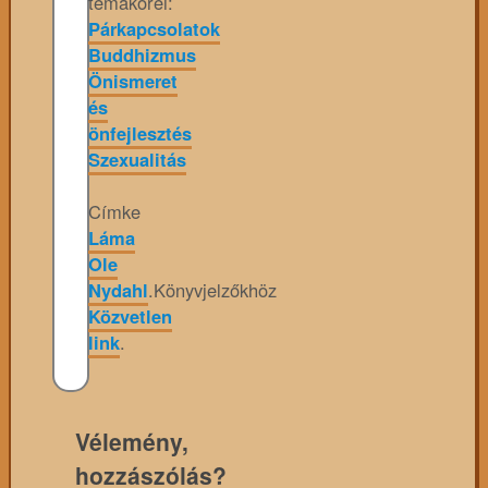
témakörei:
Párkapcsolatok
Buddhizmus
Önismeret
és
önfejlesztés
Szexualitás
Címke
Láma
Ole
Nydahl
.
Könyvjelzőkhöz
Közvetlen
link
.
Vélemény,
hozzászólás?