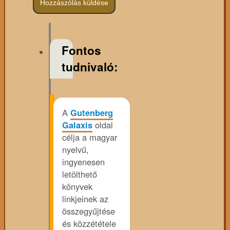
Fontos
tudnivaló:
A
Gutenberg
Galaxis
oldal
célja a magyar
nyelvű,
ingyenesen
letölthető
könyvek
linkjeinek az
összegyűjtése
és közzététele