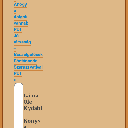
Ahogy
a
dolgok
vannak
PDF
Jó
társaság
–
Beszélgetések
Sántánanda
Szaraszvatival
PDF
»
Láma
Ole
Nydahl
–
Könyv
a