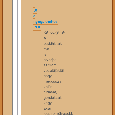
–
Út
a
nyugalomhoz
PDF
Könyvajánló:
A
buddhisták
ma
is
elvárják
szellemi
vezetőjüktől,
hogy
megossza
velük
tudását,
gondolatait,
vagy
akár
legszemélyesebb