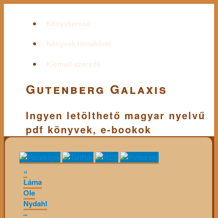
Könyvkereső
Könyvek témakörei
Kiemelt szerzők
Gutenberg Galaxis
Ingyen letölthető magyar nyelvű
pdf könyvek, e-bookok
«
Láma
Ole
Nydahl
–