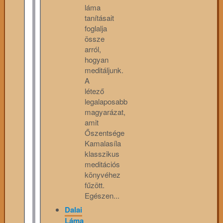
láma
tanításait
foglalja
össze
arról,
hogyan
meditáljunk.
A
létező
legalaposabb
magyarázat,
amit
Őszentsége
Kamalasíla
klasszikus
meditációs
könyvéhez
fűzött.
Egészen...
Dalai
Láma