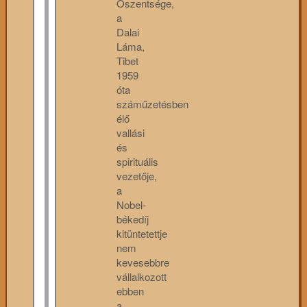
Őszentsége,
a
Dalai
Láma,
Tibet
1959
óta
száműzetésben
élő
vallási
és
spirituális
vezetője,
a
Nobel-
békedíj
kitüntetettje
nem
kevesebbre
vállalkozott
ebben
a