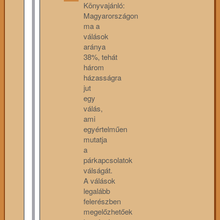
Könyvajánló:
Magyarországon
ma a
válások
aránya
38%, tehát
három
házasságra
jut
egy
válás,
ami
egyértelműen
mutatja
a
párkapcsolatok
válságát.
A válások
legalább
felerészben
megelőzhetőek