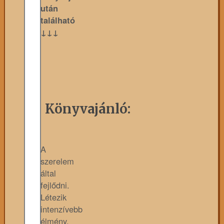
után
található
↓↓↓
Könyvajánló:
A
szerelem
által
fejlődni.
Létezik
intenzívebb
élmény,