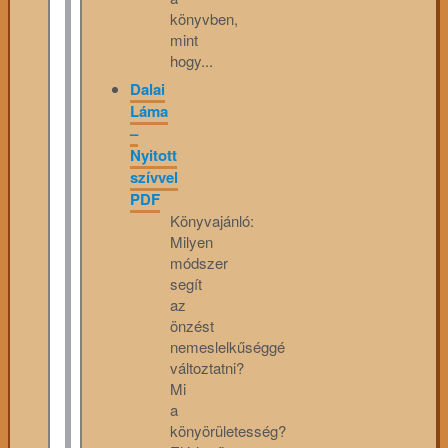
könyvben,
mint
hogy...
Dalai
Láma
–
Nyitott
szívvel
PDF
Könyvajánló:
Milyen
módszer
segít
az
önzést
nemeslelkűséggé
változtatni?
Mi
a
könyörületesség?