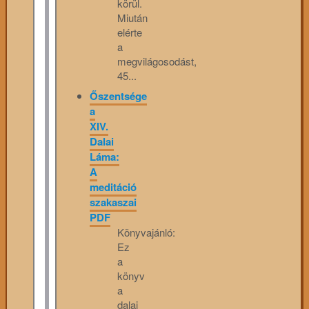
körül.
Miután
elérte
a
megvilágosodást,
45...
Őszentsége
a
XIV.
Dalai
Láma:
A
meditáció
szakaszai
PDF
Könyvajánló:
Ez
a
könyv
a
dalai