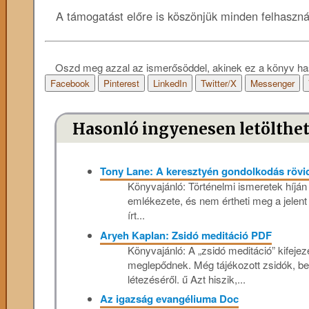
A támogatást előre is köszönjük minden felhaszn
Oszd meg azzal az ismerősöddel, akinek ez a könyv ha
Facebook
Pinterest
LinkedIn
Twitter/X
Messenger
Hasonló ingyenesen letölthe
Tony Lane: A keresztyén gondolkodás rövi
Könyvajánló: Történelmi ismeretek híján
emlékezete, és nem értheti meg a jelent 
írt...
Aryeh Kaplan: Zsidó meditáció PDF
Könyvajánló: A „zsidó meditáció” kifeje
meglepődnek. Még tájékozott zsidók, bel
létezéséről. ű Azt hiszik,...
Az igazság evangéliuma Doc