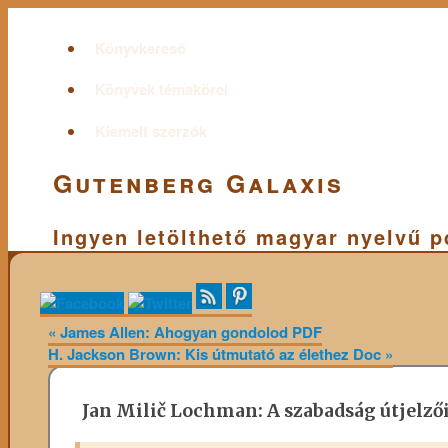
Könyvkereső
Könyvek témakörei
Kiemelt szerzők
Gutenberg Galaxis
Ingyen letölthető magyar nyelvű 
«
James Allen: Ahogyan gondolod PDF
H. Jackson Brown: Kis útmutató az élethez Doc
»
Jan Milič Lochman: A ​szabadság útjelző