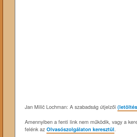
Jan Milič Lochman: A ​szabadság útjelzői
(letölté
Amennyiben a fenti link nem működik, vagy a keres
felénk az
Olvasószolgálaton keresztül
.