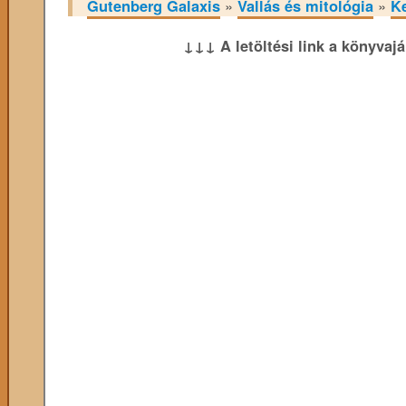
Gutenberg Galaxis
»
Vallás és mitológia
»
K
↓↓↓ A letöltési link a könyvaj