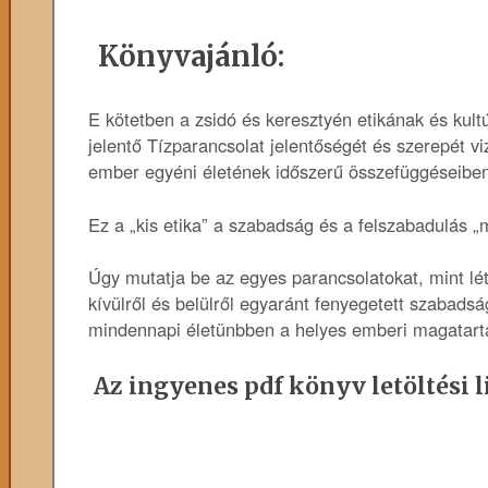
Könyvajánló:
E kötetben a zsidó és keresztyén etikának és ku
jelentő Tízparancsolat jelentőségét és szerepét vi
ember egyéni életének időszerű összefüggéseibe
Ez a „kis etika” a szabadság és a felszabadulás „
Úgy mutatja be az egyes parancsolatokat, mint lé
kívülről és belülről egyaránt fenyegetett szabads
mindennapi életünbben a helyes emberi magatartás
Az ingyenes pdf könyv letöltési l