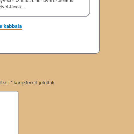
yvéből származó hét levél ezoterikus
ivel János...
s kabbala
zőket
*
karakterrel jelöltük