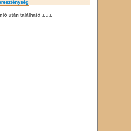
ereszténység
ánló után található ↓↓↓