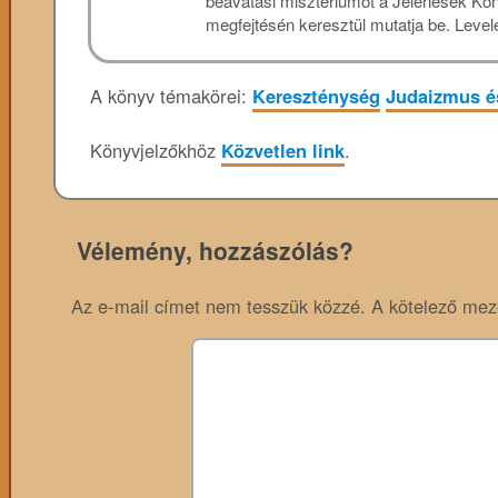
beavatási misztériumot a Jelenések Kön
megfejtésén keresztül mutatja be. Levele
A könyv témakörei:
Kereszténység
Judaizmus é
Könyvjelzőkhöz
Közvetlen link
.
Vélemény, hozzászólás?
Az e-mail címet nem tesszük közzé.
A kötelező me