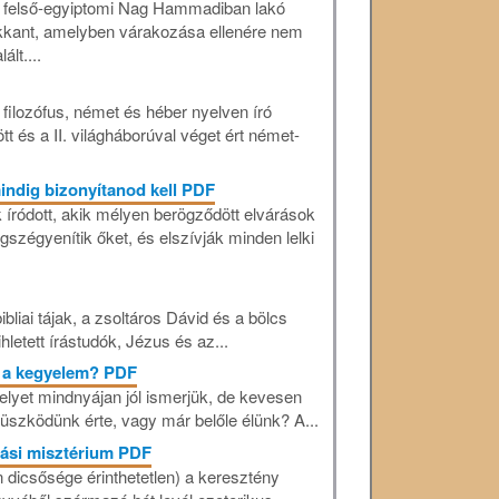
 felső-egyiptomi Nag Hammadiban lakó
kkant, amelyben várakozása ellenére nem
lt....
 filozófus, német és héber nyelven író
t és a II. világháborúval véget ért német-
indig bizonyítanod kell PDF
íródott, akik mélyen berögződött elvárások
szégyenítik őket, és elszívják minden lelki
ibliai tájak, a zsoltáros Dávid és a bölcs
letett írástudók, Jézus és az...
t a kegyelem? PDF
lyet mindnyájan jól ismerjük, de kevesen
 küszködünk érte, vagy már belőle élünk? A...
tási misztérium PDF
n dicsősége érinthetetlen) a keresztény