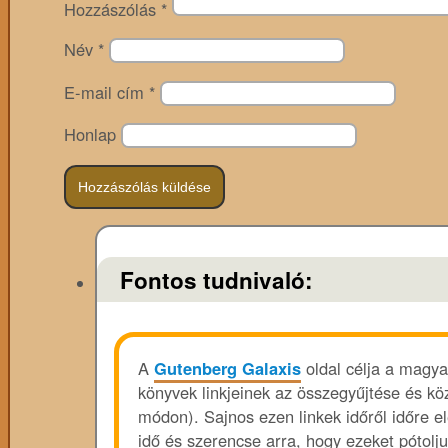
Hozzászólás
*
Név
*
E-mail cím
*
Honlap
Fontos tudnivaló:
A
Gutenberg Galaxis
oldal célja a magya
könyvek linkjeinek az összegyűjtése és köz
módon). Sajnos ezen linkek időről időre e
idő és szerencse arra, hogy ezeket pótolju