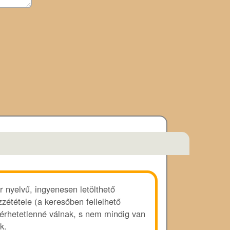
r nyelvű, ingyenesen letölthető
zététele (a keresőben fellelhető
lérhetetlenné válnak, s nem mindig van
k.