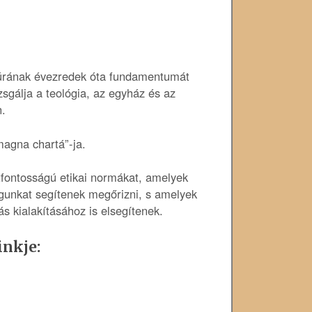
ltúrának évezredek óta fundamentumát
zsgálja a teológia, az egyház és az
n.
magna chartá”-ja.
tfontosságú etikai normákat, amelyek
águnkat segítenek megőrizni, s amelyek
 kialakításához is elsegítenek.
inkje: