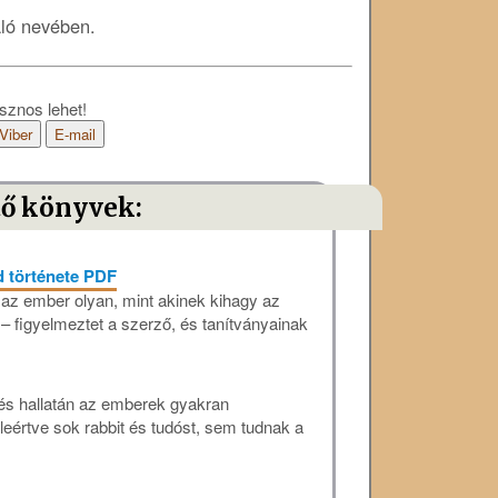
áló nevében.
sznos lehet!
Viber
E-mail
tő könyvek:
d története PDF
 az ember olyan, mint akinek kihagy az
– figyelmeztet a szerző, és tanítványainak
zés hallatán az emberek gyakran
eértve sok rabbit és tudóst, sem tudnak a