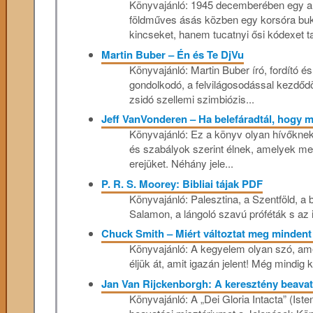
Könyvajánló: 1945 decemberében egy a
földműves ásás közben egy korsóra bu
kincseket, hanem tucatnyi ősi kódexet talá
Martin Buber – Én és Te DjVu
Könyvajánló: Martin Buber író, fordító és
gondolkodó, a felvilágosodással kezdődöt
zsidó szellemi szimbiózis...
Jeff VanVonderen – Ha belefáradtál, hogy m
Könyvajánló: Ez a könyv olyan hívőknek 
és szabályok szerint élnek, amelyek meg
erejüket. Néhány jele...
P. R. S. Moorey: Bibliai tájak PDF
Könyvajánló: Palesztina, ​a Szentföld, a b
Salamon, a lángoló szavú próféták s az ih
Chuck Smith – Miért változtat meg minden
Könyvajánló: A kegyelem olyan szó, ame
éljük át, amit igazán jelent! Még mindig
Jan Van Rijckenborgh: A keresztény beava
Könyvajánló: A „Dei Gloria Intacta” (Iste