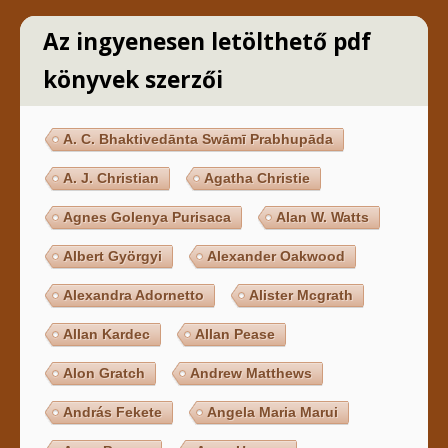
Az ingyenesen letölthető pdf
könyvek szerzői
A. C. Bhaktivedānta Swāmī Prabhupāda
A. J. Christian
Agatha Christie
Agnes Golenya Purisaca
Alan W. Watts
Albert Györgyi
Alexander Oakwood
Alexandra Adornetto
Alister Mcgrath
Allan Kardec
Allan Pease
Alon Gratch
Andrew Matthews
András Fekete
Angela Maria Marui