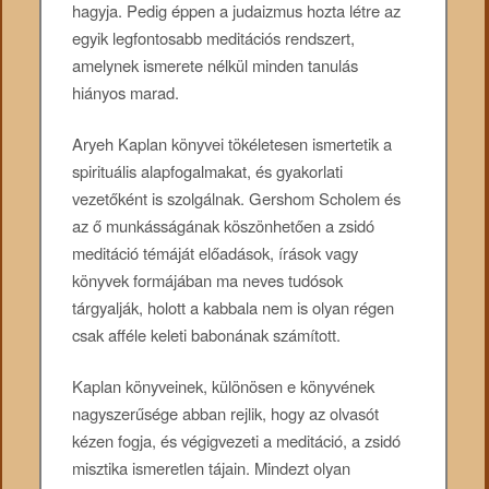
hagyja. Pedig éppen a judaizmus hozta létre az
egyik legfontosabb meditációs rendszert,
amelynek ismerete nélkül minden tanulás
hiányos marad.
Aryeh Kaplan könyvei tökéletesen ismertetik a
spirituális alapfogalmakat, és gyakorlati
vezetőként is szolgálnak. Gershom Scholem és
az ő munkásságának köszönhetően a zsidó
meditáció témáját előadások, írások vagy
könyvek formájában ma neves tudósok
tárgyalják, holott a kabbala nem is olyan régen
csak afféle keleti babonának számított.
Kaplan könyveinek, különösen e könyvének
nagyszerűsége abban rejlik, hogy az olvasót
kézen fogja, és végigvezeti a meditáció, a zsidó
misztika ismeretlen tájain. Mindezt olyan