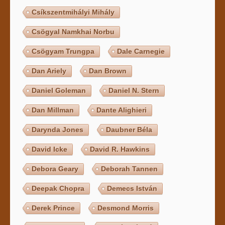
Csíkszentmihályi Mihály
Csögyal Namkhai Norbu
Csögyam Trungpa
Dale Carnegie
Dan Ariely
Dan Brown
Daniel Goleman
Daniel N. Stern
Dan Millman
Dante Alighieri
Darynda Jones
Daubner Béla
David Icke
David R. Hawkins
Debora Geary
Deborah Tannen
Deepak Chopra
Demecs István
Derek Prince
Desmond Morris