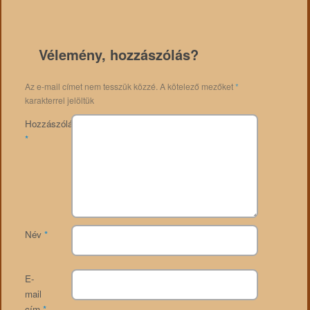
Vélemény, hozzászólás?
Az e-mail címet nem tesszük közzé.
A kötelező mezőket
*
karakterrel jelöltük
Hozzászólás
*
Név
*
E-
mail
cím
*