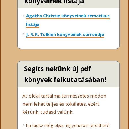
könyveinek listája
Agatha Christie könyveinek tematikus
listája
J. R. R. Tolkien könyveinek sorrendje
Segíts nekünk új pdf
könyvek felkutatásában!
Az oldal tartalma természetes módon
nem lehet teljes és tökéletes, ezért
kérünk, tudasd velünk:
ha tudsz még olyan ingyenesen letölthető