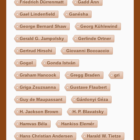
Friedrich Dürrenmatt
Gadd Ann
Gael Lindenfield
Ganésha
George Bernard Shaw
Georg Kühlewind
Gerald G. Jampolsky
Gerlinde Ortner
Gertrud Hirschi
Giovanni Boccaccio
Gogol
Gonda István
Graham Hancock
Gregg Braden
gri
Griga Zsuzsanna
Gustave Flaubert
Guy de Maupassant
Gárdonyi Géza
H. Jackson Brown
H. P. Blavatsky
Hamvas Béla
Hankiss Elemér
Hans Christian Andersen
Harald W. Tietze