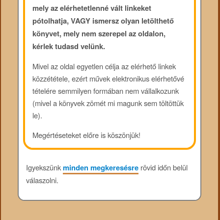
mely az elérhetetlenné vált linkeket
pótolhatja, VAGY ismersz olyan letölthető
könyvet, mely nem szerepel az oldalon,
kérlek tudasd velünk.
Mivel az oldal egyetlen célja az elérhető linkek
közzététele, ezért művek elektronikus elérhetővé
tételére semmilyen formában nem vállalkozunk
(mivel a könyvek zömét mi magunk sem töltöttük
le).
Megértéseteket előre is köszönjük!
Igyekszünk
minden megkeresésre
rövid időn belül
válaszolni.