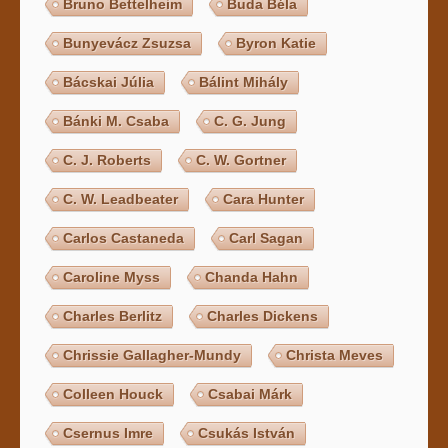
Bruno Bettelheim
Buda Béla
Bunyevácz Zsuzsa
Byron Katie
Bácskai Júlia
Bálint Mihály
Bánki M. Csaba
C. G. Jung
C. J. Roberts
C. W. Gortner
C. W. Leadbeater
Cara Hunter
Carlos Castaneda
Carl Sagan
Caroline Myss
Chanda Hahn
Charles Berlitz
Charles Dickens
Chrissie Gallagher-Mundy
Christa Meves
Colleen Houck
Csabai Márk
Csernus Imre
Csukás István