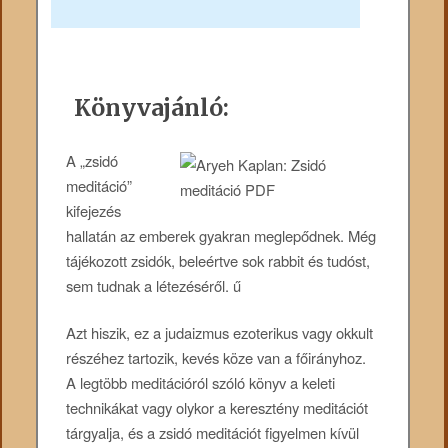
Könyvajánló:
A „zsidó
meditáció”
kifejezés
hallatán az emberek gyakran meglepődnek. Még
tájékozott zsidók, beleértve sok rabbit és tudóst,
sem tudnak a létezéséről. ű
Azt hiszik, ez a judaizmus ezoterikus vagy okkult
részéhez tartozik, kevés köze van a főirányhoz.
A legtöbb meditációról szóló könyv a keleti
technikákat vagy olykor a keresztény meditációt
tárgyalja, és a zsidó meditációt figyelmen kívül