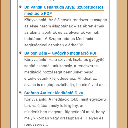
Dr. Pandit Usharbudh Arya: Szupertudatos
meditáció PDF
Könyvajánló: Az élőlények rendszerint csupán
az elme három állapotának – az ébrenlétnek,
az álomállapotnak és az alvásnak vannak
tudatában. A Szupertudatos Meditáció
segítségével azonban elérhetjük...
Balogh Béla – Gyógyító meditáció PDF
Könyvajánló: Ha a szívünk tiszta és gyógyító-
segítő szándékunk komoly, a rendszeres
meditáció hozzásegít bennünket belső
érzékelésünk kifejlődéséhez. Mindezt az
olvasó is megtapasztalhatja, ha elmélyed az...
Stefano Autieri: Meditáció Djvu
Könyvajánló: A meditáció több, mint egyszerű
tan, valójában mély lelki igény, ami
mindenkiben megvan, függetlenül attól, hogy
melyik korban vagy országban él. Helyes és
rendszeres...