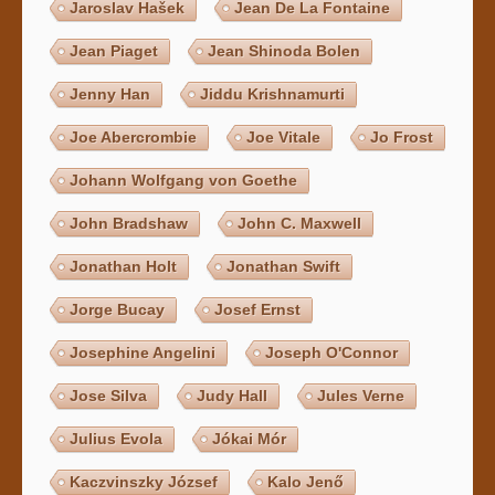
Jaroslav Hašek
Jean De La Fontaine
Jean Piaget
Jean Shinoda Bolen
Jenny Han
Jiddu Krishnamurti
Joe Abercrombie
Joe Vitale
Jo Frost
Johann Wolfgang von Goethe
John Bradshaw
John C. Maxwell
Jonathan Holt
Jonathan Swift
Jorge Bucay
Josef Ernst
Josephine Angelini
Joseph O'Connor
Jose Silva
Judy Hall
Jules Verne
Julius Evola
Jókai Mór
Kaczvinszky József
Kalo Jenő