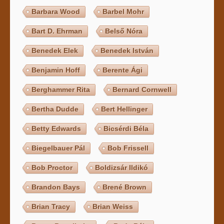
Barbara Wood
Barbel Mohr
Bart D. Ehrman
Belső Nóra
Benedek Elek
Benedek István
Benjamin Hoff
Berente Ági
Berghammer Rita
Bernard Cornwell
Bertha Dudde
Bert Hellinger
Betty Edwards
Bicsérdi Béla
Biegelbauer Pál
Bob Frissell
Bob Proctor
Boldizsár Ildikó
Brandon Bays
Brené Brown
Brian Tracy
Brian Weiss