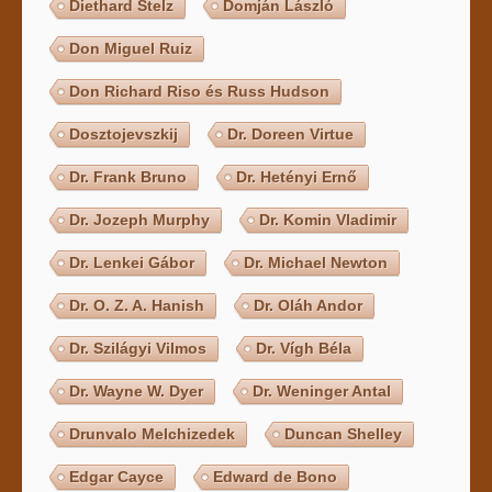
Diethard Stelz
Domján László
Don Miguel Ruiz
Don Richard Riso és Russ Hudson
Dosztojevszkij
Dr. Doreen Virtue
Dr. Frank Bruno
Dr. Hetényi Ernő
Dr. Jozeph Murphy
Dr. Komin Vladimir
Dr. Lenkei Gábor
Dr. Michael Newton
Dr. O. Z. A. Hanish
Dr. Oláh Andor
Dr. Szilágyi Vilmos
Dr. Vígh Béla
Dr. Wayne W. Dyer
Dr. Weninger Antal
Drunvalo Melchizedek
Duncan Shelley
Edgar Cayce
Edward de Bono