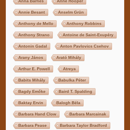
Anna Barnes
Anne Hooper
Annie Besant
Anselm Grün
Anthony de Mello
Anthony Robbins
Anthony Strano
Antoine de Saint-Exupéry
Antonin Gadal
Anton Pavlovics Csehov
Arany János
Arató Mihály
Arthur E. Powell
Atreya
Babits Mihály
Babulka Péter
Bagdy Emőke
Baird T. Spalding
Baktay Ervin
Balogh Béla
Barbara Hand Clow
Barbara Marcainak
Barbara Pease
Barbara Taylor Bradford