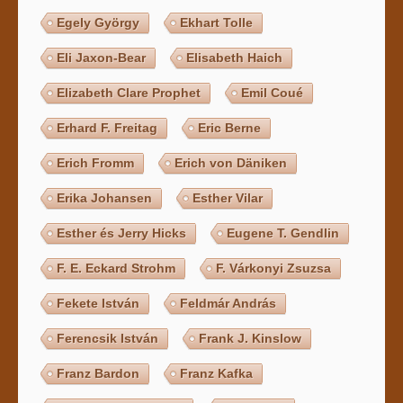
Egely György
Ekhart Tolle
Eli Jaxon-Bear
Elisabeth Haich
Elizabeth Clare Prophet
Emil Coué
Erhard F. Freitag
Eric Berne
Erich Fromm
Erich von Däniken
Erika Johansen
Esther Vilar
Esther és Jerry Hicks
Eugene T. Gendlin
F. E. Eckard Strohm
F. Várkonyi Zsuzsa
Fekete István
Feldmár András
Ferencsik István
Frank J. Kinslow
Franz Bardon
Franz Kafka