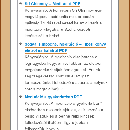
Sri Chinmoy – Meditáció PDF
Könyvajánló: A könyvben Sri Chinmoy egy
megvilágosult spirituális mester óceán-
mélységű tudásával vezeti be az olvasót a
meditáció világába. ű Szól a kezdeti
lépésekről, a belső...
Sogyal Rinpoche: Meditáció – Tibeti könyv
életről és halálról PDF
Könyvajánló: „A meditáció elsajátítása a
legnagyobb kegy, amivel ebben az életben
megajándékozhatjuk önmagunkat. Ennek
segítségével indulhatunk el az igaz
természetünket felfedező utazásra, amelynek
során megtalálhatjuk...
Meditáció a gyakorlatban PDF
Könyvajánló: „A meditáció a gyakorlatban”
elsősorban azoknak ajánlott, akik kezdők a
belső világuk és a benne rejlő kincsek
felfedezését illetően. Egyre jobban
felismerjük, hogy a...