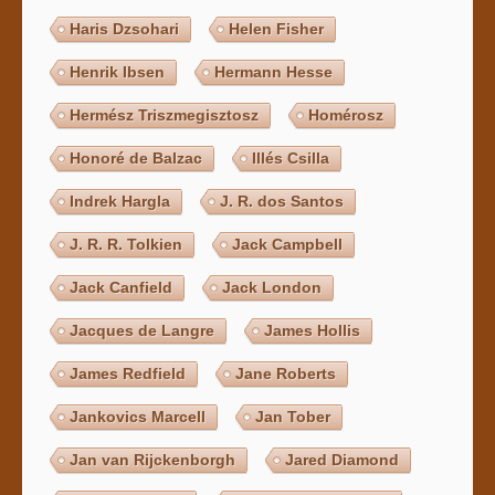
Haris Dzsohari
Helen Fisher
Henrik Ibsen
Hermann Hesse
Hermész Triszmegisztosz
Homérosz
Honoré de Balzac
Illés Csilla
Indrek Hargla
J. R. dos Santos
J. R. R. Tolkien
Jack Campbell
Jack Canfield
Jack London
Jacques de Langre
James Hollis
James Redfield
Jane Roberts
Jankovics Marcell
Jan Tober
Jan van Rijckenborgh
Jared Diamond