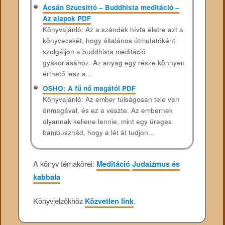
Ácsán Szucsittó – Buddhista meditáció –
Az alapok PDF
Könyvajánló: Az a szándék hívta életre azt a
könyvecskét, hogy általános útmutatóként
szolgáljon a buddhista meditáció
gyakorlásához. Az anyag egy része könnyen
érthető lesz a...
OSHO: A fű nő magától PDF
Könyvajánló: Az ember túlságosan tele van
önmagával, és ez a veszte. Az embernek
olyannak kellene lennie, mint egy üreges
bambusznád, hogy a lét át tudjon...
A könyv témakörei:
Meditáció
Judaizmus és
kabbala
Könyvjelzőkhöz
Közvetlen link
.