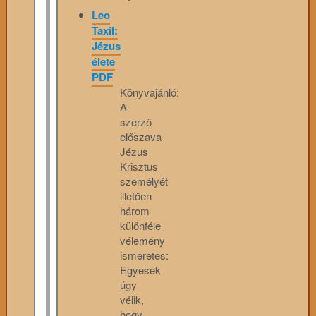
Leo
Taxil:
Jézus
élete
PDF
Könyvajánló:
A
szerző
előszava
Jézus
Krisztus
személyét
illetően
három
különféle
vélemény
ismeretes:
Egyesek
úgy
vélik,
hogy