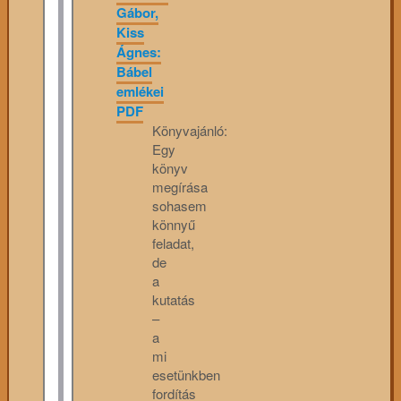
Gábor,
Kiss
Ágnes:
Bábel
emlékei
PDF
Könyvajánló:
Egy
könyv
megírása
sohasem
könnyű
feladat,
de
a
kutatás
–
a
mi
esetünkben
fordítás