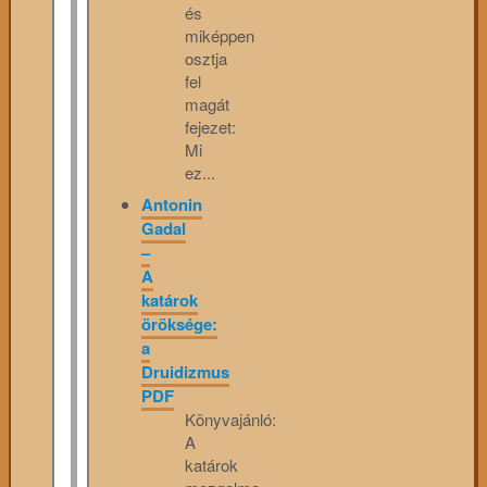
és
miképpen
osztja
fel
magát
fejezet:
Mi
ez...
Antonin
Gadal
–
A
katárok
öröksége:
a
Druidizmus
PDF
Könyvajánló:
A
katárok