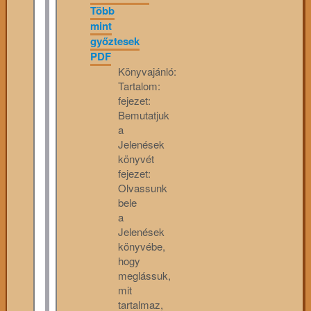
Több
mint
győztesek
PDF
Könyvajánló:
Tartalom:
fejezet:
Bemutatjuk
a
Jelenések
könyvét
fejezet:
Olvassunk
bele
a
Jelenések
könyvébe,
hogy
meglássuk,
mit
tartalmaz,