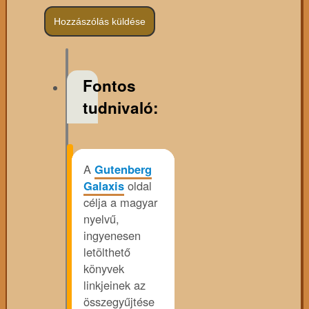
Fontos
tudnivaló:
A
Gutenberg
Galaxis
oldal
célja a magyar
nyelvű,
ingyenesen
letölthető
könyvek
linkjeinek az
összegyűjtése