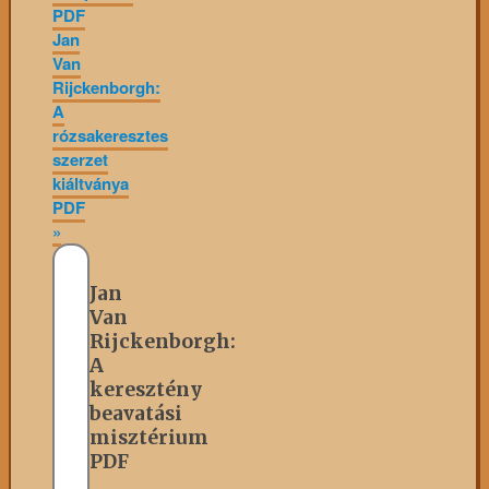
PDF
Jan
Van
Rijckenborgh:
A
rózsakeresztes
szerzet
kiáltványa
PDF
»
Jan
Van
Rijckenborgh:
A
keresztény
beavatási
misztérium
PDF