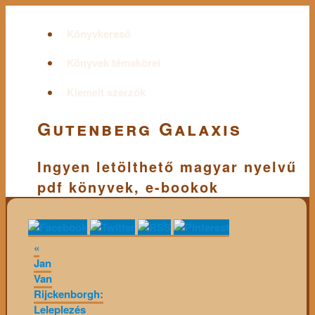
Könyvkereső
Könyvek témakörei
Kiemelt szerzők
Gutenberg Galaxis
Ingyen letölthető magyar nyelvű
pdf könyvek, e-bookok
«
Jan
Van
Rijckenborgh:
Leleplezés