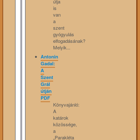
útja
is
van
a
szent
gyógyulás
elfogadásának?
Melyik...
Antonin
Gadal:
A
Szent
Grál
útján
PDF
Könyvajánló:
A
katárok
közössége,
a
„Parakléta