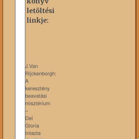
könyv
letöltési
linkje:
J.Van
Rijckenborgh:
A
keresztény
beavatási
misztérium
–
Dei
Gloria
Intacta