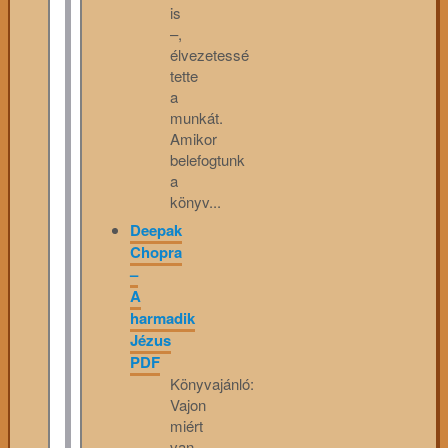
is
–,
élvezetessé
tette
a
munkát.
Amikor
belefogtunk
a
könyv...
Deepak
Chopra
–
A
harmadik
Jézus
PDF
Könyvajánló:
Vajon
miért
van