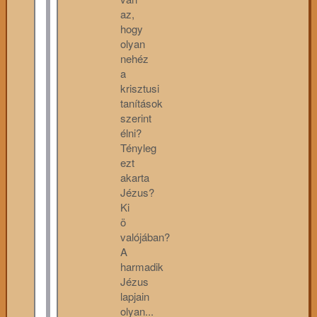
az,
hogy
olyan
nehéz
a
krisztusi
tanítások
szerint
élni?
Tényleg
ezt
akarta
Jézus?
Ki
ö
valójában?
A
harmadik
Jézus
lapjain
olyan...