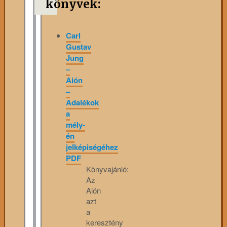
könyvek:
Carl
Gustav
Jung
–
Aión
–
Adalékok
a
mély-
én
jelképiségéhez
PDF
Könyvajánló:
Az
Aión
azt
a
keresztény