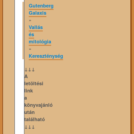
Gutenberg
Galaxis
»
Vallás
és
mitológia
»
Kereszténység
↓↓↓
A
letöltési
link
a
könyvajánló
után
található
↓↓↓