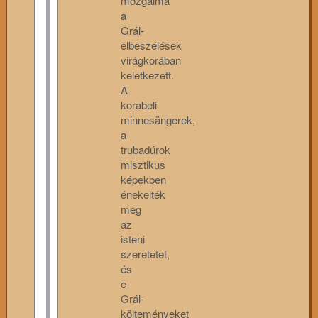
mozgalma
a
Grál-
elbeszélések
virágkorában
keletkezett.
A
korabeli
minnesängerek,
a
trubadúrok
misztikus
képekben
énekelték
meg
az
isteni
szeretetet,
és
e
Grál-
költeményeket