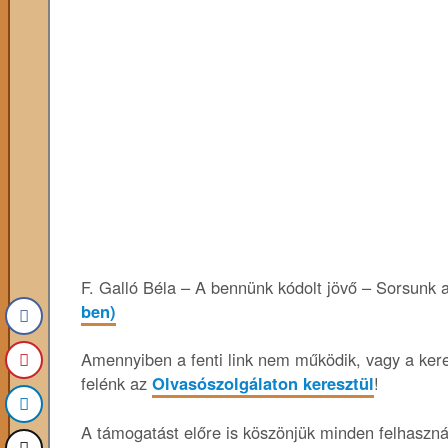
F. Galló Béla – A bennünk kódolt jövő – Sorsunk 
ben)
Amennyiben a fenti link nem működik, vagy a keres
felénk az
Olvasószolgálaton keresztül
!
A támogatást előre is köszönjük minden felhaszn