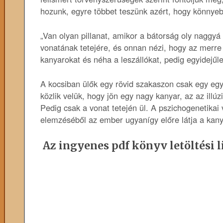
hozunk, egyre többet teszünk azért, hogy könnyeb
„Van olyan pillanat, amikor a bátorság oly naggyá
vonatának tetejére, és onnan nézi, hogy az merre 
kanyarokat és néha a leszállókat, pedig egyidejűl
A kocsiban ülők egy rövid szakaszon csak egy egye
közlik velük, hogy jön egy nagy kanyar, az az illúz
Pedig csak a vonat tetején ül. A pszichogenetikai
elemzéséből az ember ugyanígy előre látja a kanyar
Az ingyenes pdf könyv letöltési l