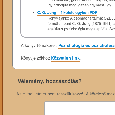
így érthetjük meg igazán egymást, így...
C. G. Jung – 4 kötete egyben PDF
Könyvajánló: A csomag tartalma: SZELL
formátumban) C. G. Jung (1875-1961) a 
analitikus pszichológia megalapítója. Sz
A könyv témakörei:
Pszichológia és pszichoterá
Könyvjelzőkhöz
Közvetlen link
.
Vélemény, hozzászólás?
Az e-mail címet nem tesszük közzé.
A kötelező me