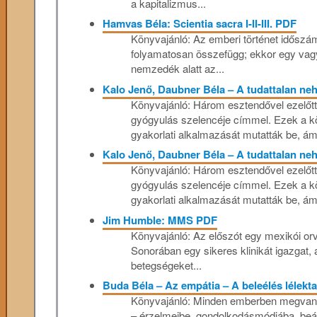
a kapitalizmus...
Hamvas Béla: Scientia sacra I-II-III. PDF
Könyvajánló: Az ​emberi történet időszám
folyamatosan összefügg; ekkor egy vag
nemzedék alatt az...
Kalo Jenő, Daubner Béla – A tudattalan neh
Könyvajánló: Három esztendővel ezelőtt 
gyógyulás szelencéje címmel. Ezek a kö
gyakorlati alkalmazását mutatták be, ám 
Kalo Jenő, Daubner Béla – A tudattalan neh
Könyvajánló: Három esztendővel ezelőtt 
gyógyulás szelencéje címmel. Ezek a kö
gyakorlati alkalmazását mutatták be, ám 
Jim Humble: MMS PDF
Könyvajánló: Az előszót egy mexikói orv
Sonorában egy sikeres klinikát igazgat, 
betegségeket...
Buda Béla – Az empátia – A beleélés lélekt
Könyvajánló: Minden emberben megvan a
– érzelmeibe, gondolkodásmódjába, beál