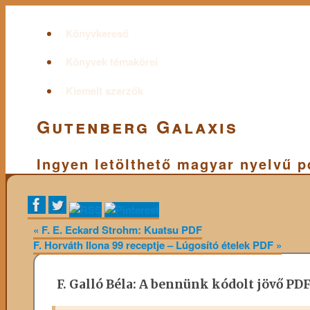
Könyvkereső
Könyvek témakörei
Kiemelt szerzők
Gutenberg Galaxis
Ingyen letölthető magyar nyelvű 
«
F. E. Eckard Strohm: Kuatsu PDF
F. Horváth Ilona 99 receptje – Lúgosító ételek PDF
»
F. Galló Béla: A bennünk kódolt jövő PD