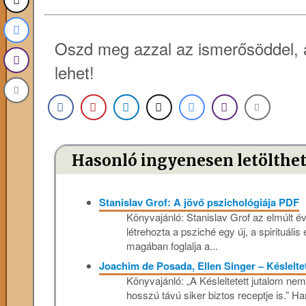
Oszd meg azzal az ismerősöddel, 
lehet!
Hasonló ingyenesen letölthe
Stanislav Grof: A jövő pszichológiája PDF
Könyvajánló: Stanislav Grof az elmúlt 
létrehozta a psziché egy új, a spirituáli
magában foglalja a...
Joachim de Posada, Ellen Singer – Késlelte
Könyvajánló: „A Késleltetett jutalom ne
hosszú távú siker biztos receptje is.” 