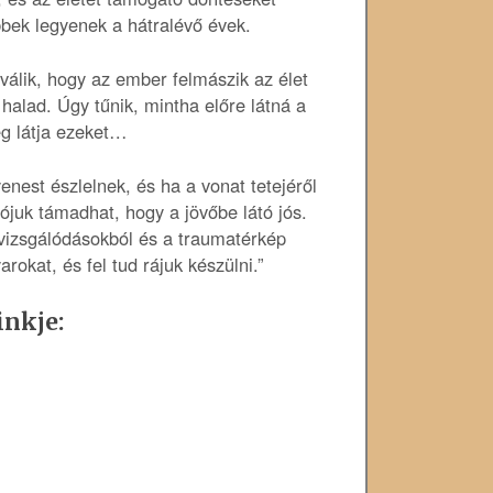
bek legyenek a hátralévő évek.
 válik, hogy az ember felmászik az élet
halad. Úgy tűnik, mintha előre látná a
eg látja ezeket…
nest észlelnek, és ha a vonat tetejéről
iójuk támadhat, hogy a jövőbe látó jós.
 vizsgálódásokból és a traumatérkép
okat, és fel tud rájuk készülni.”
inkje: