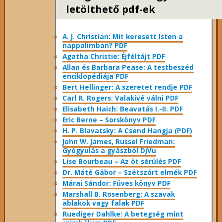
letölthető pdf-ek
A. J. Christian: Mit keresett Isten a
nappalimban? PDF
Agatha Christie: Éjféltájt PDF
Allan és Barbara Pease: A testbeszéd
enciklopédiája PDF
Bert Hellinger: A ​szeretet rendje PDF
Carl R. Rogers: Valakivé válni PDF
Elisabeth Haich: Beavatás I.-II. PDF
Eric Berne – Sorskönyv PDF
H. P. Blavatsky: A Csend Hangja (PDF)
John W. James, Russel Friedman:
Gyógyulás a gyászból DjVu
Lise Bourbeau – Az öt sérülés PDF
Dr. Máté Gábor – Szétszórt elmék PDF
Márai Sándor: Füves könyv PDF
Marshall B. Rosenberg: A szavak
ablakok vagy falak PDF
Ruediger Dahlke: A betegség mint