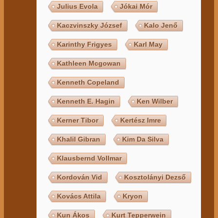
Julius Evola
Jókai Mór
Kaczvinszky József
Kalo Jenő
Karinthy Frigyes
Karl May
Kathleen Mcgowan
Kenneth Copeland
Kenneth E. Hagin
Ken Wilber
Kerner Tibor
Kertész Imre
Khalil Gibran
Kim Da Silva
Klausbernd Vollmar
Kordován Vid
Kosztolányi Dezső
Kovács Attila
Kryon
Kun Ákos
Kurt Tepperwein