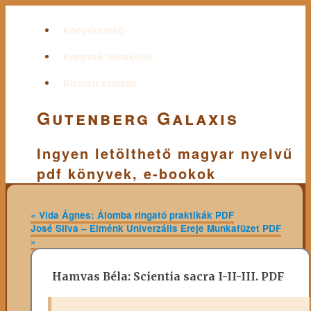
Könyvkereső
Könyvek témakörei
Kiemelt szerzők
Gutenberg Galaxis
Ingyen letölthető magyar nyelvű
pdf könyvek, e-bookok
«
Vida Ágnes: Álomba ringató praktikák PDF
José Silva – Elménk Univerzális Ereje Munkafüzet PDF
»
Hamvas Béla: Scientia sacra I-II-III. PDF