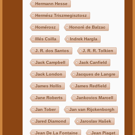
Hermann Hesse
Hermész Triszmegisztosz
Homérosz
Honoré de Balzac
Illés Csilla
Indrek Hargla
J. R. dos Santos
J. R. R. Tolkien
Jack Campbell
Jack Canfield
Jack London
Jacques de Langre
James Hollis
James Redfield
Jane Roberts
Jankovics Marcell
Jan Tober
Jan van Rijckenborgh
Jared Diamond
Jaroslav Hašek
Jean De La Fontaine
Jean Piaget