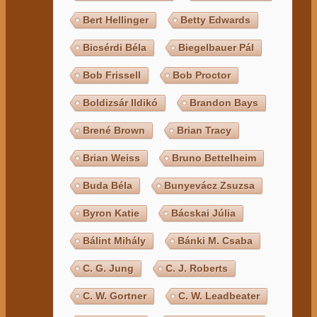
Bert Hellinger
Betty Edwards
Bicsérdi Béla
Biegelbauer Pál
Bob Frissell
Bob Proctor
Boldizsár Ildikó
Brandon Bays
Brené Brown
Brian Tracy
Brian Weiss
Bruno Bettelheim
Buda Béla
Bunyevácz Zsuzsa
Byron Katie
Bácskai Júlia
Bálint Mihály
Bánki M. Csaba
C. G. Jung
C. J. Roberts
C. W. Gortner
C. W. Leadbeater