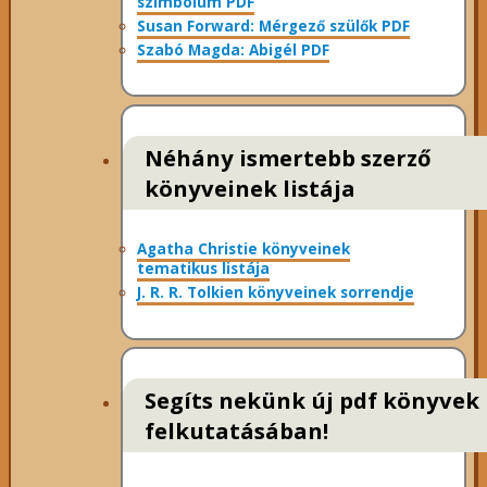
szimbólum PDF
Susan Forward: Mérgező szülők PDF
Szabó Magda: Abigél PDF
Néhány ismertebb szerző
könyveinek listája
Agatha Christie könyveinek
tematikus listája
J. R. R. Tolkien könyveinek sorrendje
Segíts nekünk új pdf könyvek
felkutatásában!