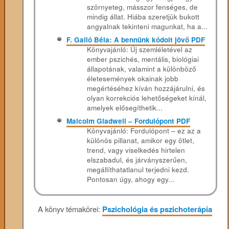
szörnyeteg, másszor fenséges, de
mindig állat. Hiába szeretjük bukott
angyalnak tekinteni magunkat, ha a...
F. Galló Béla: A bennünk kódolt jövő PDF
Könyvajánló: Új szemléletével az
ember pszichés, mentális, biológiai
állapotának, valamint a különböző
életesemények okainak jobb
megértéséhez kíván hozzájárulni, és
olyan korrekciós lehetőségeket kínál,
amelyek elősegíthetik...
Malcolm Gladwell – Fordulópont PDF
Könyvajánló: Fordulópont – ez az a
különös pillanat, amikor egy ötlet,
trend, vagy viselkedés hirtelen
elszabadul, és járványszerűen,
megállíthatatlanul terjedni kezd.
Pontosan úgy, ahogy egy...
A könyv témakörei:
Pszichológia és pszichoterápia