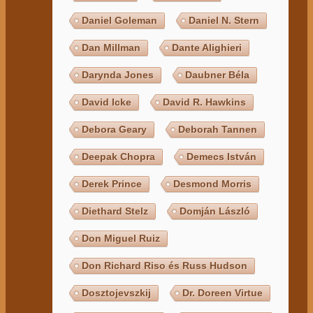
Daniel Goleman
Daniel N. Stern
Dan Millman
Dante Alighieri
Darynda Jones
Daubner Béla
David Icke
David R. Hawkins
Debora Geary
Deborah Tannen
Deepak Chopra
Demecs István
Derek Prince
Desmond Morris
Diethard Stelz
Domján László
Don Miguel Ruiz
Don Richard Riso és Russ Hudson
Dosztojevszkij
Dr. Doreen Virtue