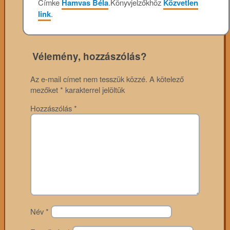
Címke
Hamvas Béla
.
Könyvjelzőkhöz
Közvetlen
link
.
Vélemény, hozzászólás?
Az e-mail címet nem tesszük közzé.
A kötelező
mezőket
*
karakterrel jelöltük
Hozzászólás
*
Név
*