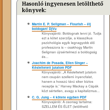
Hasonló ingyenesen letölthető
könyvek:
Martin E. P. Seligman – Flourish – élj
boldogan! DjVu
Könyvajánló: Boldognak lenni jó. Tudja
ezt a kötet szerzője, a klasszikus
pszichológia egyik legnagyobb élő
professzora is – csakhogy Martin
Seligman újraértelmezi a boldogság
és...
Joachim de Posada, Ellen Singer –
Késleltetett jutalom PDF
Könyvajánló: „A Késleltetett jutalom
nem csupán szellemi ínyencfalat,
hanem a hosszú távú siker biztos
receptje is.” Harvey Mackay a Cápák
közt sértetlen, avagy a kapitalizmus...
C. G. Jung – 4 kötete egyben PDF
Könyvajánló: A csomag tartalma:
SZELLEM ÉS ÉLET (letölthető