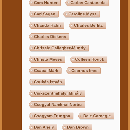
Cara Hunter
Carlos Castaneda
Carl Sagan
Caroline Myss
Chanda Hahn
Charles Berlitz
Charles Dickens
Chrissie Gallagher-Mundy
Christa Meves
Colleen Houck
Csabai Márk
Csernus Imre
Csukás István
Csíkszentmihályi Mihály
Csögyal Namkhai Norbu
Csögyam Trungpa
Dale Carnegie
Dan Ariely
Dan Brown