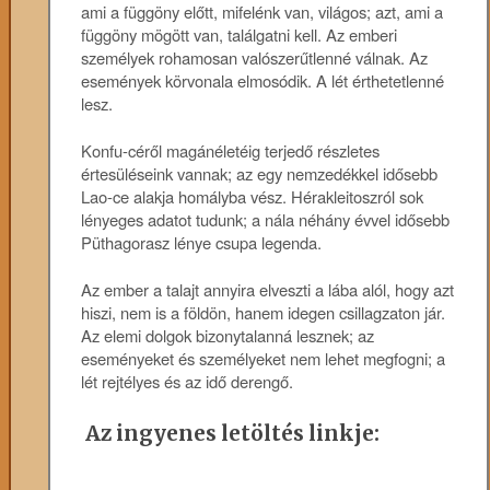
ami a függöny előtt, mifelénk van, világos; azt, ami a
függöny mögött van, találgatni kell. Az emberi
személyek rohamosan valószerűtlenné válnak. Az
események körvonala elmosódik. A lét érthetetlenné
lesz.
Konfu-céről magánéletéig terjedő részletes
értesüléseink vannak; az egy nemzedékkel idősebb
Lao-ce alakja homályba vész. Hérakleitoszról sok
lényeges adatot tudunk; a nála néhány évvel idősebb
Püthagorasz lénye csupa legenda.
Az ember a talajt annyira elveszti a lába alól, hogy azt
hiszi, nem is a földön, hanem idegen csillagzaton jár.
Az elemi dolgok bizonytalanná lesznek; az
eseményeket és személyeket nem lehet megfogni; a
lét rejtélyes és az idő derengő.
Az ingyenes letöltés linkje: