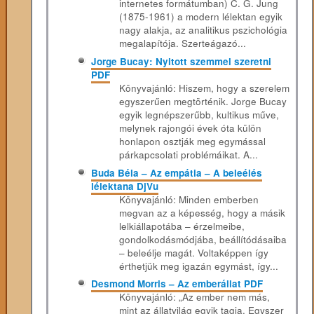
internetes formátumban) C. G. Jung
(1875-1961) a modern lélektan egyik
nagy alakja, az analitikus pszichológia
megalapítója. Szerteágazó...
Jorge Bucay: Nyitott szemmel szeretni
PDF
Könyvajánló: Hiszem, hogy a szerelem
egyszerűen megtörténik. Jorge Bucay
egyik legnépszerűbb, kultikus műve,
melynek rajongói évek óta külön
honlapon osztják meg egymással
párkapcsolati problémáikat. A...
Buda Béla – Az empátia – A beleélés
lélektana DjVu
Könyvajánló: Minden emberben
megvan az a képesség, hogy a másik
lelkiállapotába – érzelmeibe,
gondolkodásmódjába, beállítódásaiba
– beleélje magát. Voltaképpen így
érthetjük meg igazán egymást, így...
Desmond Morris – Az emberállat PDF
Könyvajánló: „Az ember nem más,
mint az állatvilág egyik tagja. Egyszer