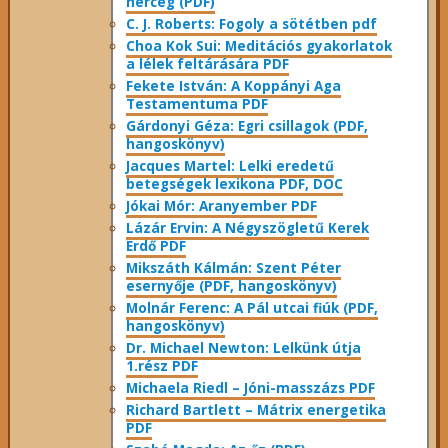
herceg (PDF)
C. J. Roberts: Fogoly a sötétben pdf
Choa Kok Sui: Meditációs gyakorlatok
a lélek feltárására PDF
Fekete István: A Koppányi Aga
Testamentuma PDF
Gárdonyi Géza: Egri csillagok (PDF,
hangoskönyv)
Jacques Martel: Lelki eredetű
betegségek lexikona PDF, DOC
Jókai Mór: Aranyember PDF
Lázár Ervin: A Négyszögletű Kerek
Erdő PDF
Mikszáth Kálmán: Szent Péter
esernyője (PDF, hangoskönyv)
Molnár Ferenc: A Pál utcai fiúk (PDF,
hangoskönyv)
Dr. Michael Newton: Lelkünk útja
1.rész PDF
Michaela Riedl – Jóni-masszázs PDF
Richard Bartlett – Mátrix energetika
PDF