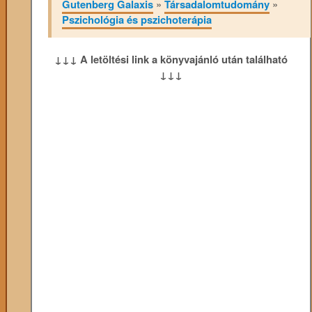
Gutenberg Galaxis
»
Társadalomtudomány
»
Pszichológia és pszichoterápia
↓↓↓ A letöltési link a könyvajánló után található
↓↓↓