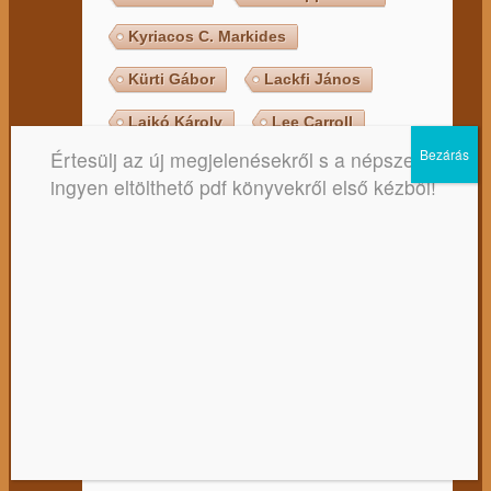
Kyriacos C. Markides
Kürti Gábor
Lackfi János
Lajkó Károly
Lee Carroll
Értesülj az új megjelenésekről s a népszerű,
Leslie Abraham
ingyen eltölthető pdf könyvekről első kézből!
Lev Nyikolajevics Tolsztoj
Lewis Carroll
Libby Purves
Lilian Verner Bonds
Lily Water
Lobszang Rampa
Louann Brizendine
Louise L. Hay
Lynn Picknett
Láma Anagarika Govinda