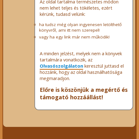
Az oldal tartalma természetes módon
nem lehet teljes és tökéletes, ezért
kérünk, tudasd velünk:
ha tudsz még olyan ingyenesen letölthető
könyvről, ami itt nem szerepel!
vagy ha egy link már nem működik!
A minden jelzést, melyek nem a könyvek
tartalmára vonatkozik, az
Olvasószolgálaton
keresztül juttasd el
hozzánk, hogy az oldal használhatósága
megmaradjon.
Előre is köszönjük a megértő és
támogató hozzáállást!