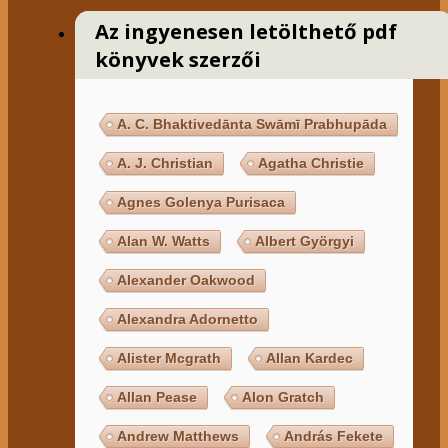
Az ingyenesen letölthető pdf
könyvek szerzői
A. C. Bhaktivedānta Swāmī Prabhupāda
A. J. Christian
Agatha Christie
Agnes Golenya Purisaca
Alan W. Watts
Albert Györgyi
Alexander Oakwood
Alexandra Adornetto
Alister Mcgrath
Allan Kardec
Allan Pease
Alon Gratch
Andrew Matthews
András Fekete