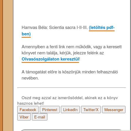
Hamvas Béla: Scientia sacra I-II-III.
(letöltés pdf-
ben)
Amennyiben a fenti link nem működik, vagy a keresett
könyvet nem találja, kérjük, jelezze felénk az
Olvasószolgálaton keresztül
!
A támogatást előre is köszönjük minden felhasználó
nevében.
Oszd meg azzal az ismerősöddel, akinek ez a könyv
hasznos lehet!
Facebook
Pinterest
LinkedIn
Twitter/X
Messenger
Viber
E-mail