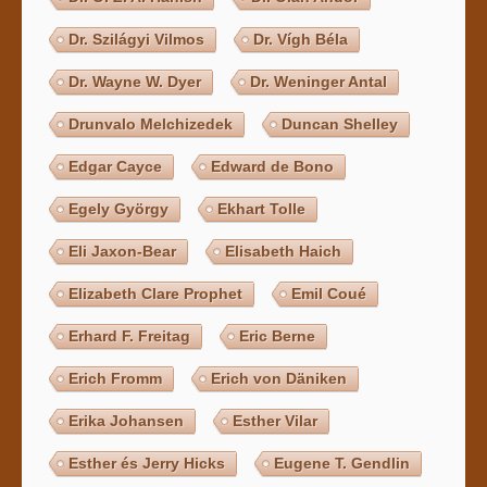
Dr. Szilágyi Vilmos
Dr. Vígh Béla
Dr. Wayne W. Dyer
Dr. Weninger Antal
Drunvalo Melchizedek
Duncan Shelley
Edgar Cayce
Edward de Bono
Egely György
Ekhart Tolle
Eli Jaxon-Bear
Elisabeth Haich
Elizabeth Clare Prophet
Emil Coué
Erhard F. Freitag
Eric Berne
Erich Fromm
Erich von Däniken
Erika Johansen
Esther Vilar
Esther és Jerry Hicks
Eugene T. Gendlin