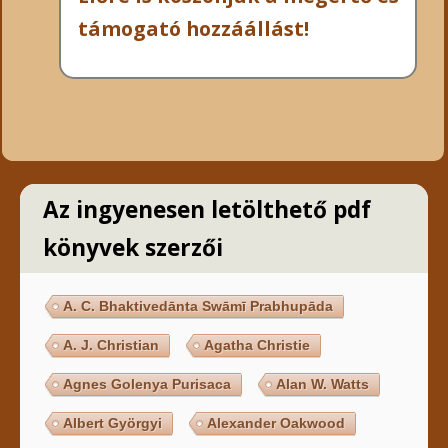
támogató hozzáállást!
Az ingyenesen letölthető pdf
könyvek szerzői
A. C. Bhaktivedānta Swāmī Prabhupāda
A. J. Christian
Agatha Christie
Agnes Golenya Purisaca
Alan W. Watts
Albert Györgyi
Alexander Oakwood