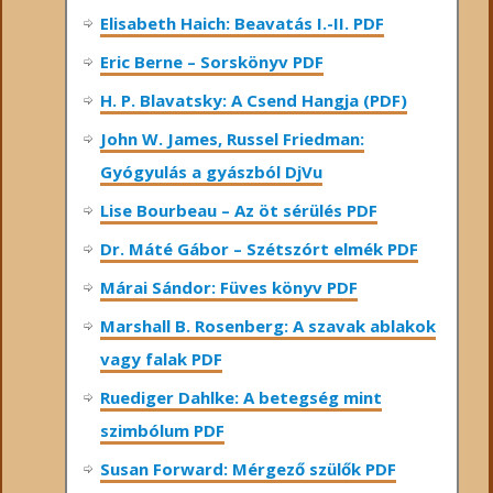
Elisabeth Haich: Beavatás I.-II. PDF
Eric Berne – Sorskönyv PDF
H. P. Blavatsky: A Csend Hangja (PDF)
John W. James, Russel Friedman:
Gyógyulás a gyászból DjVu
Lise Bourbeau – Az öt sérülés PDF
Dr. Máté Gábor – Szétszórt elmék PDF
Márai Sándor: Füves könyv PDF
Marshall B. Rosenberg: A szavak ablakok
vagy falak PDF
Ruediger Dahlke: A betegség mint
szimbólum PDF
Susan Forward: Mérgező szülők PDF