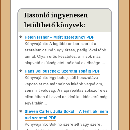
Hasonló ingyenesen
letölthető könyvek:
Helen Fisher – Miért szeretünk? PDF
Könyvajánló: A legtöbb ember szerint a
szerelem csupán egy érzés, pedig jóval több
annál. Olyan erős késztetés, ami sok más
alapvető szükségletet, például az éhséget...
Hans Jellouschek: Szeretni sokáig PDF
Könyvajánló: Egy beteljesült hosszútávú
kapcsolat ma már sajnos inkább vágyálom,
semmint valóság. A napi realitás sokszor éles
ellentétben áll ezzel az ideállal. Időszerű még
egyáltalán...
Steven Carter, Julia Sokol – A férfi, aki nem
tud szeretni PDF
Könyvajánló: Sok nő szeretett vagy szeret