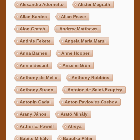
Alexandra Adornetto
Alister Mcgrath
Allan Kardec
Allan Pease
Alon Gratch
Andrew Matthews
András Fekete
Angela Maria Marui
Anna Barnes
Anne Hooper
Annie Besant
Anselm Grün
Anthony de Mello
Anthony Robbins
Anthony Strano
Antoine de Saint-Exupéry
Antonin Gadal
Anton Pavlovics Csehov
Arany János
Arató Mihály
Arthur E. Powell
Atreya
Babits Mihály
Babulka Péter