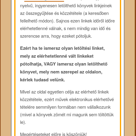
nyelvű, ingyenesen letölthető könyvek linkjeinek
az összegyűjtése és közzététele (a keresőben
fellelhető módon). Sajnos ezen linkek időről időre
elérhetetlenné válnak, s nem mindig van idő és
szerencse arra, hogy ezeket pótoljuk.
Ezért ha te ismersz olyan letöltési linket,
mely az elérhetetlenné vált linkeket
pótolhatja, VAGY ismersz olyan letölthető
könyvet, mely nem szerepel az oldalon,
kérlek tudasd velünk.
Mivel az oldal egyetlen célja az elérhető linkek
közzététele, ezért művek elektronikus elérhetővé
tételére semmilyen formában nem vállalkozunk
(mivel a könyvek zömét mi magunk sem töltöttük
le).
Megértéseteket előre is köszönjük!