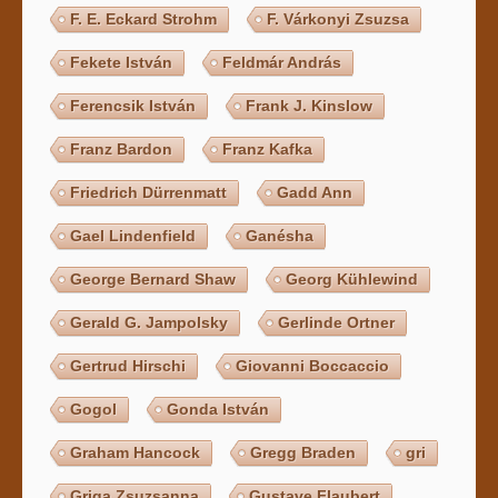
F. E. Eckard Strohm
F. Várkonyi Zsuzsa
Fekete István
Feldmár András
Ferencsik István
Frank J. Kinslow
Franz Bardon
Franz Kafka
Friedrich Dürrenmatt
Gadd Ann
Gael Lindenfield
Ganésha
George Bernard Shaw
Georg Kühlewind
Gerald G. Jampolsky
Gerlinde Ortner
Gertrud Hirschi
Giovanni Boccaccio
Gogol
Gonda István
Graham Hancock
Gregg Braden
gri
Griga Zsuzsanna
Gustave Flaubert