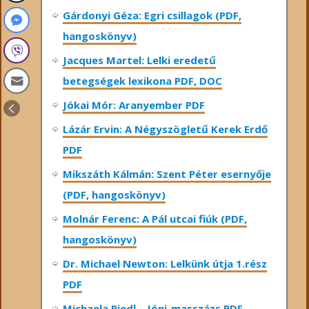
Gárdonyi Géza: Egri csillagok (PDF,
hangoskönyv)
Jacques Martel: Lelki eredetű
betegségek lexikona PDF, DOC
Jókai Mór: Aranyember PDF
Lázár Ervin: A Négyszögletű Kerek Erdő
PDF
Mikszáth Kálmán: Szent Péter esernyője
(PDF, hangoskönyv)
Molnár Ferenc: A Pál utcai fiúk (PDF,
hangoskönyv)
Dr. Michael Newton: Lelkünk útja 1.rész
PDF
Michaela Riedl – Jóni-masszázs PDF