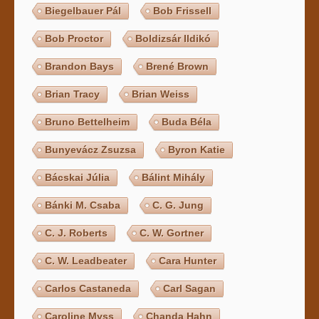
Biegelbauer Pál
Bob Frissell
Bob Proctor
Boldizsár Ildikó
Brandon Bays
Brené Brown
Brian Tracy
Brian Weiss
Bruno Bettelheim
Buda Béla
Bunyevácz Zsuzsa
Byron Katie
Bácskai Júlia
Bálint Mihály
Bánki M. Csaba
C. G. Jung
C. J. Roberts
C. W. Gortner
C. W. Leadbeater
Cara Hunter
Carlos Castaneda
Carl Sagan
Caroline Myss
Chanda Hahn