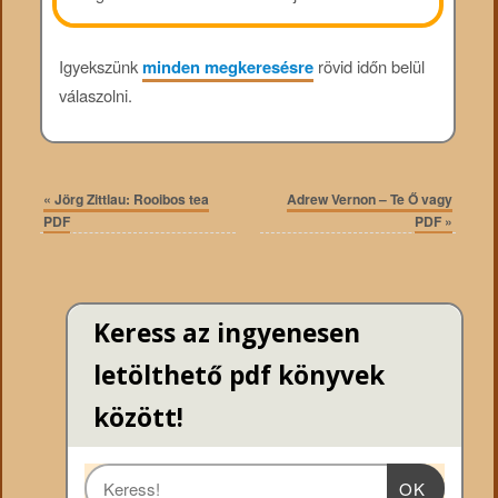
Igyekszünk
minden megkeresésre
rövid időn belül
válaszolni.
«
Jörg Zittlau: Rooibos tea
Adrew Vernon – Te Ő vagy
PDF
PDF
»
Keress az ingyenesen
letölthető pdf könyvek
között!
OK