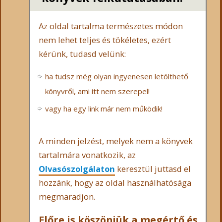
Az oldal tartalma természetes módon
nem lehet teljes és tökéletes, ezért
kérünk, tudasd velünk:
ha tudsz még olyan ingyenesen letölthető
könyvről, ami itt nem szerepel!
vagy ha egy link már nem működik!
A minden jelzést, melyek nem a könyvek
tartalmára vonatkozik, az
Olvasószolgálaton
keresztül juttasd el
hozzánk, hogy az oldal használhatósága
megmaradjon.
Előre is köszönjük a megértő és