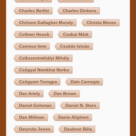
Charles Berlitz
Charles Dickens
Chrissie Gallagher-Mundy
Christa Meves
Colleen Houck
Csabai Márk
Csernus Imre
Csukás István
Csíkszentmihályi Mihály
Csögyal Namkhai Norbu
Csögyam Trungpa
Dale Carnegie
Dan Ariely
Dan Brown
Daniel Goleman
Daniel N. Stern
Dan Millman
Dante Alighieri
Darynda Jones
Daubner Béla