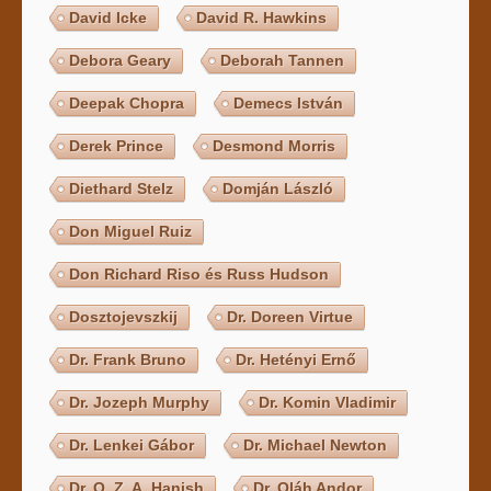
David Icke
David R. Hawkins
Debora Geary
Deborah Tannen
Deepak Chopra
Demecs István
Derek Prince
Desmond Morris
Diethard Stelz
Domján László
Don Miguel Ruiz
Don Richard Riso és Russ Hudson
Dosztojevszkij
Dr. Doreen Virtue
Dr. Frank Bruno
Dr. Hetényi Ernő
Dr. Jozeph Murphy
Dr. Komin Vladimir
Dr. Lenkei Gábor
Dr. Michael Newton
Dr. O. Z. A. Hanish
Dr. Oláh Andor