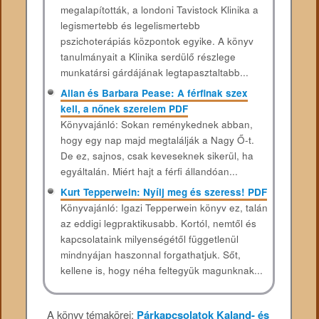
megalapították, a londoni Tavistock Klinika a
legismertebb és legelismertebb
pszichoterápiás központok egyike. A könyv
tanulmányait a Klinika serdülő részlege
munkatársi gárdájának legtapasztaltabb...
Allan és Barbara Pease: A férfinak szex
kell, a nőnek szerelem PDF
Könyvajánló: Sokan reménykednek abban,
hogy egy nap majd megtalálják a Nagy Ő-t.
De ez, sajnos, csak keveseknek sikerül, ha
egyáltalán. Miért hajt a férfi állandóan...
Kurt Tepperwein: Nyílj meg és szeress! PDF
Könyvajánló: Igazi Tepperwein könyv ez, talán
az eddigi legpraktikusabb. Kortól, nemtől és
kapcsolataink milyenségétől függetlenül
mindnyájan haszonnal forgathatjuk. Sőt,
kellene is, hogy néha feltegyük magunknak...
A könyv témakörei:
Párkapcsolatok
Kaland- és