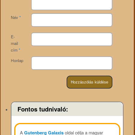
Név
*
E-
mail
cím
*
Honlap
Fontos tudnivaló:
A
Gutenberg Galaxis
oldal célja a magyar