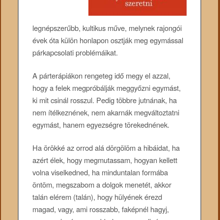
legnépszerűbb, kultikus műve, melynek rajongói
évek óta külön honlapon osztják meg egymással
párkapcsolati problémáikat.
A párterápiákon rengeteg idő megy el azzal,
hogy a felek megpróbálják meggyőzni egymást,
ki mit csinál rosszul. Pedig többre jutnának, ha
nem ítélkeznének, nem akarnák megváltoztatni
egymást, hanem egyezségre törekednének.
Ha örökké az orrod alá dörgölöm a hibáidat, ha
azért élek, hogy megmutassam, hogyan kellett
volna viselkedned, ha minduntalan formába
öntöm, megszabom a dolgok menetét, akkor
talán elérem (talán), hogy hülyének érezd
magad, vagy, ami rosszabb, faképnél hagyj,