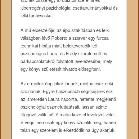
kiberregényt pszichológiai esettanulmányokkal és
lelki tanácsokkal.
A mű elbeszélője, az épp szakításban és lelki
válságban lévő Roberto a szerver egy furcsa
technikai hibája miatt belekeveredik két
pszichológus Laura és Fredy szerelemről és
párkapcsolatokról folytatott levelezésébe, mely
egy könyv születését hivatott elősegíteni.
Az e-mailek épp jókor jönnek, mintha csak neki
szólnának. Egyre hasznosabb segítségnek érzi
az ismeretlen Laura naponta, hetente megjelenő
pszichológiai eszmefuttatásait, lassan szinte
függővé válik, sőt ő maga kezd el levelezni vele.
S végül nemcsak egy könyv születik meg, hanem
talán egy szerelem is elkezdődik ha úgy akarjuk.