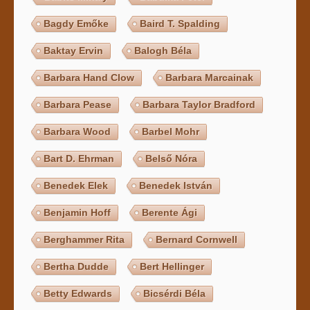
Bagdy Emőke
Baird T. Spalding
Baktay Ervin
Balogh Béla
Barbara Hand Clow
Barbara Marcainak
Barbara Pease
Barbara Taylor Bradford
Barbara Wood
Barbel Mohr
Bart D. Ehrman
Belső Nóra
Benedek Elek
Benedek István
Benjamin Hoff
Berente Ági
Berghammer Rita
Bernard Cornwell
Bertha Dudde
Bert Hellinger
Betty Edwards
Bicsérdi Béla