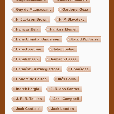
Guy de Maupassant
Gárdonyi Géza
H. Jackson Brown
H. P. Blavatsky
Hamvas Béla
Hankiss Elemér
Hans Christian Andersen
Harald W. Tietze
Haris Dzsohari
Helen Fisher
Henrik Ibsen
Hermann Hesse
Hermész Triszmegisztosz
Homérosz
Honoré de Balzac
Illés Csilla
Indrek Hargla
J. R. dos Santos
J. R. R. Tolkien
Jack Campbell
Jack Canfield
Jack London