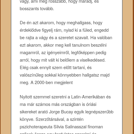
vagy, ami még rosszabb, hogy maradj, és
bosszants tovább.
De én azt akarom, hogy meghallgass, hogy
érdeklődve figyelj rám, nyisd ki a füled, engedd
be rajta a vágy és a szeretet szavait. Ha valóban
ezt akarom, akkor meg kell tanulnom beszélni
magamról, az igényeimről, legfőképpen pedig
arról, hogy mit vált ki belőlem a viselkedésed.
Elég csak ennyit szem előtt tartani, és
valószínűleg sokkal könnyebben hallgatsz majd
meg. A 2000-ben megjelent
Nyitott szemmel szeretni a Latin-Amerikában és
ma már számos más országban is óriási
sikereket arató Jorge Bucay egyik legnépszerűbb
könyve. Szerzőtársával, a szintén
pszichoterapeuta Silvia Salinasszal finoman
szőnek össze egy fordulatos szerelmi és