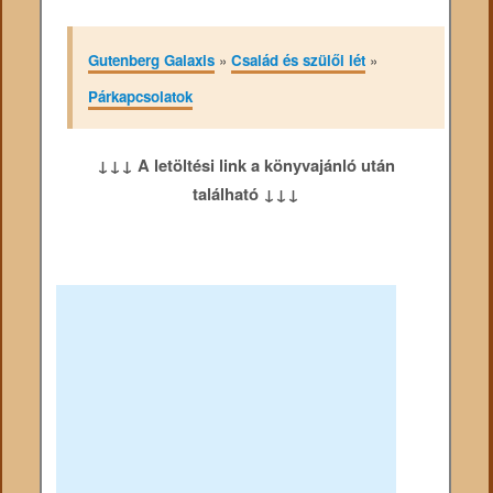
Gutenberg Galaxis
»
Család és szülői lét
»
Párkapcsolatok
↓↓↓ A letöltési link a könyvajánló után
található ↓↓↓