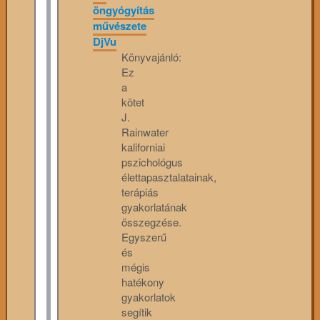
öngyógyítás
művészete
DjVu
Könyvajánló:
Ez
a
kötet
J.
Rainwater
kaliforniai
pszichológus
élettapasztalatainak,
terápiás
gyakorlatának
összegzése.
Egyszerű
és
mégis
hatékony
gyakorlatok
segítik