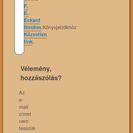
F.
E.
Eckard
Strohm
.
Könyvjelzőkhöz
Közvetlen
link
.
Vélemény,
hozzászólás?
Az
e-
mail
címet
nem
tesszük