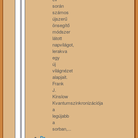
során
számos
újszerű
önsegítő
módszer
látott
napvilágot,
lerakva
egy
új
világnézet
alapjait.
Frank
J.
Kinslow
Kvantumszinkronizációja
a
legújabb
a
sorban,...
Dr.