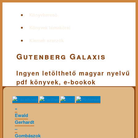
Könyvkereső
Könyvek témakörei
Kiemelt szerzők
Gutenberg Galaxis
Ingyen letölthető magyar nyelvű
pdf könyvek, e-bookok
«
Ewald
Gerhardt
–
Gombászok