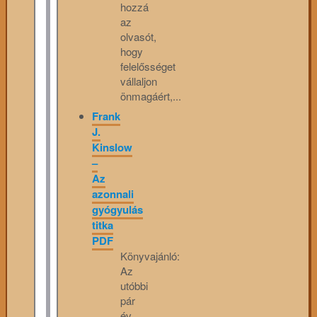
hozzá
az
olvasót,
hogy
felelősséget
vállaljon
önmagáért,...
Frank
J.
Kinslow
–
Az
azonnali
gyógyulás
titka
PDF
Könyvajánló:
Az
utóbbi
pár
év