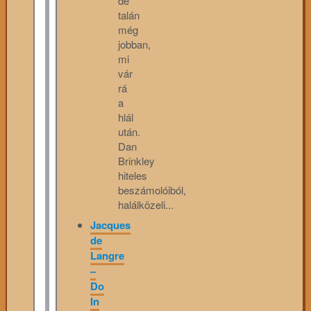
de
talán
még
jobban,
mi
vár
rá
a
hlál
után.
Dan
Brinkley
hiteles
beszámolóiból,
halálközeli...
Jacques
de
Langre
–
Do
In