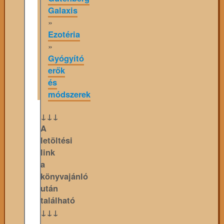
Galaxis
»
Ezotéria
»
Gyógyító
erők
és
módszerek
↓↓↓
A
letöltési
link
a
könyvajánló
után
található
↓↓↓