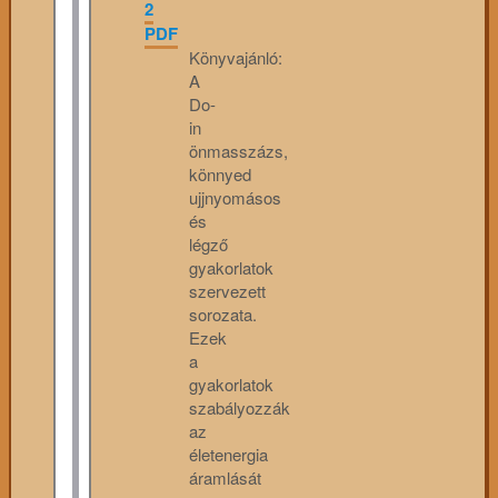
2
PDF
Könyvajánló:
A
Do-
in
önmasszázs,
könnyed
ujjnyomásos
és
légző
gyakorlatok
szervezett
sorozata.
Ezek
a
gyakorlatok
szabályozzák
az
életenergia
áramlását