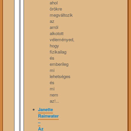
ahol
örökre
megváltozik
az
arról
alkotott
véleményed,
hogy
fizikailag
és
emberileg
mi
lehetséges
és
mi
nem
az!...
Janette
Rainwater
–
Az