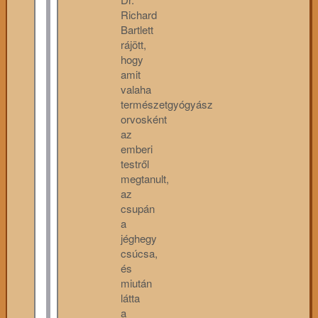
Richard
Bartlett
rájött,
hogy
amit
valaha
természetgyógyász
orvosként
az
emberi
testről
megtanult,
az
csupán
a
jéghegy
csúcsa,
és
miután
látta
a