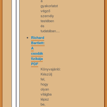
a
gyakorlatot
végző
személy
testében
és
tudatában....
Richard
Bartlett:
A
csodák
fizikája
PDF
Könyvajánló:
Készülj
fel,
hogy
olyan
világba
lépsz
be,