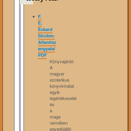
F.
E.
Eckard
Strohm:
Atlantisz
angyalai
PDF
Könyvajánló:
A
magyar
ezoterikus
könyvkínálat
egyik
legértékesebb
és
a
maga
nemében
egyedülálló