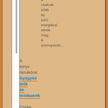
csakrák
sötét
és
sűrű
energiával
telnek
meg.
A
szennyezett...
A
könyv
témakörei:
Gyógyító
erők
és
módszerek
Címke