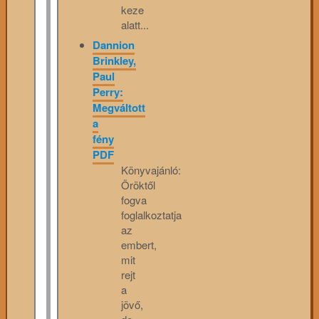
keze
alatt...
Dannion
Brinkley,
Paul
Perry:
Megváltott
a
fény
PDF
Könyvajánló:
Öröktől
fogva
foglalkoztatja
az
embert,
mit
rejt
a
jövő,