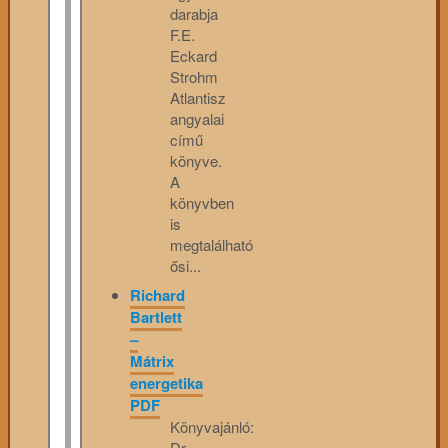
darabja
F.E.
Eckard
Strohm
Atlantisz
angyalai
című
könyve.
A
könyvben
is
megtalálható
ősi...
Richard
Bartlett
–
Mátrix
energetika
PDF
Könyvajánló:
Dr.