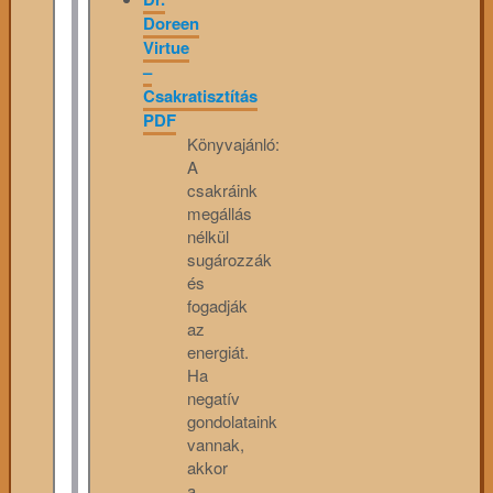
Doreen
Virtue
–
Csakratisztítás
PDF
Könyvajánló:
A
csakráink
megállás
nélkül
sugározzák
és
fogadják
az
energiát.
Ha
negatív
gondolataink
vannak,
akkor
a