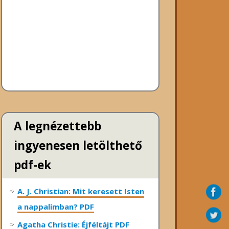
A legnézettebb
ingyenesen letölthető
pdf-ek
A. J. Christian: Mit keresett Isten
a nappalimban? PDF
Agatha Christie: Éjféltájt PDF