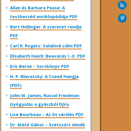
Allan és Barbara Pease: A
testbeszéd enciklopédiája PDF
Bert Hellinger: A ​szeretet rendje
PDF
Carl R. Rogers: Valakivé válni PDF
Elisabeth Haich: Beavatás I.-II. PDF
Eric Berne – Sorskönyv PDF
H. P. Blavatsky: A Csend Hangja
(PDF)
John W. James, Russel Friedman:
Gyógyulás a gyászból DjVu
Lise Bourbeau – Az öt sérülés PDF
Dr. Máté Gábor – Szétszórt elmék