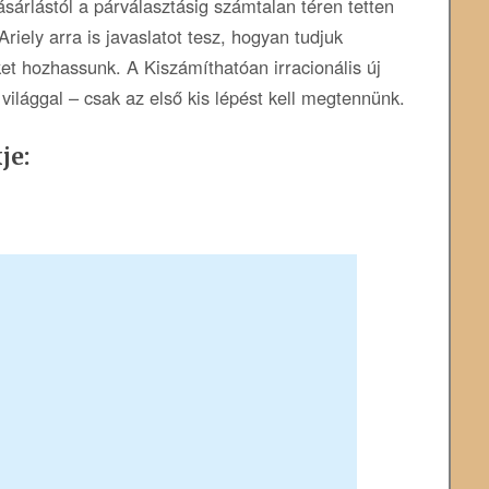
sárlástól a párválasztásig számtalan téren tetten
riely arra is javaslatot tesz, hogyan tudjuk
et hozhassunk. A Kiszámíthatóan irracionális új
világgal – csak az első kis lépést kell megtennünk.
je: