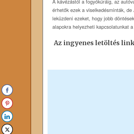
A kávézástól a fogyókúráig, az autóvá
érhetők ezek a viselkedésminták, de A
leküzdeni ezeket, hogy jobb döntések
alapokra helyezheti kapcsolatunkat a 
Az ingyenes letöltés link