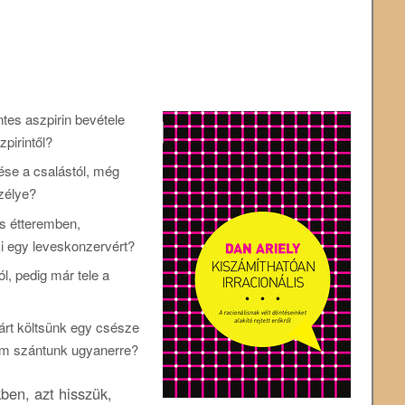
tes aszpirin bevétele
zpirintől?
zése a csalástól, még
zélye?
ns étteremben,
i egy leveskonzervért?
l, pedig már tele a
lárt költsünk egy csésze
sem szántunk ugyanerre?
ben, azt hisszük,