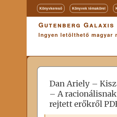
Könyvkereső
Könyvek témakörei
Gutenberg Galaxis
Ingyen letölthető magyar 
Dan Ariely – Kisz
– A racionálisnak
rejtett erőkről PD