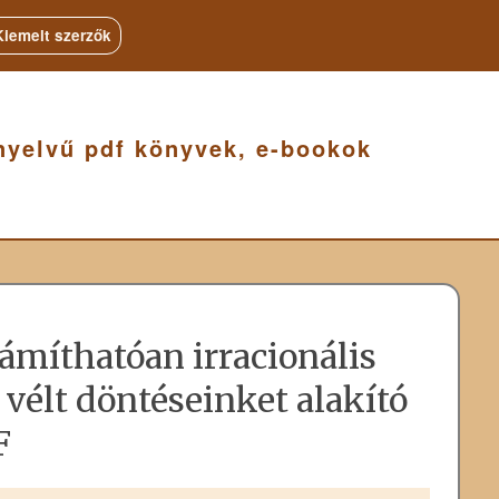
Kiemelt szerzők
nyelvű pdf könyvek, e-bookok
ámíthatóan irracionális
 vélt döntéseinket alakító
F