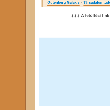
Gutenberg Galaxis
»
Társadalomtu
↓↓↓ A letöltési lin