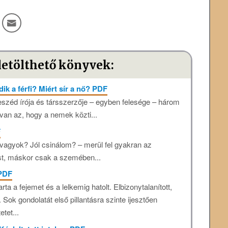
letölthető könyvek:
ik a férfi? Miért sír a nő? PDF
eszéd írója és társszerzője – egyben felesége – három
 van az, hogy a nemek közti...
F
vagyok? Jól csinálom? – merül fel gyakran az
st, máskor csak a szemében...
 PDF
ta a fejemet és a lelkemig hatolt. Elbizonytalanított,
 Sok gondolatát első pillantásra szinte ijesztően
tet...