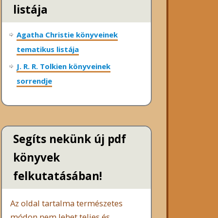
listája
Agatha Christie könyveinek
tematikus listája
J. R. R. Tolkien könyveinek
sorrendje
Segíts nekünk új pdf
könyvek
felkutatásában!
Az oldal tartalma természetes
módon nem lehet teljes és