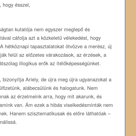
 hogy ésszel,
ságtan kutatója nem egyszer meglepő és
tával cáfolja azt a közkeletű vélekedést, hogy
 A hétköznapi tapasztalatokat ötvözve a merész, új
rják felül az előzetes várakozások, az érzések, a
átszólag illogikus erők az ítélőképességünket.
bizonyítja Ariely, de újra meg újra ugyanazokat a
túlfizetünk, alábecsülünk és halogatunk. Nem
annak az érzelmeink arra, hogy mit akarunk, és
, amink van. Ám ezek a hibás viselkedésminták nem
nek. Hanem szisztematikusak és előre láthatóak –
nálissá.