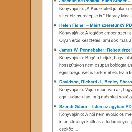
Joachim de Posada, Ellen Singer – 
Könyvajánló: „A Késleltetett jutalom
siker biztos receptje is.” Harvey Mac
Helen Fisher – Miért szeretünk? P
Könyvajánló: A legtöbb ember szerint 
Olyan erős késztetés, ami sok más al
James W. Pennebaker: Rejtett érze
Könyvajánló: Régóta tudjuk, hogy lelk
hosszútávon nem csupán boldogtalan 
egészségünket is tönkreteheti. Ez a k
Davidson, Richard J., Begley Sharo
Könyvajánló: Vajon miért van az, ho
egy kudarc után, míg másokat sokáig
Szendi Gábor – Isten az agyban P
Könyvajánló: A női nem evolúciós meg
isten-élmények állnak a tudományos
eszköz,...