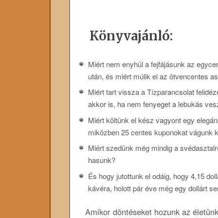
Könyvajánló:
Miért nem enyhül a fejfájásunk az egycen
után, és miért múlik el az ötvencentes as
Miért tart vissza a Tízparancsolat felidé
akkor is, ha nem fenyeget a lebukás ves
Miért költünk el kész vagyont egy elegá
miközben 25 centes kuponokat vágunk k
Miért szedünk még mindig a svédasztalró
hasunk?
És hogy jutottunk el odáig, hogy 4,15 dol
kávéra, holott pár éve még egy dollárt 
Amikor döntéseket hozunk az életünk