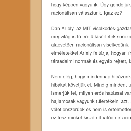
hogy képben vagyunk. Úgy gondoljuk,
racionálisan választunk. Igaz ez?
Dan Ariely, az MIT viselkedés-gazda
megvilágosító erejű kísérletek soroza
alapvetően racionálisan viselkedünk.
elméletekkel Ariely feltárja, hogyan í
társadalmi normák és egyéb rejtett, l
Nem elég, hogy mindennap hibázunk, 
hibákat követjük el. Mindig mindent 
ismerjük fel, milyen erős hatással v
hajlamosak vagyunk túlértékelni azt
véletlenszerűek és nem is értelmetle
ez tesz minket kiszámíthatóan irracio