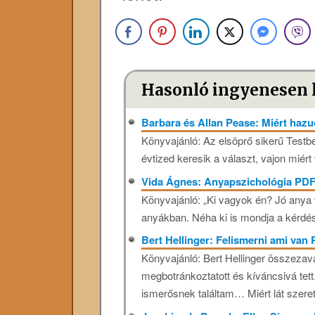
Hasonló ingyenesen 
Barbara és Allan Pease: Miért hazud
Könyvajánló: Az elsöprő sikerű Testb
évtized keresik a választ, vajon miért
Vida Ágnes: Anyapszichológia PD
Könyvajánló: „Ki vagyok én? Jó anya 
anyákban. Néha ki is mondja a kérdé
Bert Hellinger: Felismerni ami van
Könyvajánló: Bert Hellinger összezavar
megbotránkoztatott és kíváncsivá tett.
ismerősnek találtam… Miért lát szerete