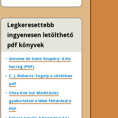
Legkeresettebb
ingyenesen letölthető
pdf könyvek
Antoine de Saint-Exupéry: A kis
herceg (PDF)
C. J. Roberts: Fogoly a sötétben
pdf
Choa Kok Sui: Meditációs
gyakorlatok a lélek feltárására
PDF
Fekete István: A Koppányi Aga