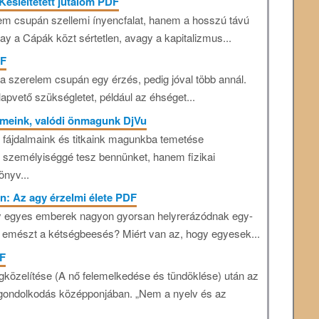
Késleltetett jutalom PDF
 nem csupán szellemi ínyencfalat, hanem a hosszú távú
kay a Cápák közt sértetlen, avagy a kapitalizmus...
DF
a szerelem csupán egy érzés, pedig jóval több annál.
apvető szükségletet, például az éhséget...
lmeink, valódi önmagunk DjVu
i fájdalmaink és titkaink magunkba temetése
személyiséggé tesz bennünket, hanem fizikai
önyv...
n: Az agy érzelmi élete PDF
gy egyes emberek nagyon gyorsan helyrerázódnak egy-
 emészt a kétségbeesés? Miért van az, hogy egyesek...
DF
közelítése (A nő felemelkedése és tündöklése) után az
 gondolkodás középponjában. „Nem a nyelv és az