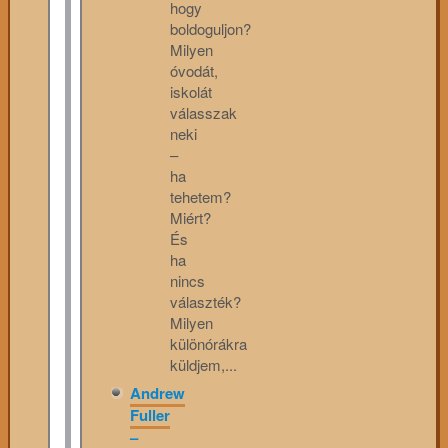
hogy
boldoguljon?
Milyen
óvodát,
iskolát
válasszak
neki
–
ha
tehetem?
Miért?
És
ha
nincs
választék?
Milyen
különórákra
küldjem,...
Andrew
Fuller
–