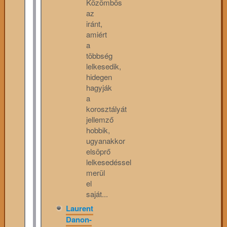
Közömbös
az
iránt,
amiért
a
többség
lelkesedik,
hidegen
hagyják
a
korosztályát
jellemző
hobbik,
ugyanakkor
elsöprő
lelkesedéssel
merül
el
saját...
Laurent
Danon-