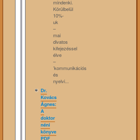
mindenki.
Körülbelül
10%-
uk
–
mai
divatos
kifejezéssel
élve
–
’kommunikációs
és
nyelvi...
Dr.
Kovács
Ágnes:
A
doktor
néni
könyve
PDF