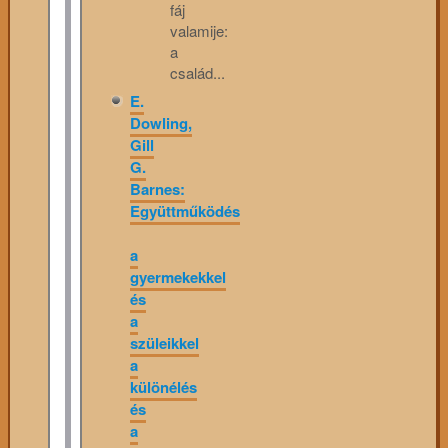
fáj
valamije:
a
család...
E.
Dowling,
Gill
G.
Barnes:
Együttműködés
a
gyermekekkel
és
a
szüleikkel
a
különélés
és
a