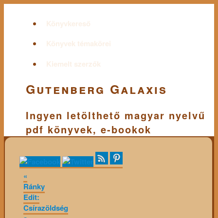
Könyvkereső
Könyvek témakörei
Kiemelt szerzők
Gutenberg Galaxis
Ingyen letölthető magyar nyelvű
pdf könyvek, e-bookok
«
Ránky
Edit:
Csírazöldség