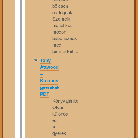
bölcsen
csillognak.
Szemeik
hipnotikus
módon
babonáznak
meg
bennünket,...
Tony
Attwood
–
Különös
gyerekek
PDF
Könyvajánló:
Olyan
különös
ez
a
gyerek!