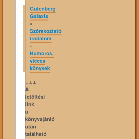
Gutenberg
Galaxis
»
Szórakoztató
irodalom
»
Humoros,
vicces
könyvek
↓↓↓
A
letöltési
link
a
könyvajánló
után
található