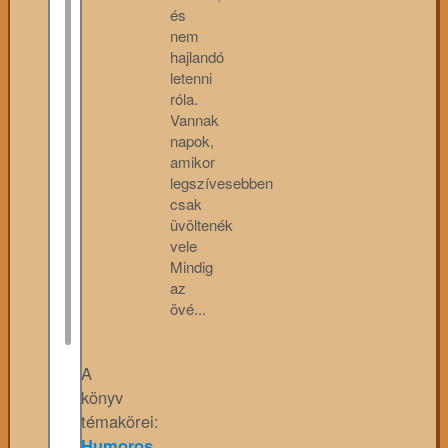
és
nem
hajlandó
letenni
róla.
Vannak
napok,
amikor
legszívesebben
csak
üvöltenék
vele
Mindig
az
övé...
A
könyv
témakörei:
Humoros,