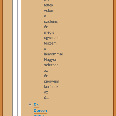
tettek
velem
a
szüleim,
én
mégis
ugyanazt
teszem
a
lányommal.
Nagyon
sokszor
az
én
igényeim
kerülnek
az
ő...
Dr.
Doreen