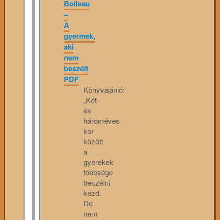
Boileau
–
A
gyermek,
aki
nem
beszélt
PDF
Könyvajánló:
„Két-
és
hároméves
kor
között
a
gyerekek
többsége
beszélni
kezd.
De
nem