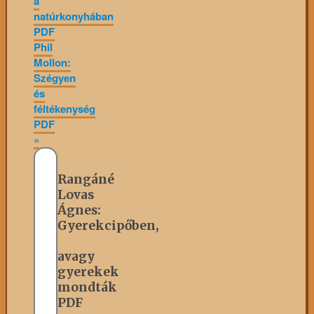
a
natúrkonyhában
PDF
Phil
Mollon:
Szégyen
​és
féltékenység
PDF
»
Rangáné
Lovas
Ágnes:
Gyerekcipőben,
avagy
gyerekek
mondták
PDF