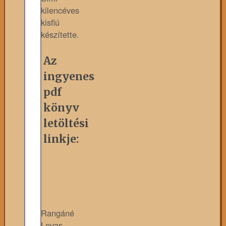
kilencéves
kisfiú
készítette.
Az
ingyenes
pdf
könyv
letöltési
linkje:
Rangáné
Lovas