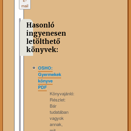
E-
mail
Hasonló
ingyenesen
letölthető
könyvek:
OSHO:
Gyermekek
könyve
PDF
Könyvajánló:
Részlet:
Bár
tudatában
vagyok
annak,
mit