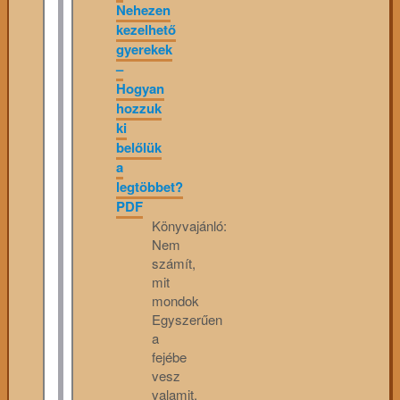
Nehezen
kezelhető
gyerekek
–
Hogyan
hozzuk
ki
belőlük
a
legtöbbet?
PDF
Könyvajánló:
Nem
számít,
mit
mondok
Egyszerűen
a
fejébe
vesz
valamit,