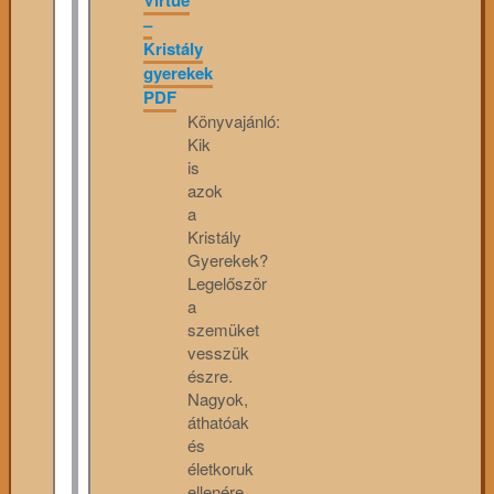
Virtue
–
Kristály
gyerekek
PDF
Könyvajánló:
Kik
is
azok
a
Kristály
Gyerekek?
Legelőször
a
szemüket
vesszük
észre.
Nagyok,
áthatóak
és
életkoruk
ellenére