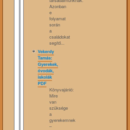
társadalmunknak.
Azonban
e
folyamat
során
a
családokat
segítő...
Vekerdy
Tamás:
Gyerekek,
óvodák,
iskolák
PDF
Könyvajánló:
Mire
van
szüksége
a
gyerekemnek
–