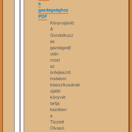
a
gazdagsághoz
PDF
Könyvajánló:
A
Gondolkozz
és
gazdagodj!
után
most
az
önfejlesztő
irodalom
klasszikusának
újabb
könyvét
tartja
kezében
a
Tisztelt
Olvasó.