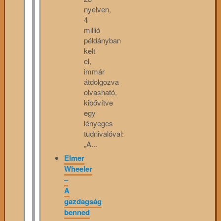
nyelven,
4
millió
példányban
kelt
el,
immár
átdolgozva
olvasható,
kibővítve
egy
lényeges
tudnivalóval:
„A...
Elmer
Wheeler
–
A
gazdagság
benned