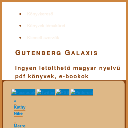
Könyvkereső
Könyvek témakörei
Kiemelt szerzők
Gutenberg Galaxis
Ingyen letölthető magyar nyelvű
pdf könyvek, e-bookok
«
Kathy
Nike
–
Merre