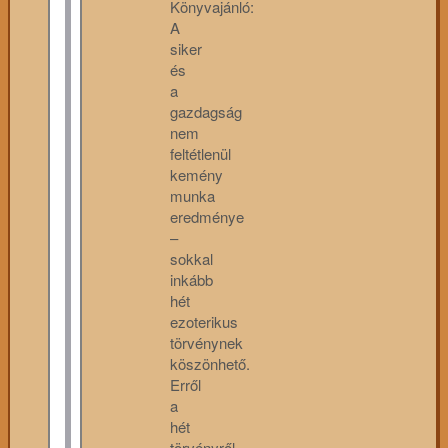
Könyvajánló:
A
siker
és
a
gazdagság
nem
feltétlenül
kemény
munka
eredménye
–
sokkal
inkább
hét
ezoterikus
törvénynek
köszönhető.
Erről
a
hét
törvényről