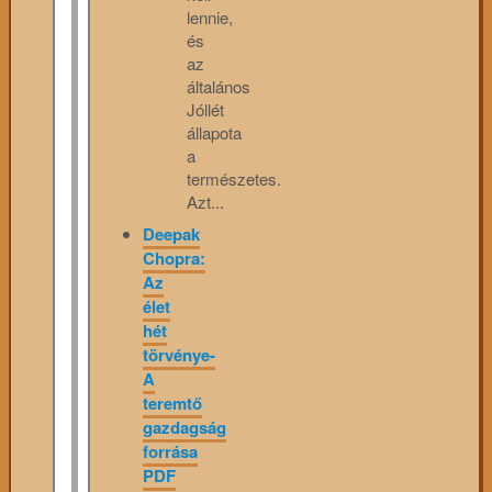
lennie,
és
az
általános
Jóllét
állapota
a
természetes.
Azt...
Deepak
Chopra:
Az
élet
hét
törvénye-
A
teremtő
gazdagság
forrása
PDF