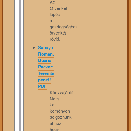
Az
Ötvenkét
lépés
a
gazdagsághoz
ötvenkét
rövid...
Sanaya
Roman,
Duane
Packer:
Teremts
pénzt!
PDF
Könyvajánló:
Nem
kell
keményen
dolgoznunk
ahhoz,
hogy