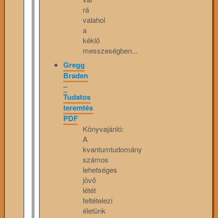
rá
valahol
a
kéklő
messzeségben...
Gregg
Braden
–
Tudatos
teremtés
PDF
Könyvajánló:
A
kvantumtudomány
számos
lehetséges
jövő
létét
feltételezi
életünk