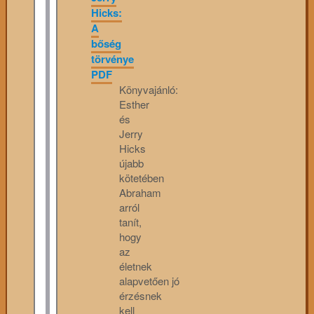
Hicks:
A
bőség
törvénye
PDF
Könyvajánló:
Esther
és
Jerry
Hicks
újabb
kötetében
Abraham
arról
tanít,
hogy
az
életnek
alapvetően jó
érzésnek
kell