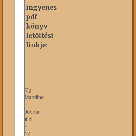
ingyenes
pdf
könyv
letöltési
linkje:
Og
Mandino
–
Jobban
élni
–
17