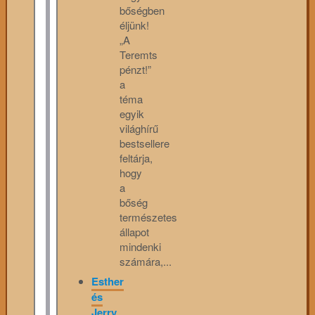
bőségben
éljünk!
„A
Teremts
pénzt!”
a
téma
egyik
világhírű
bestsellere
feltárja,
hogy
a
bőség
természetes
állapot
mindenki
számára,...
Esther
és
Jerry