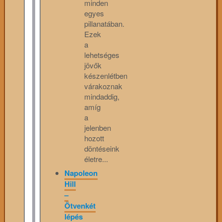
minden
egyes
pillanatában.
Ezek
a
lehetséges
jövők
készenlétben
várakoznak
mindaddig,
amíg
a
jelenben
hozott
döntéseink
életre...
Napoleon
Hill
–
Ötvenkét
lépés