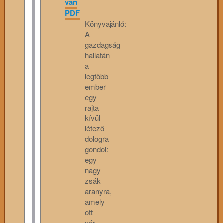
van
PDF
Könyvajánló:
A
gazdagság
hallatán
a
legtöbb
ember
egy
rajta
kívül
létező
dologra
gondol:
egy
nagy
zsák
aranyra,
amely
ott
vár