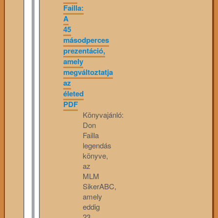
Failla:
A
45
másodperces
prezentáció,
amely
megváltoztatja
az
életed
PDF
Könyvajánló:
Don
Failla
legendás
könyve,
az
MLM
SikerABC,
amely
eddig
23