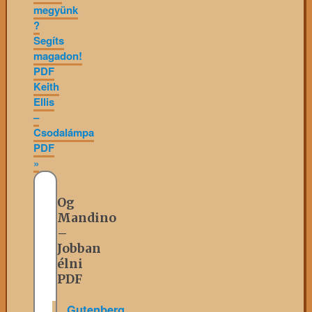
megyünk
?
Segíts
magadon!
PDF
Keith
Ellis
–
Csodalámpa
PDF
»
Og
Mandino
–
Jobban
élni
PDF
Gutenberg