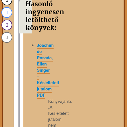
Hasonló
ingyenesen
letölthető
könyvek:
Joachim
de
Posada,
Ellen
Singer
–
Késleltetett
jutalom
PDF
Könyvajánló:
„A
Késleltetett
jutalom
nem