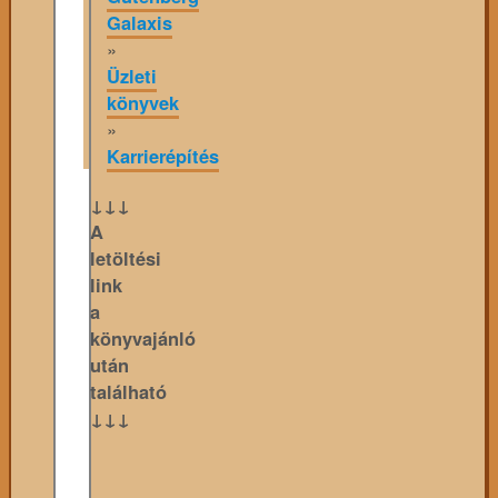
Galaxis
»
Üzleti
könyvek
»
Karrierépítés
↓↓↓
A
letöltési
link
a
könyvajánló
után
található
↓↓↓