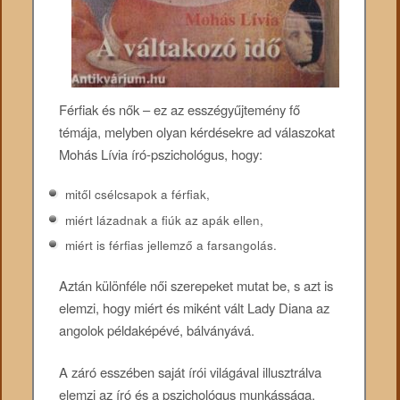
Férfiak és nők – ez az esszégyűjtemény fő
témája, melyben olyan kérdésekre ad válaszokat
Mohás Lívia író-pszichológus, hogy:
mitől csélcsapok a férfiak,
miért lázadnak a fiúk az apák ellen,
miért is férfias jellemző a farsangolás.
Aztán különféle női szerepeket mutat be, s azt is
elemzi, hogy miért és miként vált Lady Diana az
angolok példaképévé, bálványává.
A záró esszében saját írói világával illusztrálva
elemzi az író és a pszichológus munkássága,