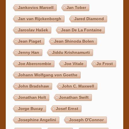
Jankovics Marcell
Jan Tober
Jan van Rijckenborgh
Jared Diamond
Jaroslav Hašek
Jean De La Fontaine
Jean Piaget
Jean Shinoda Bolen
Jenny Han
Jiddu Krishnamurti
Joe Abercrombie
Joe Vitale
Jo Frost
Johann Wolfgang von Goethe
John Bradshaw
John C. Maxwell
Jonathan Holt
Jonathan Swift
Jorge Bucay
Josef Ernst
Josephine Angelini
Joseph O'Connor