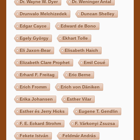
Dr. Wayne W. Dyer
Dr. Weninger Antal
Drunvalo Melchizedek
Duncan Shelley
Edgar Cayce
Edward de Bono
Egely György
Ekhart Tolle
Eli Jaxon-Bear
Elisabeth Haich
Elizabeth Clare Prophet
Emil Coué
Erhard F. Freitag
Eric Berne
Erich Fromm
Erich von Däniken
Erika Johansen
Esther Vilar
Esther és Jerry Hicks
Eugene T. Gendlin
F. E. Eckard Strohm
F. Várkonyi Zsuzsa
Fekete István
Feldmár András