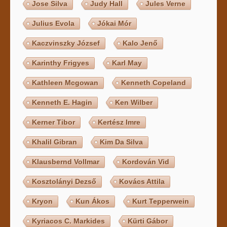
Jose Silva
Judy Hall
Jules Verne
Julius Evola
Jókai Mór
Kaczvinszky József
Kalo Jenő
Karinthy Frigyes
Karl May
Kathleen Mcgowan
Kenneth Copeland
Kenneth E. Hagin
Ken Wilber
Kerner Tibor
Kertész Imre
Khalil Gibran
Kim Da Silva
Klausbernd Vollmar
Kordován Vid
Kosztolányi Dezső
Kovács Attila
Kryon
Kun Ákos
Kurt Tepperwein
Kyriacos C. Markides
Kürti Gábor