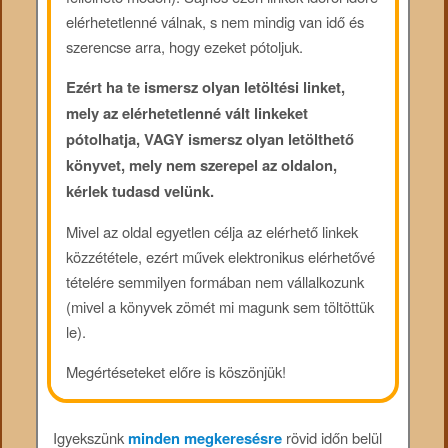
elérhetetlenné válnak, s nem mindig van idő és
szerencse arra, hogy ezeket pótoljuk.
Ezért ha te ismersz olyan letöltési linket,
mely az elérhetetlenné vált linkeket
pótolhatja, VAGY ismersz olyan letölthető
könyvet, mely nem szerepel az oldalon,
kérlek tudasd velünk.
Mivel az oldal egyetlen célja az elérhető linkek
közzététele, ezért művek elektronikus elérhetővé
tételére semmilyen formában nem vállalkozunk
(mivel a könyvek zömét mi magunk sem töltöttük
le).
Megértéseteket előre is köszönjük!
Igyekszünk
minden megkeresésre
rövid időn belül