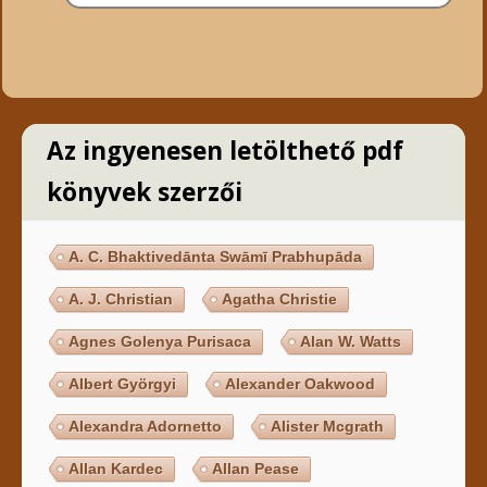
Az ingyenesen letölthető pdf
könyvek szerzői
A. C. Bhaktivedānta Swāmī Prabhupāda
A. J. Christian
Agatha Christie
Agnes Golenya Purisaca
Alan W. Watts
Albert Györgyi
Alexander Oakwood
Alexandra Adornetto
Alister Mcgrath
Allan Kardec
Allan Pease