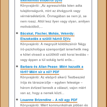
sikerkereső emberről DjVu
Könyvajánló: „Az agresszivitás Isten adta
tulajdonságunk, mint az étvágyunk vagy
vérmérsékletünk. Önmagában se nem jó, se
nem rossz. Attól lesz ilyen vagy olyan, amilyen
motivációból,...
Bácskai, Fischer, Mohás, Vekerdy:
Elszakadás a szülői háztól DjVu
Könyvajánló: A megnyúlt köldökzsinór Négy
író-pszichológus szempontjait ismerhetik meg
e kötet olvasói a szülőktől való korai leválás –
vagy éppen a túl sokáig tartó erős...
Barbara és Allan Pease: Miért hazudik a
férfi? Miért sír a nő? PDF
Könyvajánló: Az elsöprő sikerű Testbeszéd
írója és társszerzője – egyben felesége –
három évtized keresik a választ, vajon miért
van az, hogy a nemek közti...
Louanne Brizendine – A női agy PDF
Könyvajánló: Miért kommunikálnak jobban és