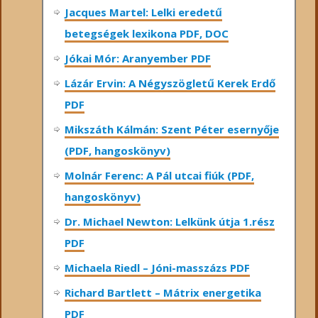
Jacques Martel: Lelki eredetű
betegségek lexikona PDF, DOC
Jókai Mór: Aranyember PDF
Lázár Ervin: A Négyszögletű Kerek Erdő
PDF
Mikszáth Kálmán: Szent Péter esernyője
(PDF, hangoskönyv)
Molnár Ferenc: A Pál utcai fiúk (PDF,
hangoskönyv)
Dr. Michael Newton: Lelkünk útja 1.rész
PDF
Michaela Riedl – Jóni-masszázs PDF
Richard Bartlett – Mátrix energetika
PDF