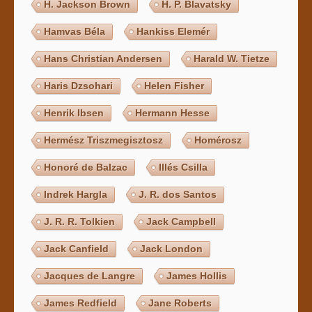
H. Jackson Brown
H. P. Blavatsky
Hamvas Béla
Hankiss Elemér
Hans Christian Andersen
Harald W. Tietze
Haris Dzsohari
Helen Fisher
Henrik Ibsen
Hermann Hesse
Hermész Triszmegisztosz
Homérosz
Honoré de Balzac
Illés Csilla
Indrek Hargla
J. R. dos Santos
J. R. R. Tolkien
Jack Campbell
Jack Canfield
Jack London
Jacques de Langre
James Hollis
James Redfield
Jane Roberts