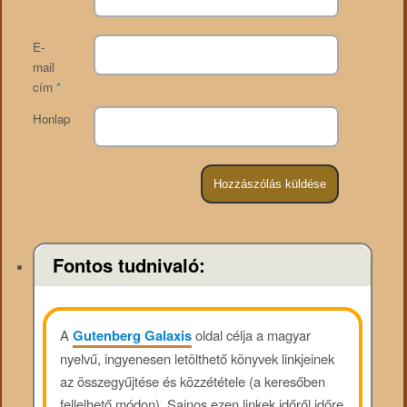
E-
mail
cím
*
Honlap
Fontos tudnivaló:
A
Gutenberg Galaxis
oldal célja a magyar
nyelvű, ingyenesen letölthető könyvek linkjeinek
az összegyűjtése és közzététele (a keresőben
fellelhető módon). Sajnos ezen linkek időről időre