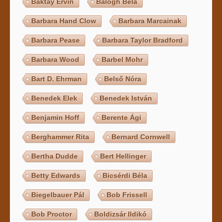
Baktay Ervin
Balogh Béla
Barbara Hand Clow
Barbara Marcainak
Barbara Pease
Barbara Taylor Bradford
Barbara Wood
Barbel Mohr
Bart D. Ehrman
Belső Nóra
Benedek Elek
Benedek István
Benjamin Hoff
Berente Ági
Berghammer Rita
Bernard Cornwell
Bertha Dudde
Bert Hellinger
Betty Edwards
Bicsérdi Béla
Biegelbauer Pál
Bob Frissell
Bob Proctor
Boldizsár Ildikó