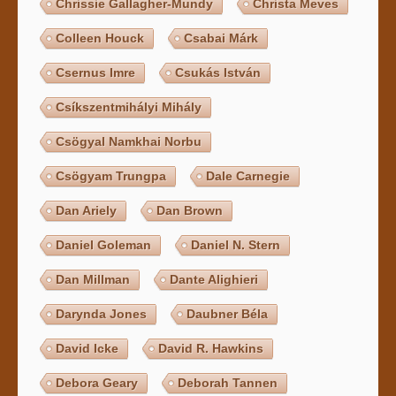
Chrissie Gallagher-Mundy
Christa Meves
Colleen Houck
Csabai Márk
Csernus Imre
Csukás István
Csíkszentmihályi Mihály
Csögyal Namkhai Norbu
Csögyam Trungpa
Dale Carnegie
Dan Ariely
Dan Brown
Daniel Goleman
Daniel N. Stern
Dan Millman
Dante Alighieri
Darynda Jones
Daubner Béla
David Icke
David R. Hawkins
Debora Geary
Deborah Tannen