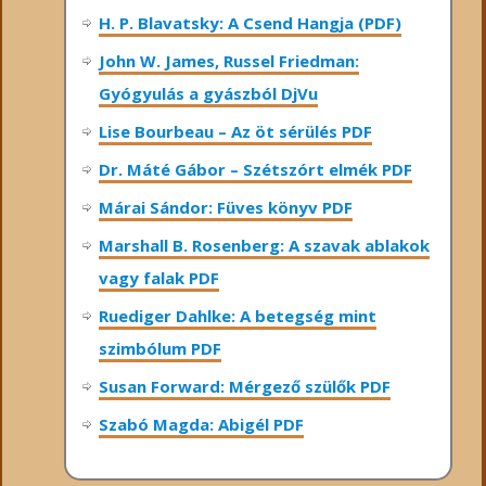
H. P. Blavatsky: A Csend Hangja (PDF)
John W. James, Russel Friedman:
Gyógyulás a gyászból DjVu
Lise Bourbeau – Az öt sérülés PDF
Dr. Máté Gábor – Szétszórt elmék PDF
Márai Sándor: Füves könyv PDF
Marshall B. Rosenberg: A szavak ablakok
vagy falak PDF
Ruediger Dahlke: A betegség mint
szimbólum PDF
Susan Forward: Mérgező szülők PDF
Szabó Magda: Abigél PDF