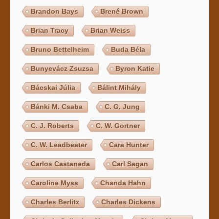
Brandon Bays
Brené Brown
Brian Tracy
Brian Weiss
Bruno Bettelheim
Buda Béla
Bunyevácz Zsuzsa
Byron Katie
Bácskai Júlia
Bálint Mihály
Bánki M. Csaba
C. G. Jung
C. J. Roberts
C. W. Gortner
C. W. Leadbeater
Cara Hunter
Carlos Castaneda
Carl Sagan
Caroline Myss
Chanda Hahn
Charles Berlitz
Charles Dickens