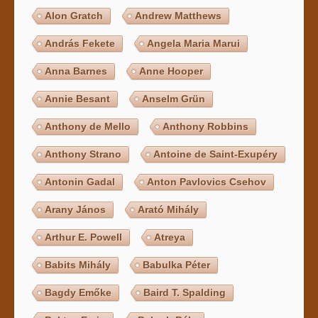
Alon Gratch
Andrew Matthews
András Fekete
Angela Maria Marui
Anna Barnes
Anne Hooper
Annie Besant
Anselm Grün
Anthony de Mello
Anthony Robbins
Anthony Strano
Antoine de Saint-Exupéry
Antonin Gadal
Anton Pavlovics Csehov
Arany János
Arató Mihály
Arthur E. Powell
Atreya
Babits Mihály
Babulka Péter
Bagdy Emőke
Baird T. Spalding