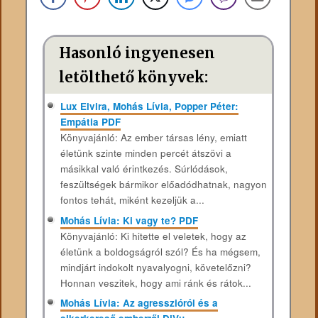
Hasonló ingyenesen
letölthető könyvek:
Lux Elvira, Mohás Lívia, Popper Péter:
Empátia PDF
Könyvajánló: Az ember társas lény, emiatt
életünk szinte minden percét átszövi a
másikkal való érintkezés. Súrlódások,
feszültségek bármikor előadódhatnak, nagyon
fontos tehát, miként kezeljük a...
Mohás Lívia: Ki ​vagy te? PDF
Könyvajánló: Ki hitette el veletek, hogy az
életünk a boldogságról szól? És ha mégsem,
mindjárt indokolt nyavalyogni, követelőzni?
Honnan veszitek, hogy ami ránk és rátok...
Mohás Lívia: Az agresszióról és a