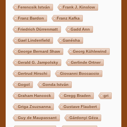
Ferencsik István
Frank J. Kinslow
Franz Bardon
Franz Kafka
Friedrich Dürrenmatt
Gadd Ann
Gael Lindenfield
Ganésha
George Bernard Shaw
Georg Kühlewind
Gerald G. Jampolsky
Gerlinde Ortner
Gertrud Hirschi
Giovanni Boccaccio
Gogol
Gonda István
Graham Hancock
Gregg Braden
gri
Griga Zsuzsanna
Gustave Flaubert
Guy de Maupassant
Gárdonyi Géza