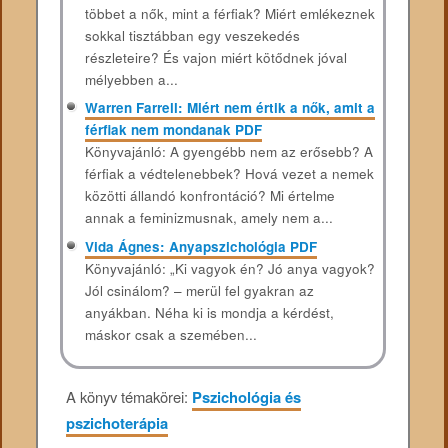
többet a nők, mint a férfiak? Miért emlékeznek
sokkal tisztábban egy veszekedés
részleteire? És vajon miért kötődnek jóval
mélyebben a...
Warren Farrell: Miért nem értik a nők, amit a
férfiak nem mondanak PDF
Könyvajánló: A gyengébb nem az erősebb? A
férfiak a védtelenebbek? Hová vezet a nemek
közötti állandó konfrontáció? Mi értelme
annak a feminizmusnak, amely nem a...
Vida Ágnes: Anyapszichológia PDF
Könyvajánló: „Ki vagyok én? Jó anya vagyok?
Jól csinálom? – merül fel gyakran az
anyákban. Néha ki is mondja a kérdést,
máskor csak a szemében...
A könyv témakörei:
Pszichológia és
pszichoterápia