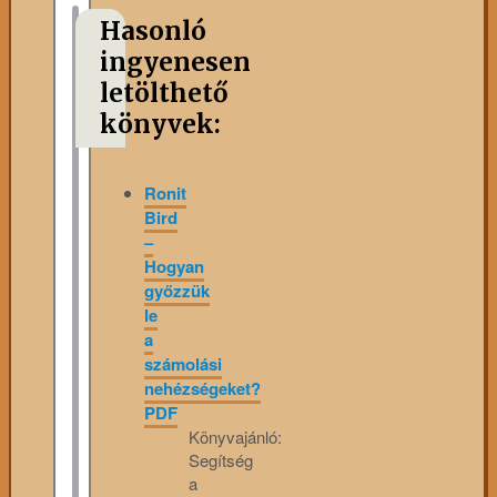
Hasonló
ingyenesen
letölthető
könyvek:
Ronit
Bird
–
Hogyan
győzzük
le
a
számolási
nehézségeket?
PDF
Könyvajánló:
Segítség
a