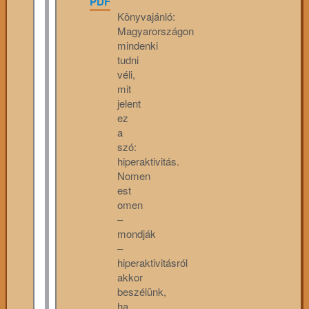
PDF
Könyvajánló:
Magyarországon
mindenki
tudni
véli,
mit
jelent
ez
a
szó:
hiperaktivitás.
Nomen
est
omen
–
mondják
–
hiperaktivitásról
akkor
beszélünk,
ha