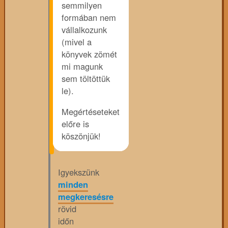
semmilyen
formában nem
vállalkozunk
(mivel a
könyvek zömét
mi magunk
sem töltöttük
le).
Megértéseteket
előre is
köszönjük!
Igyekszünk
minden
megkeresésre
rövid
időn