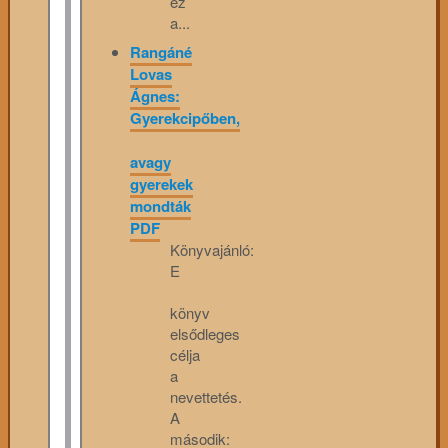
ez
a...
Rangáné
Lovas
Ágnes:
Gyerekcipőben,
avagy
gyerekek
mondták
PDF
Könyvajánló:
E
könyv
elsődleges
célja
a
nevettetés.
A
második: