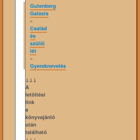
Gutenberg
Galaxis
»
Család
és
szülői
lét
»
Gyereknevelés
↓↓↓
A
letöltési
link
a
könyvajánló
után
található
↓↓↓