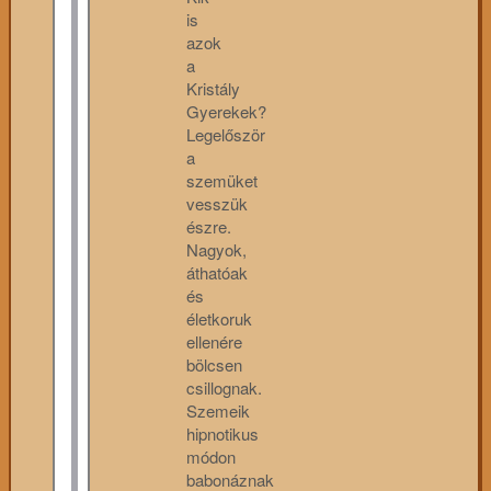
is
azok
a
Kristály
Gyerekek?
Legelőször
a
szemüket
vesszük
észre.
Nagyok,
áthatóak
és
életkoruk
ellenére
bölcsen
csillognak.
Szemeik
hipnotikus
módon
babonáznak