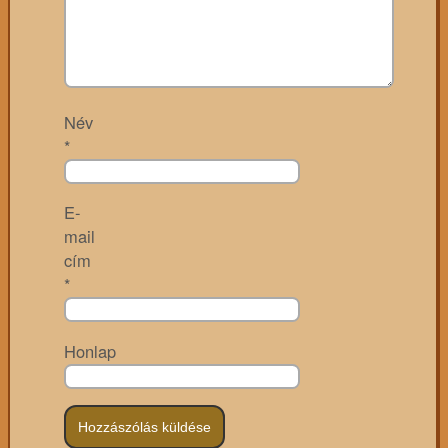
Név
*
E-
mail
cím
*
Honlap