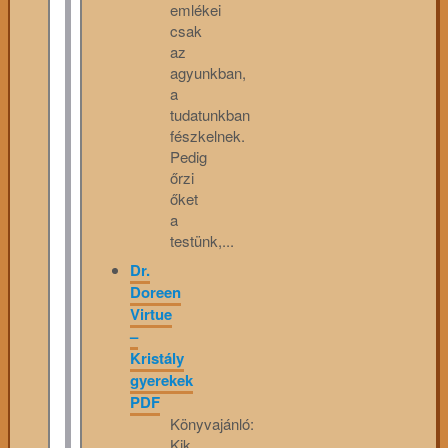
emlékei
csak
az
agyunkban,
a
tudatunkban
fészkelnek.
Pedig
őrzi
őket
a
testünk,...
Dr.
Doreen
Virtue
–
Kristály
gyerekek
PDF
Könyvajánló:
Kik