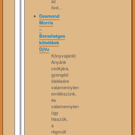
az
övé...
Desmond
Morris
–
Bensőséges
kötelékek
DjVu
Könyvajánló:
Anyánk
csókjára,
gyengéd
ölelésére
valamennyien
emlékszünk,
és
valamennyien
úgy
hisszük,
a
régmúlt