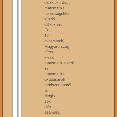
diszkalkuliával,
matematikai
nehézségekkel
küzdő
diákoknak
(9-
16
éveseknek).
Magyarország
híres
kiváló
matematikusairól
és
matematika
oktatásának
módszertanáról
is.
Mégis
sok
diák
számára