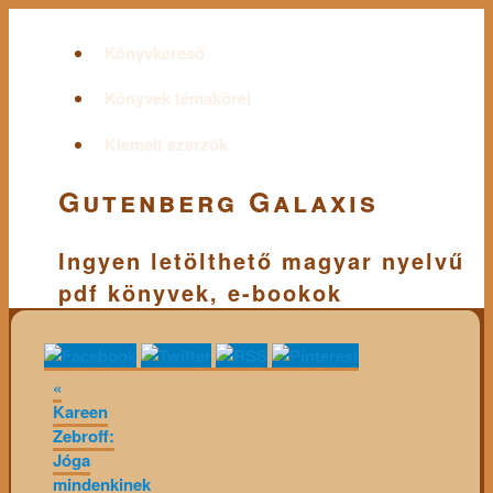
Könyvkereső
Könyvek témakörei
Kiemelt szerzők
Gutenberg Galaxis
Ingyen letölthető magyar nyelvű
pdf könyvek, e-bookok
«
Kareen
Zebroff:
Jóga
mindenkinek