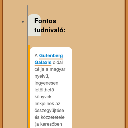
Fontos
tudnivaló:
A
Gutenberg
Galaxis
oldal
célja a magyar
nyelvű,
ingyenesen
letölthető
könyvek
linkjeinek az
összegyűjtése
és közzététele
(a keresőben