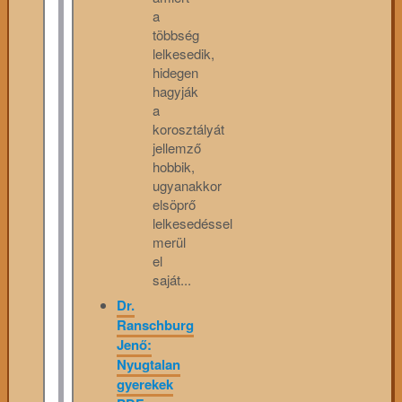
a
többség
lelkesedik,
hidegen
hagyják
a
korosztályát
jellemző
hobbik,
ugyanakkor
elsöprő
lelkesedéssel
merül
el
saját...
Dr.
Ranschburg
Jenő:
Nyugtalan
gyerekek