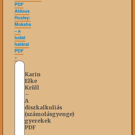
PDF
Aldous
Huxley:
Moksha
– a
tudat
határai
PDF
»
Karin
Elke
Krüll
–
A
diszkalkuliás
(számolásgyenge)
gyerekek
PDF