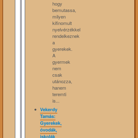
hogy
bemutassa,
milyen
kifinomult
nyelvérzékkel
rendelkeznek
a
gyerekek.
A
gyermek
nem
csak
utánozza,
hanem
teremti
is...
Vekerdy
Tamás:
Gyerekek,
óvodák,
iskolák