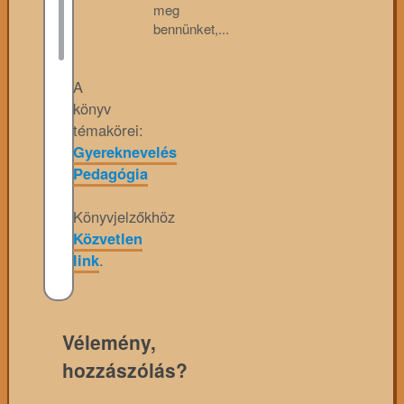
meg
bennünket,...
A
könyv
témakörei:
Gyereknevelés
Pedagógia
Könyvjelzőkhöz
Közvetlen
link
.
Vélemény,
hozzászólás?