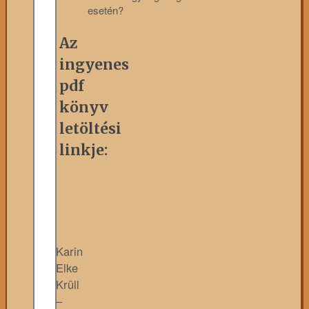
esetén?
Az
ingyenes
pdf
könyv
letöltési
linkje:
Karin
Elke
Krüll
–