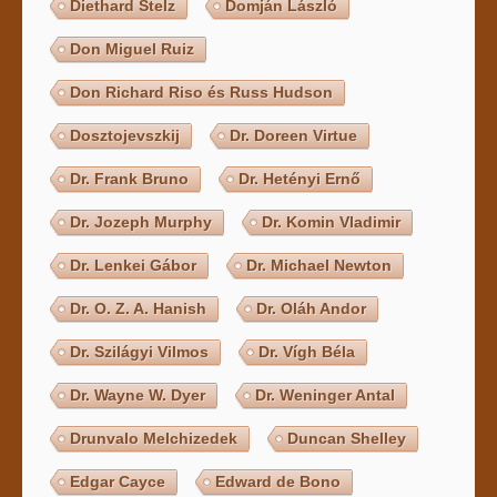
Diethard Stelz
Domján László
Don Miguel Ruiz
Don Richard Riso és Russ Hudson
Dosztojevszkij
Dr. Doreen Virtue
Dr. Frank Bruno
Dr. Hetényi Ernő
Dr. Jozeph Murphy
Dr. Komin Vladimir
Dr. Lenkei Gábor
Dr. Michael Newton
Dr. O. Z. A. Hanish
Dr. Oláh Andor
Dr. Szilágyi Vilmos
Dr. Vígh Béla
Dr. Wayne W. Dyer
Dr. Weninger Antal
Drunvalo Melchizedek
Duncan Shelley
Edgar Cayce
Edward de Bono