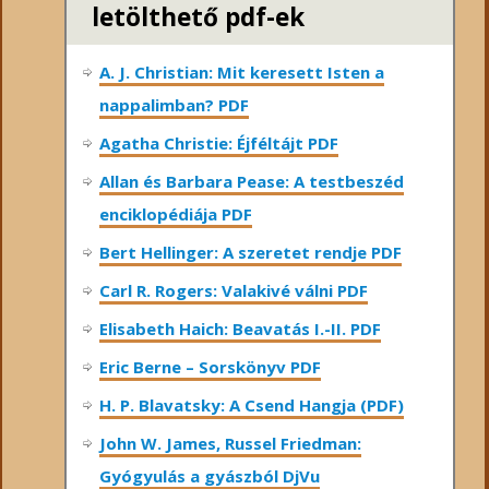
letölthető pdf-ek
A. J. Christian: Mit keresett Isten a
nappalimban? PDF
Agatha Christie: Éjféltájt PDF
Allan és Barbara Pease: A testbeszéd
enciklopédiája PDF
Bert Hellinger: A ​szeretet rendje PDF
Carl R. Rogers: Valakivé válni PDF
Elisabeth Haich: Beavatás I.-II. PDF
Eric Berne – Sorskönyv PDF
H. P. Blavatsky: A Csend Hangja (PDF)
John W. James, Russel Friedman:
Gyógyulás a gyászból DjVu