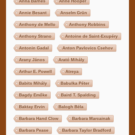
Anna Barnes
Anne Hooper
Annie Besant
Anselm Grün
Anthony de Mello
Anthony Robbins
Anthony Strano
Antoine de Saint-Exupéry
Antonin Gadal
Anton Pavlovics Csehov
Arany János
Arató Mihály
Arthur E. Powell
Atreya
Babits Mihály
Babulka Péter
Bagdy Emőke
Baird T. Spalding
Baktay Ervin
Balogh Béla
Barbara Hand Clow
Barbara Marcainak
Barbara Pease
Barbara Taylor Bradford