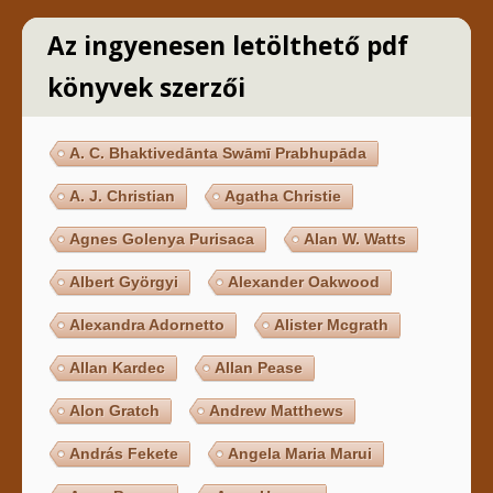
Az ingyenesen letölthető pdf
könyvek szerzői
A. C. Bhaktivedānta Swāmī Prabhupāda
A. J. Christian
Agatha Christie
Agnes Golenya Purisaca
Alan W. Watts
Albert Györgyi
Alexander Oakwood
Alexandra Adornetto
Alister Mcgrath
Allan Kardec
Allan Pease
Alon Gratch
Andrew Matthews
András Fekete
Angela Maria Marui