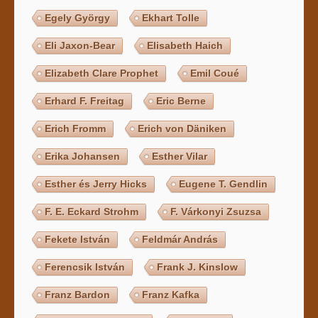
Egely György
Ekhart Tolle
Eli Jaxon-Bear
Elisabeth Haich
Elizabeth Clare Prophet
Emil Coué
Erhard F. Freitag
Eric Berne
Erich Fromm
Erich von Däniken
Erika Johansen
Esther Vilar
Esther és Jerry Hicks
Eugene T. Gendlin
F. E. Eckard Strohm
F. Várkonyi Zsuzsa
Fekete István
Feldmár András
Ferencsik István
Frank J. Kinslow
Franz Bardon
Franz Kafka