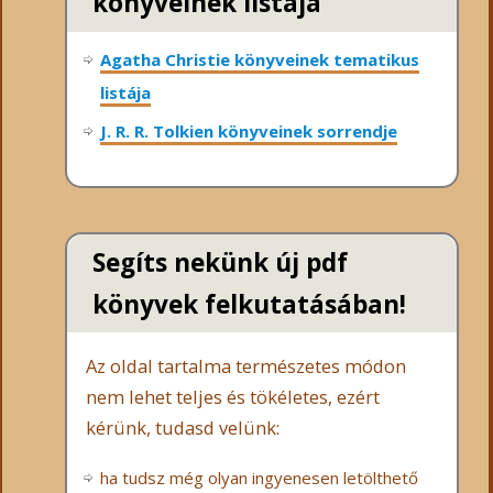
könyveinek listája
Agatha Christie könyveinek tematikus
listája
J. R. R. Tolkien könyveinek sorrendje
Segíts nekünk új pdf
könyvek felkutatásában!
Az oldal tartalma természetes módon
nem lehet teljes és tökéletes, ezért
kérünk, tudasd velünk:
ha tudsz még olyan ingyenesen letölthető