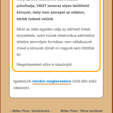
pótolhatja, VAGY ismersz olyan letölthető
könyvet, mely nem szerepel az oldalon,
kérlek tudasd velünk.
Mivel az oldal egyetlen célja az elérhető linkek
közzététele, ezért művek elektronikus elérhetővé
tételére semmilyen formában nem vállalkozunk
(mivel a könyvek zömét mi magunk sem töltöttük
le).
Megértéseteket előre is köszönjük!
Igyekszünk
minden megkeresésre
rövid időn belül
válaszolni.
«
Müller Péter: Gondviselés –
Müller Péter: Titkos tanítások