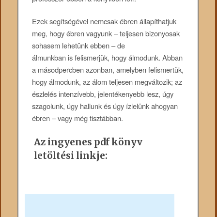
Ezek segítségével nemcsak ébren állapíthatjuk
meg, hogy ébren vagyunk – teljesen bizonyosak
sohasem lehetünk ebben – de
álmunkban is felismerjük, hogy álmodunk. Abban
a másodpercben azonban, amelyben felismertük,
hogy álmodunk, az álom teljesen megváltozik; az
észlelés intenzívebb, jelentékenyebb lesz, úgy
szagolunk, úgy hallunk és úgy ízlelünk ahogyan
ébren – vagy még tisztábban.
Az ingyenes pdf könyv
letöltési linkje: