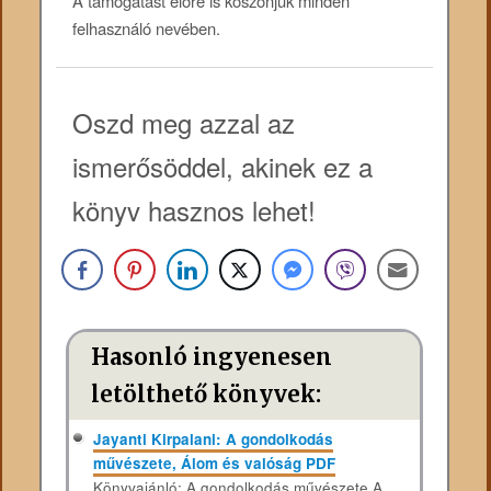
A támogatást előre is köszönjük minden
felhasználó nevében.
Oszd meg azzal az
ismerősöddel, akinek ez a
könyv hasznos lehet!
Hasonló ingyenesen
letölthető könyvek:
Jayanti Kirpalani: A gondolkodás
művészete, Álom és valóság PDF
Könyvajánló: A gondolkodás művészete A