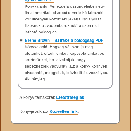
Könyvajánló: Venezuela dzsungeleiben egy
fiatal amerikai felkeresi a ma is kő körszaki
körülmények között élő jekána indiánokat.
Ezeknek a „vadembereknek” a szemmel
látható boldog és...
Brené Brown – Bátraké a boldogság PDF
Könyvajánló: Hogyan ​​változtatja meg
életünket, érzelmeinket, kapcsolatainkat és
karrierünket, ha felvállaljuk, hogy
sebezhetőek vagyunk? „Ez a könyv könnyen
olvasható, meggyőző, idézhető és veszélyes.
Aki tényleg...
A könyv témakörei:
Életstratégiák
Könyvjelzőkhöz
Közvetlen link
.