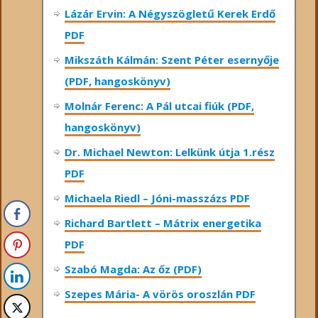
Lázár Ervin: A Négyszögletű Kerek Erdő
PDF
Mikszáth Kálmán: Szent Péter esernyője
(PDF, hangoskönyv)
Molnár Ferenc: A Pál utcai fiúk (PDF,
hangoskönyv)
Dr. Michael Newton: Lelkünk útja 1.rész
PDF
Michaela Riedl – Jóni-masszázs PDF
Richard Bartlett – Mátrix energetika
PDF
Szabó Magda: Az őz (PDF)
Szepes Mária- A vörös oroszlán PDF