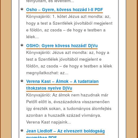
felnyúltam, és levettem...
Osho – Gyere, kövess hozzád I-II PDF
Könyvajánló: 1. kötet Jézus azt mondta: az,
hogy a test a Szentlélek jóvoltából megjelent
e földön, az csoda – de hogy e testben a
lélek...
OSHO: Gyere kövess hozzád! DjVu
Könyvajánló: Jézus azt mondta: az, hogy a
test a Szentlélek jóvoltából megjelent e
földön, az csoda – de hogy e testben a lélek
megnyilatkozhat: az...
Verena Kast – Álmok – A tudattalan
titokzatos nyelve DjVu
Könyvajánló: Az álmok nem hazudnak már
Petőfi előtt is, évszázadokra visszamenően
így érezték sokan, a tudományos álomfejtés
azonban a huszadik század vívmánya.
Verena Kast napjaink...
Jean Liedloff – Az elveszett boldogság
nyomában PDF