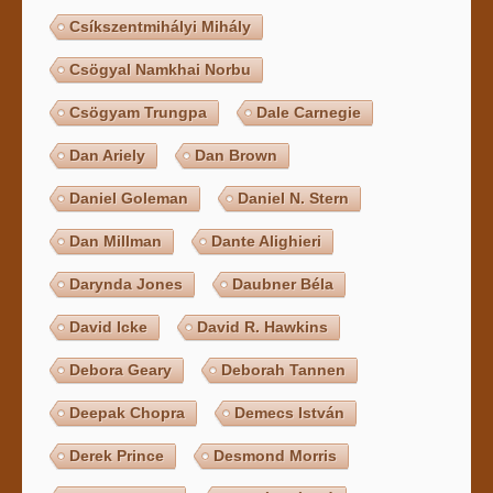
Csíkszentmihályi Mihály
Csögyal Namkhai Norbu
Csögyam Trungpa
Dale Carnegie
Dan Ariely
Dan Brown
Daniel Goleman
Daniel N. Stern
Dan Millman
Dante Alighieri
Darynda Jones
Daubner Béla
David Icke
David R. Hawkins
Debora Geary
Deborah Tannen
Deepak Chopra
Demecs István
Derek Prince
Desmond Morris