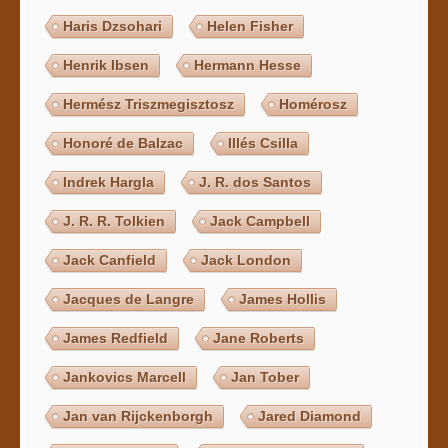
Haris Dzsohari
Helen Fisher
Henrik Ibsen
Hermann Hesse
Hermész Triszmegisztosz
Homérosz
Honoré de Balzac
Illés Csilla
Indrek Hargla
J. R. dos Santos
J. R. R. Tolkien
Jack Campbell
Jack Canfield
Jack London
Jacques de Langre
James Hollis
James Redfield
Jane Roberts
Jankovics Marcell
Jan Tober
Jan van Rijckenborgh
Jared Diamond