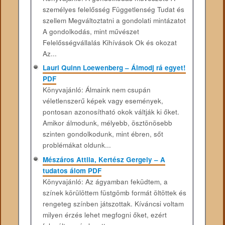
személyes felelősség Függetlenség Tudat és
szellem Megváltoztatni a gondolati mintázatot
A gondolkodás, mint művészet
Felelősségvállalás Kihívások Ok és okozat
Az...
Lauri Quinn Loewenberg – Álmodj rá egyet!
PDF
Könyvajánló: Álmaink nem csupán
véletlenszerű képek vagy események,
pontosan azonosítható okok váltják ki őket.
Amikor álmodunk, mélyebb, ösztönösebb
szinten gondolkodunk, mint ébren, sőt
problémákat oldunk...
Mészáros Attila, Kertész Gergely – A
tudatos álom PDF
Könyvajánló: Az ágyamban feküdtem, a
színek körülöttem füstgömb formát öltöttek és
rengeteg színben játszottak. Kíváncsi voltam
milyen érzés lehet megfogni őket, ezért