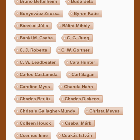
Bruno Bettelheim
Buda Béla
Bunyevácz Zsuzsa
Byron Katie
Bácskai Júlia
Bálint Mihály
Bánki M. Csaba
C. G. Jung
C. J. Roberts
C. W. Gortner
C. W. Leadbeater
Cara Hunter
Carlos Castaneda
Carl Sagan
Caroline Myss
Chanda Hahn
Charles Berlitz
Charles Dickens
Chrissie Gallagher-Mundy
Christa Meves
Colleen Houck
Csabai Márk
Csernus Imre
Csukás István