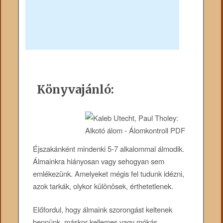
Könyvajánló:
Éjszakánként mindenki 5-7 alkalommal álmodik.
Álmainkra hiányosan vagy sehogyan sem
emlékezünk. Amelyeket mégis fel tudunk idézni,
azok tarkák, olykor különösek, érthetetlenek.
Előfordul, hogy álmaink szorongást keltenek
bennünk, máskor kellemes vagy mókás