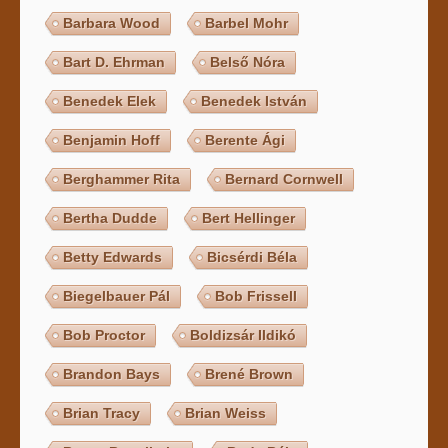
Barbara Wood
Barbel Mohr
Bart D. Ehrman
Belső Nóra
Benedek Elek
Benedek István
Benjamin Hoff
Berente Ági
Berghammer Rita
Bernard Cornwell
Bertha Dudde
Bert Hellinger
Betty Edwards
Bicsérdi Béla
Biegelbauer Pál
Bob Frissell
Bob Proctor
Boldizsár Ildikó
Brandon Bays
Brené Brown
Brian Tracy
Brian Weiss