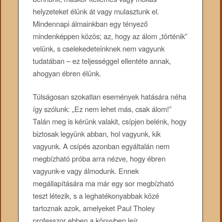
helyzeteket élünk át vagy mulasztunk el.
Mindennapi álmainkban egy tényező
mindenképpen közös; az, hogy az álom „történik”
velünk, s cselekedeteinknek nem vagyunk
tudatában – ez teljességgel ellentéte annak,
ahogyan ébren élünk.
Túlságosan szokatlan események hatására néha
így szólunk: „Ez nem lehet más, csak álom!”
Talán meg is kérünk valakit, csípjen belénk, hogy
biztosak legyünk abban, hol vagyunk, kik
vagyunk. A csípés azonban egyáltalán nem
megbízható próba arra nézve, hogy ébren
vagyunk-e vagy álmodunk. Ennek
megállapítására ma már egy sor megbízható
teszt létezik, s a leghatékonyabbak közé
tartoznak azok, amelyeket Paul Tholey
professzor ebben a könyvben leír.