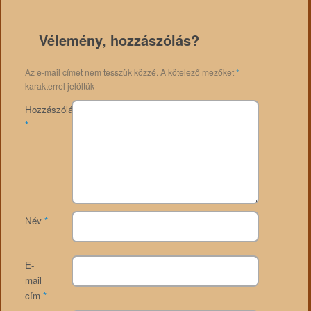
Vélemény, hozzászólás?
Az e-mail címet nem tesszük közzé.
A kötelező mezőket
*
karakterrel jelöltük
Hozzászólás
*
Név
*
E-
mail
cím
*