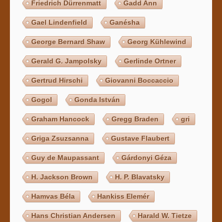
Friedrich Dürrenmatt
Gadd Ann
Gael Lindenfield
Ganésha
George Bernard Shaw
Georg Kühlewind
Gerald G. Jampolsky
Gerlinde Ortner
Gertrud Hirschi
Giovanni Boccaccio
Gogol
Gonda István
Graham Hancock
Gregg Braden
gri
Griga Zsuzsanna
Gustave Flaubert
Guy de Maupassant
Gárdonyi Géza
H. Jackson Brown
H. P. Blavatsky
Hamvas Béla
Hankiss Elemér
Hans Christian Andersen
Harald W. Tietze