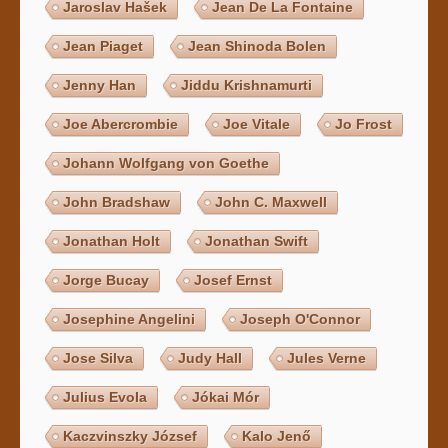
Jaroslav Hašek
Jean De La Fontaine
Jean Piaget
Jean Shinoda Bolen
Jenny Han
Jiddu Krishnamurti
Joe Abercrombie
Joe Vitale
Jo Frost
Johann Wolfgang von Goethe
John Bradshaw
John C. Maxwell
Jonathan Holt
Jonathan Swift
Jorge Bucay
Josef Ernst
Josephine Angelini
Joseph O'Connor
Jose Silva
Judy Hall
Jules Verne
Julius Evola
Jókai Mór
Kaczvinszky József
Kalo Jenő