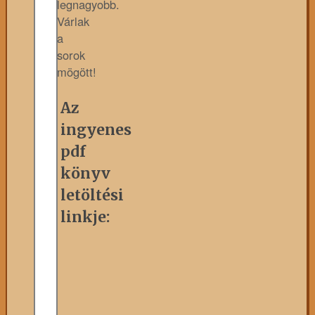
legnagyobb.
Várlak
a
sorok
mögött!
Az
ingyenes
pdf
könyv
letöltési
linkje: