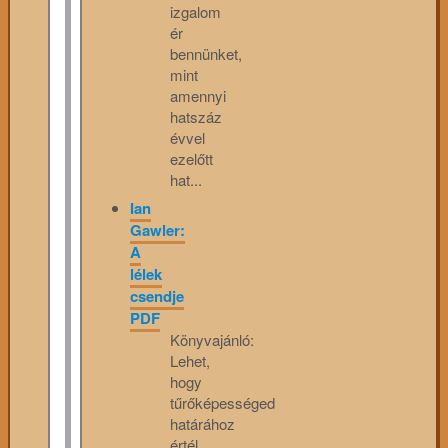
izgalom
ér
bennünket,
mint
amennyi
hatszáz
évvel
ezelőtt
hat...
Ian
Gawler:
A
lélek
csendje
PDF
Könyvajánló:
Lehet,
hogy
tűrőképességed
határához
értél,