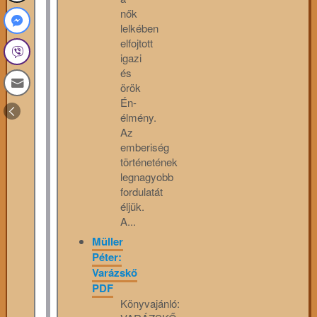
nők
lelkében
elfojtott
igazi
és
örök
Én-
élmény.
Az
emberiség
történetének
legnagyobb
fordulatát
éljük.
A...
Müller
Péter:
Varázskő
PDF
Könyvajánló: