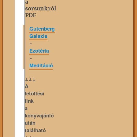
a
sorsunkról
PDF
Gutenberg
Galaxis
»
Ezotéria
»
Meditáció
↓↓↓
A
letöltési
link
a
könyvajánló
után
található