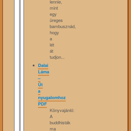
lennie,
mint
egy
üreges
bambusznád,
hogy
a
lét
át
tudjon...
Dalai
Láma
–
Út
a
nyugalomhoz
PDF
Könyvajánló:
A
buddhisták
ma