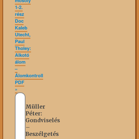
mosoly
1-2.
rész
Doc
Kaleb
Utecht,
Paul
Tholey:
Alkotó
álom
–
Álomkontroll
PDF
»
Müller
Péter:
Gondviselés
–
Beszélgetés