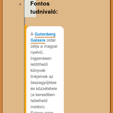
Fontos
tudnivaló:
A
Gutenberg
Galaxis
oldal
célja a magyar
nyelvű,
ingyenesen
letölthető
könyvek
linkjeinek az
összegyűjtése
és közzététele
(a keresőben
fellelhető
módon).
Sajnos ezen