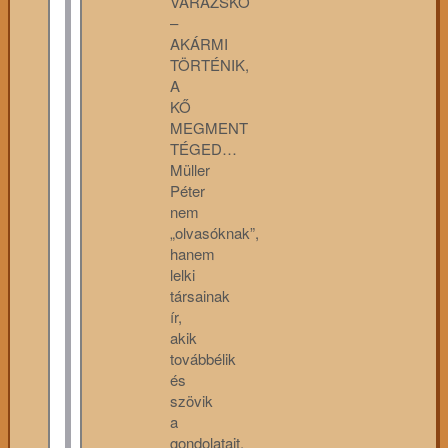
VARÁZSKŐ
–
AKÁRMI
TÖRTÉNIK,
A
KŐ
MEGMENT
TÉGED…
Müller
Péter
nem
„olvasóknak”,
hanem
lelki
társainak
ír,
akik
továbbélik
és
szövik
a
gondolatait.