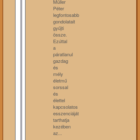
Müller
Péter
legfontosabb
gondolatait
gyűjti
össze.
Ezúttal
a
páratlanul
gazdag
és
mély
életmű
sorssal
és
élettel
kapcsolatos
esszenciáját
tarthatja
kezében
az...