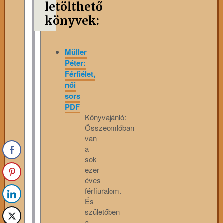
letölthető
könyvek:
Müller
Péter:
Férfiélet,
női
sors
PDF
Könyvajánló:
Összeomlóban
van
a
sok
ezer
éves
férfiuralom.
És
születőben
a