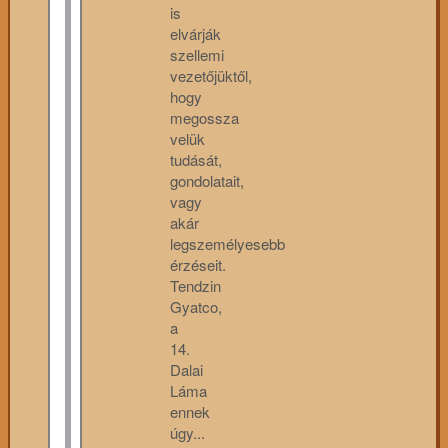
is
elvárják
szellemi
vezetőjüktől,
hogy
megossza
velük
tudását,
gondolatait,
vagy
akár
legszemélyesebb
érzéseit.
Tendzin
Gyatco,
a
14.
Dalai
Láma
ennek
úgy...