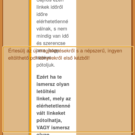
linkek időről
időre
elérhetetlenné
válnak, s nem
mindig van idő
és szerencse
arra, hogy
Értesülj az új megjelenésekről s a népszerű, ingyen
ezeket
eltölthető pdf könyvekről első kézből!
pótoljuk.
Ezért ha te
ismersz olyan
letöltési
linket, mely az
elérhetetlenné
vált linkeket
pótolhatja,
VAGY ismersz
olyan