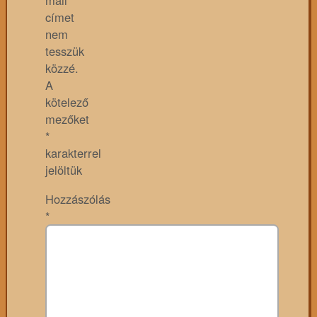
mail
címet
nem
tesszük
közzé.
A
kötelező
mezőket
*
karakterrel
jelöltük
Hozzászólás
*