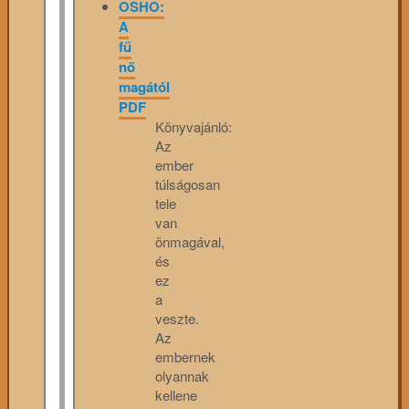
OSHO:
A
fű
nő
magától
PDF
Könyvajánló:
Az
ember
túlságosan
tele
van
önmagával,
és
ez
a
veszte.
Az
embernek
olyannak
kellene