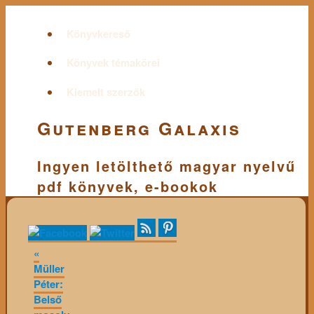
Könyvkereső
Könyvek témakörei
Kiemelt szerzők
Gutenberg Galaxis
Ingyen letölthető magyar nyelvű
pdf könyvek, e-bookok
«
Müller
Péter:
Belső