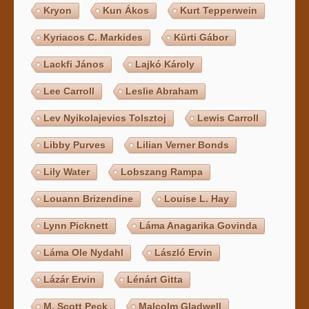
Kryon
Kun Ákos
Kurt Tepperwein
Kyriacos C. Markides
Kürti Gábor
Lackfi János
Lajkó Károly
Lee Carroll
Leslie Abraham
Lev Nyikolajevics Tolsztoj
Lewis Carroll
Libby Purves
Lilian Verner Bonds
Lily Water
Lobszang Rampa
Louann Brizendine
Louise L. Hay
Lynn Picknett
Láma Anagarika Govinda
Láma Ole Nydahl
László Ervin
Lázár Ervin
Lénárt Gitta
M. Scott Peck
Malcolm Gladwell