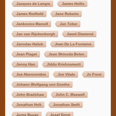
Jacques de Langre
James Hollis
James Redfield
Jane Roberts
Jankovics Marcell
Jan Tober
Jan van Rijckenborgh
Jared Diamond
Jaroslav Hašek
Jean De La Fontaine
Jean Piaget
Jean Shinoda Bolen
Jenny Han
Jiddu Krishnamurti
Joe Abercrombie
Joe Vitale
Jo Frost
Johann Wolfgang von Goethe
John Bradshaw
John C. Maxwell
Jonathan Holt
Jonathan Swift
Jorge Bucay
Josef Ernst