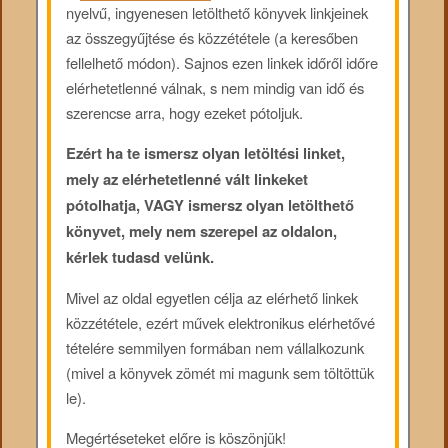
nyelvű, ingyenesen letölthető könyvek linkjeinek
az összegyűjtése és közzététele (a keresőben
fellelhető módon). Sajnos ezen linkek időről időre
elérhetetlenné válnak, s nem mindig van idő és
szerencse arra, hogy ezeket pótoljuk.
Ezért ha te ismersz olyan letöltési linket,
mely az elérhetetlenné vált linkeket
pótolhatja, VAGY ismersz olyan letölthető
könyvet, mely nem szerepel az oldalon,
kérlek tudasd velünk.
Mivel az oldal egyetlen célja az elérhető linkek
közzététele, ezért művek elektronikus elérhetővé
tételére semmilyen formában nem vállalkozunk
(mivel a könyvek zömét mi magunk sem töltöttük
le).
Megértéseteket előre is köszönjük!