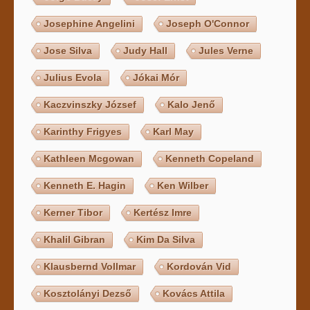
Josephine Angelini
Joseph O'Connor
Jose Silva
Judy Hall
Jules Verne
Julius Evola
Jókai Mór
Kaczvinszky József
Kalo Jenő
Karinthy Frigyes
Karl May
Kathleen Mcgowan
Kenneth Copeland
Kenneth E. Hagin
Ken Wilber
Kerner Tibor
Kertész Imre
Khalil Gibran
Kim Da Silva
Klausbernd Vollmar
Kordován Vid
Kosztolányi Dezső
Kovács Attila