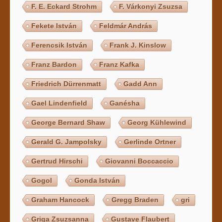
F. E. Eckard Strohm
F. Várkonyi Zsuzsa
Fekete István
Feldmár András
Ferencsik István
Frank J. Kinslow
Franz Bardon
Franz Kafka
Friedrich Dürrenmatt
Gadd Ann
Gael Lindenfield
Ganésha
George Bernard Shaw
Georg Kühlewind
Gerald G. Jampolsky
Gerlinde Ortner
Gertrud Hirschi
Giovanni Boccaccio
Gogol
Gonda István
Graham Hancock
Gregg Braden
gri
Griga Zsuzsanna
Gustave Flaubert