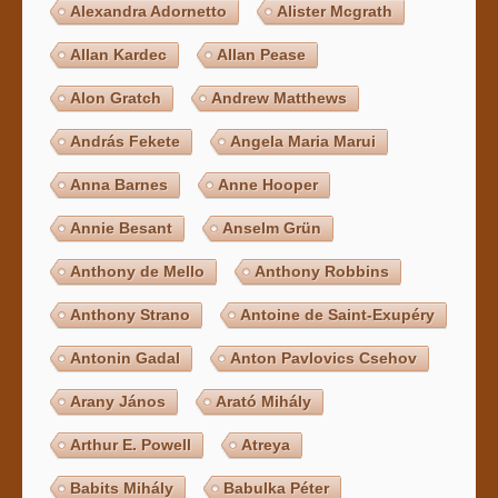
Alexandra Adornetto
Alister Mcgrath
Allan Kardec
Allan Pease
Alon Gratch
Andrew Matthews
András Fekete
Angela Maria Marui
Anna Barnes
Anne Hooper
Annie Besant
Anselm Grün
Anthony de Mello
Anthony Robbins
Anthony Strano
Antoine de Saint-Exupéry
Antonin Gadal
Anton Pavlovics Csehov
Arany János
Arató Mihály
Arthur E. Powell
Atreya
Babits Mihály
Babulka Péter