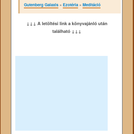
Gutenberg Galaxis
»
Ezotéria
»
Meditáció
↓↓↓ A letöltési link a könyvajánló után
található ↓↓↓