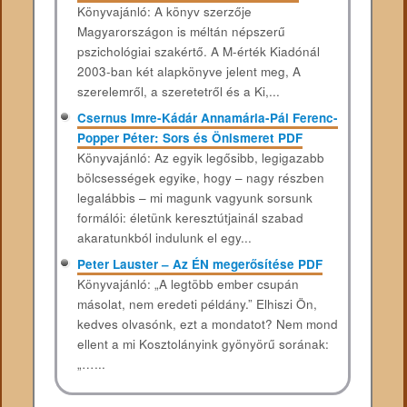
Könyvajánló: A könyv szerzője
Magyarországon is méltán népszerű
pszichológiai szakértő. A M-érték Kiadónál
2003-ban két alapkönyve jelent meg, A
szerelemről, a szeretetről és a Ki,...
Csernus Imre-Kádár Annamária-Pál Ferenc-
Popper Péter: Sors és Önismeret PDF
Könyvajánló: Az egyik legősibb, legigazabb
bölcsességek egyike, hogy – nagy részben
legalábbis – mi magunk vagyunk sorsunk
formálói: életünk keresztútjainál szabad
akaratunkból indulunk el egy...
Peter Lauster – Az ÉN megerősítése PDF
Könyvajánló: „A ​legtöbb ember csupán
másolat, nem eredeti példány.” Elhiszi Ön,
kedves olvasónk, ezt a mondatot? Nem mond
ellent a mi Kosztolányink gyönyörű sorának:
„…...