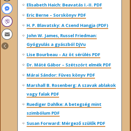
Elisabeth Haich: Beavatás I.-II. PDF
Eric Berne – Sorskönyv PDF
H. P. Blavatsky: A Csend Hangja (PDF)
John W. James, Russel Friedman:
Gyógyulás a gyászból DjVu
Lise Bourbeau – Az öt sérülés PDF
Dr. Máté Gábor – Szétszórt elmék PDF
Márai Sándor: Füves könyv PDF
Marshall B. Rosenberg: A szavak ablakok
vagy falak PDF
Ruediger Dahlke: A betegség mint
szimbólum PDF
Susan Forward: Mérgező szülők PDF