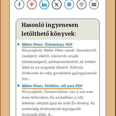
Hasonló ingyenesen
letölthető könyvek:
Müller Péter: Örömkönyv PDF
Könyvajánló: Müller Péter mesél. Szerelemről,
családról, életről, mámorról, anyák
bölcsességéről, párkapcsolatokról, az emberi
lélek és az angyalok titkairól. Különös
történetek és mély gondolatok gyöngyszemeit
füzi...
Müller Péter: Férfiélet, női sors PDF
Könyvajánló: Összeomlóban van a sok ezer
éves férfiuralom. És születőben a nők
lelkében elfojtott igazi és örök Én-élmény. Az
emberiség történetének legnagyobb
fordulatát éljük. A...