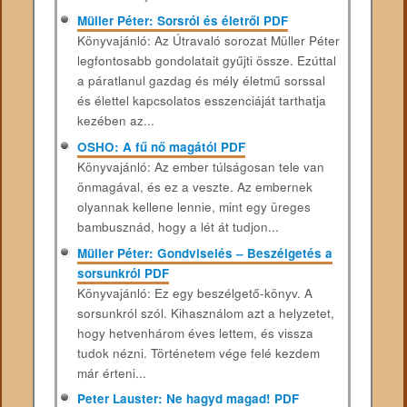
Müller Péter: Sorsról és életről PDF
Könyvajánló: Az Útravaló sorozat Müller Péter
legfontosabb gondolatait gyűjti össze. Ezúttal
a páratlanul gazdag és mély életmű sorssal
és élettel kapcsolatos esszenciáját tarthatja
kezében az...
OSHO: A fű nő magától PDF
Könyvajánló: Az ember túlságosan tele van
önmagával, és ez a veszte. Az embernek
olyannak kellene lennie, mint egy üreges
bambusznád, hogy a lét át tudjon...
Müller Péter: Gondviselés – Beszélgetés a
sorsunkról PDF
Könyvajánló: Ez egy beszélgető-könyv. A
sorsunkról szól. Kihasználom azt a helyzetet,
hogy hetvenhárom éves lettem, és vissza
tudok nézni. Történetem vége felé kezdem
már érteni...
Peter Lauster: Ne hagyd magad! PDF