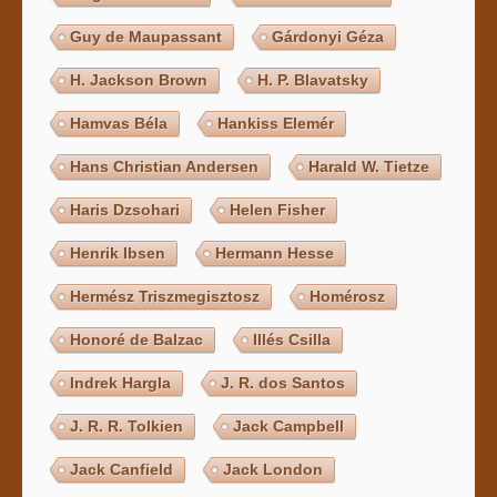
Guy de Maupassant
Gárdonyi Géza
H. Jackson Brown
H. P. Blavatsky
Hamvas Béla
Hankiss Elemér
Hans Christian Andersen
Harald W. Tietze
Haris Dzsohari
Helen Fisher
Henrik Ibsen
Hermann Hesse
Hermész Triszmegisztosz
Homérosz
Honoré de Balzac
Illés Csilla
Indrek Hargla
J. R. dos Santos
J. R. R. Tolkien
Jack Campbell
Jack Canfield
Jack London