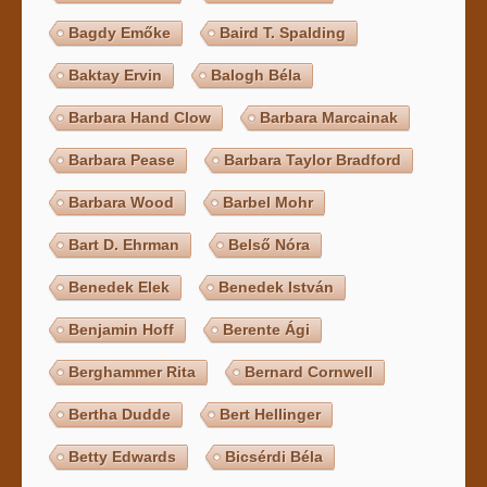
Bagdy Emőke
Baird T. Spalding
Baktay Ervin
Balogh Béla
Barbara Hand Clow
Barbara Marcainak
Barbara Pease
Barbara Taylor Bradford
Barbara Wood
Barbel Mohr
Bart D. Ehrman
Belső Nóra
Benedek Elek
Benedek István
Benjamin Hoff
Berente Ági
Berghammer Rita
Bernard Cornwell
Bertha Dudde
Bert Hellinger
Betty Edwards
Bicsérdi Béla