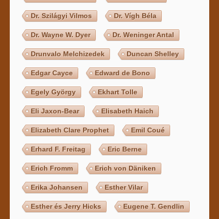
Dr. Szilágyi Vilmos
Dr. Vígh Béla
Dr. Wayne W. Dyer
Dr. Weninger Antal
Drunvalo Melchizedek
Duncan Shelley
Edgar Cayce
Edward de Bono
Egely György
Ekhart Tolle
Eli Jaxon-Bear
Elisabeth Haich
Elizabeth Clare Prophet
Emil Coué
Erhard F. Freitag
Eric Berne
Erich Fromm
Erich von Däniken
Erika Johansen
Esther Vilar
Esther és Jerry Hicks
Eugene T. Gendlin