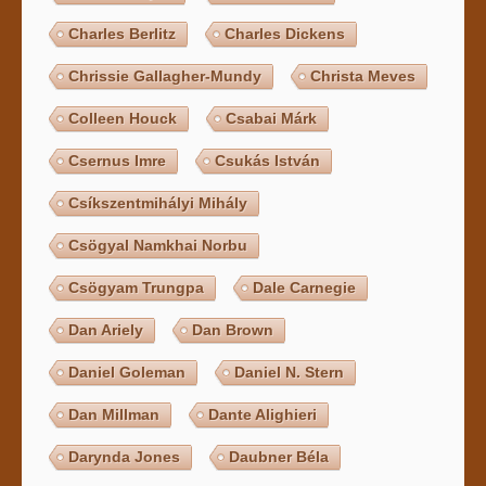
Charles Berlitz
Charles Dickens
Chrissie Gallagher-Mundy
Christa Meves
Colleen Houck
Csabai Márk
Csernus Imre
Csukás István
Csíkszentmihályi Mihály
Csögyal Namkhai Norbu
Csögyam Trungpa
Dale Carnegie
Dan Ariely
Dan Brown
Daniel Goleman
Daniel N. Stern
Dan Millman
Dante Alighieri
Darynda Jones
Daubner Béla