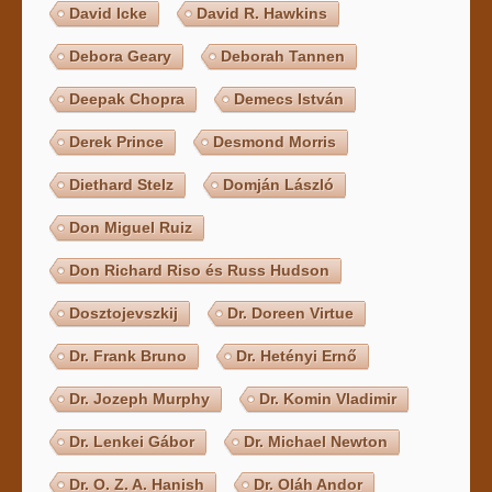
David Icke
David R. Hawkins
Debora Geary
Deborah Tannen
Deepak Chopra
Demecs István
Derek Prince
Desmond Morris
Diethard Stelz
Domján László
Don Miguel Ruiz
Don Richard Riso és Russ Hudson
Dosztojevszkij
Dr. Doreen Virtue
Dr. Frank Bruno
Dr. Hetényi Ernő
Dr. Jozeph Murphy
Dr. Komin Vladimir
Dr. Lenkei Gábor
Dr. Michael Newton
Dr. O. Z. A. Hanish
Dr. Oláh Andor