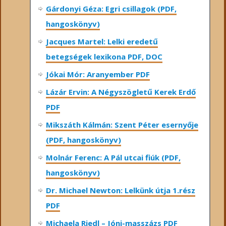
Gárdonyi Géza: Egri csillagok (PDF,
hangoskönyv)
Jacques Martel: Lelki eredetű
betegségek lexikona PDF, DOC
Jókai Mór: Aranyember PDF
Lázár Ervin: A Négyszögletű Kerek Erdő
PDF
Mikszáth Kálmán: Szent Péter esernyője
(PDF, hangoskönyv)
Molnár Ferenc: A Pál utcai fiúk (PDF,
hangoskönyv)
Dr. Michael Newton: Lelkünk útja 1.rész
PDF
Michaela Riedl – Jóni-masszázs PDF