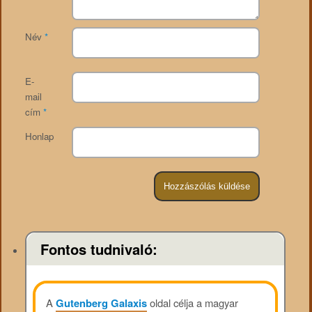
Név
*
E-
mail
cím
*
Honlap
Fontos tudnivaló:
A
Gutenberg Galaxis
oldal célja a magyar