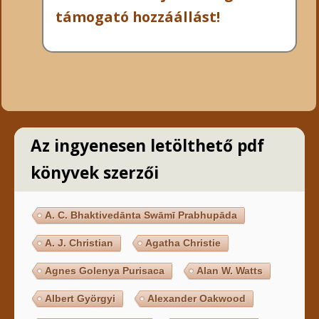
támogató hozzáállást!
Az ingyenesen letölthető pdf
könyvek szerzői
A. C. Bhaktivedānta Swāmī Prabhupāda
A. J. Christian
Agatha Christie
Agnes Golenya Purisaca
Alan W. Watts
Albert Györgyi
Alexander Oakwood