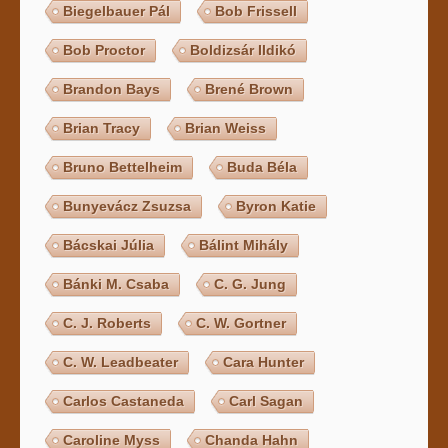
Biegelbauer Pál
Bob Frissell
Bob Proctor
Boldizsár Ildikó
Brandon Bays
Brené Brown
Brian Tracy
Brian Weiss
Bruno Bettelheim
Buda Béla
Bunyevácz Zsuzsa
Byron Katie
Bácskai Júlia
Bálint Mihály
Bánki M. Csaba
C. G. Jung
C. J. Roberts
C. W. Gortner
C. W. Leadbeater
Cara Hunter
Carlos Castaneda
Carl Sagan
Caroline Myss
Chanda Hahn