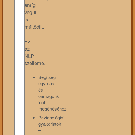
amíg
végül
is
működik.
Ez
az
NLP
szelleme.
Segítség
egymás
és
önmagunk
jobb
megértéséhez
Pszichológiai
gyakorlatok
–