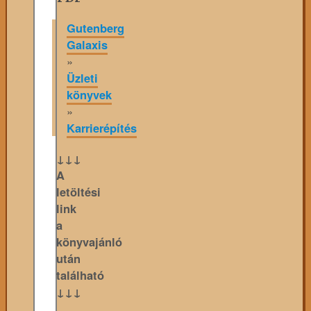
Gutenberg
Galaxis
»
Üzleti
könyvek
»
Karrierépítés
↓↓↓
A
letöltési
link
a
könyvajánló
után
található
↓↓↓