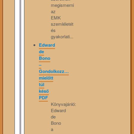
megismerni
az
EMK
szemléletét
és
gyakorlati...
Edward
de
Bono
–
Gondolkozz…
mielőtt
túl
késő
PDF
Könyvajánló:
Edward
de
Bono
a