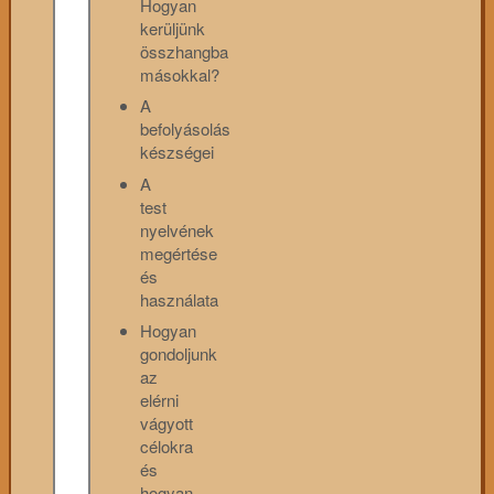
Hogyan
kerüljünk
összhangba
másokkal?
A
befolyásolás
készségei
A
test
nyelvének
megértése
és
használata
Hogyan
gondoljunk
az
elérni
vágyott
célokra
és
hogyan