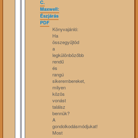
C.
Maxwell:
Észjárás
PDF
Könyvajánló:
Ha
összegyűjtöd
a
legkülönbözőbb
rendű
és
rangú
sikerembereket,
milyen
közös
vonást
találsz
bennük?
A
gondolkodásmódjukat!
Most