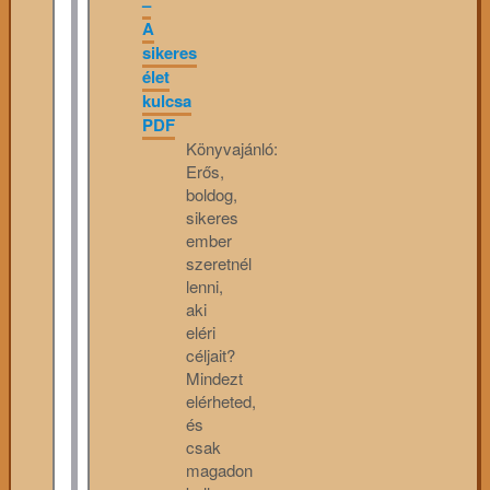
–
A
sikeres
élet
kulcsa
PDF
Könyvajánló:
Erős,
boldog,
sikeres
ember
szeretnél
lenni,
aki
eléri
céljait?
Mindezt
elérheted,
és
csak
magadon