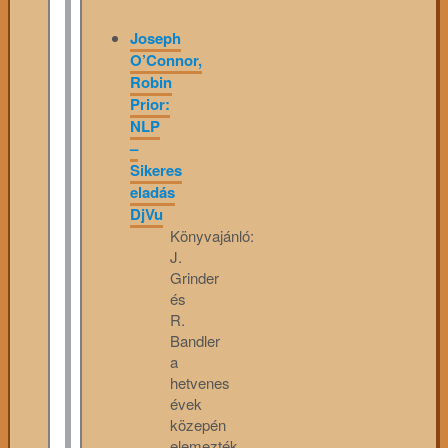
Joseph
O’Connor,
Robin
Prior:
NLP
–
Sikeres
eladás
DjVu
Könyvajánló:
J.
Grinder
és
R.
Bandler
a
hetvenes
évek
közepén
elemezték