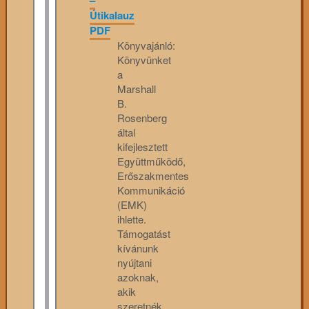
Útikalauz
PDF
Könyvajánló:
Könyvünket
a
Marshall
B.
Rosenberg
által
kifejlesztett
Együttműködő,
Erőszakmentes
Kommunikáció
(EMK)
ihlette.
Támogatást
kívánunk
nyújtani
azoknak,
akik
szeretnék