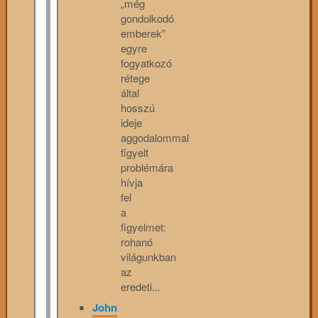
„még
gondolkodó
emberek”
egyre
fogyatkozó
rétege
által
hosszú
ideje
aggodalommal
figyelt
problémára
hívja
fel
a
figyelmet:
rohanó
világunkban
az
eredeti...
John