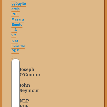
gyógyító
ereje
PDF
Masaru
Emoto
– A
víz
igaz
hatalma
PDF
»
Joseph
O’Connor
–
John
Seymour
–
NLP
PDF