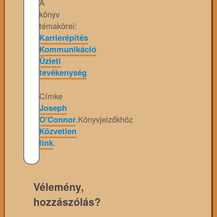
A
könyv
témakörei:
Karrierépítés
Kommunikáció
Üzleti
tevékenység
Címke
Joseph
O'Connor
.
Könyvjelzőkhöz
Közvetlen
link
.
Vélemény,
hozzászólás?