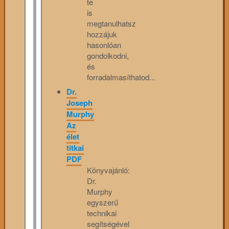
te
is
megtanulhatsz
hozzájuk
hasonlóan
gondolkodni,
és
forradalmasíthatod...
Dr.
Joseph
Murphy
Az
élet
titkai
PDF
Könyvajánló:
Dr.
Murphy
egyszerű
technikai
segítségével