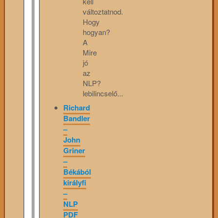
kell
változtatnod.
Hogy
hogyan?
A
Mire
jó
az
NLP?
lebilincselő...
Richard
Bandler
–
John
Griner
–
Békából
királyfi
–
NLP
PDF