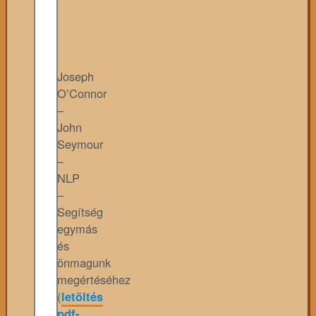
Joseph
O’Connor
–
John
Seymour
–
NLP
–
Segítség
egymás
és
önmagunk
megértéséhez
(
letöltés
pdf-