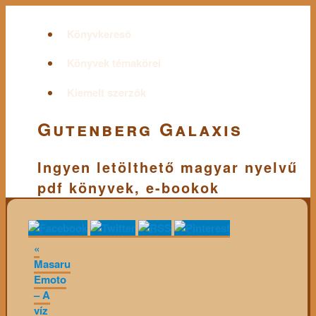
Könyvkereső
Könyvek témakörei
Kiemelt szerzők
Gutenberg Galaxis
Ingyen letölthető magyar nyelvű
pdf könyvek, e-bookok
«
Masaru
Emoto
– A
víz