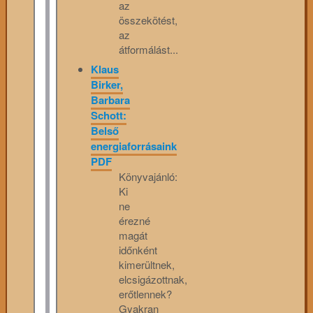
az
összekötést,
az
átformálást...
Klaus
Birker,
Barbara
Schott:
Belső
energiaforrásaink
PDF
Könyvajánló:
Ki
ne
érezné
magát
időnként
kimerültnek,
elcsigázottnak,
erőtlennek?
Gyakran