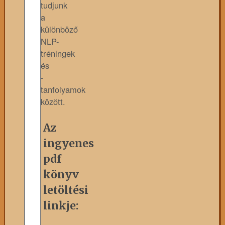
tudjunk
a
különböző
NLP-
tréningek
és
-
tanfolyamok
között.
Az
ingyenes
pdf
könyv
letöltési
linkje: