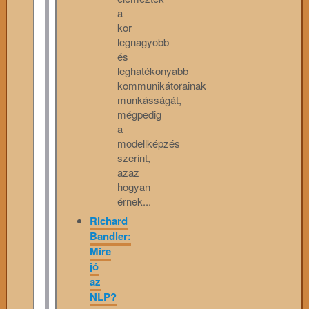
a
kor
legnagyobb
és
leghatékonyabb
kommunikátorainak
munkásságát,
mégpedig
a
modellképzés
szerint,
azaz
hogyan
érnek...
Richard
Bandler:
Mire
jó
az
NLP?