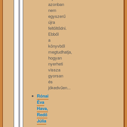
azonban
nem
egyszerű
újra
feltöltődni.
Ebből
a
könyvből
megtudhatja,
hogyan
nyerheti
vissza
gyorsan
és
jókedvűen...
Rónai
Éva
Hava,
Redő
Júlia
–