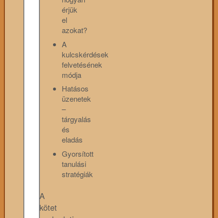
érjük
el
azokat?
A
kulcskérdések
felvetésének
módja
Hatásos
üzenetek
–
tárgyalás
és
eladás
Gyorsított
tanulási
stratégiák
A
kötet