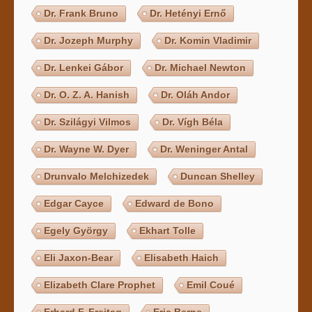
Dr. Frank Bruno
Dr. Hetényi Ernő
Dr. Jozeph Murphy
Dr. Komin Vladimir
Dr. Lenkei Gábor
Dr. Michael Newton
Dr. O. Z. A. Hanish
Dr. Oláh Andor
Dr. Szilágyi Vilmos
Dr. Vígh Béla
Dr. Wayne W. Dyer
Dr. Weninger Antal
Drunvalo Melchizedek
Duncan Shelley
Edgar Cayce
Edward de Bono
Egely György
Ekhart Tolle
Eli Jaxon-Bear
Elisabeth Haich
Elizabeth Clare Prophet
Emil Coué
Erhard F. Freitag
Eric Berne