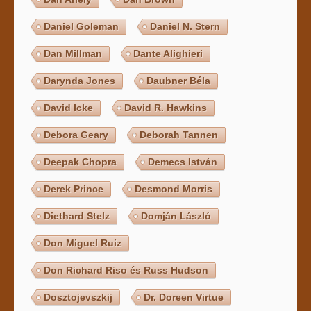
Daniel Goleman
Daniel N. Stern
Dan Millman
Dante Alighieri
Darynda Jones
Daubner Béla
David Icke
David R. Hawkins
Debora Geary
Deborah Tannen
Deepak Chopra
Demecs István
Derek Prince
Desmond Morris
Diethard Stelz
Domján László
Don Miguel Ruiz
Don Richard Riso és Russ Hudson
Dosztojevszkij
Dr. Doreen Virtue