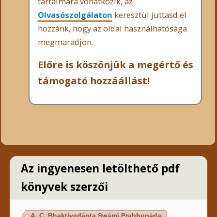
tartalmára vonatkozik, az
Olvasószolgálaton
keresztül juttasd el
hozzánk, hogy az oldal használhatósága
megmaradjon.
Előre is köszönjük a megértő és
támogató hozzáállást!
Az ingyenesen letölthető pdf
könyvek szerzői
A. C. Bhaktivedānta Swāmī Prabhupāda