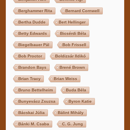
Berghammer Rita
Bernard Cornwell
Bertha Dudde
Bert Hellinger
Betty Edwards
Bicsérdi Béla
Biegelbauer Pál
Bob Frissell
Bob Proctor
Boldizsár Ildikó
Brandon Bays
Brené Brown
Brian Tracy
Brian Weiss
Bruno Bettelheim
Buda Béla
Bunyevácz Zsuzsa
Byron Katie
Bácskai Júlia
Bálint Mihály
Bánki M. Csaba
C. G. Jung