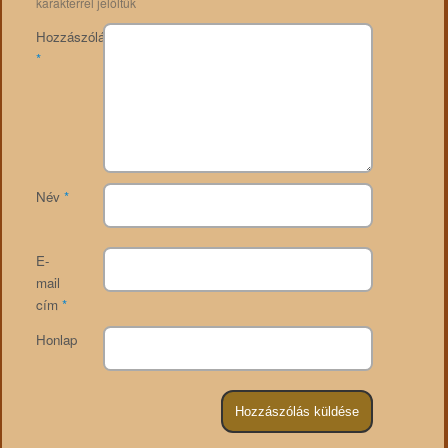
karakterrel jelöltük
Hozzászólás
*
Név
*
E-
mail
cím
*
Honlap