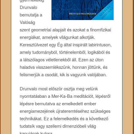
Drunvalo
bemutatja a
Valóság
szent geometriai alapjait és azokat a finomfizikai
energiákat, amelyek világunkat alkotják.
Keresztülvezet egy Ég által inspirált labirintuson,
amely tudományból, történelemből, logikából és
a látszólagos véletlenekből áll. Ezen az úton
haladva visszaemlékszünk, honnan jöttünk, és
felismerjük a csodát, kik is vagyunk valójában.
Drunvalo most először osztja meg velünk
nyomtatásban a Mer-Ka-Ba meditációt, lépésről
lépésre bemutatva az emelkedett ember
energiamezejének újrateremtéséhez szükséges
technikákat. Ez a felemelkedés és a következő
tudatsík vagy szellemi dimenzióbeli világ
kapujának kulcsa.