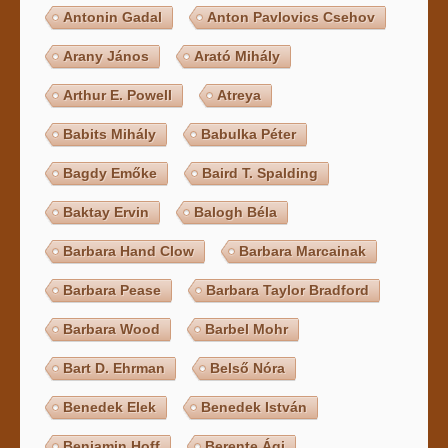
Antonin Gadal
Anton Pavlovics Csehov
Arany János
Arató Mihály
Arthur E. Powell
Atreya
Babits Mihály
Babulka Péter
Bagdy Emőke
Baird T. Spalding
Baktay Ervin
Balogh Béla
Barbara Hand Clow
Barbara Marcainak
Barbara Pease
Barbara Taylor Bradford
Barbara Wood
Barbel Mohr
Bart D. Ehrman
Belső Nóra
Benedek Elek
Benedek István
Benjamin Hoff
Berente Ági