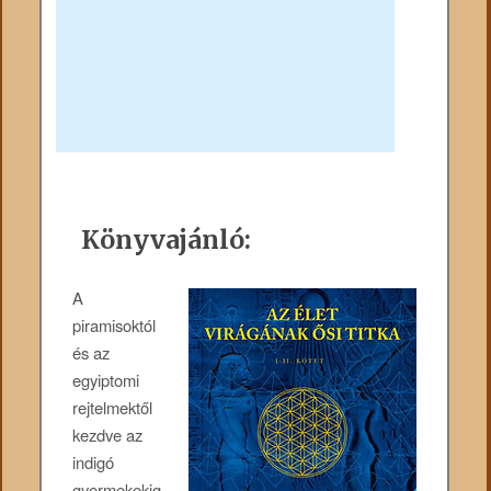
Könyvajánló:
A
piramisoktól
és az
egyiptomi
rejtelmektől
kezdve az
indigó
gyermekekig