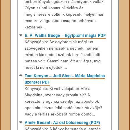
emberi lények egészen másmilyenek voltak.
Olyan szintű kommunikációra és
megismerésre voltunk képesek, melyet mai
modern világunkban csupán néhányan
kezdenek...
E. A. Wallis Budge – Egyiptomi mágia PDF
Könyvajánló: Az egyiptomiak mágikus
szövegeiben nemcsak a névnek, hanem
minden kimondott szónak természetfeletti
hatása volt. Semmi nem jött a világra, míg
nevét ki nem ejtették....
Tom Kenyon – Judi Sion – Mária Magdolna
üzenetei PDF
Könyvajánló: Ki volt valójában Mária
Magdolna, szent vagy prostituált? A
keresztény egyház szentje, az apostolok
apostola, Jézus feltámadásának hírvivője?
Vagy a férfias erkölcsöt romba döntő...
Annie Besant: Az ősi bölcsesség (PDF)
Könyvajánló: A könyv bemutatja a létezési