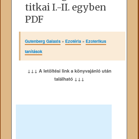
titkai I.-II. egyben
PDF
Gutenberg Galaxis
»
Ezotéria
»
Ezoterikus
tanítások
↓↓↓ A letöltési link a könyvajánló után
található ↓↓↓