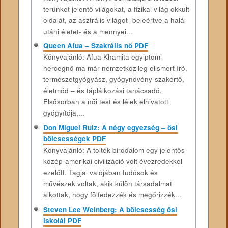
terünket jelentő világokat, a fizikai világ okkult
oldalát, az asztrális világot -beleértve a halál
utáni életet- és a mennyei...
Queen Afua – Szakrális ​nő PDF
Könyvajánló: Afua ​Khamita egyiptomi
hercegnő ma már nemzetkö­zileg elismert író,
természetgyógyász, gyógynövény-sza­kértő,
életmód – és táplálkozási tanácsadó.
Elsősorban a női test és lélek elhivatott
gyógyítója,...
Don Miguel Ruiz: A négy egyezség – ősi
bölcsességek PDF
Könyvajánló: A tolték birodalom egy jelentős
közép-amerikai civilizáció volt évezredekkel
ezelőtt. Tagjai valójában tudósok és
művészek voltak, akik külön társadalmat
alkottak, hogy fölfedezzék és megőrizzék...
Steven Lee Weinberg: A bölcsesség ősi
iskolái PDF