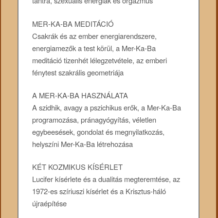
tantra, szexuális energiák és orgazmus
MER-KA-BA MEDITÁCIÓ
Csakrák és az ember energiarendszere,
energiamezők a test körül, a Mer-Ka-Ba
meditáció tizenhét lélegzetvétele, az emberi
fénytest szakrális geometriája
A MER-KA-BA HASZNÁLATA
A szidhik, avagy a pszichikus erők, a Mer-Ka-Ba
programozása, pránagyógyítás, véletlen
egybeesések, gondolat és megnyilatkozás,
helyszíni Mer-Ka-Ba létrehozása
KÉT KOZMIKUS KÍSÉRLET
Lucifer kísérlete és a dualitás megteremtése, az
1972-es szíriuszi kísérlet és a Krisztus-háló
újraépítése