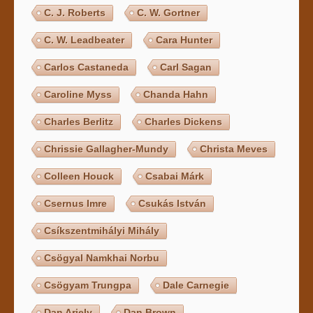
C. J. Roberts
C. W. Gortner
C. W. Leadbeater
Cara Hunter
Carlos Castaneda
Carl Sagan
Caroline Myss
Chanda Hahn
Charles Berlitz
Charles Dickens
Chrissie Gallagher-Mundy
Christa Meves
Colleen Houck
Csabai Márk
Csernus Imre
Csukás István
Csíkszentmihályi Mihály
Csögyal Namkhai Norbu
Csögyam Trungpa
Dale Carnegie
Dan Ariely
Dan Brown