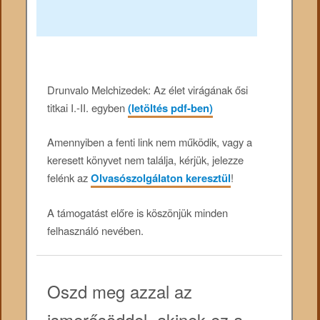
Drunvalo Melchizedek: Az élet virágának ősi
titkai I.-II. egyben
(letöltés pdf-ben)
Amennyiben a fenti link nem működik, vagy a
keresett könyvet nem találja, kérjük, jelezze
felénk az
Olvasószolgálaton keresztül
!
A támogatást előre is köszönjük minden
felhasználó nevében.
Oszd meg azzal az
ismerősöddel, akinek ez a