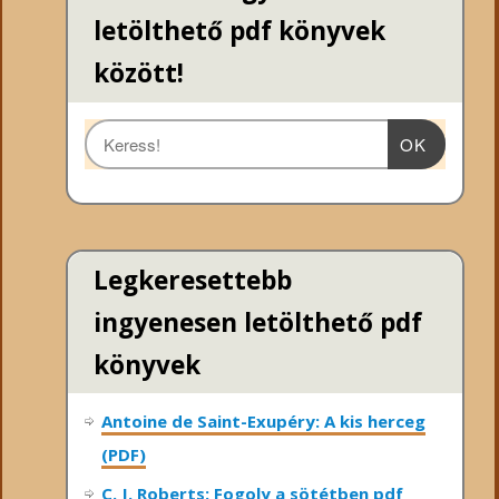
letölthető pdf könyvek
között!
OK
Legkeresettebb
ingyenesen letölthető pdf
könyvek
Antoine de Saint-Exupéry: A kis herceg
(PDF)
C. J. Roberts: Fogoly a sötétben pdf