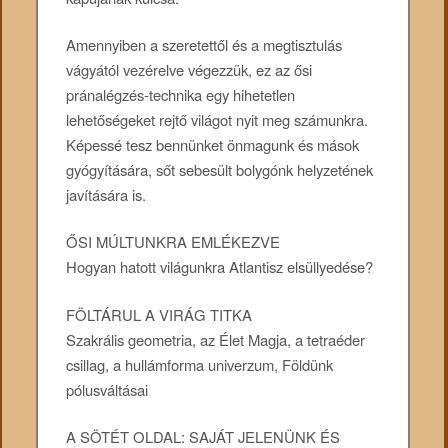
Amennyiben a szeretettől és a megtisztulás
vágyától vezérelve végezzük, ez az ősi
pránalégzés-technika egy hihetetlen
lehetőségeket rejtő világot nyit meg számunkra.
Képessé tesz bennünket önmagunk és mások
gyógyítására, sőt sebesült bolygónk helyzetének
javítására is.
ŐSI MÚLTUNKRA EMLÉKEZVE
Hogyan hatott világunkra Atlantisz elsüllyedése?
FÖLTÁRUL A VIRÁG TITKA
Szakrális geometria, az Élet Magja, a tetraéder
csillag, a hullámforma univerzum, Földünk
pólusváltásai
A SÖTÉT OLDAL: SAJÁT JELENÜNK ÉS