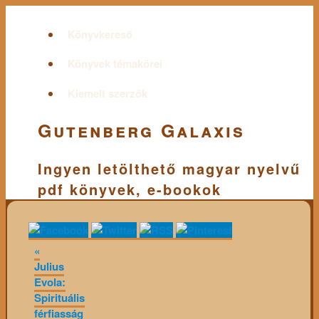
Könyvkereső
Könyvek témakörei
Kiemelt szerzők
Gutenberg Galaxis
Ingyen letölthető magyar nyelvű
pdf könyvek, e-bookok
«
Julius
Evola:
Spirituális
férfiasság