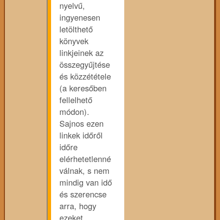
nyelvű,
ingyenesen
letölthető
könyvek
linkjeinek az
összegyűjtése
és közzététele
(a keresőben
fellelhető
módon).
Sajnos ezen
linkek időről
időre
elérhetetlenné
válnak, s nem
mindig van idő
és szerencse
arra, hogy
ezeket