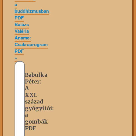
a
buddhizmusban
PDF
Balázs
Valéria
Aname:
Csakraprogram
PDF
»
Babulka
Péter:
A
XXI.
század
gyógyítói:
a
gombák
PDF