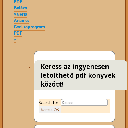
PDF
Balázs
Valéria
Aname:
Csakraprogram
PDF
»
Keress az ingyenesen
letölthető pdf könyvek
között!
Search for:
Keress!
OK