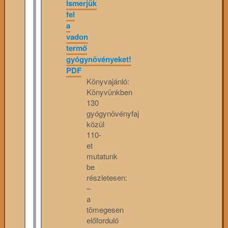
Ismerjük
fel
a
vadon
termő
gyógynövényeket!
PDF
Könyvajánló:
Könyvünkben
130
gyógynövényfaj
közül
110-
et
mutatunk
be
részletesen:
–
a
tömegesen
előforduló