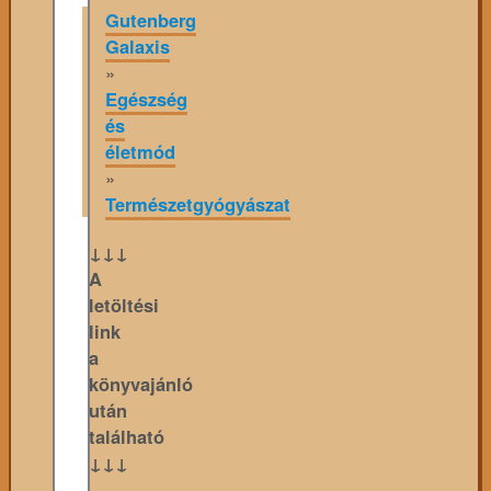
Gutenberg
Galaxis
»
Egészség
és
életmód
»
Természetgyógyászat
↓↓↓
A
letöltési
link
a
könyvajánló
után
található
↓↓↓