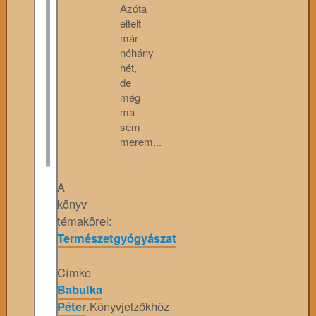
Azóta
eltelt
már
néhány
hét,
de
még
ma
sem
merem...
A
könyv
témakörei:
Természetgyógyászat
Címke
Babulka
Péter
.
Könyvjelzőkhöz