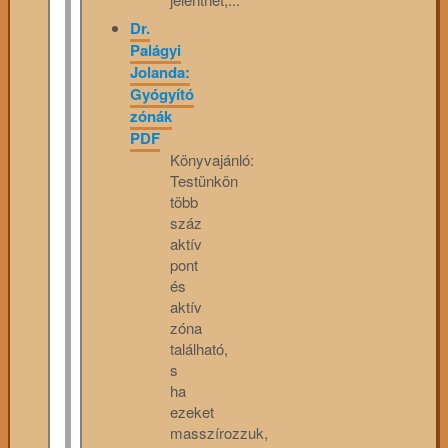
Dr.
Palágyi
Jolanda:
Gyógyító
zónák
PDF
Könyvajánló:
Testünkön
több
száz
aktív
pont
és
aktív
zóna
található,
s
ha
ezeket
masszírozzuk,