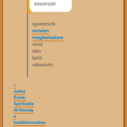
köszönjük!
Igyekszünk
minden
megkeresésre
rövid
időn
belül
válaszolni.
«
Julius
Evola:
Spirituális
férfiasság
a
buddhizmusban