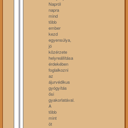
Napról
napra
mind
több
ember
kezd
egyensúlya,
jó
közérzete
helyreállítása
érdekében
foglalkozni
az
ájurvédikus
gyógyítás
ősi
gyakorlatával.
A
több
mint
öt