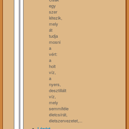
egy
szer
létezik,
mely
át
tudja
mosni
a
vért:
a
holt
víz,
a
nyers,
desztillált
víz,
mely
semmiféle
életcsírát,
életszervezetet,...
Lénárt