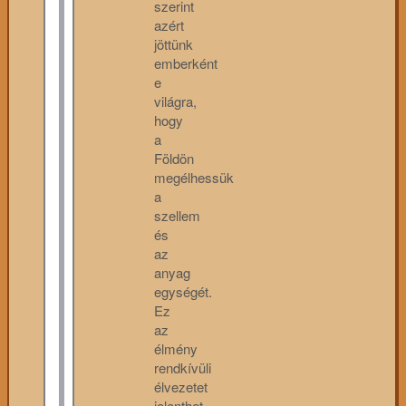
szerint
azért
jöttünk
emberként
e
világra,
hogy
a
Földön
megélhessük
a
szellem
és
az
anyag
egységét.
Ez
az
élmény
rendkívüli
élvezetet
jelenthet,...