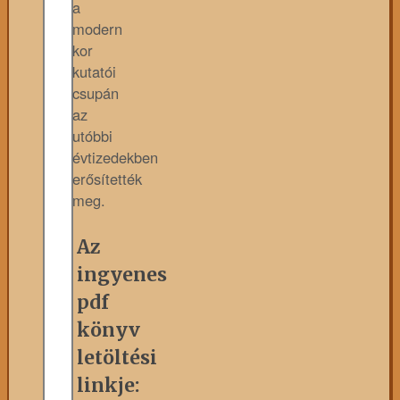
a
modern
kor
kutatói
csupán
az
utóbbi
évtizedekben
erősítették
meg.
Az
ingyenes
pdf
könyv
letöltési
linkje: