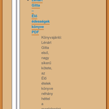
Gitta
–
Élő
édességek
könyve
PDF
Könyvajánló:
Lénárt
Gitta
első,
nagy
sikerű
kötete,
az
Élő
ételek
könyve
néhány
héttel
a
megjelenést