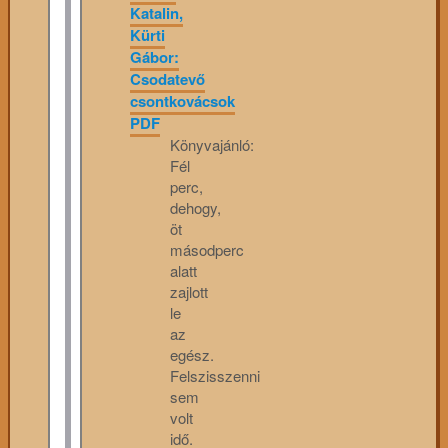
Katalin,
Kürti
Gábor:
Csodatevő
csontkovácsok
PDF
Könyvajánló:
Fél
perc,
dehogy,
öt
másodperc
alatt
zajlott
le
az
egész.
Felszisszenni
sem
volt
idő.