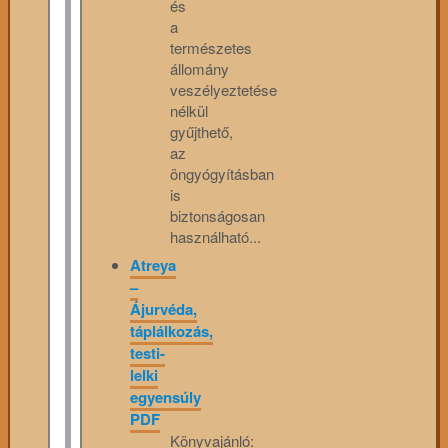
és
a
természetes
állomány
veszélyeztetése
nélkül
gyűjthető,
az
öngyógyításban
is
biztonságosan
használható...
Atreya
–
Ájurvéda,
táplálkozás,
testi-
lelki
egyensúly
PDF
Könyvajánló: