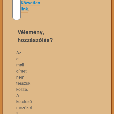
Közvetlen
link
.
Vélemény,
hozzászólás?
Az
e-
mail
címet
nem
tesszük
közzé.
A
kötelező
mezőket
*