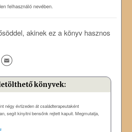
den felhasználó nevében.
söddel, akinek ez a könyv hasznos
letölthető könyvek:
mint négy évtizeden át családterapeutaként
, segít kinyitni bensőnk rejtett kapuit. Megmutatja,
F