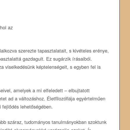
hol az
lalkozva szerezte tapasztalatait, s kivételes erénye,
sztalattá gazdagult. Ez sugárzik írásaiból.
 viselkedésünk képtelenségeit, s egyben fel is
ivel, amelyek a mi elfeledett – elbujtatott
etet ad a változáshoz. Életfilozófiája egyértelműen
i fejlődés lehetőségében.
nkább száraz, tudományos tanulmányokban szoktunk
indító olvasmányokká varázsolja ezeket. Ír