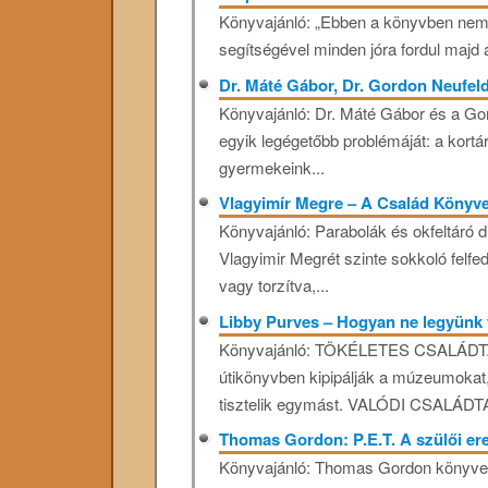
Könyvajánló: „Ebben a könyvben nem a
segítségével minden jóra fordul majd 
Dr. Máté Gábor, Dr. Gordon Neufeld
Könyvajánló: Dr. Máté Gábor és a Gor
egyik legégetőbb problémáját: a kortá
gyermekeink...
Vlagyimír Megre – A Család Könyv
Könyvajánló: Parabolák és okfeltáró d
Vlagyimir Megrét szinte sokkoló felfe
vagy torzítva,...
Libby Purves – Hogyan ne legyünk 
Könyvajánló: TÖKÉLETES CSALÁDTAG
útikönyvben kipipálják a múzeumokat
tisztelik egymást. VALÓDI CSALÁDTAG
Thomas Gordon: P.E.T. A szülői e
Könyvajánló: Thomas Gordon könyve, 