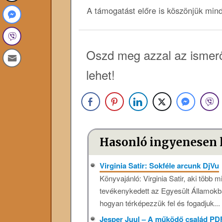
A támogatást előre is köszönjük min
Oszd meg azzal az ismerő
lehet!
Hasonló ingyenesen 
Virginia Satir: Sokféle arcunk DjVu
Könyvajánló: Virginia Satir, aki több 
tevékenykedett az Egyesült Államokban
hogyan térképezzük fel és fogadjuk...
Jesper Juul – A működő család PD