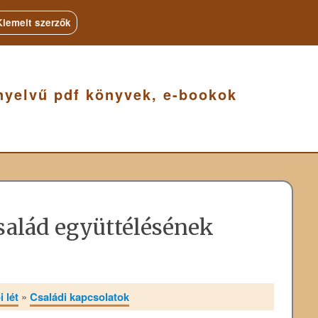
Kiemelt szerzők
nyelvű pdf könyvek, e-bookok
család együttélésének
 lét
»
Családi kapcsolatok