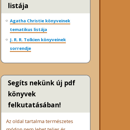
listája
Agatha Christie könyveinek
tematikus listája
J. R. R. Tolkien könyveinek
sorrendje
Segíts nekünk új pdf
könyvek
felkutatásában!
Az oldal tartalma természetes
módon nem lehet teljes és