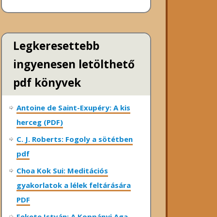
Legkeresettebb
ingyenesen letölthető
pdf könyvek
Antoine de Saint-Exupéry: A kis
herceg (PDF)
C. J. Roberts: Fogoly a sötétben
pdf
Choa Kok Sui: Meditációs
gyakorlatok a lélek feltárására
PDF
Fekete István: A Koppányi Aga