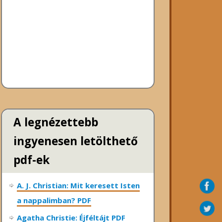
A legnézettebb
ingyenesen letölthető
pdf-ek
A. J. Christian: Mit keresett Isten
a nappalimban? PDF
Agatha Christie: Éjféltájt PDF