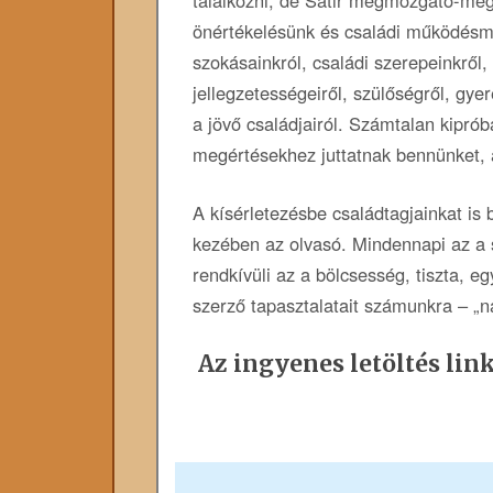
önértékelésünk és családi működésm
szokásainkról, családi szerepeinkről,
jellegzetességeiről, szülőségről, gye
a jövő családjairól. Számtalan kiprób
megértésekhez juttatnak bennünket, a
A kísérletezésbe családtagjainkat is 
kezében az olvasó. Mindennapi az a s
rendkívüli az a bölcsesség, tiszta, e
szerző tapasztalatait számunkra – „n
Az ingyenes letöltés link