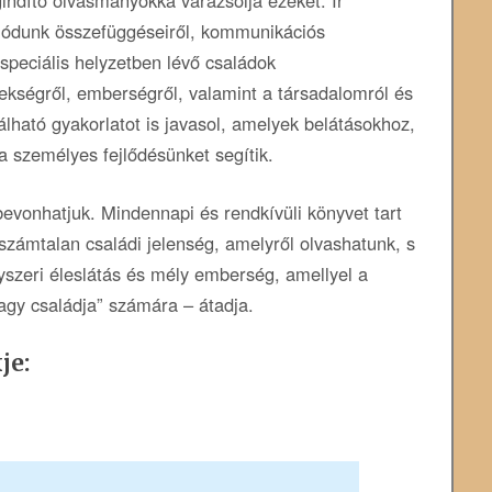
ódunk összefüggéseiről, kommunikációs
 speciális helyzetben lévő családok
rekségről, emberségről, valamint a társadalomról és
álható gyakorlatot is javasol, amelyek belátásokhoz,
 személyes fejlődésünket segítik.
bevonhatjuk. Mindennapi és rendkívüli könyvet tart
zámtalan családi jelenség, amelyről olvashatunk, s
gyszeri éleslátás és mély emberség, amellyel a
agy családja” számára – átadja.
je: