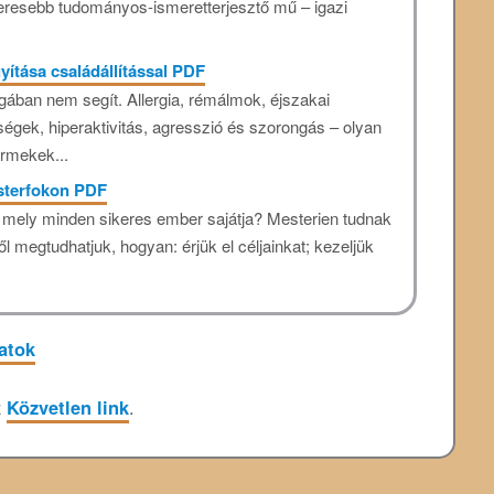
keresebb tudományos-ismeretterjesztő mű – igazi
tása családállítással PDF
ában nem segít. Allergia, rémálmok, éjszakai
égek, hiperaktivitás, agresszió és szorongás – olyan
rmekek...
sterfokon PDF
, mely minden sikeres ember sajátja? Mesterien tudnak
 megtudhatjuk, hogyan: érjük el céljainkat; kezeljük
atok
z
Közvetlen link
.