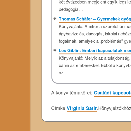
két évtizedben megjelent egyik legsi
pedagógiai...
Thomas Schäfer – Gyermekek gyógyí
Könyvajánló: Amikor a szeretet önmag
ágybavizelés, dadogás, iskolai nehézs
fogalmak, amelyek a „problémás” gye
Les Giblin: Emberi kapcsolatok me
Könyvajánló: Melyik az a tulajdonság
bánni az emberekkel. Ebből a könyvből
az...
A könyv témakörei:
Családi kapcsol
Címke
Virginia Satir
.
Könyvjelzőkhö