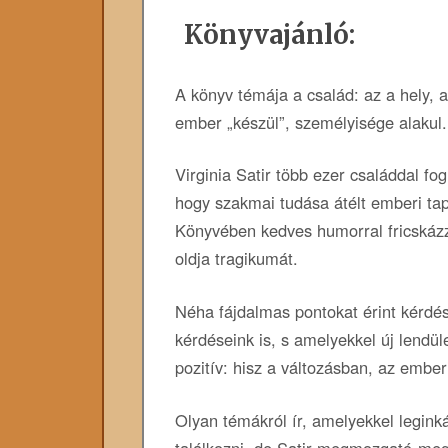
Könyvajánló:
A könyv témája a család: az a hely, a
ember „készül”, személyisége alakul.
Virginia Satir több ezer családdal fog
hogy szakmai tudása átélt emberi tapa
Könyvében kedves humorral fricskázza
oldja tragikumát.
Néha fájdalmas pontokat érint kérdése
kérdéseink is, s amelyekkel új lendül
pozitív: hisz a változásban, az ember
Olyan témákról ír, amelyekkel legi
találkozni, de Satir megmozgató-meg