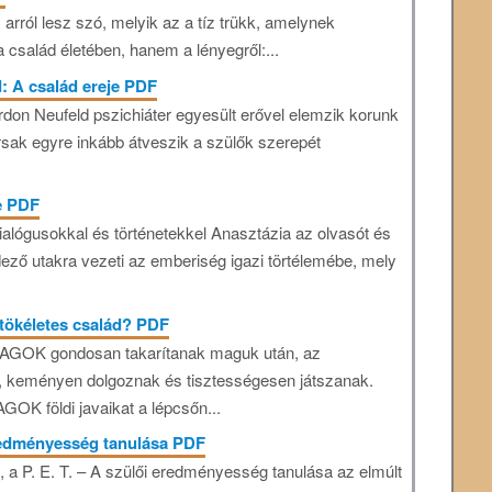
rról lesz szó, melyik az a tíz trükk, amelynek
a család életében, hanem a lényegről:...
: A család ereje PDF
don Neufeld pszichiáter egyesült erővel elemzik korunk
rsak egyre inkább átveszik a szülők szerepét
e PDF
ialógusokkal és történetekkel Anasztázia az olvasót és
dező utakra vezeti az emberiség igazi törtélemébe, mely
tökéletes család? PDF
OK gondosan takarítanak maguk után, az
, keményen dolgoznak és tisztességesen játszanak.
OK földi javaikat a lépcsőn...
redményesség tanulása PDF
a P. E. T. – A szülői eredményesség tanulása az elmúlt