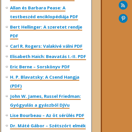
Allan és Barbara Pease: A
testbeszéd enciklopédiája PDF
Bert Hellinger: A ​szeretet rendje
PDF
Carl R. Rogers: Valakivé válni PDF
Elisabeth Haich: Beavatás I.-II. PDF
Eric Berne – Sorskönyv PDF
H. P. Blavatsky: A Csend Hangja
(PDF)
John W. James, Russel Friedman:
Gyógyulás a gyászból DjVu
Lise Bourbeau – Az öt sérülés PDF
Dr. Máté Gábor – Szétszórt elmék