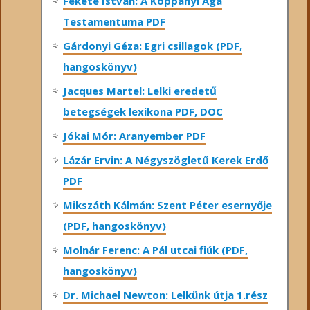
Fekete István: A Koppányi Aga
Testamentuma PDF
Gárdonyi Géza: Egri csillagok (PDF,
hangoskönyv)
Jacques Martel: Lelki eredetű
betegségek lexikona PDF, DOC
Jókai Mór: Aranyember PDF
Lázár Ervin: A Négyszögletű Kerek Erdő
PDF
Mikszáth Kálmán: Szent Péter esernyője
(PDF, hangoskönyv)
Molnár Ferenc: A Pál utcai fiúk (PDF,
hangoskönyv)
Dr. Michael Newton: Lelkünk útja 1.rész