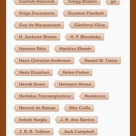
Graham Hancock
Gregg Braden
gri
Griga Zsuzsanna
Gustave Flaubert
Guy de Maupassant
Gárdonyi Géza
H. Jackson Brown
H. P. Blavatsky
Hamvas Béla
Hankiss Elemér
Hans Christian Andersen
Harald W. Tietze
Haris Dzsohari
Helen Fisher
Henrik Ibsen
Hermann Hesse
Hermész Triszmegisztosz
Homérosz
Honoré de Balzac
Illés Csilla
Indrek Hargla
J. R. dos Santos
J. R. R. Tolkien
Jack Campbell