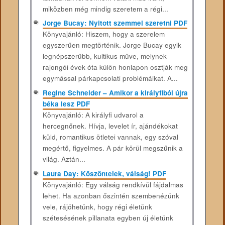
miközben még mindig szeretem a régi...
Jorge Bucay: Nyitott szemmel szeretni PDF
Könyvajánló: Hiszem, hogy a szerelem
egyszerűen megtörténik. Jorge Bucay egyik
legnépszerűbb, kultikus műve, melynek
rajongói évek óta külön honlapon osztják meg
egymással párkapcsolati problémáikat. A...
Regine Schneider – Amikor a királyfiból újra
béka lesz PDF
Könyvajánló: A királyfi udvarol a
hercegnőnek. Hívja, levelet ír, ajándékokat
küld, romantikus ötletei vannak, egy szóval
megértő, figyelmes. A pár körül megszűnik a
világ. Aztán...
Laura Day: Köszöntelek, válság! PDF
Könyvajánló: Egy válság rendkívül fájdalmas
lehet. Ha azonban őszintén szembenézünk
vele, rájöhetünk, hogy régi életünk
szétesésének pillanata egyben új életünk