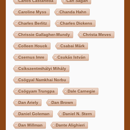
Carlos Castaneda
Carl Sagan
Caroline Myss
Chanda Hahn
Charles Berlitz
Charles Dickens
Chrissie Gallagher-Mundy
Christa Meves
Colleen Houck
Csabai Márk
Csernus Imre
Csukás István
Csíkszentmihályi Mihály
Csögyal Namkhai Norbu
Csögyam Trungpa
Dale Carnegie
Dan Ariely
Dan Brown
Daniel Goleman
Daniel N. Stern
Dan Millman
Dante Alighieri