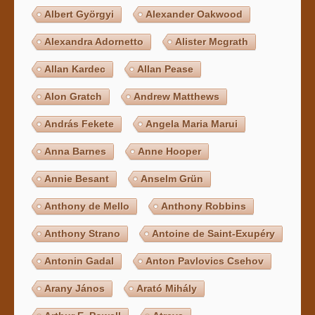
Albert Györgyi
Alexander Oakwood
Alexandra Adornetto
Alister Mcgrath
Allan Kardec
Allan Pease
Alon Gratch
Andrew Matthews
András Fekete
Angela Maria Marui
Anna Barnes
Anne Hooper
Annie Besant
Anselm Grün
Anthony de Mello
Anthony Robbins
Anthony Strano
Antoine de Saint-Exupéry
Antonin Gadal
Anton Pavlovics Csehov
Arany János
Arató Mihály