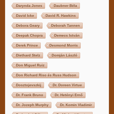
Darynda Jones
Daubner Béla
David Icke
David R. Hawkins
Debora Geary
Deborah Tannen
Deepak Chopra
Demecs István
Derek Prince
Desmond Morris
Diethard Stelz
Domján László
Don Miguel Ruiz
Don Richard Riso és Russ Hudson
Dosztojevszkij
Dr. Doreen Virtue
Dr. Frank Bruno
Dr. Hetényi Ernő
Dr. Jozeph Murphy
Dr. Komin Vladimir