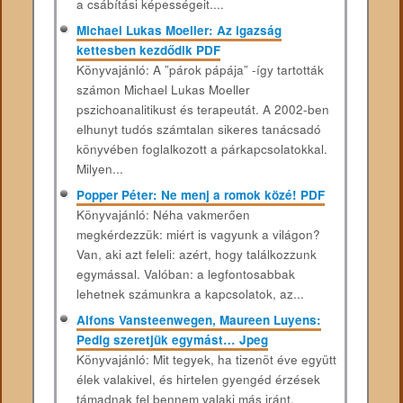
a csábítási képességeit....
Michael Lukas Moeller: Az igazság
kettesben kezdődik PDF
Könyvajánló: A ​​”párok pápája” -így tartották
számon Michael Lukas Moeller
pszichoanalitikust és terapeutát. A 2002-ben
elhunyt tudós számtalan sikeres tanácsadó
könyvében foglalkozott a párkapcsolatokkal.
Milyen...
Popper Péter: Ne menj a romok közé! PDF
Könyvajánló: Néha vakmerően
megkérdezzük: miért is vagyunk a világon?
Van, aki azt feleli: azért, hogy találkozzunk
egymással. Valóban: a legfontosabbak
lehetnek számunkra a kapcsolatok, az...
Alfons Vansteenwegen, Maureen Luyens:
Pedig szeretjük egymást… Jpeg
Könyvajánló: Mit tegyek, ha tizenöt éve együtt
élek valakivel, és hirtelen gyengéd érzések
támadnak fel bennem valaki más iránt,