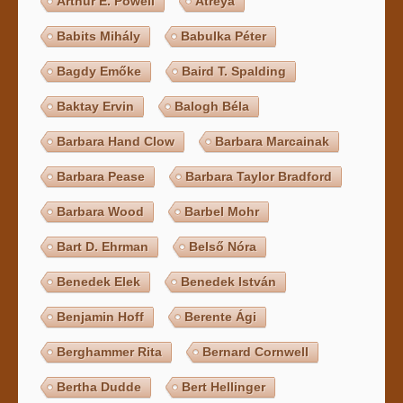
Arthur E. Powell
Atreya
Babits Mihály
Babulka Péter
Bagdy Emőke
Baird T. Spalding
Baktay Ervin
Balogh Béla
Barbara Hand Clow
Barbara Marcainak
Barbara Pease
Barbara Taylor Bradford
Barbara Wood
Barbel Mohr
Bart D. Ehrman
Belső Nóra
Benedek Elek
Benedek István
Benjamin Hoff
Berente Ági
Berghammer Rita
Bernard Cornwell
Bertha Dudde
Bert Hellinger