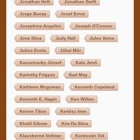
Jonathan Holt
Jonathan Swift
Jorge Bucay
Josef Ernst
Josephine Angelini
Joseph O'Connor
Jose Silva
Judy Hall
Jules Verne
Julius Evola
Jókai Mór
Kaczvinszky József
Kalo Jenő
Karinthy Frigyes
Karl May
Kathleen Mcgowan
Kenneth Copeland
Kenneth E. Hagin
Ken Wilber
Kerner Tibor
Kertész Imre
Khalil Gibran
Kim Da Silva
Klausbernd Vollmar
Kordován Vid