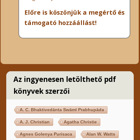
Előre is köszönjük a megértő és
támogató hozzáállást!
Az ingyenesen letölthető pdf
könyvek szerzői
A. C. Bhaktivedānta Swāmī Prabhupāda
A. J. Christian
Agatha Christie
Agnes Golenya Purisaca
Alan W. Watts