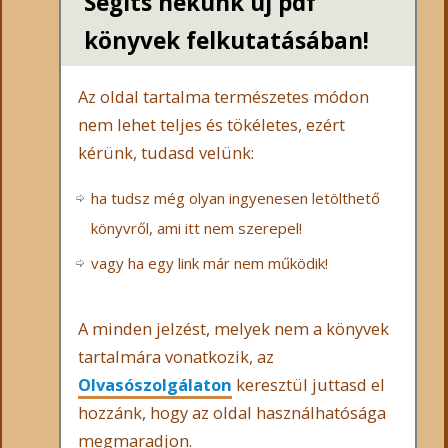
Segíts nekünk új pdf
könyvek felkutatásában!
Az oldal tartalma természetes módon
nem lehet teljes és tökéletes, ezért
kérünk, tudasd velünk:
ha tudsz még olyan ingyenesen letölthető
könyvről, ami itt nem szerepel!
vagy ha egy link már nem működik!
A minden jelzést, melyek nem a könyvek
tartalmára vonatkozik, az
Olvasószolgálaton
keresztül juttasd el
hozzánk, hogy az oldal használhatósága
megmaradjon.