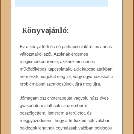
Könyvajánló:
Ez a könyv férfi és nő párkapcsolatáról és annak
változatairól szól. Azoknak érdemes
megismerkedni vele, akiknek nincsenek
működőképes kapcsolataik, akik kapcsolataikban
nem érzik magukat elég jól, vagy ugyanazokkal a
problémákkal szembesülnek újra meg újra.
Jómagam pszichoterapeuta vagyok, húsz éves
gyakorlatom alatt sok száz emberrel
beszélgettem. Ismerem a területet, és
meggyőződésem, hogy a férfiak és nők valóban
boldogok lehetnek egymással; valóban boldogok