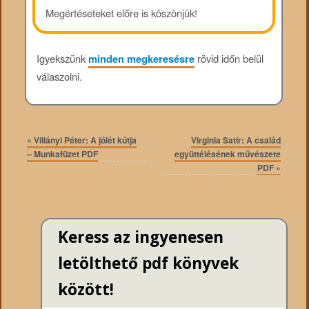
Megértéseteket előre is köszönjük!
Igyekszünk
minden megkeresésre
rövid időn belül
válaszolni.
«
Villányi Péter: A jólét kútja
Virginia Satir: A család
– Munkafüzet PDF
együttélésének művészete
PDF
»
Keress az ingyenesen
letölthető pdf könyvek
között!