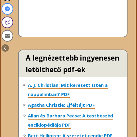
A legnézettebb ingyenesen
letölthető pdf-ek
A. J. Christian: Mit keresett Isten a
nappalimban? PDF
Agatha Christie: Éjféltájt PDF
Allan és Barbara Pease: A testbeszéd
enciklopédiája PDF
Bert Hellinger: A ​szeretet rendje PDF