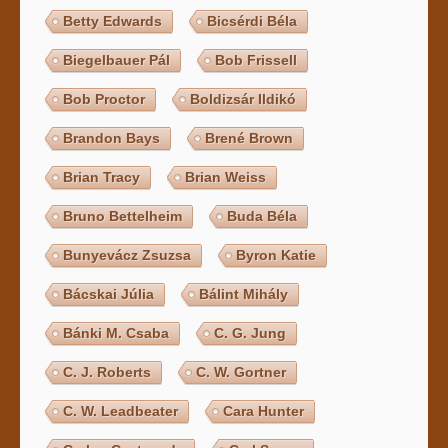
Betty Edwards
Bicsérdi Béla
Biegelbauer Pál
Bob Frissell
Bob Proctor
Boldizsár Ildikó
Brandon Bays
Brené Brown
Brian Tracy
Brian Weiss
Bruno Bettelheim
Buda Béla
Bunyevácz Zsuzsa
Byron Katie
Bácskai Júlia
Bálint Mihály
Bánki M. Csaba
C. G. Jung
C. J. Roberts
C. W. Gortner
C. W. Leadbeater
Cara Hunter