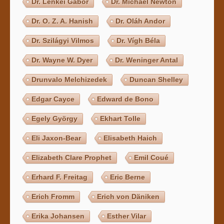
Dr. Lenkei Gábor
Dr. Michael Newton
Dr. O. Z. A. Hanish
Dr. Oláh Andor
Dr. Szilágyi Vilmos
Dr. Vígh Béla
Dr. Wayne W. Dyer
Dr. Weninger Antal
Drunvalo Melchizedek
Duncan Shelley
Edgar Cayce
Edward de Bono
Egely György
Ekhart Tolle
Eli Jaxon-Bear
Elisabeth Haich
Elizabeth Clare Prophet
Emil Coué
Erhard F. Freitag
Eric Berne
Erich Fromm
Erich von Däniken
Erika Johansen
Esther Vilar