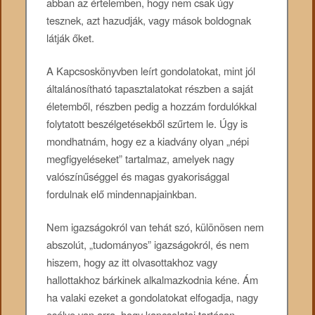
abban az értelemben, hogy nem csak úgy
tesznek, azt hazudják, vagy mások boldognak
látják őket.
A Kapcsoskönyvben leírt gondolatokat, mint jól
általánosítható tapasztalatokat részben a saját
életemből, részben pedig a hozzám fordulókkal
folytatott beszélgetésekből szűrtem le. Úgy is
mondhatnám, hogy ez a kiadvány olyan „népi
megfigyeléseket” tartalmaz, amelyek nagy
valószínűséggel és magas gyakorisággal
fordulnak elő mindennapjainkban.
Nem igazságokról van tehát szó, különösen nem
abszolút, „tudományos” igazságokról, és nem
hiszem, hogy az itt olvasottakhoz vagy
hallottakhoz bárkinek alkalmazkodnia kéne. Ám
ha valaki ezeket a gondolatokat elfogadja, nagy
esélye van arra, hogy kapcsolatai tartósan