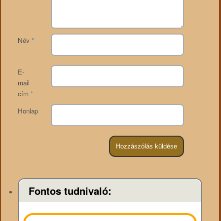
Név
*
E-
mail
cím
*
Honlap
Fontos tudnivaló: