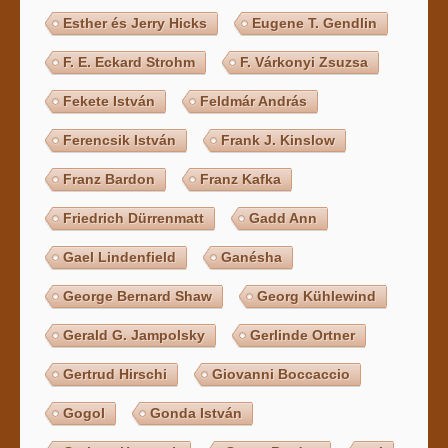
Esther és Jerry Hicks
Eugene T. Gendlin
F. E. Eckard Strohm
F. Várkonyi Zsuzsa
Fekete István
Feldmár András
Ferencsik István
Frank J. Kinslow
Franz Bardon
Franz Kafka
Friedrich Dürrenmatt
Gadd Ann
Gael Lindenfield
Ganésha
George Bernard Shaw
Georg Kühlewind
Gerald G. Jampolsky
Gerlinde Ortner
Gertrud Hirschi
Giovanni Boccaccio
Gogol
Gonda István