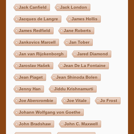
Jack Canfield
Jack London
Jacques de Langre
James Hollis
James Redfield
Jane Roberts
Jankovics Marcell
Jan Tober
Jan van Rijckenborgh
Jared Diamond
Jaroslav Hašek
Jean De La Fontaine
Jean Piaget
Jean Shinoda Bolen
Jenny Han
Jiddu Krishnamurti
Joe Abercrombie
Joe Vitale
Jo Frost
Johann Wolfgang von Goethe
John Bradshaw
John C. Maxwell