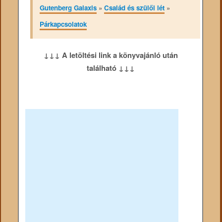
Gutenberg Galaxis
»
Család és szülői lét
»
Párkapcsolatok
↓↓↓ A letöltési link a könyvajánló után
található ↓↓↓