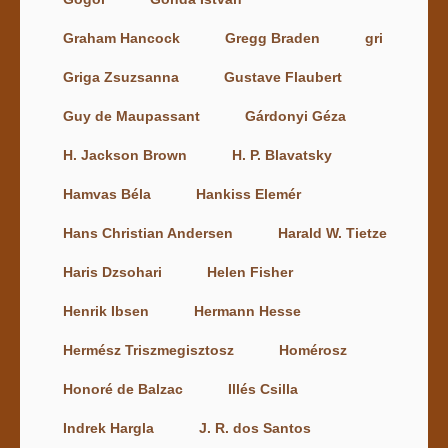
Graham Hancock
Gregg Braden
gri
Griga Zsuzsanna
Gustave Flaubert
Guy de Maupassant
Gárdonyi Géza
H. Jackson Brown
H. P. Blavatsky
Hamvas Béla
Hankiss Elemér
Hans Christian Andersen
Harald W. Tietze
Haris Dzsohari
Helen Fisher
Henrik Ibsen
Hermann Hesse
Hermész Triszmegisztosz
Homérosz
Honoré de Balzac
Illés Csilla
Indrek Hargla
J. R. dos Santos