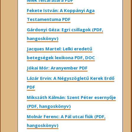
lélek feltárására PDF
Fekete István: A Koppányi Aga
Testamentuma PDF
Gárdonyi Géza: Egri csillagok (PDF,
hangoskönyv)
Jacques Martel: Lelki eredetű
betegségek lexikona PDF, DOC
Jókai Mór: Aranyember PDF
Lázár Ervin: A Négyszögletű Kerek Erdő
PDF
Mikszáth Kálmán: Szent Péter esernyője
(PDF, hangoskönyv)
Molnár Ferenc: A Pál utcai fiúk (PDF,
hangoskönyv)