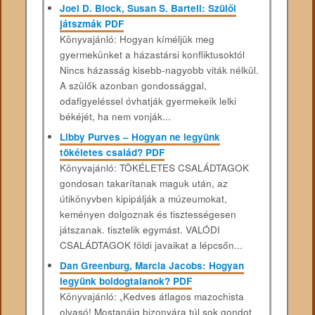
Joel D. Block, Susan S. Bartell: Szülői
játszmák PDF
Könyvajánló: Hogyan kíméljük meg
gyermekünket a házastársi konfliktusoktól
Nincs házasság kisebb-nagyobb viták nélkül.
A szülők azonban gondossággal,
odafigyeléssel óvhatják gyermekeik lelki
békéjét, ha nem vonják...
Libby Purves – Hogyan ne legyünk
tökéletes család? PDF
Könyvajánló: TÖKÉLETES CSALÁDTAGOK
gondosan takarítanak maguk után, az
útikönyvben kipipálják a múzeumokat,
keményen dolgoznak és tisztességesen
játszanak. tisztelik egymást. VALÓDI
CSALÁDTAGOK földi javaikat a lépcsőn...
Dan Greenburg, Marcia Jacobs: Hogyan
legyünk boldogtalanok? PDF
Könyvajánló: „Kedves átlagos mazochista
olvasó! Mostanáig bizonyára túl sok gondot