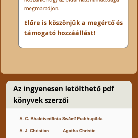
megmaradjon.
Előre is köszönjük a megértő és
támogató hozzáállást!
Az ingyenesen letölthető pdf
könyvek szerzői
A. C. Bhaktivedānta Swāmī Prabhupāda
A. J. Christian
Agatha Christie