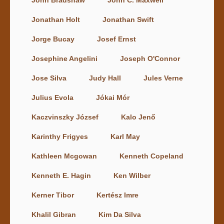
Jonathan Holt
Jonathan Swift
Jorge Bucay
Josef Ernst
Josephine Angelini
Joseph O'Connor
Jose Silva
Judy Hall
Jules Verne
Julius Evola
Jókai Mór
Kaczvinszky József
Kalo Jenő
Karinthy Frigyes
Karl May
Kathleen Mcgowan
Kenneth Copeland
Kenneth E. Hagin
Ken Wilber
Kerner Tibor
Kertész Imre
Khalil Gibran
Kim Da Silva