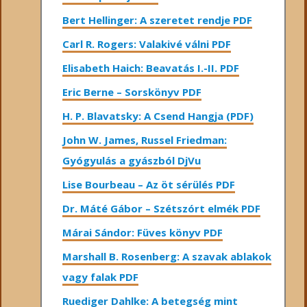
Bert Hellinger: A ​szeretet rendje PDF
Carl R. Rogers: Valakivé válni PDF
Elisabeth Haich: Beavatás I.-II. PDF
Eric Berne – Sorskönyv PDF
H. P. Blavatsky: A Csend Hangja (PDF)
John W. James, Russel Friedman:
Gyógyulás a gyászból DjVu
Lise Bourbeau – Az öt sérülés PDF
Dr. Máté Gábor – Szétszórt elmék PDF
Márai Sándor: Füves könyv PDF
Marshall B. Rosenberg: A szavak ablakok
vagy falak PDF
Ruediger Dahlke: A betegség mint