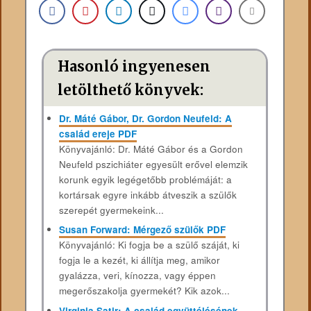
Hasonló ingyenesen
letölthető könyvek:
Dr. Máté Gábor, Dr. Gordon Neufeld: A
család ereje PDF
Könyvajánló: Dr. Máté Gábor és a Gordon
Neufeld pszichiáter egyesült erővel elemzik
korunk egyik legégetőbb problémáját: a
kortársak egyre inkább átveszik a szülők
szerepét gyermekeink...
Susan Forward: Mérgező szülők PDF
Könyvajánló: Ki ​fogja be a szülő száját, ki
fogja le a kezét, ki állítja meg, amikor
gyalázza, veri, kínozza, vagy éppen
megerőszakolja gyermekét? Kik azok...
Virginia Satir: A család együttélésének