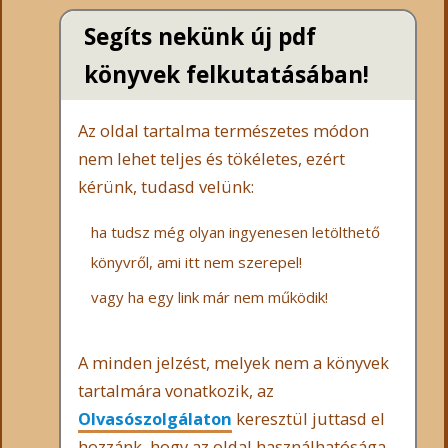
Segíts nekünk új pdf
könyvek felkutatásában!
Az oldal tartalma természetes módon
nem lehet teljes és tökéletes, ezért
kérünk, tudasd velünk:
ha tudsz még olyan ingyenesen letölthető
könyvről, ami itt nem szerepel!
vagy ha egy link már nem működik!
A minden jelzést, melyek nem a könyvek
tartalmára vonatkozik, az
Olvasószolgálaton
keresztül juttasd el
hozzánk, hogy az oldal használhatósága