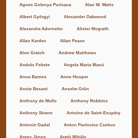
Agnes Golenya Purisaca
Alan W. Watts
Albert Györgyi
Alexander Oakwood
Alexandra Adornetto
Alister Mcgrath
Allan Kardec
Allan Pease
Alon Gratch
Andrew Matthews
András Fekete
Angela Maria Marui
Anna Barnes
Anne Hooper
Annie Besant
Anselm Grün
Anthony de Mello
Anthony Robbins
Anthony Strano
Antoine de Saint-Exupéry
Antonin Gadal
Anton Pavlovics Csehov
Arany János
Arató Mihály