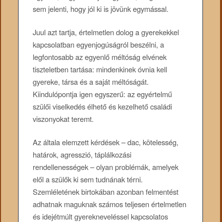
sem jelenti, hogy jól ki is jövünk egymással.
Juul azt tartja, értelmetlen dolog a gyerekekkel
kapcsolatban egyenjogúságról beszélni, a
legfontosabb az egyenlő méltóság elvének
tiszteletben tartása: mindenkinek óvnia kell
gyereke, társa és a saját méltóságát.
Kiindulópontja igen egyszerű: az egyértelmű
szülői viselkedés élhető és kezelhető családi
viszonyokat teremt.
Az általa elemzett kérdések – dac, kötelesség,
határok, agresszió, táplálkozási
rendellenességek – olyan problémák, amelyek
elől a szülők ki sem tudnának térni.
Szemléletének birtokában azonban felmentést
adhatnak maguknak számos teljesen értelmetlen
és idejétmúlt gyerekneveléssel kapcsolatos