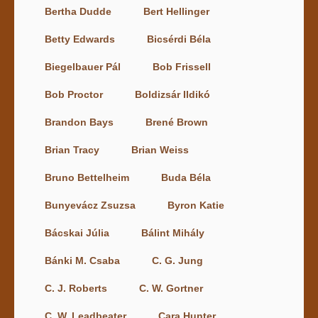
Bertha Dudde
Bert Hellinger
Betty Edwards
Bicsérdi Béla
Biegelbauer Pál
Bob Frissell
Bob Proctor
Boldizsár Ildikó
Brandon Bays
Brené Brown
Brian Tracy
Brian Weiss
Bruno Bettelheim
Buda Béla
Bunyevácz Zsuzsa
Byron Katie
Bácskai Júlia
Bálint Mihály
Bánki M. Csaba
C. G. Jung
C. J. Roberts
C. W. Gortner
C. W. Leadbeater
Cara Hunter