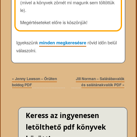
(mivel a könyvek zömét mi magunk sem töltöttük
le).
Megértéseteket előre is köszönjük!
Igyekszünk
minden megkeresésre
rövid időn belül
válaszolni.
«
Jenny Lawson – Őrülten
Jill Norman – Salátábavalók
boldog PDF
és salátánakvalók PDF
»
Keress az ingyenesen
letölthető pdf könyvek