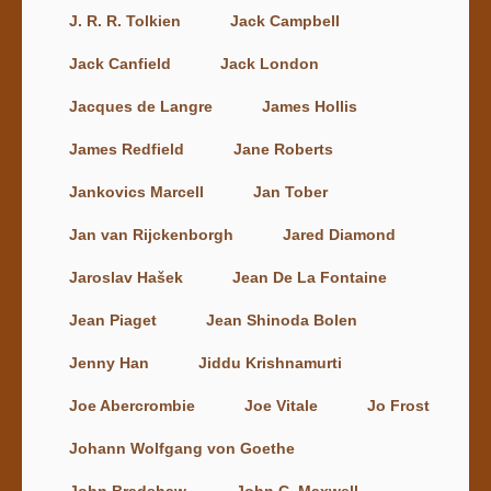
J. R. R. Tolkien
Jack Campbell
Jack Canfield
Jack London
Jacques de Langre
James Hollis
James Redfield
Jane Roberts
Jankovics Marcell
Jan Tober
Jan van Rijckenborgh
Jared Diamond
Jaroslav Hašek
Jean De La Fontaine
Jean Piaget
Jean Shinoda Bolen
Jenny Han
Jiddu Krishnamurti
Joe Abercrombie
Joe Vitale
Jo Frost
Johann Wolfgang von Goethe
John Bradshaw
John C. Maxwell