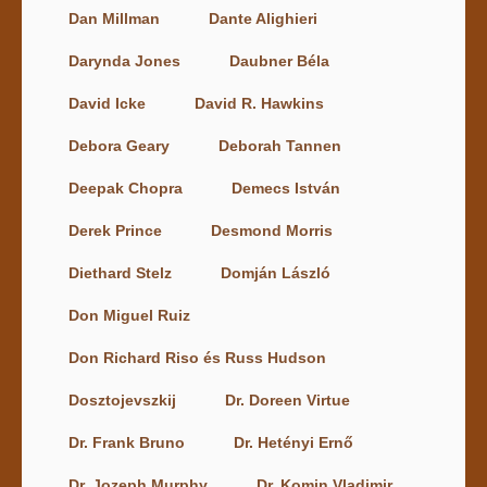
Dan Millman
Dante Alighieri
Darynda Jones
Daubner Béla
David Icke
David R. Hawkins
Debora Geary
Deborah Tannen
Deepak Chopra
Demecs István
Derek Prince
Desmond Morris
Diethard Stelz
Domján László
Don Miguel Ruiz
Don Richard Riso és Russ Hudson
Dosztojevszkij
Dr. Doreen Virtue
Dr. Frank Bruno
Dr. Hetényi Ernő
Dr. Jozeph Murphy
Dr. Komin Vladimir