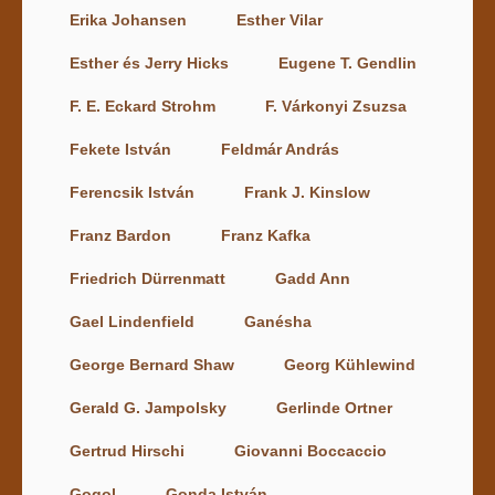
Erika Johansen
Esther Vilar
Esther és Jerry Hicks
Eugene T. Gendlin
F. E. Eckard Strohm
F. Várkonyi Zsuzsa
Fekete István
Feldmár András
Ferencsik István
Frank J. Kinslow
Franz Bardon
Franz Kafka
Friedrich Dürrenmatt
Gadd Ann
Gael Lindenfield
Ganésha
George Bernard Shaw
Georg Kühlewind
Gerald G. Jampolsky
Gerlinde Ortner
Gertrud Hirschi
Giovanni Boccaccio
Gogol
Gonda István