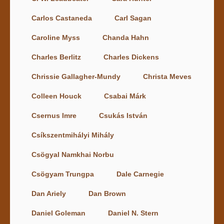
Carlos Castaneda
Carl Sagan
Caroline Myss
Chanda Hahn
Charles Berlitz
Charles Dickens
Chrissie Gallagher-Mundy
Christa Meves
Colleen Houck
Csabai Márk
Csernus Imre
Csukás István
Csíkszentmihályi Mihály
Csögyal Namkhai Norbu
Csögyam Trungpa
Dale Carnegie
Dan Ariely
Dan Brown
Daniel Goleman
Daniel N. Stern