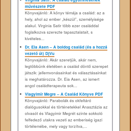
művészete PDF
Könyvajánló: A könyv témája a család: az a
hely, ahol az ember „készül”, személyisége
alakul. Virginia Satir több ezer családdal
foglalkozva szerezte tapasztalatait, s
kivételes...
Dr. Eia Asen – A boldog család (és a hozzá
vezető út) DjVu
Könyvajánló: Akár szeretjük, akár nem,
legtöbbünk életében a család döntő szerepet
játszik: jellemvonásainkat és választásainkat
is meghatározza. Dr. Eia Asen, az ismert
angol családterapeuta sok...
Vlagyimír Megre – A Család Könyve PDF
Könyvajánló: Parabolák és okfeltáró
dialógusokkal és történetekkel Anasztázia az
olvasót és Vlagyimir Megrét szinte sokkoló
felfedező utakra vezeti az emberiség igazi
törtélemébe, mely vagy torzítva,...