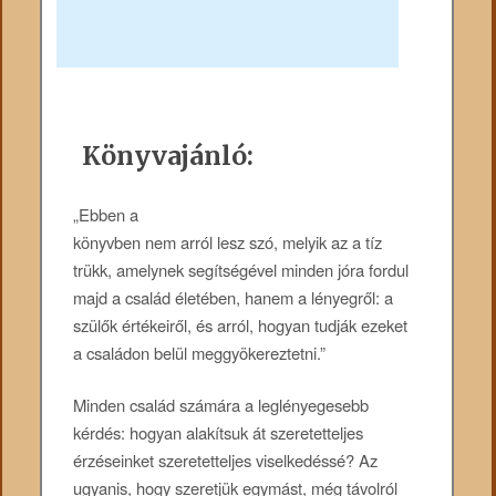
Könyvajánló:
„Ebben a
könyvben nem arról lesz szó, melyik az a tíz
trükk, amelynek segítségével minden jóra fordul
majd a család életében, hanem a lényegről: a
szülők értékeiről, és arról, hogyan tudják ezeket
a családon belül meggyökereztetni.”
Minden család számára a leglényegesebb
kérdés: hogyan alakítsuk át szeretetteljes
érzéseinket szeretetteljes viselkedéssé? Az
ugyanis, hogy szeretjük egymást, még távolról