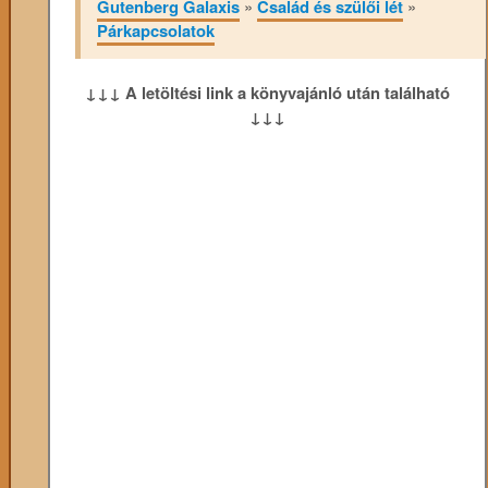
Gutenberg Galaxis
»
Család és szülői lét
»
Párkapcsolatok
↓↓↓ A letöltési link a könyvajánló után található
↓↓↓