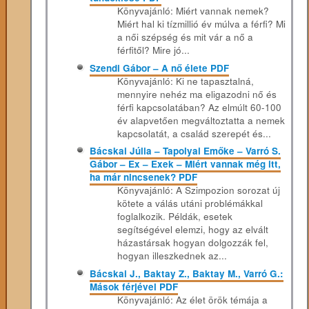
Könyvajánló: Miért vannak nemek?
Miért hal ki tízmillió év múlva a férfi? Mi
a női szépség és mit vár a nő a
férfitől? Mire jó...
Szendi Gábor – A nő élete PDF
Könyvajánló: Ki ne tapasztalná,
mennyire nehéz ma eligazodni nő és
férfi kapcsolatában? Az elmúlt 60-100
év alapvetően megváltoztatta a nemek
kapcsolatát, a család szerepét és...
Bácskai Júlia – Tapolyai Emőke – Varró S.
Gábor – Ex – Exek – Miért vannak még itt,
ha már nincsenek? PDF
Könyvajánló: A Szimpozion sorozat új
kötete a válás utáni problémákkal
foglalkozik. Példák, esetek
segítségével elemzi, hogy az elvált
házastársak hogyan dolgozzák fel,
hogyan illeszkednek az...
Bácskai J., Baktay Z., Baktay M., Varró G.:
Mások férjével PDF
Könyvajánló: Az élet örök témája a