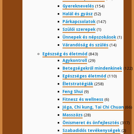
Gyereknevelés
(154)
Halál és gyász
(52)
Párkapcsolatok
(147)
Szülői szerepek
(1)
Ünnepek és népszokások
(1)
Várandóság és szülés
(14)
Egészség és életmód
(843)
Agykontroll
(29)
Betegségekről mindenkinek
(122)
Egészséges életmód
(110)
Életstratégiák
(258)
Feng Shui
(9)
Fitnesz és wellness
(6)
Jóga, Chi kung, Tai Chi Chuan
(66)
Masszázs
(28)
Önismeret és önfejlesztés
(317)
Szabadidős tevékenységek
(2)