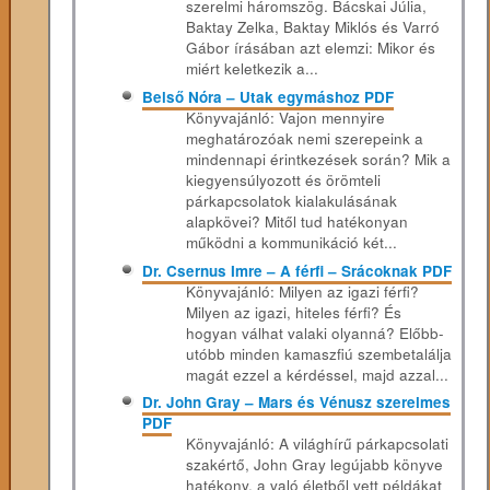
szerelmi háromszög. Bácskai Júlia,
Baktay Zelka, Baktay Miklós és Varró
Gábor írásában azt elemzi: Mikor és
miért keletkezik a...
Belső Nóra – Utak egymáshoz PDF
Könyvajánló: Vajon mennyire
meghatározóak nemi szerepeink a
mindennapi érintkezések során? Mik a
kiegyensúlyozott és örömteli
párkapcsolatok kialakulásának
alapkövei? Mitől tud hatékonyan
működni a kommunikáció két...
Dr. Csernus Imre – A férfi – Srácoknak PDF
Könyvajánló: Milyen az igazi férfi?
Milyen az igazi, hiteles férfi? És
hogyan válhat valaki olyanná? Előbb-
utóbb minden kamaszfiú szembetalálja
magát ezzel a kérdéssel, majd azzal...
Dr. John Gray – Mars és Vénusz szerelmes
PDF
Könyvajánló: A világhírű párkapcsolati
szakértő, John Gray legújabb könyve
hatékony, a való életből vett példákat