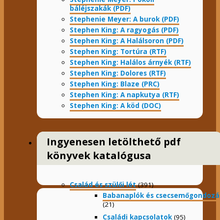
báléjszakák (PDF)
Stephenie Meyer: A burok (PDF)
Stephen King: A ragyogás (PDF)
Stephen King: A Halálsoron (PDF)
Stephen King: Tortúra (RTF)
Stephen King: Halálos árnyék (RTF)
Stephen King: Dolores (RTF)
Stephen King: Blaze (PRC)
Stephen King: A napkutya (RTF)
Stephen King: A köd (DOC)
Ingyenesen letölthető pdf
könyvek katalógusa
Család és szülői lét
(391)
Babanaplók és csecsemőgondozá
(21)
Családi kapcsolatok
(95)