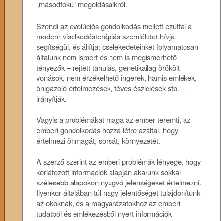
„másodfokú” megoldásaikról.
Szendi az evolúciós gondolkodás mellett ezúttal a
modern viselkedésterápiás szemléletet hívja
segítségül, és állítja: cselekedeteinket folyamatosan
általunk nem ismert és nem is megismerhető
tényezők – rejtett tanulás, genetikailag örökölt
vonások, nem érzékelhető ingerek, hamis emlékek,
önigazoló értelmezések, téves észlelések stb. –
irányítják.
Vagyis a problémákat maga az ember teremti, az
emberi gondolkodás hozza létre azáltal, hogy
értelmezi önmagát, sorsát, környezetét.
A szerző szerint az emberi problémák lényege, hogy
korlátozott információk alapján akarunk sokkal
szélesebb alapokon nyugvó jelenségeket értelmezni.
Ilyenkor általában túl nagy jelentőséget tulajdonítunk
az okoknak, és a magyarázatokhoz az emberi
tudatból és emlékezésből nyert információk