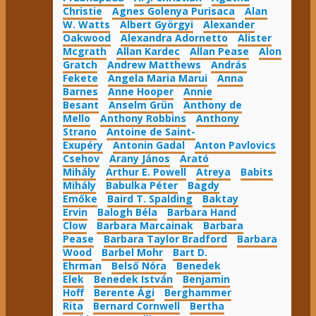
Christie
Agnes Golenya Purisaca
Alan
W. Watts
Albert Györgyi
Alexander
Oakwood
Alexandra Adornetto
Alister
Mcgrath
Allan Kardec
Allan Pease
Alon
Gratch
Andrew Matthews
András
Fekete
Angela Maria Marui
Anna
Barnes
Anne Hooper
Annie
Besant
Anselm Grün
Anthony de
Mello
Anthony Robbins
Anthony
Strano
Antoine de Saint-
Exupéry
Antonin Gadal
Anton Pavlovics
Csehov
Arany János
Arató
Mihály
Arthur E. Powell
Atreya
Babits
Mihály
Babulka Péter
Bagdy
Emőke
Baird T. Spalding
Baktay
Ervin
Balogh Béla
Barbara Hand
Clow
Barbara Marcainak
Barbara
Pease
Barbara Taylor Bradford
Barbara
Wood
Barbel Mohr
Bart D.
Ehrman
Belső Nóra
Benedek
Elek
Benedek István
Benjamin
Hoff
Berente Ági
Berghammer
Rita
Bernard Cornwell
Bertha