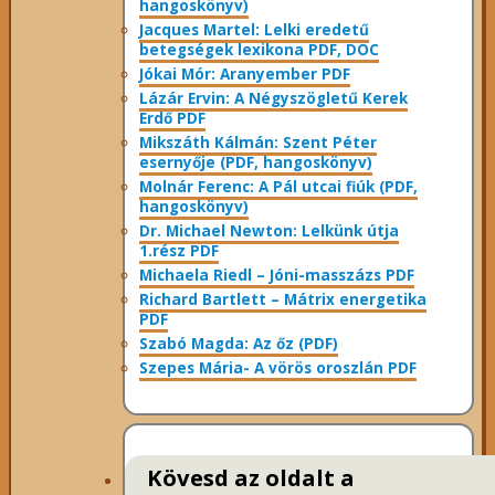
hangoskönyv)
Jacques Martel: Lelki eredetű
betegségek lexikona PDF, DOC
Jókai Mór: Aranyember PDF
Lázár Ervin: A Négyszögletű Kerek
Erdő PDF
Mikszáth Kálmán: Szent Péter
esernyője (PDF, hangoskönyv)
Molnár Ferenc: A Pál utcai fiúk (PDF,
hangoskönyv)
Dr. Michael Newton: Lelkünk útja
1.rész PDF
Michaela Riedl – Jóni-masszázs PDF
Richard Bartlett – Mátrix energetika
PDF
Szabó Magda: Az őz (PDF)
Szepes Mária- A vörös oroszlán PDF
Kövesd az oldalt a