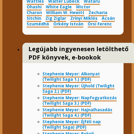
Wattles
Walter Lübeck
Wataru
Ohashi
White Eagle
Wictor
Charon
William W. Hewitt
Zecharia
Sitchin
Zig Ziglar
Zrínyi Miklós
Ácsán
Szumédhó
Örkény István
Örsi Ferenc
Legújabb ingyenesen letölthető
PDF könyvek, e-bookok
Stephenie Meyer: Alkonyat
(Twilight Saga 1.) (PDF)
Stephenie Meyer: Újhold (Twilight
Saga 2.) (PDF)
Stephenie Meyer: Napfogyatkozás
(Twilight Saga 3.) (PDF)
Stephenie Meyer: Hajnalhasadás
(Twilight Saga 4.) (PDF)
Stephenie Meyer: Éjféli nap
(Twilight Saga) (PDF)
Stephenie Meyer: Pokoli