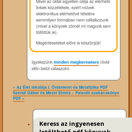
Mivel az oldal egyetlen célja az elérhető
linkek közzététele, ezért művek
elektronikus elérhetővé tételére
semmilyen formában nem vállalkozunk
(mivel a könyvek zömét mi magunk sem
töltöttük le).
Megértéseteket előre is köszönjük!
Igyekszünk
minden megkeresésre
rövid
időn belül válaszolni.
«
Az Élet Iskolája I. Önismeret és Metafizika PDF
Szendi Gábor és Mezei Elmira – Paleolit szakácskönyv
PDF
»
Keress az ingyenesen
letölthető pdf könyvek