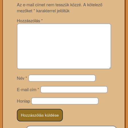
Az e-mail címet nem tesszük közzé.
A kötelező
mezőket
*
karakterrel jelöltük
Hozzászólás
*
Név
*
E-mail cím
*
Honlap