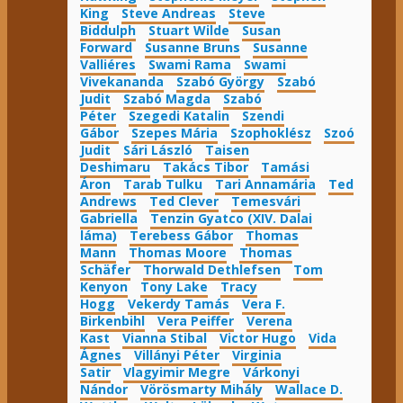
King
Steve Andreas
Steve
Biddulph
Stuart Wilde
Susan
Forward
Susanne Bruns
Susanne
Valliéres
Swami Rama
Swami
Vivekananda
Szabó György
Szabó
Judit
Szabó Magda
Szabó
Péter
Szegedi Katalin
Szendi
Gábor
Szepes Mária
Szophoklész
Szoó
Judit
Sári László
Taisen
Deshimaru
Takács Tibor
Tamási
Áron
Tarab Tulku
Tari Annamária
Ted
Andrews
Ted Clever
Temesvári
Gabriella
Tenzin Gyatco (XIV. Dalai
láma)
Terebess Gábor
Thomas
Mann
Thomas Moore
Thomas
Schäfer
Thorwald Dethlefsen
Tom
Kenyon
Tony Lake
Tracy
Hogg
Vekerdy Tamás
Vera F.
Birkenbihl
Vera Peiffer
Verena
Kast
Vianna Stibal
Victor Hugo
Vida
Ágnes
Villányi Péter
Virginia
Satir
Vlagyimir Megre
Várkonyi
Nándor
Vörösmarty Mihály
Wallace D.