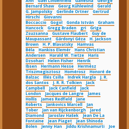
Ann
Gael Lindenfield
Ganésha
George
Bernard Shaw
Georg Kühlewind
Gerald
G. Jampolsky
Gerlinde Ortner
Gertrud
Hirschi
Giovanni
Boccaccio
Gogol
Gonda István
Graham
Hancock
Gregg Braden
gri
Griga
Zsuzsanna
Gustave Flaubert
Guy de
Maupassant
Gárdonyi Géza
H. Jackson
Brown
H. P. Blavatsky
Hamvas
Béla
Hankiss Elemér
Hans Christian
Andersen
Harald W. Tietze
Haris
Dzsohari
Helen Fisher
Henrik
Ibsen
Hermann Hesse
Hermész
Triszmegisztosz
Homérosz
Honoré de
Balzac
Illés Csilla
Indrek Hargla
J. R.
dos Santos
J. R. R. Tolkien
Jack
Campbell
Jack Canfield
Jack
London
Jacques de Langre
James
Hollis
James Redfield
Jane
Roberts
Jankovics Marcell
Jan
Tober
Jan van Rijckenborgh
Jared
Diamond
Jaroslav Hašek
Jean De La
Fontaine
Jean Piaget
Jean Shinoda
Bolen
Jenny Han
Jiddu Krishnamurti
Joe