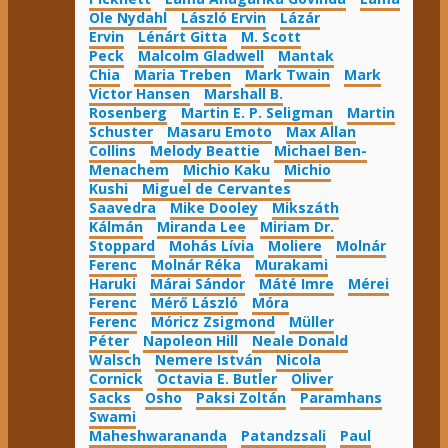
Ole Nydahl
László Ervin
Lázár
Ervin
Lénárt Gitta
M. Scott
Peck
Malcolm Gladwell
Mantak
Chia
Maria Treben
Mark Twain
Mark
Victor Hansen
Marshall B.
Rosenberg
Martin E. P. Seligman
Martin
Schuster
Masaru Emoto
Max Allan
Collins
Melody Beattie
Michael Ben-
Menachem
Michio Kaku
Michio
Kushi
Miguel de Cervantes
Saavedra
Mike Dooley
Mikszáth
Kálmán
Miranda Lee
Miriam Dr.
Stoppard
Mohás Lívia
Moliere
Molnár
Ferenc
Molnár Réka
Murakami
Haruki
Márai Sándor
Máté Imre
Mérei
Ferenc
Mérő László
Móra
Ferenc
Móricz Zsigmond
Müller
Péter
Napoleon Hill
Neale Donald
Walsch
Nemere István
Nicola
Cornick
Octavia E. Butler
Oliver
Sacks
Osho
Paksi Zoltán
Paramhans
Swami
Maheshwarananda
Patandzsali
Paul