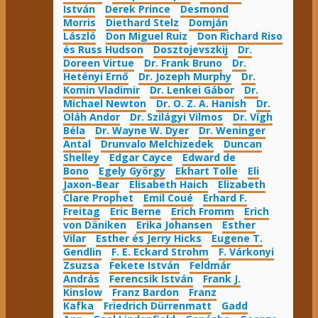
István
Derek Prince
Desmond
Morris
Diethard Stelz
Domján
László
Don Miguel Ruiz
Don Richard Riso
és Russ Hudson
Dosztojevszkij
Dr.
Doreen Virtue
Dr. Frank Bruno
Dr.
Hetényi Ernő
Dr. Jozeph Murphy
Dr.
Komin Vladimir
Dr. Lenkei Gábor
Dr.
Michael Newton
Dr. O. Z. A. Hanish
Dr.
Oláh Andor
Dr. Szilágyi Vilmos
Dr. Vígh
Béla
Dr. Wayne W. Dyer
Dr. Weninger
Antal
Drunvalo Melchizedek
Duncan
Shelley
Edgar Cayce
Edward de
Bono
Egely György
Ekhart Tolle
Eli
Jaxon-Bear
Elisabeth Haich
Elizabeth
Clare Prophet
Emil Coué
Erhard F.
Freitag
Eric Berne
Erich Fromm
Erich
von Däniken
Erika Johansen
Esther
Vilar
Esther és Jerry Hicks
Eugene T.
Gendlin
F. E. Eckard Strohm
F. Várkonyi
Zsuzsa
Fekete István
Feldmár
András
Ferencsik István
Frank J.
Kinslow
Franz Bardon
Franz
Kafka
Friedrich Dürrenmatt
Gadd