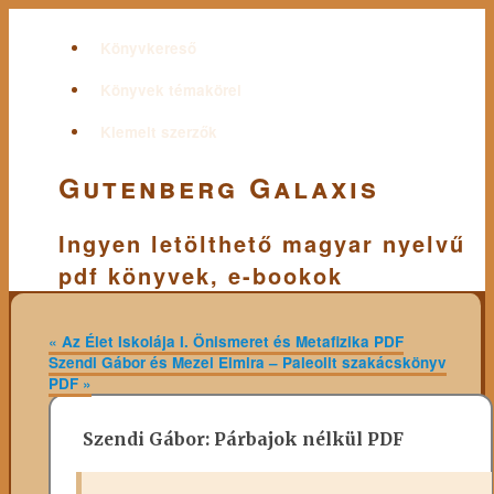
Könyvkereső
Könyvek témakörei
Kiemelt szerzők
Gutenberg Galaxis
Ingyen letölthető magyar nyelvű
pdf könyvek, e-bookok
«
Az Élet Iskolája I. Önismeret és Metafizika PDF
Szendi Gábor és Mezei Elmira – Paleolit szakácskönyv
PDF
»
Szendi Gábor: Párbajok nélkül PDF