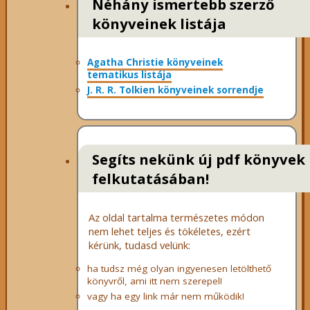
Néhány ismertebb szerző
könyveinek listája
Agatha Christie könyveinek
tematikus listája
J. R. R. Tolkien könyveinek sorrendje
Segíts nekünk új pdf könyvek
felkutatásában!
Az oldal tartalma természetes módon
nem lehet teljes és tökéletes, ezért
kérünk, tudasd velünk:
ha tudsz még olyan ingyenesen letölthető
könyvről, ami itt nem szerepel!
vagy ha egy link már nem működik!