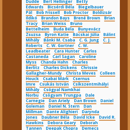
Dudde
Bert Hellinger
Betty
Edwards
Bicsérdi Béla
Biegelbauer
Pál
Bob Frissell
Bob Proctor
Boldizsár
Ildikó
Brandon Bays
Brené Brown
Brian
Tracy
Brian Weiss
Bruno
Bettelheim
Buda Béla
Bunyevácz
Zsuzsa
Byron Katie
Bácskai Júlia
Bálint
Mihály
Bánki M. Csaba
C. G. Jung
C. J.
Roberts
C. W. Gortner
C. W.
Leadbeater
Cara Hunter
Carlos
Castaneda
Carl Sagan
Caroline
Myss
Chanda Hahn
Charles
Berlitz
Charles Dickens
Chrissie
Gallagher-Mundy
Christa Meves
Colleen
Houck
Csabai Márk
Csernus
Imre
Csukás István
Csíkszentmihályi
Mihály
Csögyal Namkhai
Norbu
Csögyam Trungpa
Dale
Carnegie
Dan Ariely
Dan Brown
Daniel
Goleman
Daniel N. Stern
Dan
Millman
Dante Alighieri
Darynda
Jones
Daubner Béla
David Icke
David R.
Hawkins
Debora Geary
Deborah
Tannen
Deepak Chopra
Demecs