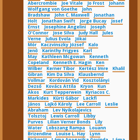
Abercrombie
Joe Vitale
Jo Frost
Johann
Wolfgang von Goethe
John
Bradshaw
John C. Maxwell
Jonathan
Holt
Jonathan Swift
Jorge Bucay
Josef
Ernst
Josephine Angelini
Joseph
O'Connor
Jose Silva
Judy Hall
Jules
Verne
Julius Evola
Jókai
Mór
Kaczvinszky József
Kalo
Jenő
Karinthy Frigyes
Karl
May
Kathleen Mcgowan
Kenneth
Copeland
Kenneth E. Hagin
Ken
Wilber
Kerner Tibor
Kertész Imre
Khalil
Gibran
Kim Da Silva
Klausbernd
Vollmar
Kordován Vid
Kosztolányi
Dezső
Kovács Attila
Kryon
Kun
Ákos
Kurt Tepperwein
Kyriacos C.
Markides
Kürti Gábor
Lackfi
János
Lajkó Károly
Lee Carroll
Leslie
Abraham
Lev Nyikolajevics
Tolsztoj
Lewis Carroll
Libby
Purves
Lilian Verner Bonds
Lily
Water
Lobszang Rampa
Louann
Brizendine
Louise L. Hay
Lynn
Picknett
Láma Anagarika Govinda
Láma