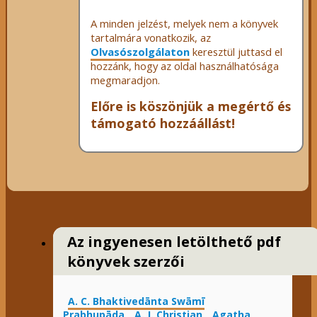
A minden jelzést, melyek nem a könyvek
tartalmára vonatkozik, az
Olvasószolgálaton
keresztül juttasd el
hozzánk, hogy az oldal használhatósága
megmaradjon.
Előre is köszönjük a megértő és
támogató hozzáállást!
Az ingyenesen letölthető pdf
könyvek szerzői
A. C. Bhaktivedānta Swāmī
Prabhupāda
A. J. Christian
Agatha