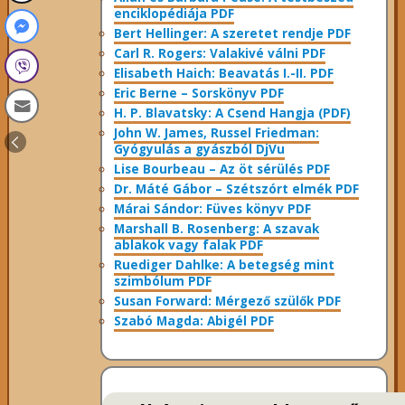
enciklopédiája PDF
Bert Hellinger: A ​szeretet rendje PDF
Carl R. Rogers: Valakivé válni PDF
Elisabeth Haich: Beavatás I.-II. PDF
Eric Berne – Sorskönyv PDF
H. P. Blavatsky: A Csend Hangja (PDF)
John W. James, Russel Friedman:
Gyógyulás a gyászból DjVu
Lise Bourbeau – Az öt sérülés PDF
Dr. Máté Gábor – Szétszórt elmék PDF
Márai Sándor: Füves könyv PDF
Marshall B. Rosenberg: A szavak
ablakok vagy falak PDF
Ruediger Dahlke: A betegség mint
szimbólum PDF
Susan Forward: Mérgező szülők PDF
Szabó Magda: Abigél PDF