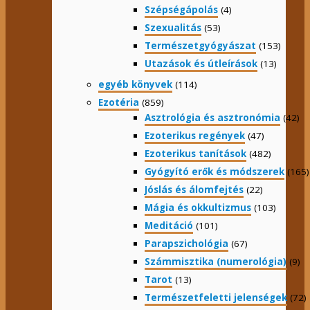
Szépségápolás
(4)
Szexualitás
(53)
Természetgyógyászat
(153)
Utazások és útleírások
(13)
egyéb könyvek
(114)
Ezotéria
(859)
Asztrológia és asztronómia
(42)
Ezoterikus regények
(47)
Ezoterikus tanítások
(482)
Gyógyító erők és módszerek
(165)
Jóslás és álomfejtés
(22)
Mágia és okkultizmus
(103)
Meditáció
(101)
Parapszichológia
(67)
Számmisztika (numerológia)
(9)
Tarot
(13)
Természetfeletti jelenségek
(72)