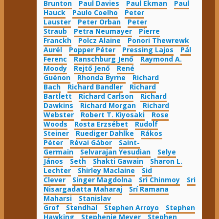
Brunton
Paul Davies
Paul Ekman
Paul
Hauck
Paulo Coelho
Peter
Lauster
Peter Orban
Peter
Straub
Petra Neumayer
Pierre
Franckh
Polcz Alaine
Ponori Thewrewk
Aurél
Popper Péter
Pressing Lajos
Pál
Ferenc
Ranschburg Jenő
Raymond A.
Moody
Rejtő Jenő
René
Guénon
Rhonda Byrne
Richard
Bach
Richard Bandler
Richard
Bartlett
Richard Carlson
Richard
Dawkins
Richard Morgan
Richard
Webster
Robert T. Kiyosaki
Rose
Woods
Rosta Erzsébet
Rudolf
Steiner
Ruediger Dahlke
Rákos
Péter
Révai Gábor
Saint-
Germain
Selvarajan Yesudian
Selye
János
Seth
Shakti Gawain
Sharon L.
Lechter
Shirley Maclaine
Sid
Clever
Singer Magdolna
Sri Chinmoy
Sri
Nisargadatta Maharaj
Srí Ramana
Maharsi
Stanislav
Grof
Stendhal
Stephen Arroyo
Stephen
Hawking
Stephenie Meyer
Stephen