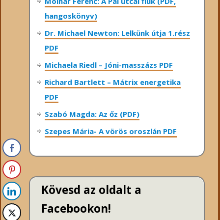
Molnár Ferenc: A Pál utcai fiúk (PDF,
hangoskönyv)
Dr. Michael Newton: Lelkünk útja 1.rész
PDF
Michaela Riedl – Jóni-masszázs PDF
Richard Bartlett – Mátrix energetika
PDF
Szabó Magda: Az őz (PDF)
Szepes Mária- A vörös oroszlán PDF
Kövesd az oldalt a
Facebookon!