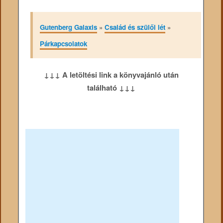
Gutenberg Galaxis
»
Család és szülői lét
»
Párkapcsolatok
↓↓↓ A letöltési link a könyvajánló után
található ↓↓↓