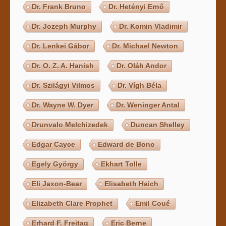
Dr. Frank Bruno
Dr. Hetényi Ernő
Dr. Jozeph Murphy
Dr. Komin Vladimir
Dr. Lenkei Gábor
Dr. Michael Newton
Dr. O. Z. A. Hanish
Dr. Oláh Andor
Dr. Szilágyi Vilmos
Dr. Vígh Béla
Dr. Wayne W. Dyer
Dr. Weninger Antal
Drunvalo Melchizedek
Duncan Shelley
Edgar Cayce
Edward de Bono
Egely György
Ekhart Tolle
Eli Jaxon-Bear
Elisabeth Haich
Elizabeth Clare Prophet
Emil Coué
Erhard F. Freitag
Eric Berne