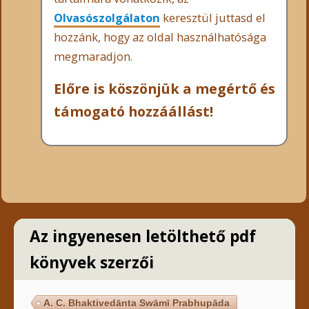
Olvasószolgálaton
keresztül juttasd el
hozzánk, hogy az oldal használhatósága
megmaradjon.
Előre is köszönjük a megértő és
támogató hozzáállást!
Az ingyenesen letölthető pdf
könyvek szerzői
A. C. Bhaktivedānta Swāmī Prabhupāda