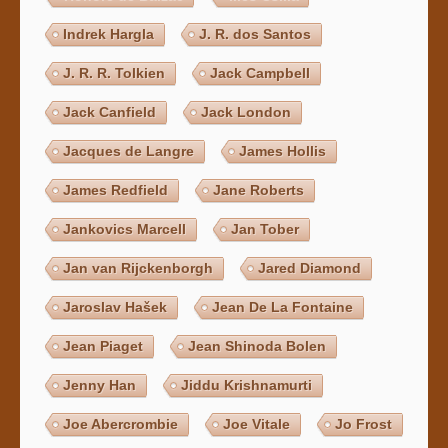
Indrek Hargla
J. R. dos Santos
J. R. R. Tolkien
Jack Campbell
Jack Canfield
Jack London
Jacques de Langre
James Hollis
James Redfield
Jane Roberts
Jankovics Marcell
Jan Tober
Jan van Rijckenborgh
Jared Diamond
Jaroslav Hašek
Jean De La Fontaine
Jean Piaget
Jean Shinoda Bolen
Jenny Han
Jiddu Krishnamurti
Joe Abercrombie
Joe Vitale
Jo Frost