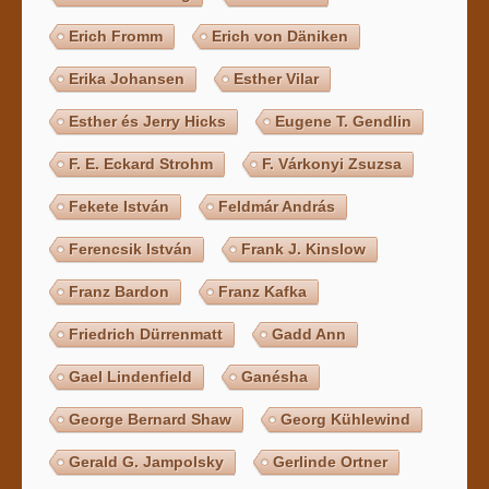
Erich Fromm
Erich von Däniken
Erika Johansen
Esther Vilar
Esther és Jerry Hicks
Eugene T. Gendlin
F. E. Eckard Strohm
F. Várkonyi Zsuzsa
Fekete István
Feldmár András
Ferencsik István
Frank J. Kinslow
Franz Bardon
Franz Kafka
Friedrich Dürrenmatt
Gadd Ann
Gael Lindenfield
Ganésha
George Bernard Shaw
Georg Kühlewind
Gerald G. Jampolsky
Gerlinde Ortner