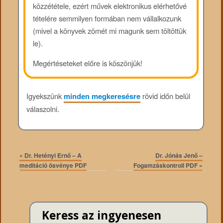
közzététele, ezért művek elektronikus elérhetővé
tételére semmilyen formában nem vállalkozunk
(mivel a könyvek zömét mi magunk sem töltöttük
le).
Megértéseteket előre is köszönjük!
Igyekszünk
minden megkeresésre
rövid időn belül
válaszolni.
«
Dr. Hetényi Ernő – A
Dr. Jónás Jenő –
meditáció ösvénye PDF
Fogamzáskontroll PDF
»
Keress az ingyenesen