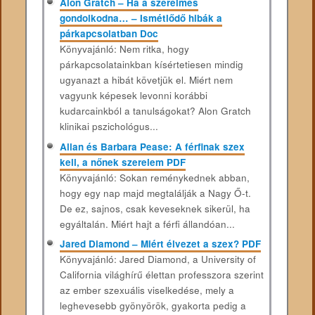
Alon Gratch – Ha a szerelmes
gondolkodna… – Ismétlődő hibák a
párkapcsolatban Doc
Könyvajánló: Nem ritka, hogy
párkapcsolatainkban kísértetiesen mindig
ugyanazt a hibát követjük el. Miért nem
vagyunk képesek levonni korábbi
kudarcainkból a tanulságokat? Alon Gratch
klinikai pszichológus...
Allan és Barbara Pease: A férfinak szex
kell, a nőnek szerelem PDF
Könyvajánló: Sokan reménykednek abban,
hogy egy nap majd megtalálják a Nagy Ő-t.
De ez, sajnos, csak keveseknek sikerül, ha
egyáltalán. Miért hajt a férfi állandóan...
Jared Diamond – Miért élvezet a szex? PDF
Könyvajánló: Jared Diamond, a University of
California világhírű élettan professzora szerint
az ember szexuális viselkedése, mely a
leghevesebb gyönyörök, gyakorta pedig a