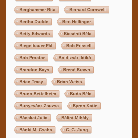
Berghammer Rita
Bernard Cornwell
Bertha Dudde
Bert Hellinger
Betty Edwards
Bicsérdi Béla
Biegelbauer Pál
Bob Frissell
Bob Proctor
Boldizsár Ildikó
Brandon Bays
Brené Brown
Brian Tracy
Brian Weiss
Bruno Bettelheim
Buda Béla
Bunyevácz Zsuzsa
Byron Katie
Bácskai Júlia
Bálint Mihály
Bánki M. Csaba
C. G. Jung