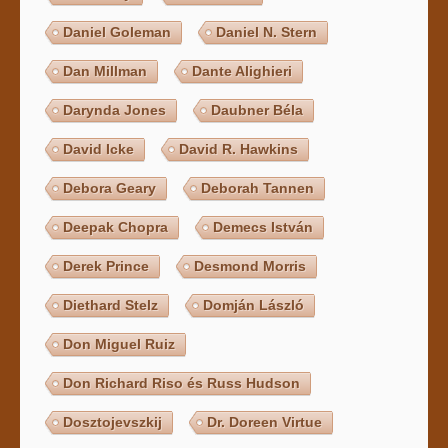
Daniel Goleman
Daniel N. Stern
Dan Millman
Dante Alighieri
Darynda Jones
Daubner Béla
David Icke
David R. Hawkins
Debora Geary
Deborah Tannen
Deepak Chopra
Demecs István
Derek Prince
Desmond Morris
Diethard Stelz
Domján László
Don Miguel Ruiz
Don Richard Riso és Russ Hudson
Dosztojevszkij
Dr. Doreen Virtue