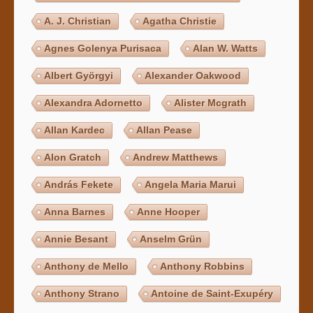
A. J. Christian
Agatha Christie
Agnes Golenya Purisaca
Alan W. Watts
Albert Györgyi
Alexander Oakwood
Alexandra Adornetto
Alister Mcgrath
Allan Kardec
Allan Pease
Alon Gratch
Andrew Matthews
András Fekete
Angela Maria Marui
Anna Barnes
Anne Hooper
Annie Besant
Anselm Grün
Anthony de Mello
Anthony Robbins
Anthony Strano
Antoine de Saint-Exupéry