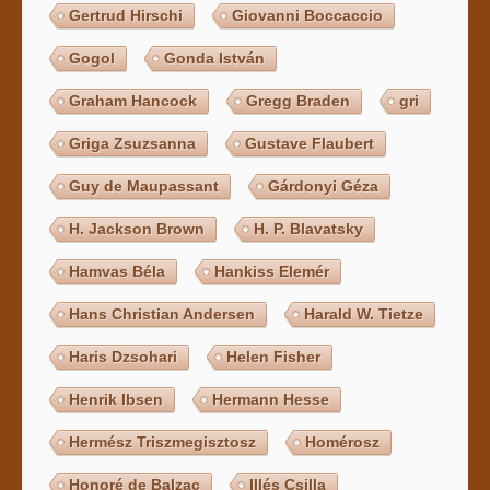
Gertrud Hirschi
Giovanni Boccaccio
Gogol
Gonda István
Graham Hancock
Gregg Braden
gri
Griga Zsuzsanna
Gustave Flaubert
Guy de Maupassant
Gárdonyi Géza
H. Jackson Brown
H. P. Blavatsky
Hamvas Béla
Hankiss Elemér
Hans Christian Andersen
Harald W. Tietze
Haris Dzsohari
Helen Fisher
Henrik Ibsen
Hermann Hesse
Hermész Triszmegisztosz
Homérosz
Honoré de Balzac
Illés Csilla