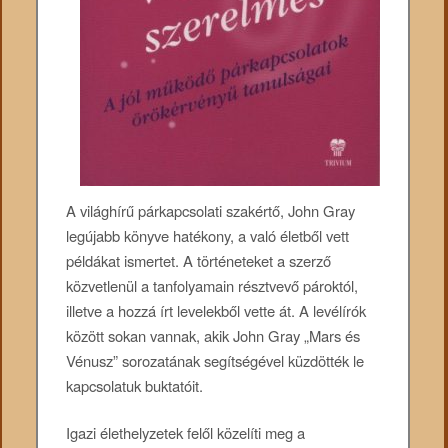
A világhírű párkapcsolati szakértő, John Gray
legújabb könyve hatékony, a való életből vett
példákat ismertet. A történeteket a szerző
közvetlenül a tanfolyamain résztvevő pároktól,
illetve a hozzá írt levelekből vette át. A levélírók
között sokan vannak, akik John Gray „Mars és
Vénusz” sorozatának segítségével küzdötték le
kapcsolatuk buktatóit.
Igazi élethelyzetek felől közelíti meg a