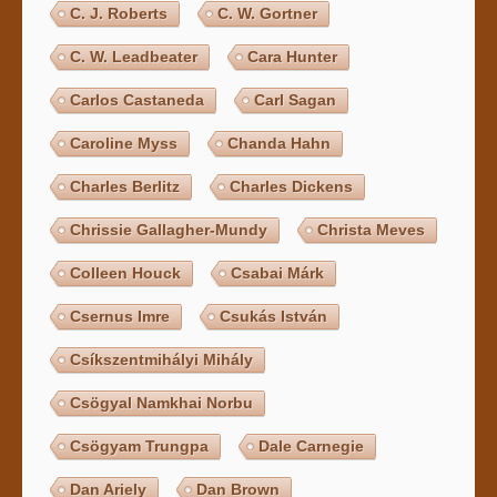
C. J. Roberts
C. W. Gortner
C. W. Leadbeater
Cara Hunter
Carlos Castaneda
Carl Sagan
Caroline Myss
Chanda Hahn
Charles Berlitz
Charles Dickens
Chrissie Gallagher-Mundy
Christa Meves
Colleen Houck
Csabai Márk
Csernus Imre
Csukás István
Csíkszentmihályi Mihály
Csögyal Namkhai Norbu
Csögyam Trungpa
Dale Carnegie
Dan Ariely
Dan Brown