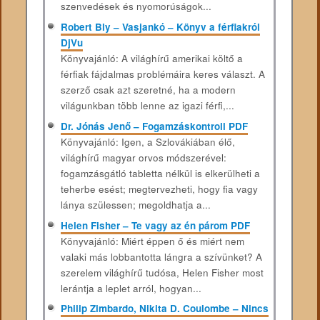
szenvedések és nyomorúságok...
Robert Bly – Vasjankó – Könyv a férfiakról
DjVu
Könyvajánló: A világhírű amerikai költő a
férfiak fájdalmas problémáira keres választ. A
szerző csak azt szeretné, ha a modern
világunkban több lenne az igazi férfi,...
Dr. Jónás Jenő – Fogamzáskontroll PDF
Könyvajánló: Igen, a Szlovákiában élő,
világhírű magyar orvos módszerével:
fogamzásgátló tabletta nélkül is elkerülheti a
teherbe esést; megtervezheti, hogy fia vagy
lánya szülessen; megoldhatja a...
Helen Fisher – Te vagy az én párom PDF
Könyvajánló: Miért éppen ő és miért nem
valaki más lobbantotta lángra a szívünket? A
szerelem világhírű tudósa, Helen Fisher most
lerántja a leplet arról, hogyan...
Philip Zimbardo, Nikita D. Coulombe – Nincs