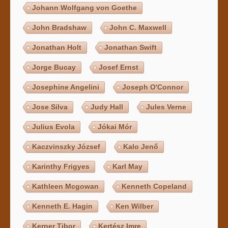
Johann Wolfgang von Goethe
John Bradshaw
John C. Maxwell
Jonathan Holt
Jonathan Swift
Jorge Bucay
Josef Ernst
Josephine Angelini
Joseph O'Connor
Jose Silva
Judy Hall
Jules Verne
Julius Evola
Jókai Mór
Kaczvinszky József
Kalo Jenő
Karinthy Frigyes
Karl May
Kathleen Mcgowan
Kenneth Copeland
Kenneth E. Hagin
Ken Wilber
Kerner Tibor
Kertész Imre