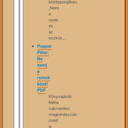
középponjában.
„Nem
a
nyelv
és
az
eszköz,...
Popper
Péter:
Ne
menj
a
romok
közé!
PDF
Könyvajánló:
Néha
vakmerően
megkérdezzük:
miért
is