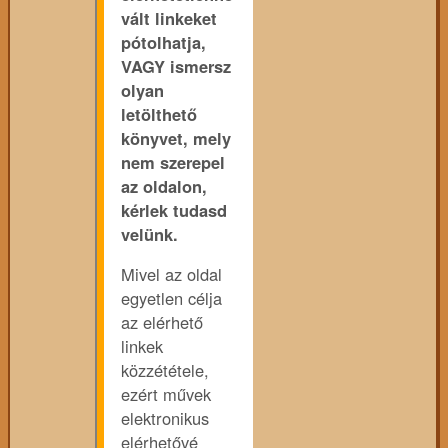
vált linkeket
pótolhatja,
VAGY ismersz
olyan
letölthető
könyvet, mely
nem szerepel
az oldalon,
kérlek tudasd
velünk.
Mivel az oldal
egyetlen célja
az elérhető
linkek
közzététele,
ezért művek
elektronikus
elérhetővé