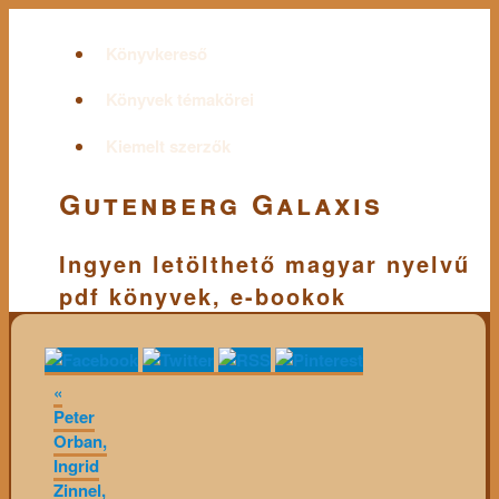
Könyvkereső
Könyvek témakörei
Kiemelt szerzők
Gutenberg Galaxis
Ingyen letölthető magyar nyelvű
pdf könyvek, e-bookok
«
Peter
Orban,
Ingrid
Zinnel,