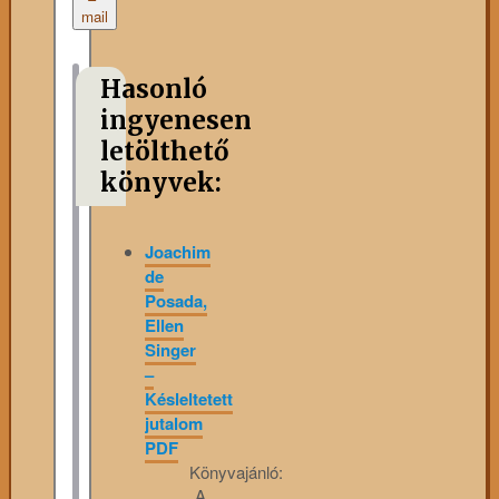
mail
Hasonló
ingyenesen
letölthető
könyvek:
Joachim
de
Posada,
Ellen
Singer
–
Késleltetett
jutalom
PDF
Könyvajánló:
„A