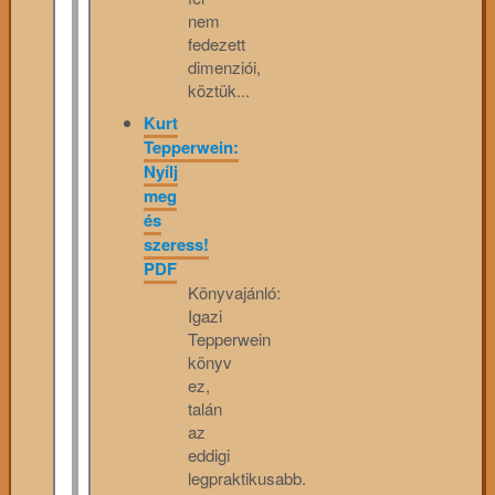
nem
fedezett
dimenziói,
köztük...
Kurt
Tepperwein:
Nyílj
meg
és
szeress!
PDF
Könyvajánló:
Igazi
Tepperwein
könyv
ez,
talán
az
eddigi
legpraktikusabb.