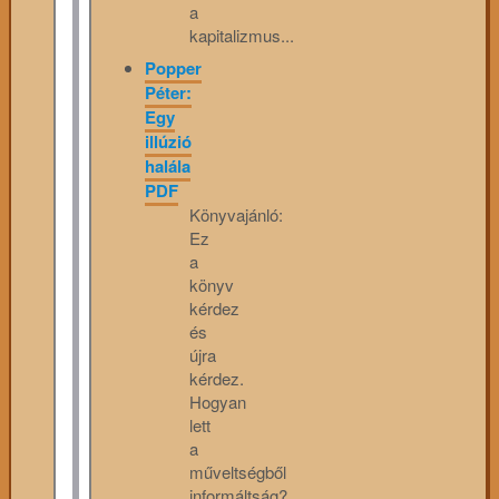
a
kapitalizmus...
Popper
Péter:
Egy
illúzió
halála
PDF
Könyvajánló:
Ez
a
könyv
kérdez
és
újra
kérdez.
Hogyan
lett
a
műveltségből
informáltság?