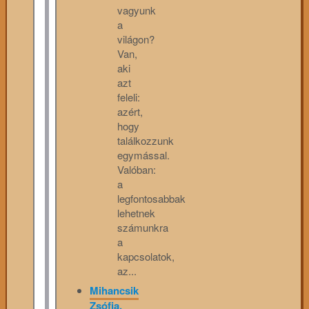
vagyunk
a
világon?
Van,
aki
azt
feleli:
azért,
hogy
találkozzunk
egymással.
Valóban:
a
legfontosabbak
lehetnek
számunkra
a
kapcsolatok,
az...
Mihancsik
Zsófia,