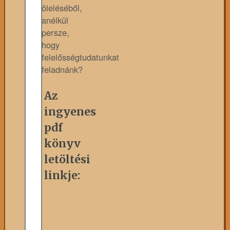
öleléséből,
anélkül
persze,
hogy
felelősségtudatunkat
feladnánk?
Az
ingyenes
pdf
könyv
letöltési
linkje: