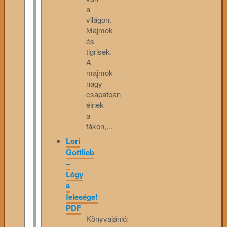
a
világon.
Majmok
és
tigrisek.
A
majmok
nagy
csapatban
élnek
a
fákon,...
Lori
Gottlieb
–
Légy
a
felesége!
PDF
Könyvajánló: