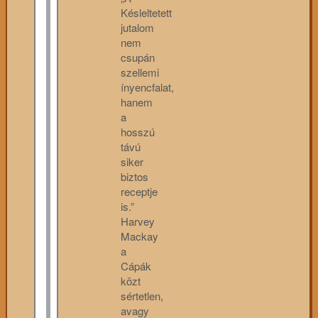
Késleltetett
jutalom
nem
csupán
szellemi
ínyencfalat,
hanem
a
hosszú
távú
siker
biztos
receptje
is.”
Harvey
Mackay
a
Cápák
közt
sértetlen,
avagy