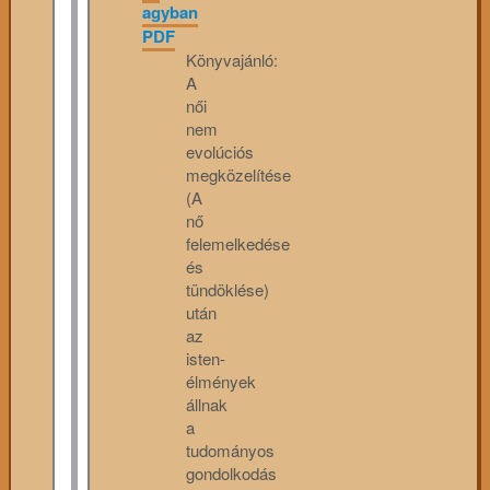
agyban
PDF
Könyvajánló:
A
női
nem
evolúciós
megközelítése
(A
nő
felemelkedése
és
tündöklése)
után
az
isten-
élmények
állnak
a
tudományos
gondolkodás