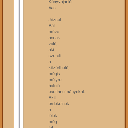
Könyvajánló:
Vas
József
Pál
műve
annak
való,
aki
szereti
a
közérthető,
mégis
mélyre
hatoló
esettanulmányokat.
Akit
érdekelnek
a
lélek
még
fel