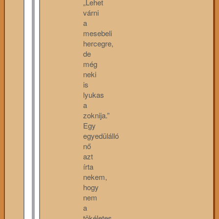
„Lehet
várni
a
mesebeli
hercegre,
de
még
neki
is
lyukas
a
zoknija.”
Egy
egyedülálló
nő
azt
írta
nekem,
hogy
nem
a
tökéletes,