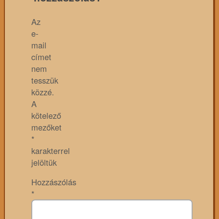
Az
e-
mail
címet
nem
tesszük
közzé.
A
kötelező
mezőket
*
karakterrel
jelöltük
Hozzászólás
*