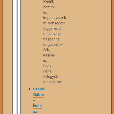
Kortól,
nemtől
és
kapcsolataink
milyenségétől
függetlenül
mindnyájan
haszonnal
forgathatjuk.
Sőt,
kellene
is,
hogy
néha
feltegyük
magunknak...
Szendi
Gábor
–
Isten
az