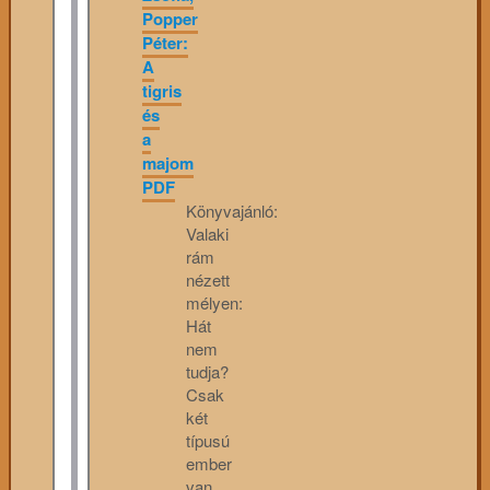
Popper
Péter:
A
tigris
és
a
majom
PDF
Könyvajánló:
Valaki
rám
nézett
mélyen:
Hát
nem
tudja?
Csak
két
típusú
ember
van