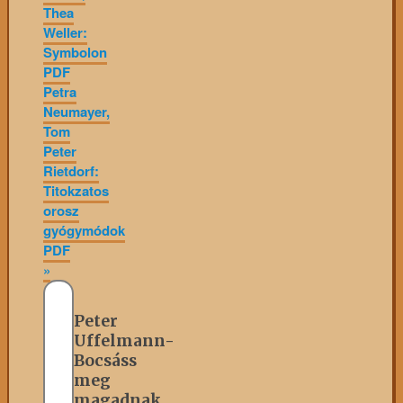
Thea
Weller:
Symbolon
PDF
Petra
Neumayer,
Tom
Peter
Rietdorf:
Titokzatos
orosz
gyógymódok
PDF
»
Peter
Uffelmann-
Bocsáss
meg
magadnak