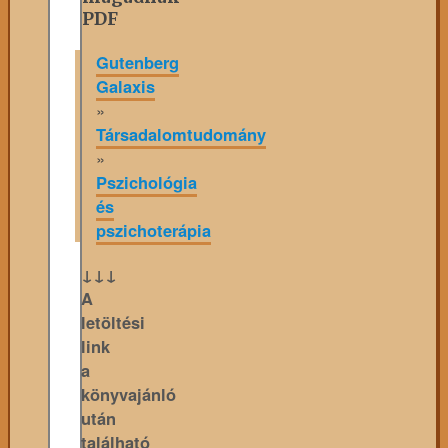
PDF
Gutenberg
Galaxis
»
Társadalomtudomány
»
Pszichológia
és
pszichoterápia
↓↓↓
A
letöltési
link
a
könyvajánló
után
található