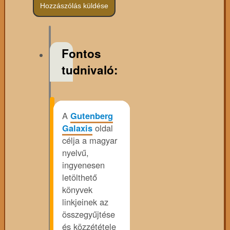
Fontos
tudnivaló:
A
Gutenberg
Galaxis
oldal
célja a magyar
nyelvű,
ingyenesen
letölthető
könyvek
linkjeinek az
összegyűjtése
és közzététele