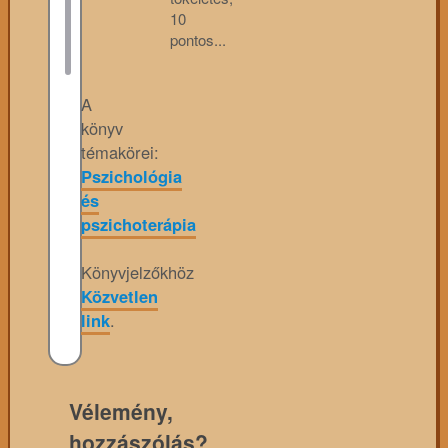
10
pontos...
A
könyv
témakörei:
Pszichológia
és
pszichoterápia
Könyvjelzőkhöz
Közvetlen
link
.
Vélemény,
hozzászólás?