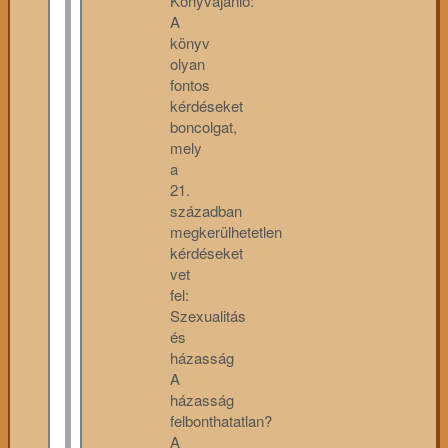
Könyvajánló:
A
könyv
olyan
fontos
kérdéseket
boncolgat,
mely
a
21.
században
megkerülhetetlen
kérdéseket
vet
fel:
Szexualitás
és
házasság
A
házasság
felbonthatatlan?
A