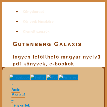
Könyvkereső
Könyvek témakörei
Kiemelt szerzők
Gutenberg Galaxis
Ingyen letölthető magyar nyelvű
pdf könyvek, e-bookok
«
Amin
Maalouf
–
Fénykertek