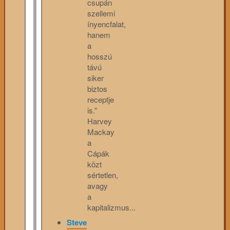
csupán
szellemi
ínyencfalat,
hanem
a
hosszú
távú
siker
biztos
receptje
is.”
Harvey
Mackay
a
Cápák
közt
sértetlen,
avagy
a
kapitalizmus...
Steve