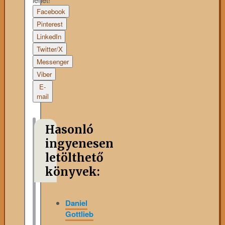
Facebook
Pinterest
LinkedIn
Twitter/X
Messenger
Viber
E-
mail
Hasonló
ingyenesen
letölthető
könyvek:
Daniel
Gottlieb
–