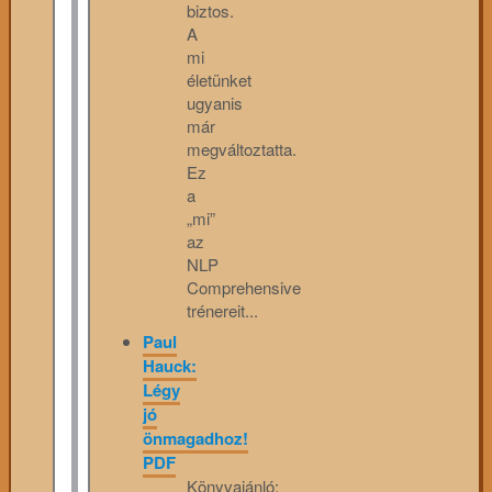
biztos.
A
mi
életünket
ugyanis
már
megváltoztatta.
Ez
a
„mi”
az
NLP
Comprehensive
trénereit...
Paul
Hauck:
Légy
jó
önmagadhoz!
PDF
Könyvajánló: