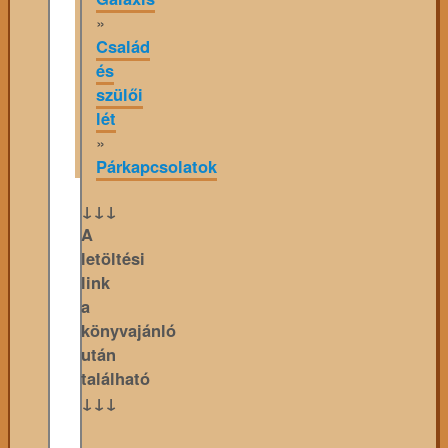
»
Család
és
szülői
lét
»
Párkapcsolatok
↓↓↓
A
letöltési
link
a
könyvajánló
után
található
↓↓↓