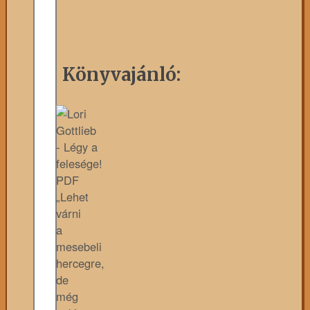
Könyvajánló:
„Lehet
várni
a
mesebeli
hercegre,
de
még