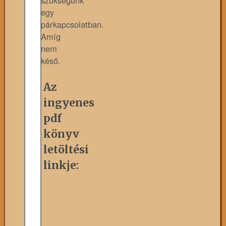
szükségünk
egy
párkapcsolatban.
Amíg
nem
késő.
Az
ingyenes
pdf
könyv
letöltési
linkje: