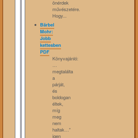
önérdek
művészetére.
Hogy...
Bärbel
Mohr:
Jobb
kettesben
PDF
Könyvajánló:
…
megtalálta
a
párját,
és
boldogan
éltek,
míg
meg
nem
haltak…”
igen