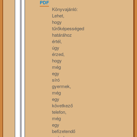
PDF
Könyvajánló:
Lehet,
hogy
tűrőképességed
határához
értél,
úgy
érzed,
hogy
még
egy
síró
gyermek,
még
egy
következő
telefon,
még
egy
befizetendő