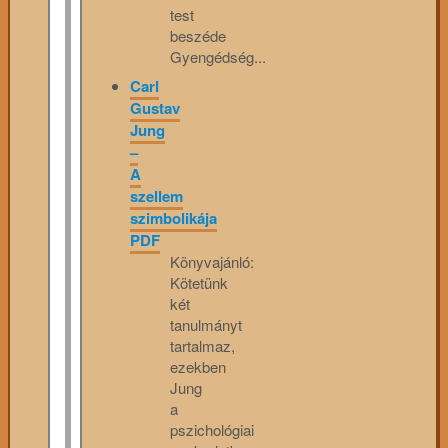
test
beszéde
Gyengédség...
Carl
Gustav
Jung
–
A
szellem
szimbolikája
PDF
Könyvajánló:
Kötetünk
két
tanulmányt
tartalmaz,
ezekben
Jung
a
pszichológiai