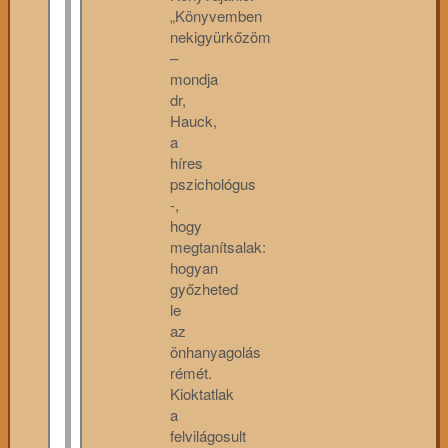
„Könyvemben
nekigyürkőzöm
–
mondja
dr,
Hauck,
a
híres
pszichológus
-,
hogy
megtanítsalak:
hogyan
győzheted
le
az
önhanyagolás
rémét.
Kioktatlak
a
felvilágosult