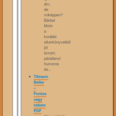
ám,
de
miképpen?
Bärbel
Mohr
a
korábbi
sikerkönyveiből
jól
ismert,
páratlanul
humoros
és...
Tilmann
Beller
–
Fontos
vagy
nekem
PDF