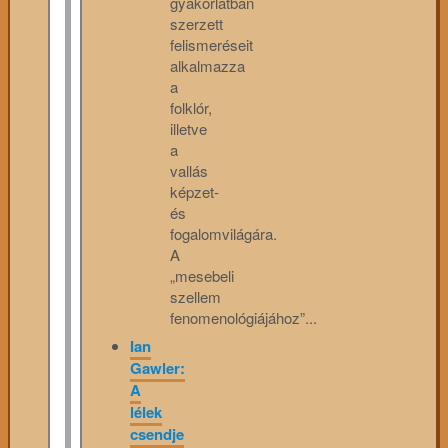
gyakorlatban
szerzett
felismeréseit
alkalmazza
a
folklór,
illetve
a
vallás
képzet-
és
fogalomvilágára.
A
„mesebeli
szellem
fenomenológiájához”...
Ian
Gawler:
A
lélek
csendje