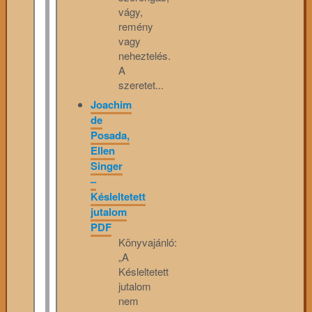
vágy,
remény
vagy
neheztelés.
A
szeretet...
Joachim
de
Posada,
Ellen
Singer
–
Késleltetett
jutalom
PDF
Könyvajánló:
„A
Késleltetett
jutalom
nem