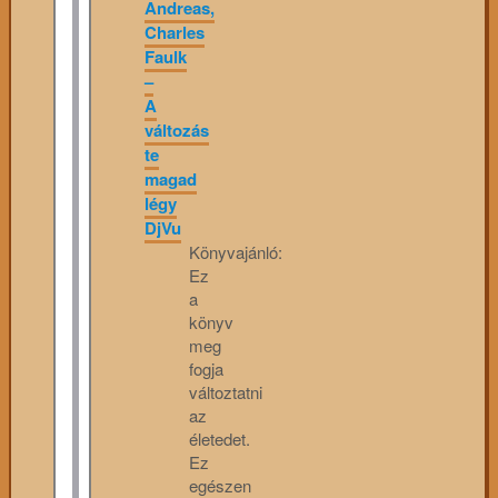
Andreas,
Charles
Faulk
–
A
változás
te
magad
légy
DjVu
Könyvajánló:
Ez
a
könyv
meg
fogja
változtatni
az
életedet.
Ez
egészen