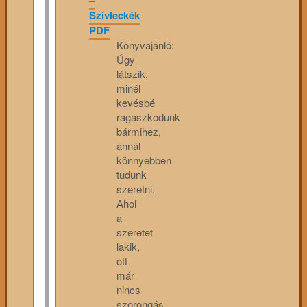
Szívleckék
PDF
Könyvajánló:
Úgy
látszik,
minél
kevésbé
ragaszkodunk
bármihez,
annál
könnyebben
tudunk
szeretni.
Ahol
a
szeretet
lakik,
ott
már
nincs
szorongás,