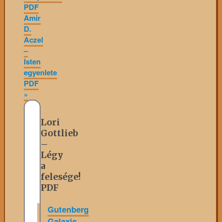
PDF
Amir
D.
Aczel
–
Isten
egyenlete
PDF
»
Lori
Gottlieb
–
Légy
a
felesége!
PDF
Gutenberg
Galaxis