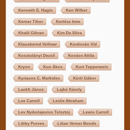
Kenneth E. Hagin
Ken Wilber
Kerner Tibor
Kertész Imre
Khalil Gibran
Kim Da Silva
Klausbernd Vollmar
Kordován Vid
Kosztolányi Dezső
Kovács Attila
Kryon
Kun Ákos
Kurt Tepperwein
Kyriacos C. Markides
Kürti Gábor
Lackfi János
Lajkó Károly
Lee Carroll
Leslie Abraham
Lev Nyikolajevics Tolsztoj
Lewis Carroll
Libby Purves
Lilian Verner Bonds