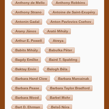
Anthony de Mello
Anthony Robbins
Anthony Strano
Antoine de Saint-Exupéry
Antonin Gadal
Anton Pavlovics Csehov
Arany János
Arató Mihály
Arthur E. Powell
Atreya
Babits Mihály
Babulka Péter
Bagdy Emőke
Baird T. Spalding
Baktay Ervin
Balogh Béla
Barbara Hand Clow
Barbara Marcainak
Barbara Pease
Barbara Taylor Bradford
Barbara Wood
Barbel Mohr
Bart D. Ehrman
Belső Nóra