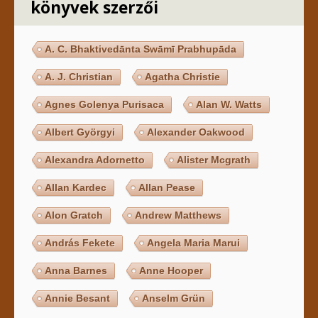
könyvek szerzői
A. C. Bhaktivedānta Swāmī Prabhupāda
A. J. Christian
Agatha Christie
Agnes Golenya Purisaca
Alan W. Watts
Albert Györgyi
Alexander Oakwood
Alexandra Adornetto
Alister Mcgrath
Allan Kardec
Allan Pease
Alon Gratch
Andrew Matthews
András Fekete
Angela Maria Marui
Anna Barnes
Anne Hooper
Annie Besant
Anselm Grün