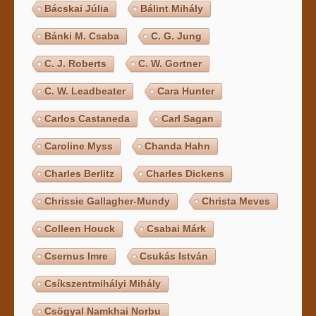
Bácskai Júlia
Bálint Mihály
Bánki M. Csaba
C. G. Jung
C. J. Roberts
C. W. Gortner
C. W. Leadbeater
Cara Hunter
Carlos Castaneda
Carl Sagan
Caroline Myss
Chanda Hahn
Charles Berlitz
Charles Dickens
Chrissie Gallagher-Mundy
Christa Meves
Colleen Houck
Csabai Márk
Csernus Imre
Csukás István
Csíkszentmihályi Mihály
Csögyal Namkhai Norbu