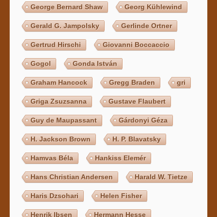
George Bernard Shaw
Georg Kühlewind
Gerald G. Jampolsky
Gerlinde Ortner
Gertrud Hirschi
Giovanni Boccaccio
Gogol
Gonda István
Graham Hancock
Gregg Braden
gri
Griga Zsuzsanna
Gustave Flaubert
Guy de Maupassant
Gárdonyi Géza
H. Jackson Brown
H. P. Blavatsky
Hamvas Béla
Hankiss Elemér
Hans Christian Andersen
Harald W. Tietze
Haris Dzsohari
Helen Fisher
Henrik Ibsen
Hermann Hesse