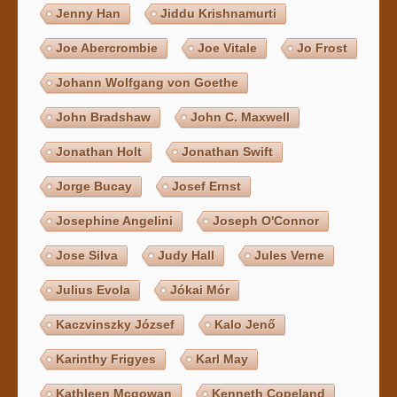
Jenny Han
Jiddu Krishnamurti
Joe Abercrombie
Joe Vitale
Jo Frost
Johann Wolfgang von Goethe
John Bradshaw
John C. Maxwell
Jonathan Holt
Jonathan Swift
Jorge Bucay
Josef Ernst
Josephine Angelini
Joseph O'Connor
Jose Silva
Judy Hall
Jules Verne
Julius Evola
Jókai Mór
Kaczvinszky József
Kalo Jenő
Karinthy Frigyes
Karl May
Kathleen Mcgowan
Kenneth Copeland