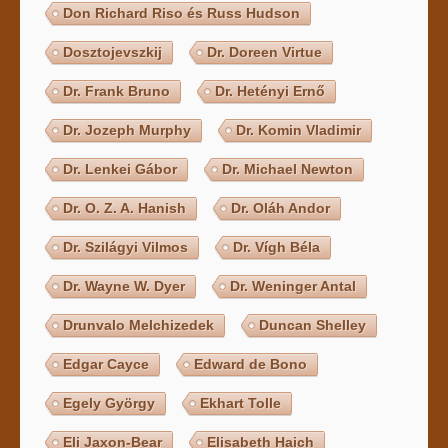
Don Richard Riso és Russ Hudson
Dosztojevszkij
Dr. Doreen Virtue
Dr. Frank Bruno
Dr. Hetényi Ernő
Dr. Jozeph Murphy
Dr. Komin Vladimir
Dr. Lenkei Gábor
Dr. Michael Newton
Dr. O. Z. A. Hanish
Dr. Oláh Andor
Dr. Szilágyi Vilmos
Dr. Vígh Béla
Dr. Wayne W. Dyer
Dr. Weninger Antal
Drunvalo Melchizedek
Duncan Shelley
Edgar Cayce
Edward de Bono
Egely György
Ekhart Tolle
Eli Jaxon-Bear
Elisabeth Haich