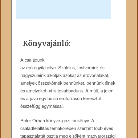
Könyvajánló:
A családunk
az erő egyik helye. Szüleink, testvéreink és
nagyszüleink alkotják azokat az erővonalakat,
amelyek összekötnek bennünket, bennünk élnek
és amelyeket mi is továbbadunk. A múlt, a jelen
és a jövő egy belső erőforráson keresztül
összefügg egymással.
Peter Orban könyve igazi tankönyv. A
családfelállítás témakörében szerzett több éves
tapasztalatát osztja meg elsőként magyarországi