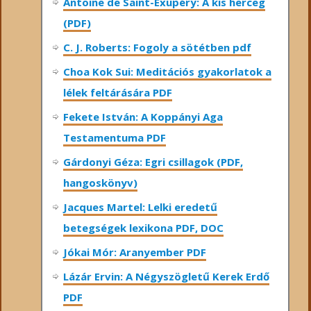
Antoine de Saint-Exupéry: A kis herceg
(PDF)
C. J. Roberts: Fogoly a sötétben pdf
Choa Kok Sui: Meditációs gyakorlatok a
lélek feltárására PDF
Fekete István: A Koppányi Aga
Testamentuma PDF
Gárdonyi Géza: Egri csillagok (PDF,
hangoskönyv)
Jacques Martel: Lelki eredetű
betegségek lexikona PDF, DOC
Jókai Mór: Aranyember PDF
Lázár Ervin: A Négyszögletű Kerek Erdő
PDF