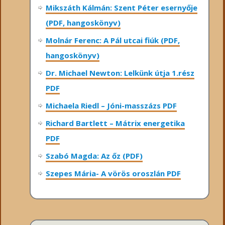
Mikszáth Kálmán: Szent Péter esernyője
(PDF, hangoskönyv)
Molnár Ferenc: A Pál utcai fiúk (PDF,
hangoskönyv)
Dr. Michael Newton: Lelkünk útja 1.rész
PDF
Michaela Riedl – Jóni-masszázs PDF
Richard Bartlett – Mátrix energetika
PDF
Szabó Magda: Az őz (PDF)
Szepes Mária- A vörös oroszlán PDF