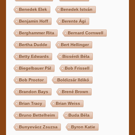
Benedek Elek
Benedek István
Benjamin Hoff
Berente Ági
Berghammer Rita
Bernard Cornwell
Bertha Dudde
Bert Hellinger
Betty Edwards
Bicsérdi Béla
Biegelbauer Pál
Bob Frissell
Bob Proctor
Boldizsár Ildikó
Brandon Bays
Brené Brown
Brian Tracy
Brian Weiss
Bruno Bettelheim
Buda Béla
Bunyevácz Zsuzsa
Byron Katie