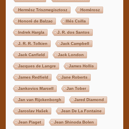
Hermész Triszmegisztosz
Homérosz
Honoré de Balzac
Illés Csilla
Indrek Hargla
J. R. dos Santos
J. R. R. Tolkien
Jack Campbell
Jack Canfield
Jack London
Jacques de Langre
James Hollis
James Redfield
Jane Roberts
Jankovics Marcell
Jan Tober
Jan van Rijckenborgh
Jared Diamond
Jaroslav Hašek
Jean De La Fontaine
Jean Piaget
Jean Shinoda Bolen