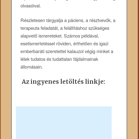
olvasóival.
Részletesen tárgyalja a páciens, a résztvevők, a
terapeuta feladatát, a felállításhoz szükséges
alapvető ismereteket. Számos példával,
esetismertetéssel röviden, érthetően és igazi
emberbaráti szeretettel kalauzol végig minket a
lélek tudatos és tudattalan fájdalmainak
állomásain.
Az ingyenes letöltés linkje: