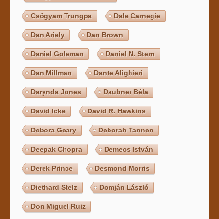
Csögyam Trungpa
Dale Carnegie
Dan Ariely
Dan Brown
Daniel Goleman
Daniel N. Stern
Dan Millman
Dante Alighieri
Darynda Jones
Daubner Béla
David Icke
David R. Hawkins
Debora Geary
Deborah Tannen
Deepak Chopra
Demecs István
Derek Prince
Desmond Morris
Diethard Stelz
Domján László
Don Miguel Ruiz