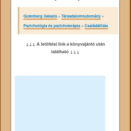
Gutenberg Galaxis
»
Társadalomtudomány
»
Pszichológia és pszichoterápia
»
Családállítás
↓↓↓ A letöltési link a könyvajánló után
található ↓↓↓