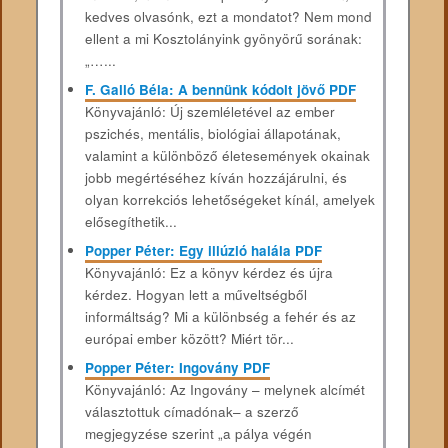
kedves olvasónk, ezt a mondatot? Nem mond
ellent a mi Kosztolányink gyönyörű sorának:
„…...
F. Galló Béla: A bennünk kódolt jövő PDF
Könyvajánló: Új szemléletével az ember
pszichés, mentális, biológiai állapotának,
valamint a különböző életesemények okainak
jobb megértéséhez kíván hozzájárulni, és
olyan korrekciós lehetőségeket kínál, amelyek
elősegíthetik...
Popper Péter: Egy illúzió halála PDF
Könyvajánló: Ez a könyv kérdez és újra
kérdez. Hogyan lett a műveltségből
informáltság? Mi a különbség a fehér és az
európai ember között? Miért tör...
Popper Péter: Ingovány PDF
Könyvajánló: Az ​Ingovány – melynek alcímét
választottuk címadónak– a szerző
megjegyzése szerint „a pálya végén