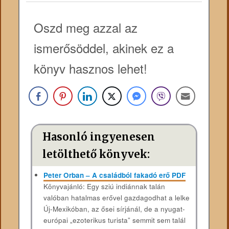
Oszd meg azzal az
ismerősöddel, akinek ez a
könyv hasznos lehet!
Hasonló ingyenesen
letölthető könyvek:
Peter Orban – A családból fakadó erő PDF
Könyvajánló: Egy sziú indiánnak talán
valóban hatalmas erővel gazdagodhat a lelke
Új-Mexikóban, az ősei sírjánál, de a nyugat-
európai „ezoterikus turista” semmit sem talál