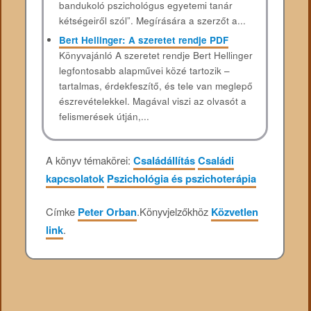
bandukoló pszichológus egyetemi tanár
kétségeiről szól”. Megírására a szerzőt a...
Bert Hellinger: A ​szeretet rendje PDF
Könyvajánló A szeretet rendje Bert ​Hellinger
legfontosabb alapművei közé tartozik –
tartalmas, érdekfeszítő, és tele van meglepő
észrevételekkel. Magával viszi az olvasót a
felismerések útján,...
A könyv témakörei:
Családállítás
Családi
kapcsolatok
Pszichológia és pszichoterápia
Címke
Peter Orban
.
Könyvjelzőkhöz
Közvetlen
link
.