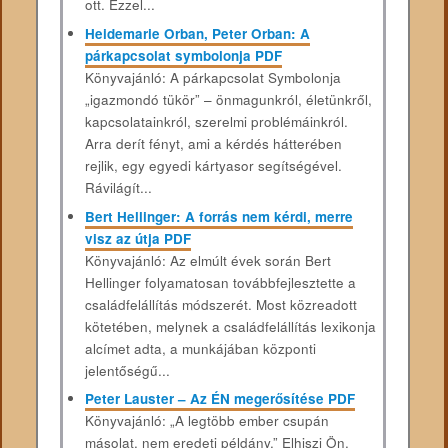
ott. Ezzel...
Heidemarie Orban, Peter Orban: A
párkapcsolat symbolonja PDF
Könyvajánló: A párkapcsolat Symbolonja
„igazmondó tükör” – önmagunkról, életünkről,
kapcsolatainkról, szerelmi problémáinkról.
Arra derít fényt, ami a kérdés hátterében
rejlik, egy egyedi kártyasor segítségével.
Rávilágít...
Bert Hellinger: A forrás nem kérdi, merre
visz az útja PDF
Könyvajánló: Az elmúlt évek során Bert
Hellinger folyamatosan továbbfejlesztette a
családfelállítás módszerét. Most közreadott
kötetében, melynek a családfelállítás lexikonja
alcímet adta, a munkájában központi
jelentőségű...
Peter Lauster – Az ÉN megerősítése PDF
Könyvajánló: „A ​legtöbb ember csupán
másolat, nem eredeti példány.” Elhiszi Ön,