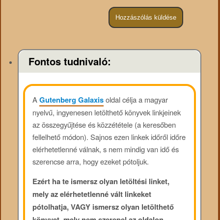
Fontos tudnivaló:
A
Gutenberg Galaxis
oldal célja a magyar
nyelvű, ingyenesen letölthető könyvek linkjeinek
az összegyűjtése és közzététele (a keresőben
fellelhető módon). Sajnos ezen linkek időről időre
elérhetetlenné válnak, s nem mindig van idő és
szerencse arra, hogy ezeket pótoljuk.
Ezért ha te ismersz olyan letöltési linket,
mely az elérhetetlenné vált linkeket
pótolhatja, VAGY ismersz olyan letölthető
könyvet, mely nem szerepel az oldalon,