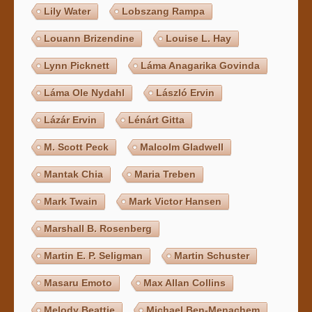
Lily Water
Lobszang Rampa
Louann Brizendine
Louise L. Hay
Lynn Picknett
Láma Anagarika Govinda
Láma Ole Nydahl
László Ervin
Lázár Ervin
Lénárt Gitta
M. Scott Peck
Malcolm Gladwell
Mantak Chia
Maria Treben
Mark Twain
Mark Victor Hansen
Marshall B. Rosenberg
Martin E. P. Seligman
Martin Schuster
Masaru Emoto
Max Allan Collins
Melody Beattie
Michael Ben-Menachem