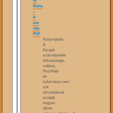
W.
Watts
–
A
zen
útja
PDF
Könyvajánló:
A
Nyugat
számtalanféle
bölcsessége,
vallása,
filozófiája
és
tudománya nem
sok
útmutatással
szolgál,
hogyan
éljünk