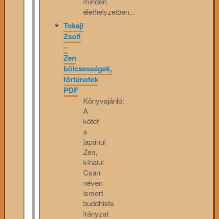
minden
élethelyzetben...
Tokaji
Zsolt
–
Zen
bölcsességek,
történetek
PDF
Könyvajánló:
A
kötet
a
japánul
Zen,
kínaiul
Csan
néven
ismert
buddhista
irányzat