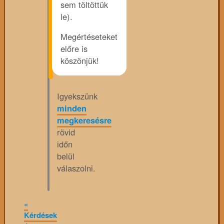
sem töltöttük
le).
Megértéseteket
előre is
köszönjük!
Igyekszünk
minden
megkeresésre
rövid
időn
belül
válaszolni.
«
Kérdések