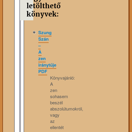
letölthető
könyvek:
Szung
Szán
–
A
zen
iránytűje
PDF
Könyvajánló:
A
zen
sohasem
beszél
abszolútumokról,
vagy
az
ellentét