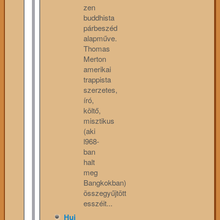
zen
buddhista
párbeszéd
alapműve.
Thomas
Merton
amerikai
trappista
szerzetes,
író,
költő,
misztikus
(aki
l968-
ban
halt
meg
Bangkokban)
összegyűjtött
esszéit...
Hui