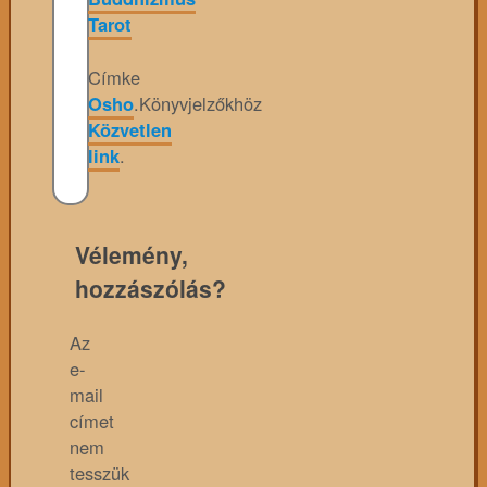
Tarot
Címke
Osho
.
Könyvjelzőkhöz
Közvetlen
link
.
Vélemény,
hozzászólás?
Az
e-
mail
címet
nem
tesszük