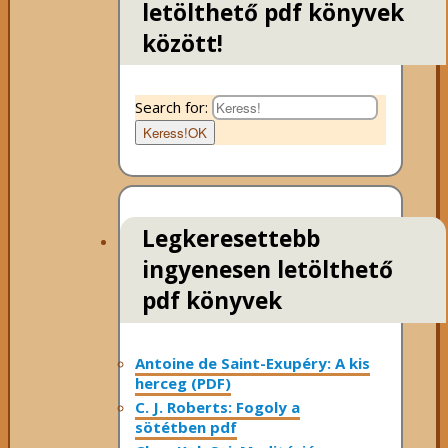
letölthető pdf könyvek
között!
Search for:
Keress!
OK
Legkeresettebb
ingyenesen letölthető
pdf könyvek
Antoine de Saint-Exupéry: A kis
herceg (PDF)
C. J. Roberts: Fogoly a
sötétben pdf