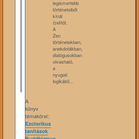
legismertebb
történeteiből
kínál
ízelítőt.
A
Zen
történetekben,
anekdotákban,
dialógusokban
olvasható,
a
nyugati
logikától...
A
könyv
témakörei:
Ezoterikus
tanítások
Buddhizmus