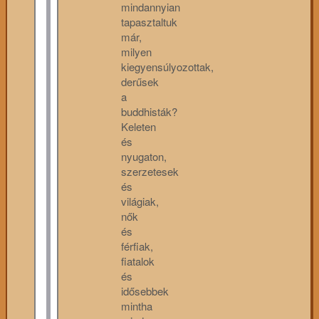
mindannyian
tapasztaltuk
már,
milyen
kiegyensúlyozottak,
derűsek
a
buddhisták?
Keleten
és
nyugaton,
szerzetesek
és
világiak,
nők
és
férfiak,
fiatalok
és
idősebbek
mintha