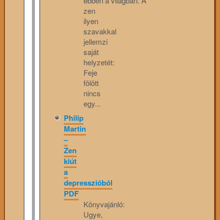
ebben a világban. A
zen
ilyen
szavakkal
jellemzi
saját
helyzetét:
Feje
fölött
nincs
egy...
Philip
Martin
–
Zen
kiút
a
depresszióból
PDF
Könyvajánló:
Ugye,