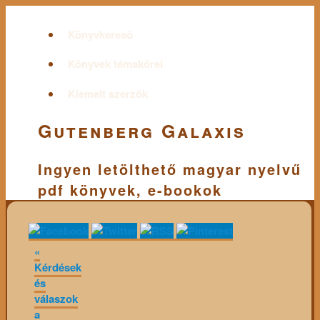
Könyvkereső
Könyvek témakörei
Kiemelt szerzők
Gutenberg Galaxis
Ingyen letölthető magyar nyelvű
pdf könyvek, e-bookok
«
Kérdések
és
válaszok
a