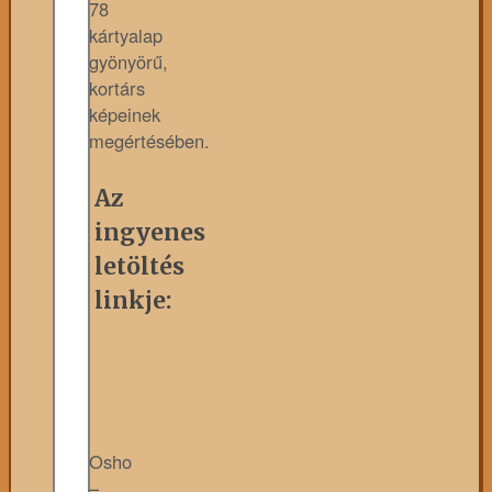
78
kártyalap
gyönyörű,
kortárs
képeinek
megértésében.
Az
ingyenes
letöltés
linkje:
Osho
–