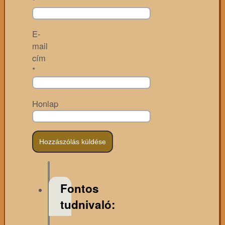
*
E-
mail
cím
*
Honlap
Fontos
tudnivaló: