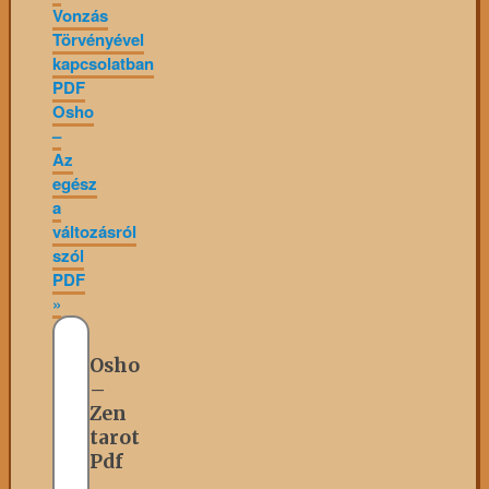
Vonzás
Törvényével
kapcsolatban
PDF
Osho
–
Az
egész
a
változásról
szól
PDF
»
Osho
–
Zen
tarot
Pdf