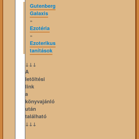
Gutenberg
Galaxis
»
Ezotéria
»
Ezoterikus
tanítások
↓↓↓
A
letöltési
link
a
könyvajánló
után
található
↓↓↓