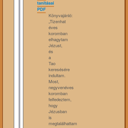
tanításai
PDF
Könyvajánló:
„Tizenhat
éves
koromban
elhagytam
Jézust,
és
a
Tao
keresésére
indultam.
Most,
negyvenéves
koromban
felfedeztem,
hogy
Jézusban
is
megtalálhattam