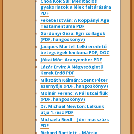
Choa Kok Sui: Meditációs
gyakorlatok a lélek feltárására
PDF
Fekete István: A Koppányi Aga
Testamentuma PDF
Gárdonyi Géza: Egri csillagok
(PDF, hangoskönyv)
Jacques Martel: Lelki eredetű
betegségek lexikona PDF, DOC
Jókai Mór: Aranyember PDF
Lázár Ervin: A Négyszögletű
Kerek Erdő PDF
Mikszáth Kálmán: Szent Péter
esernyője (PDF, hangoskönyv)
Molnár Ferenc: A Pál utcai fiúk
(PDF, hangoskönyv)
Dr. Michael Newton: Lelkünk
útja 1.rész PDF
Michaela Riedl – Jóni-masszázs
PDF
Richard Bartlett – Mátrix