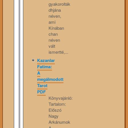
gyakorolták
dhjána
néven,
ami
Kínában
chan
néven
vált
ismertté,...
Kazanlar
Fatima:
A
megálmodott
Tarot
PDF
Könyvajánló:
Tartalom:
Előszó
Nagy
Arkánumok
A