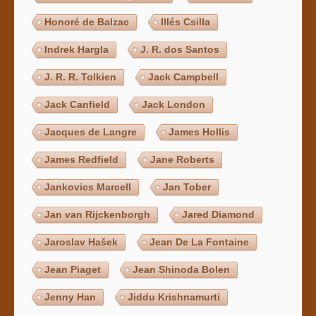
Honoré de Balzac
Illés Csilla
Indrek Hargla
J. R. dos Santos
J. R. R. Tolkien
Jack Campbell
Jack Canfield
Jack London
Jacques de Langre
James Hollis
James Redfield
Jane Roberts
Jankovics Marcell
Jan Tober
Jan van Rijckenborgh
Jared Diamond
Jaroslav Hašek
Jean De La Fontaine
Jean Piaget
Jean Shinoda Bolen
Jenny Han
Jiddu Krishnamurti