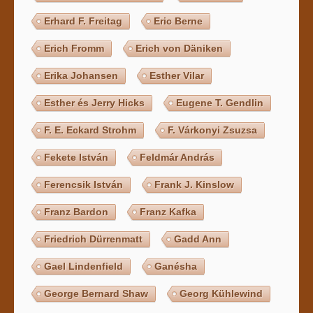
Erhard F. Freitag
Eric Berne
Erich Fromm
Erich von Däniken
Erika Johansen
Esther Vilar
Esther és Jerry Hicks
Eugene T. Gendlin
F. E. Eckard Strohm
F. Várkonyi Zsuzsa
Fekete István
Feldmár András
Ferencsik István
Frank J. Kinslow
Franz Bardon
Franz Kafka
Friedrich Dürrenmatt
Gadd Ann
Gael Lindenfield
Ganésha
George Bernard Shaw
Georg Kühlewind