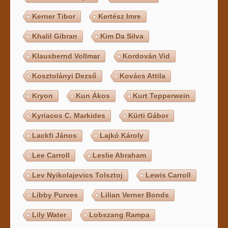
Kerner Tibor
Kertész Imre
Khalil Gibran
Kim Da Silva
Klausbernd Vollmar
Kordován Vid
Kosztolányi Dezső
Kovács Attila
Kryon
Kun Ákos
Kurt Tepperwein
Kyriacos C. Markides
Kürti Gábor
Lackfi János
Lajkó Károly
Lee Carroll
Leslie Abraham
Lev Nyikolajevics Tolsztoj
Lewis Carroll
Libby Purves
Lilian Verner Bonds
Lily Water
Lobszang Rampa