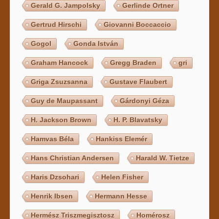
Gerald G. Jampolsky
Gerlinde Ortner
Gertrud Hirschi
Giovanni Boccaccio
Gogol
Gonda István
Graham Hancock
Gregg Braden
gri
Griga Zsuzsanna
Gustave Flaubert
Guy de Maupassant
Gárdonyi Géza
H. Jackson Brown
H. P. Blavatsky
Hamvas Béla
Hankiss Elemér
Hans Christian Andersen
Harald W. Tietze
Haris Dzsohari
Helen Fisher
Henrik Ibsen
Hermann Hesse
Hermész Triszmegisztosz
Homérosz