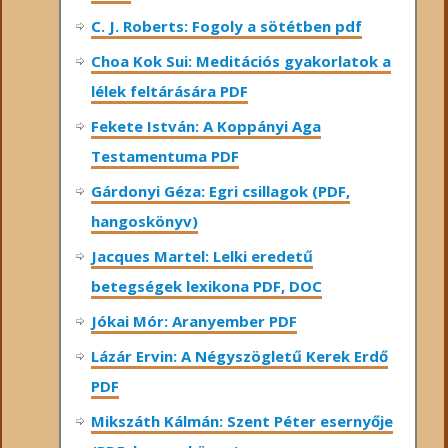
C. J. Roberts: Fogoly a sötétben pdf
Choa Kok Sui: Meditációs gyakorlatok a
lélek feltárására PDF
Fekete István: A Koppányi Aga
Testamentuma PDF
Gárdonyi Géza: Egri csillagok (PDF,
hangoskönyv)
Jacques Martel: Lelki eredetű
betegségek lexikona PDF, DOC
Jókai Mór: Aranyember PDF
Lázár Ervin: A Négyszögletű Kerek Erdő
PDF
Mikszáth Kálmán: Szent Péter esernyője