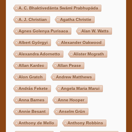
A. C. Bhaktivedānta Swāmī Prabhupāda
A. J. Christian
Agatha Christie
Agnes Golenya Purisaca
Alan W. Watts
Albert Györgyi
Alexander Oakwood
Alexandra Adornetto
Alister Mcgrath
Allan Kardec
Allan Pease
Alon Gratch
Andrew Matthews
András Fekete
Angela Maria Marui
Anna Barnes
Anne Hooper
Annie Besant
Anselm Grün
Anthony de Mello
Anthony Robbins