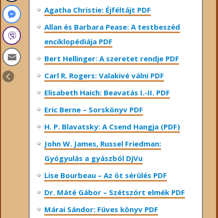
Agatha Christie: Éjféltájt PDF
Allan és Barbara Pease: A testbeszéd
enciklopédiája PDF
Bert Hellinger: A ​szeretet rendje PDF
Carl R. Rogers: Valakivé válni PDF
Elisabeth Haich: Beavatás I.-II. PDF
Eric Berne – Sorskönyv PDF
H. P. Blavatsky: A Csend Hangja (PDF)
John W. James, Russel Friedman:
Gyógyulás a gyászból DjVu
Lise Bourbeau – Az öt sérülés PDF
Dr. Máté Gábor – Szétszórt elmék PDF
Márai Sándor: Füves könyv PDF