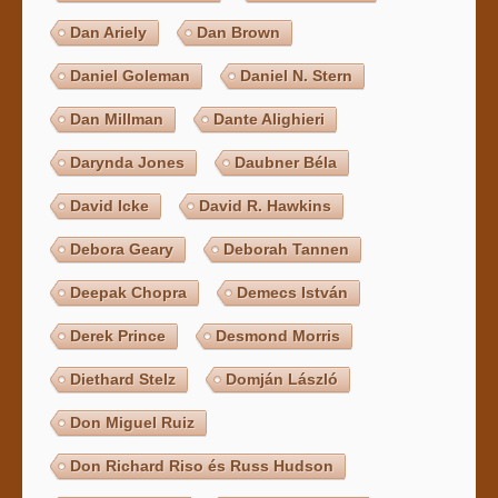
Dan Ariely
Dan Brown
Daniel Goleman
Daniel N. Stern
Dan Millman
Dante Alighieri
Darynda Jones
Daubner Béla
David Icke
David R. Hawkins
Debora Geary
Deborah Tannen
Deepak Chopra
Demecs István
Derek Prince
Desmond Morris
Diethard Stelz
Domján László
Don Miguel Ruiz
Don Richard Riso és Russ Hudson