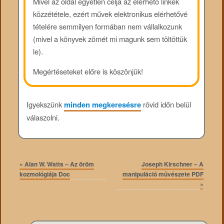
Mivel az oldal egyetlen célja az elérhető linkek
közzététele, ezért művek elektronikus elérhetővé
tételére semmilyen formában nem vállalkozunk
(mivel a könyvek zömét mi magunk sem töltöttük
le).
Megértéseteket előre is köszönjük!
Igyekszünk
minden megkeresésre
rövid időn belül
válaszolni.
«
Alan W. Watts – Az öröm
Joseph Kirschner – A
kozmológiája Doc
manipuláció művészete PDF
»