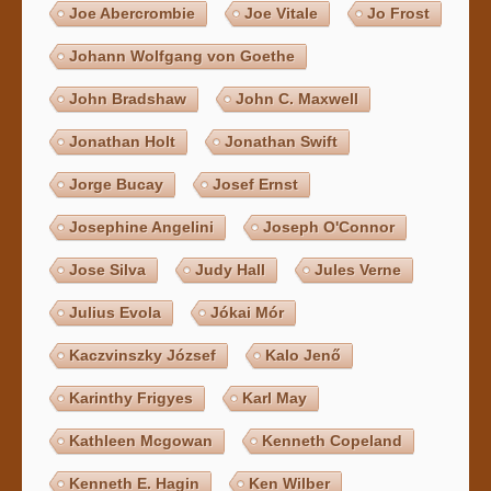
Joe Abercrombie
Joe Vitale
Jo Frost
Johann Wolfgang von Goethe
John Bradshaw
John C. Maxwell
Jonathan Holt
Jonathan Swift
Jorge Bucay
Josef Ernst
Josephine Angelini
Joseph O'Connor
Jose Silva
Judy Hall
Jules Verne
Julius Evola
Jókai Mór
Kaczvinszky József
Kalo Jenő
Karinthy Frigyes
Karl May
Kathleen Mcgowan
Kenneth Copeland
Kenneth E. Hagin
Ken Wilber