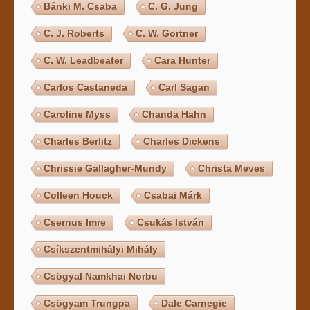
Bánki M. Csaba
C. G. Jung
C. J. Roberts
C. W. Gortner
C. W. Leadbeater
Cara Hunter
Carlos Castaneda
Carl Sagan
Caroline Myss
Chanda Hahn
Charles Berlitz
Charles Dickens
Chrissie Gallagher-Mundy
Christa Meves
Colleen Houck
Csabai Márk
Csernus Imre
Csukás István
Csíkszentmihályi Mihály
Csögyal Namkhai Norbu
Csögyam Trungpa
Dale Carnegie