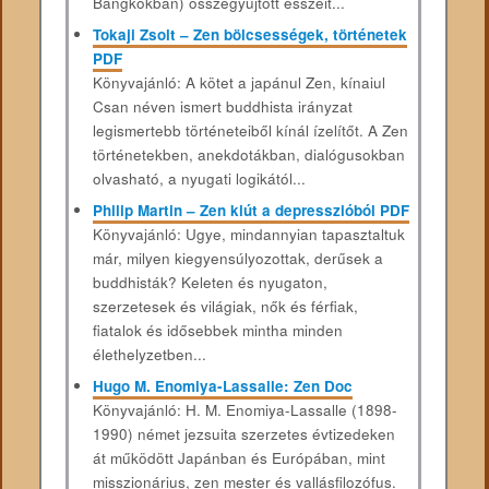
Bangkokban) összegyűjtött esszéit...
Tokaji Zsolt – Zen bölcsességek, történetek
PDF
Könyvajánló: A kötet a japánul Zen, kínaiul
Csan néven ismert buddhista irányzat
legismertebb történeteiből kínál ízelítőt. A Zen
történetekben, anekdotákban, dialógusokban
olvasható, a nyugati logikától...
Philip Martin – Zen kiút a depresszióból PDF
Könyvajánló: Ugye, mindannyian tapasztaltuk
már, milyen kiegyensúlyozottak, derűsek a
buddhisták? Keleten és nyugaton,
szerzetesek és világiak, nők és férfiak,
fiatalok és idősebbek mintha minden
élethelyzetben...
Hugo M. Enomiya-Lassalle: Zen Doc
Könyvajánló: H. M. Enomiya-Lassalle (1898-
1990) német jezsuita szerzetes évtizedeken
át működött Japánban és Európában, mint
misszionárius, zen mester és vallásfilozófus.