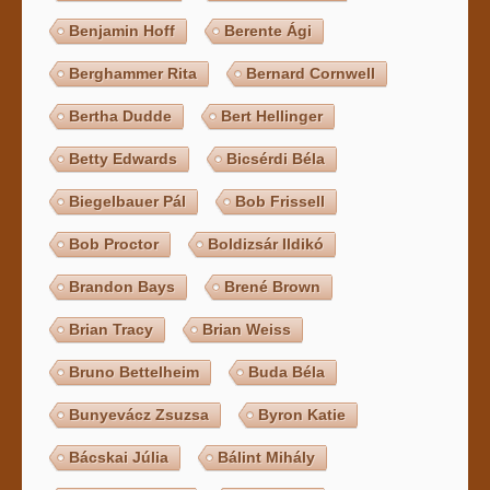
Benjamin Hoff
Berente Ági
Berghammer Rita
Bernard Cornwell
Bertha Dudde
Bert Hellinger
Betty Edwards
Bicsérdi Béla
Biegelbauer Pál
Bob Frissell
Bob Proctor
Boldizsár Ildikó
Brandon Bays
Brené Brown
Brian Tracy
Brian Weiss
Bruno Bettelheim
Buda Béla
Bunyevácz Zsuzsa
Byron Katie
Bácskai Júlia
Bálint Mihály