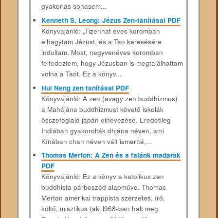
gyakorlás sohasem...
Kenneth S. Leong: Jézus Zen-tanításai PDF
Könyvajánló: „Tizenhat éves koromban
elhagytam Jézust, és a Tao keresésére
indultam. Most, negyvenéves koromban
felfedeztem, hogy Jézusban is megtalálhattam
volna a Taót. Ez a könyv...
Hui ​Neng zen tanításai PDF
Könyvajánló: A zen (avagy zen buddhizmus)
a Mahájána buddhizmust követő iskolák
összefoglaló japán elnevezése. Eredetileg
Indiában gyakorolták dhjána néven, ami
Kínában chan néven vált ismertté,...
Thomas Merton: A Zen és a falánk madarak
PDF
Könyvajánló: Ez a könyv a katolikus zen
buddhista párbeszéd alapműve. Thomas
Merton amerikai trappista szerzetes, író,
költő, misztikus (aki l968-ban halt meg