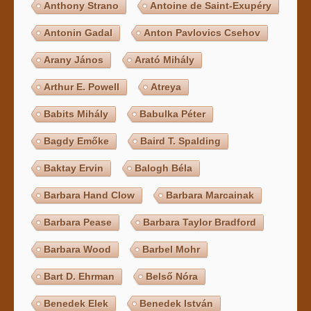
Anthony Strano
Antoine de Saint-Exupéry
Antonin Gadal
Anton Pavlovics Csehov
Arany János
Arató Mihály
Arthur E. Powell
Atreya
Babits Mihály
Babulka Péter
Bagdy Emőke
Baird T. Spalding
Baktay Ervin
Balogh Béla
Barbara Hand Clow
Barbara Marcainak
Barbara Pease
Barbara Taylor Bradford
Barbara Wood
Barbel Mohr
Bart D. Ehrman
Belső Nóra
Benedek Elek
Benedek István