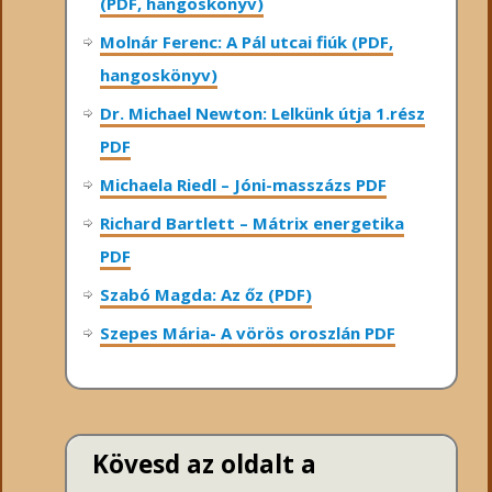
(PDF, hangoskönyv)
Molnár Ferenc: A Pál utcai fiúk (PDF,
hangoskönyv)
Dr. Michael Newton: Lelkünk útja 1.rész
PDF
Michaela Riedl – Jóni-masszázs PDF
Richard Bartlett – Mátrix energetika
PDF
Szabó Magda: Az őz (PDF)
Szepes Mária- A vörös oroszlán PDF
Kövesd az oldalt a