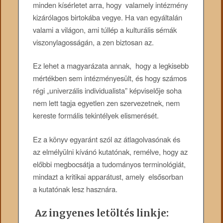
minden kísérletet arra, hogy valamely intézmény
kizárólagos birtokába vegye. Ha van egy­általán
valami a világon, ami túllép a kulturális sémák
viszonylagosságán, a zen biztosan az.
Ez lehet a magyarázata annak, hogy a legkisebb
mértékben sem intézményesült, és hogy számos
régi „univerzális individualista” képviselője soha
nem lett tagja egyetlen zen szervezetnek, nem
kereste formális tekintélyek elismerését.
Ez a könyv egyaránt szól az átlagolvasónak és
az elmélyülni kívánó kutatónak, remélve, hogy az
előbbi megbocsátja a tudományos terminológiát,
mindazt a kritikai apparátust, amely elsősorban
a kutatónak lesz hasznára.
Az ingyenes letöltés linkje: