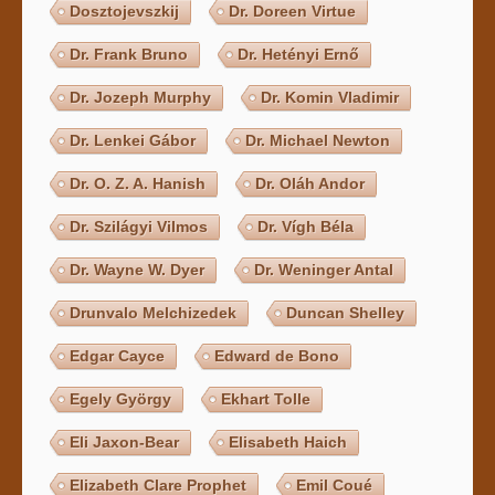
Dosztojevszkij
Dr. Doreen Virtue
Dr. Frank Bruno
Dr. Hetényi Ernő
Dr. Jozeph Murphy
Dr. Komin Vladimir
Dr. Lenkei Gábor
Dr. Michael Newton
Dr. O. Z. A. Hanish
Dr. Oláh Andor
Dr. Szilágyi Vilmos
Dr. Vígh Béla
Dr. Wayne W. Dyer
Dr. Weninger Antal
Drunvalo Melchizedek
Duncan Shelley
Edgar Cayce
Edward de Bono
Egely György
Ekhart Tolle
Eli Jaxon-Bear
Elisabeth Haich
Elizabeth Clare Prophet
Emil Coué