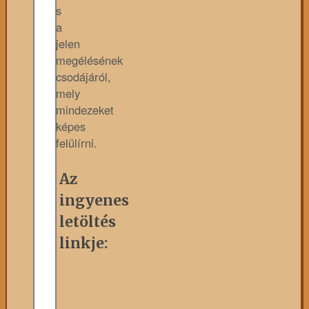
s
a
jelen
megélésének
csodájáról,
mely
mindezeket
képes
felülírni.
Az
ingyenes
letöltés
linkje: