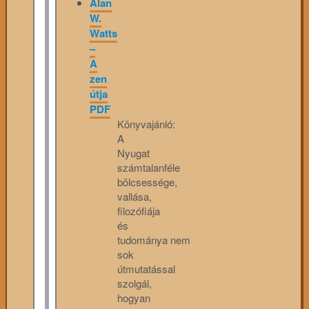
Alan
W.
Watts
–
A
zen
útja
PDF
Könyvajánló:
A
Nyugat
számtalanféle
bölcsessége,
vallása,
filozófiája
és
tudománya nem
sok
útmutatással
szolgál,
hogyan