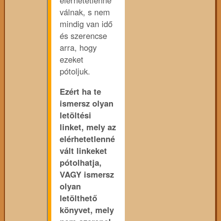
elérhetetlenné
válnak, s nem
mindig van idő
és szerencse
arra, hogy
ezeket
pótoljuk.
Ezért ha te
ismersz olyan
letöltési
linket, mely az
elérhetetlenné
vált linkeket
pótolhatja,
VAGY ismersz
olyan
letölthető
könyvet, mely