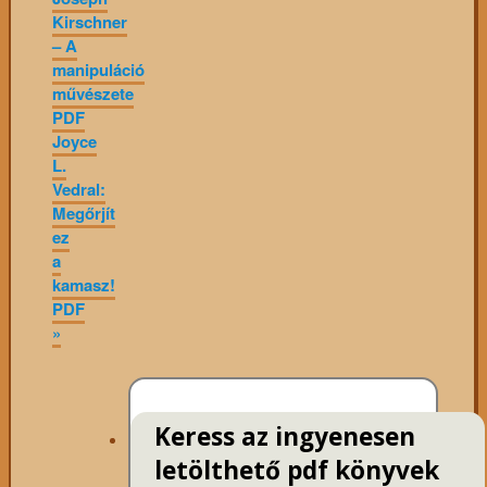
Kirschner
– A
manipuláció
művészete
PDF
Joyce
L.
Vedral:
Megőrjít
ez
a
kamasz!
PDF
»
Keress az ingyenesen
letölthető pdf könyvek