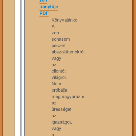
iránytűje
PDF
Könyvajánló:
A
zen
sohasem
beszél
abszolútumokról,
vagy
az
ellentét
világról.
Nem
próbálja
megmagyarázni
az
ürességet,
az
igazságot,
vagy
a