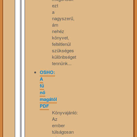
ezt
a
nagyszerű,
ám
nehéz
könyvet,
feltétlenül
szükséges
különbséget
tennünk...
OSHO:
A
fű
nő
magától
PDF
Könyvajánló:
Az
ember
túlságosan