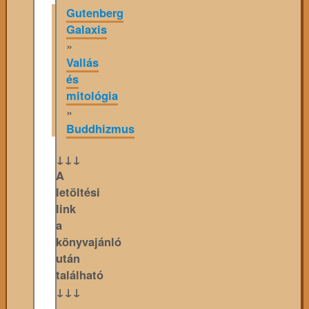
Gutenberg
Galaxis
»
Vallás
és
mitológia
»
Buddhizmus
↓↓↓
A
letöltési
link
a
könyvajánló
után
található
↓↓↓