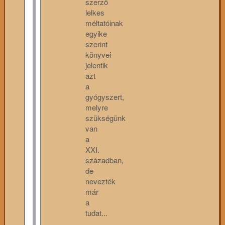
szerző
lelkes
méltatóinak
egyike
szerint
könyvei
jelentik
azt
a
gyógyszert,
melyre
szükségünk
van
a
XXI.
században,
de
nevezték
már
a
tudat...