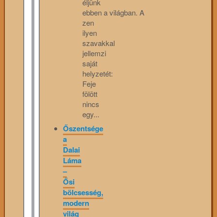
éljünk
ebben a világban. A
zen
ilyen
szavakkal
jellemzi
saját
helyzetét:
Feje
fölött
nincs
egy...
Őszentsége
a
Dalai
Láma
–
Ősi
bölcsesség,
modern
világ