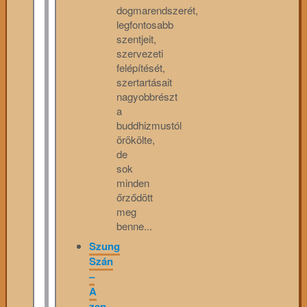
dogmarendszerét,
legfontosabb
szentjeit,
szervezeti
felépítését,
szertartásait
nagyobbrészt
a
buddhizmustól
örökölte,
de
sok
minden
őrződött
meg
benne...
Szung
Szán
–
A
zen