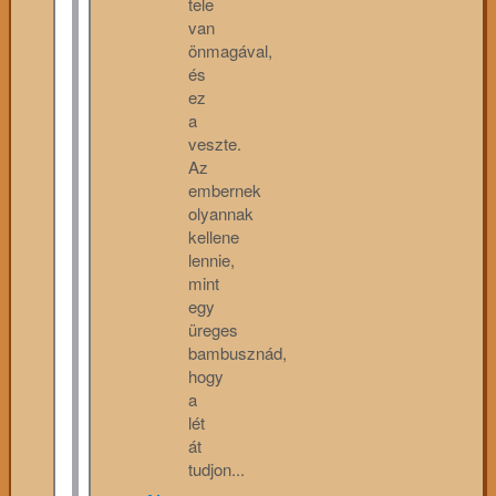
tele
van
önmagával,
és
ez
a
veszte.
Az
embernek
olyannak
kellene
lennie,
mint
egy
üreges
bambusznád,
hogy
a
lét
át
tudjon...