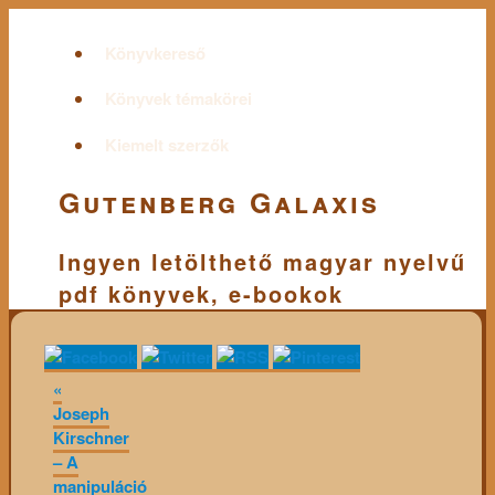
Könyvkereső
Könyvek témakörei
Kiemelt szerzők
Gutenberg Galaxis
Ingyen letölthető magyar nyelvű
pdf könyvek, e-bookok
«
Joseph
Kirschner
– A
manipuláció