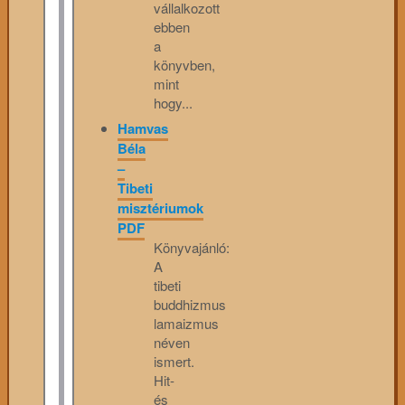
vállalkozott
ebben
a
könyvben,
mint
hogy...
Hamvas
Béla
–
Tibeti
misztériumok
PDF
Könyvajánló:
A
tibeti
buddhizmus
lamaizmus
néven
ismert.
Hit-
és