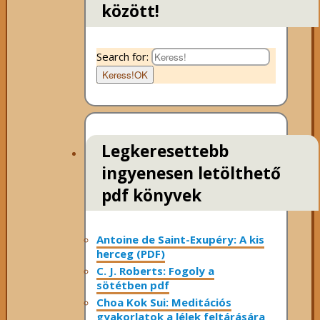
között!
Search for:
Keress!
OK
Legkeresettebb
ingyenesen letölthető
pdf könyvek
Antoine de Saint-Exupéry: A kis
herceg (PDF)
C. J. Roberts: Fogoly a
sötétben pdf
Choa Kok Sui: Meditációs
gyakorlatok a lélek feltárására