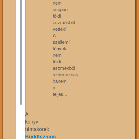
nem
csupán
földi
eszmékből
vették!
A
szellemi
tények
nem
földi
eszmékből
származnak,
hanem
a
teljes...
A
könyv
témakörei:
Buddhizmus