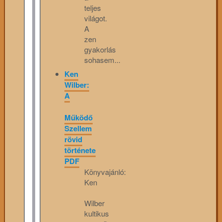
teljes
világot.
A
zen
gyakorlás
sohasem...
Ken
Wilber:
A
Működő
Szellem
rövid
története
PDF
Könyvajánló:
Ken
Wilber
kultikus