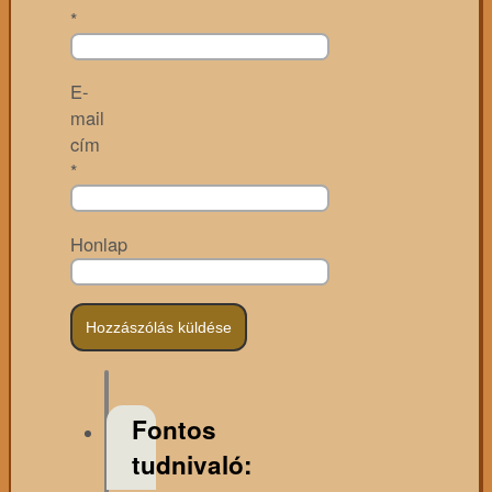
*
E-
mail
cím
*
Honlap
Fontos
tudnivaló: