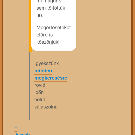
mi magunk
sem töltöttük
le).
Megértéseteket
előre is
köszönjük!
Igyekszünk
minden
megkeresésre
rövid
időn
belül
válaszolni.
«
Joseph