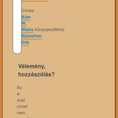
Címke
Alan
W.
Watts
.
Könyvjelzőkhöz
Közvetlen
link
.
Vélemény,
hozzászólás?
Az
e-
mail
címet
nem