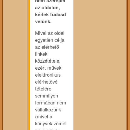
nem szerepel
az oldalon,
kérlek tudasd
velünk.
Mivel az oldal
egyetlen célja
az elérhető
linkek
közzététele,
ezért művek
elektronikus
elérhetővé
tételére
semmilyen
formában nem
vállalkozunk
(mivel a
könyvek zömét