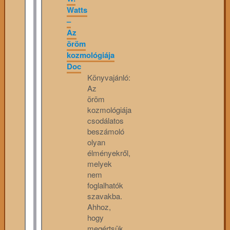
Watts
–
Az
öröm
kozmológiája
Doc
Könyvajánló:
Az
öröm
kozmológiája
csodálatos
beszámoló
olyan
élményekről,
melyek
nem
foglalhatók
szavakba.
Ahhoz,
hogy
megértsük