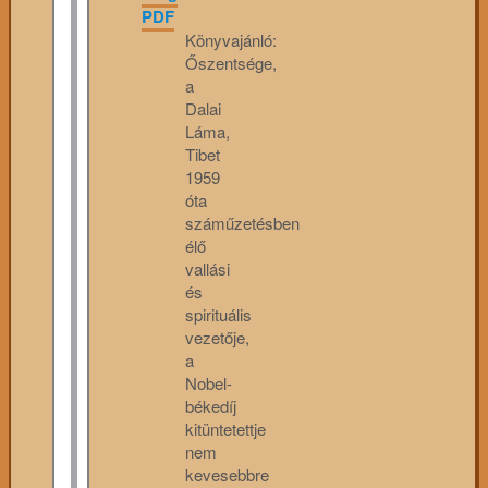
PDF
Könyvajánló:
Őszentsége,
a
Dalai
Láma,
Tibet
1959
óta
száműzetésben
élő
vallási
és
spirituális
vezetője,
a
Nobel-
békedíj
kitüntetettje
nem
kevesebbre