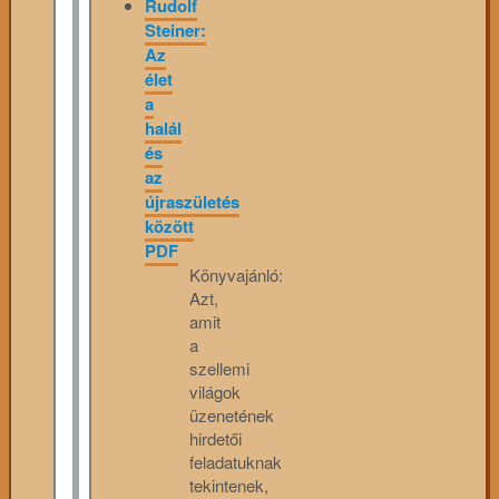
Rudolf
Steiner:
Az
élet
a
halál
és
az
újraszületés
között
PDF
Könyvajánló:
Azt,
amit
a
szellemi
világok
üzenetének
hirdetői
feladatuknak
tekintenek,