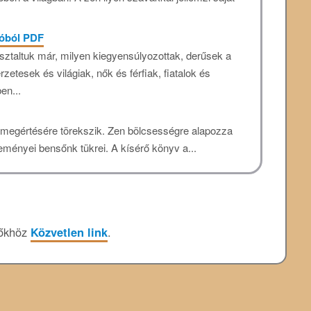
ióból PDF
ztaltuk már, milyen kiegyensúlyozottak, derűsek a
etesek és világiak, nők és férfiak, fiatalok és
en...
st megértésére törekszik. Zen bölcsességre alapozza
seményei bensőnk tükrei. A kísérő könyv a...
zőkhöz
Közvetlen link
.