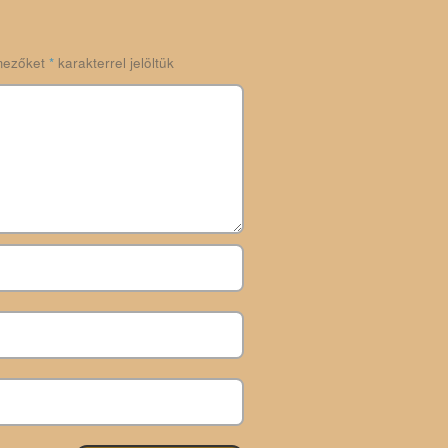
mezőket
*
karakterrel jelöltük