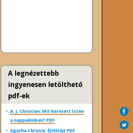
A legnézettebb
ingyenesen letölthető
pdf-ek
A. J. Christian: Mit keresett Isten
a nappalimban? PDF
Agatha Christie: Éjféltájt PDF