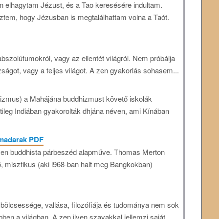
n elhagytam Jézust, és a Tao keresésére indultam.
tem, hogy Jézusban is megtalálhattam volna a Taót.
szolútumokról, vagy az ellentét világról. Nem próbálja
ágot, vagy a teljes világot. A zen gyakorlás sohasem...
hizmus) a Mahájána buddhizmust követő iskolák
tileg Indiában gyakorolták dhjána néven, ami Kínában
 madarak PDF
 zen buddhista párbeszéd alapműve. Thomas Merton
ltő, misztikus (aki l968-ban halt meg Bangkokban)
bölcsessége, vallása, filozófiája és tudománya nem sok
bben a világban. A zen ilyen szavakkal jellemzi saját