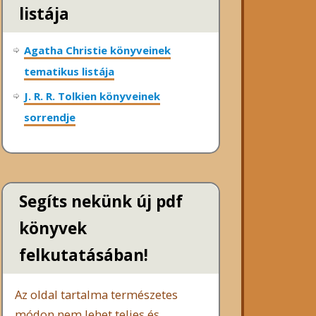
listája
Agatha Christie könyveinek
tematikus listája
J. R. R. Tolkien könyveinek
sorrendje
Segíts nekünk új pdf
könyvek
felkutatásában!
Az oldal tartalma természetes
módon nem lehet teljes és