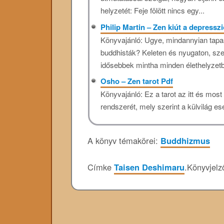
helyzetét: Feje fölött nincs egy...
Philip Martin – Zen kiút a depressz
Könyvajánló: Ugye, mindannyian tapas
buddhisták? Keleten és nyugaton, szerz
idősebbek mintha minden élethelyzetb
Osho – Zen tarot Pdf
Könyvajánló: Ez a tarot az itt és mo
rendszerét, mely szerint a külvilág e
A könyv témakörei:
Buddhizmus
Címke
Taisen Deshimaru
.
Könyvjel