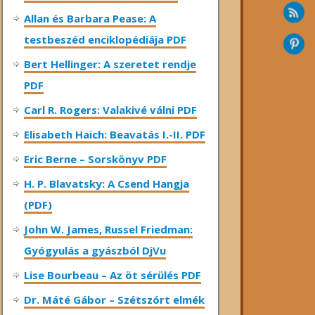
Allan és Barbara Pease: A
testbeszéd enciklopédiája PDF
Bert Hellinger: A ​szeretet rendje
PDF
Carl R. Rogers: Valakivé válni PDF
Elisabeth Haich: Beavatás I.-II. PDF
Eric Berne – Sorskönyv PDF
H. P. Blavatsky: A Csend Hangja
(PDF)
John W. James, Russel Friedman:
Gyógyulás a gyászból DjVu
Lise Bourbeau – Az öt sérülés PDF
Dr. Máté Gábor – Szétszórt elmék