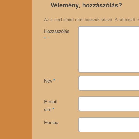
Vélemény, hozzászólás?
Az e-mail címet nem tesszük közzé.
A kötelező 
Hozzászólás
*
Név
*
E-mail
cím
*
Honlap