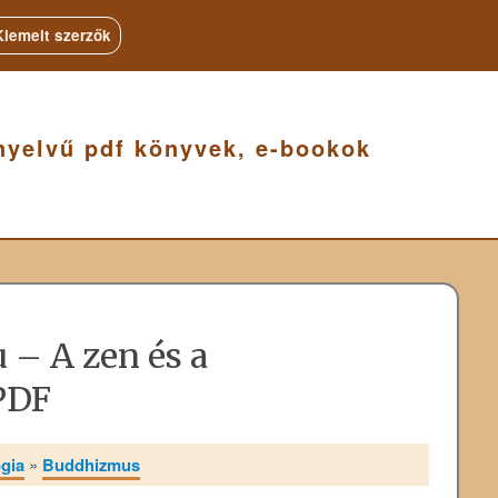
Kiemelt szerzők
nyelvű pdf könyvek, e-bookok
 – A zen és a
PDF
ógia
»
Buddhizmus