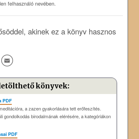
den felhasználó nevében.
söddel, akinek ez a könyv hasznos
letölthető könyvek:
sa PDF
meditációra, a zazen gyakorlására tett erőfeszítés.
li gondolkodás birodalmának elérésére, a kategóriákon
ásai PDF