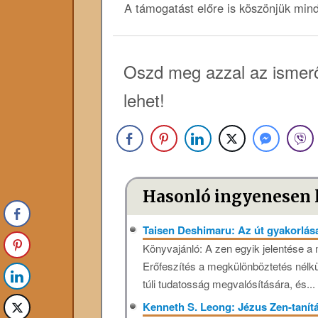
A támogatást előre is köszönjük min
Oszd meg azzal az ismerő
lehet!
Hasonló ingyenesen 
Taisen Deshimaru: Az út gyakorlá
Könyvajánló: A zen egyik jelentése a 
Erőfeszítés a megkülönböztetés nélkü
túli tudatosság megvalósítására, és...
Kenneth S. Leong: Jézus Zen-tanít