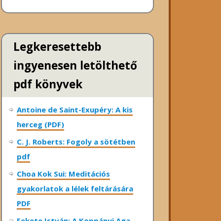
Legkeresettebb
ingyenesen letölthető
pdf könyvek
Antoine de Saint-Exupéry: A kis
herceg (PDF)
C. J. Roberts: Fogoly a sötétben
pdf
Choa Kok Sui: Meditációs
gyakorlatok a lélek feltárására
PDF
Fekete István: A Koppányi Aga