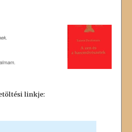
nek.
talmam.
töltési linkje: