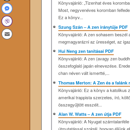
Könyvajánló: „Tizenhat éves koromba
Most, negyvenéves koromban felfedez
Ez a könyv...
Szung Szán – A zen iránytűje PDF
Könyvajánló: A zen sohasem beszél ab
megmagyarázni az ürességet, az igazs
Hui ​Neng zen tanításai PDF
Könyvajánló: A zen (avagy zen budd
összefoglaló japán elnevezése. Erede
chan néven vált ismertté,...
Thomas Merton: A Zen és a falánk
Könyvajánló: Ez a könyv a katolikus
amerikai trappista szerzetes, író, kö
összegyűjtött esszéit...
Alan W. Watts – A zen útja PDF
Könyvajánló: A Nyugat számtalanféle 
útmutatással szolgál, hogyan éljünk e